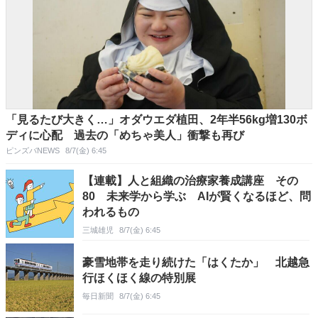
「見るたび大きく…」オダウエダ植田、2年半56kg増130ボ
ディに心配 過去の「めちゃ美人」衝撃も再び
ピンズバNEWS
8/7(金) 6:45
【連載】人と組織の治療家養成講座 その
80 未来学から学ぶ AIが賢くなるほど、問
われるもの
三城雄児
8/7(金) 6:45
豪雪地帯を走り続けた「はくたか」 北越急
行ほくほく線の特別展
毎日新聞
8/7(金) 6:45