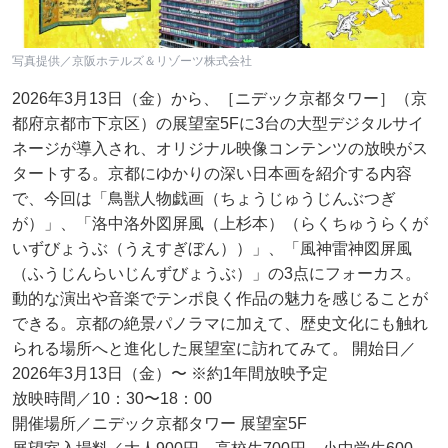
写真提供／京阪ホテルズ＆リゾーツ株式会社
2026年3月13日（金）から、［ニデック京都タワー］（京
都府京都市下京区）の展望室5Fに3台の大型デジタルサイ
ネージが導入され、オリジナル映像コンテンツの放映がス
タートする。京都にゆかりの深い日本画を紹介する内容
で、今回は「鳥獣人物戯画（ちょうじゅうじんぶつぎ
が）」、「洛中洛外図屏風（上杉本）（らくちゅうらくが
いずびょうぶ（うえすぎぼん））」、「風神雷神図屏風
（ふうじんらいじんずびょうぶ）」の3点にフォーカス。
動的な演出や音楽でテンポ良く作品の魅力を感じることが
できる。京都の絶景パノラマに加えて、歴史文化にも触れ
られる場所へと進化した展望室に訪れてみて。 開始日／
2026年3月13日（金）〜 ※約1年間放映予定
放映時間／10：30〜18：00
開催場所／ニデック京都タワー 展望室5F