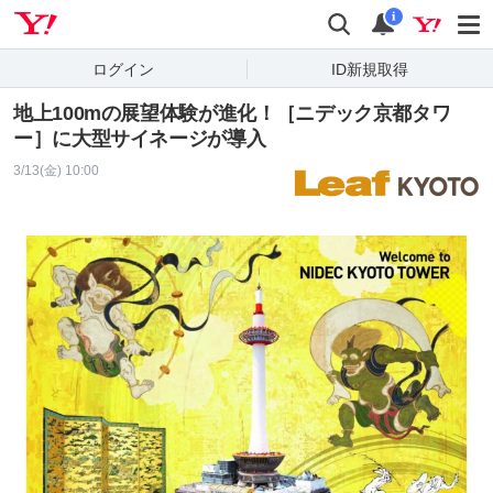
Yahoo! JAPAN
検索
通知
i
ログイン
ID新規取得
地上100mの展望体験が進化！［ニデック京都タワ
ー］に大型サイネージが導入
3/13(金) 10:00