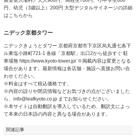
展望室入場料／大人900円、高校生700円、小中学生600
円、幼児（3歳以上）200円 大型デジタルサイネージの詳細
はこちらから
ニデック京都タワー
ニデックきょうとタワー 京都府京都市下京区烏丸通七条下
ル東塩小路町721-1 各線「京都駅」出口2から徒歩すぐ 駐
車場無 https://www.kyoto-tower.jp/ ※掲載内容は変更となる
場合があります。最新情報は各店舗・施設へ直接お問い合
わせください。
※料金はすべて税込価格です。
※内容の誤りや閉店情報などお気づきの点がございました
ら、info@leafkyoto.co.jp までお知らせください。
※本サイトは自動翻訳を導入しているため、翻訳文によっ
て本来の日本語の内容と異なる場合があります。
関連記事