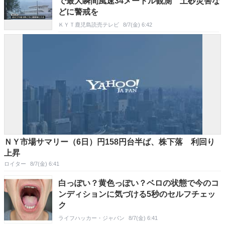
で最大瞬間風速34メートル観測 土砂災害な
どに警戒を
ＫＹＴ鹿児島読売テレビ
8/7(金) 6:42
ＮＹ市場サマリー（6日）円158円台半ば、株下落 利回り
上昇
ロイター
8/7(金) 6:41
白っぽい？黄色っぽい？ベロの状態で今のコ
ンディションに気づける5秒のセルフチェッ
ク
ライフハッカー・ジャパン
8/7(金) 6:41