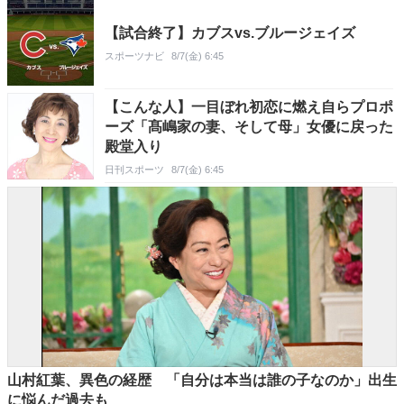
【試合終了】カブスvs.ブルージェイズ
スポーツナビ
8/7(金) 6:45
【こんな人】一目ぼれ初恋に燃え自らプロポ
ーズ「髙嶋家の妻、そして母」女優に戻った
殿堂入り
日刊スポーツ
8/7(金) 6:45
山村紅葉、異色の経歴 「自分は本当は誰の子なのか」出生
に悩んだ過去も