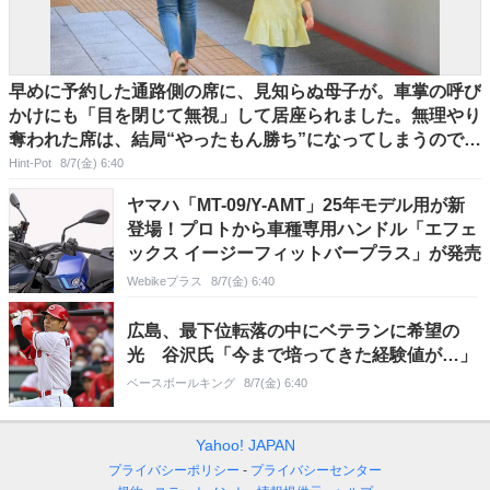
早めに予約した通路側の席に、見知らぬ母子が。車掌の呼び
かけにも「目を閉じて無視」して居座られました。無理やり
奪われた席は、結局“やったもん勝ち”になってしまうのでし
ょうか？
Hint-Pot
8/7(金) 6:40
ヤマハ「MT-09/Y-AMT」25年モデル用が新
登場！プロトから車種専用ハンドル「エフェ
ックス イージーフィットバープラス」が発売
Webikeプラス
8/7(金) 6:40
広島、最下位転落の中にベテランに希望の
光 谷沢氏「今まで培ってきた経験値が…」
ベースボールキング
8/7(金) 6:40
Yahoo! JAPAN
プライバシーポリシー
プライバシーセンター