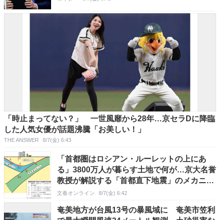
「時止まってない？」 一世風靡から28年…京セラDに降臨
した人気女優が話題沸騰「お美しい！」
THE ANSWER
8/7(金) 6:43
「首都圏はロシアン・ルーレットの上にあ
る」3800万人が暮らす土地で何が…京大名誉
教授が解説する「首都直下地震」のメカニズ
ム
文春オンライン
8/7(金) 6:42
奄美地方が台風13号の暴風域に 奄美市笠利