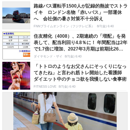
路線バス運転手1500人が記録的熱波でストラ
イキ ロンドン名物「赤いバス」一部運休
へ 会社側の暑さ対策不十分訴え
FNNプライムオンライン（フジテレビ系）
8/7(金) 6:40
住友精化（4008）、2期連続の「増配」を発
表して、配当利回り4.8％に！ 年間配当は2年
で1.7倍に増加、2027年3月期は前期比26円
増の｢1株あたり70円｣に！
ダイヤモンド・ザイ
8/7(金) 6:40
「トトロのようなお父さんにそっくりになっ
てきたね」と言われ筋トレ開始した看護師
ダイエット中のチョコ欲を我慢しない食事術
FITNESS LOVE
8/7(金) 6:40