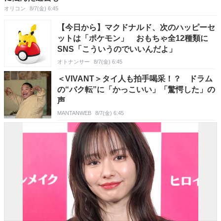
オリコン
8/7(金) 6:45
【今日から】マクドナルド、次のハッピーセ
ットは「ポケモン」 おもちゃ全12種類に
SNS「こういうのでいいんだよ」
オトナンサー
8/7(金) 6:45
＜VIVANT＞タイ人も拍手喝采！？ ドラム
の“バク転”に「かっこいい」「驚愕した」の
声
MANTANWEB
8/7(金) 6:45