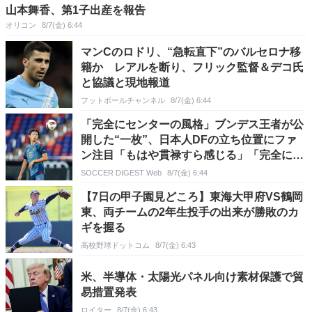
山本舞香、第1子出産を報告
オリコン
8/7(金) 6:44
マンCのロドリ、“急転直下”のバルセロナ移
籍か レアルを断り、フリック監督＆デコ氏
と協議と現地報道
フットボールチャンネル
8/7(金) 6:44
「完全にセンターの風格」ブンデス王者が公
開した“一枚”、日本人DFの立ち位置にファ
ン注目「もはや貫禄すら感じる」「完全にモ
デル」
SOCCER DIGEST Web
8/7(金) 6:44
【7日の甲子園見どころ】東海大甲府VS鶴岡
東、両チームの2年生投手の出来が勝敗のカ
ギを握る
高校野球ドットコム
8/7(金) 6:43
米、半導体・太陽光パネル向け素材保護で貿
易措置発表
ロイター
8/7(金) 6:43