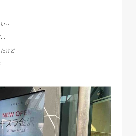
しい～
ば…
ったけど
笑