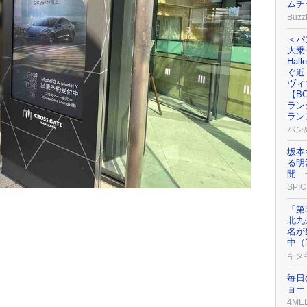
ムチ
Buzz
＜パ
大乗り
Ha
ぐ近
ヴィ
【BO
ラン
ラン
パン
坂本
る明
開 
SPIC
「第
北九
名が
中（
キタ
毎日
ョー
4ME