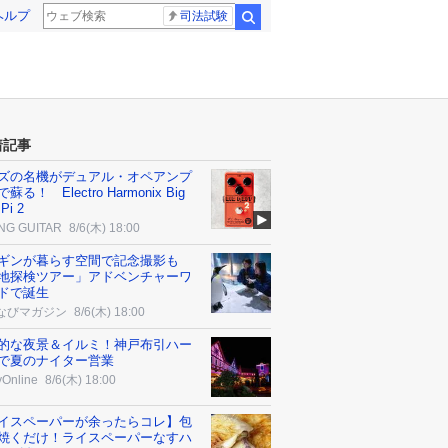
ヘルプ
司法試験
検索
着記事
ズの名機がデュアル・オペアンプ
蘇る！ Electro Harmonix Big
 Pi 2
NG GUITAR
8/6(木) 18:00
ギンが暮らす空間で記念撮影も
地探検ツアー」アドベンチャーワ
ドで誕生
なびマガジン
8/6(木) 18:00
的な夜景＆イルミ！神戸布引ハー
で夏のナイター営業
yOnline
8/6(木) 18:00
イスペーパーが余ったらコレ】包
焼くだけ！ライスペーパーなすハ