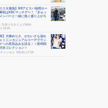
ススタ激熱】8/8アビスパ福岡ホー
幕戦はKBCマッチデー！『ぎゅっ
メンバーと一緒に熱く盛り上がろ
・九州ジモタイムズWish
木) 18:00
画】大橋めりさ、かわいさも溢れ
ェミニンカジュアルコーデでラン
イへの意気込みを語る！＜第48回
渋谷コレクション＞
Sチャンネル
8/6(木) 17:59