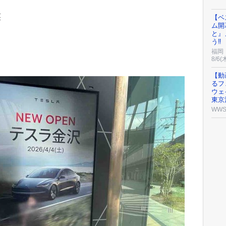
笑
【ベ
ム開
と』
う‼
福岡
8/6(
【動
るフ
ウェ
東京
WW