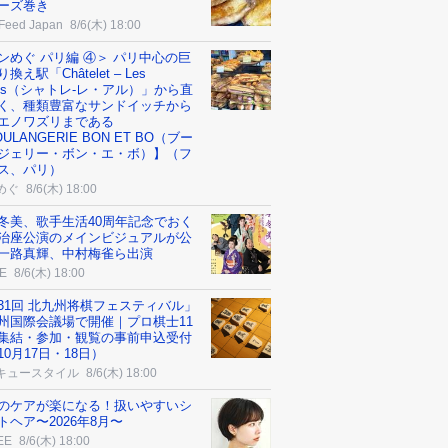
ーズ巻き
Feed Japan
8/6(木) 18:00
ンめぐ パリ編 ④＞ パリ中心の巨
換え駅「Châtelet – Les
lles（シャトレ-レ・アル）」から直
く、種類豊富なサンドイッチから
エノワズリまである
ULANGERIE BON ET BO（ブー
ジェリー・ボン・エ・ボ）】（フ
ス、パリ）
めぐ
8/6(木) 18:00
冬美、歌手生活40周年記念でおく
治座公演のメインビジュアルが公
一路真輝、中村梅雀ら出演
E
8/6(木) 18:00
31回 北九州将棋フェスティバル」
州国際会議場で開催｜プロ棋士11
集結・参加・観覧の事前申込受付
10月17日・18日）
キュースタイル
8/6(木) 18:00
のケアが楽になる！扱いやすいシ
トヘア〜2026年8月〜
EE
8/6(木) 18:00