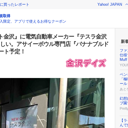
際に買ったレポート
Yahoo! JAPAN
規取得
入限定、アプリで使えるお得なクーポン
ト金沢』に電気自動車メーカー『テスラ金沢
新
るらしい。アサイーボウル専門店『バナナブルド
ート予定！
ファ
仕様で
Muff
YOU
ペン
「極
ール
あと
幻想
ブ園
Prett
【ラ
んで