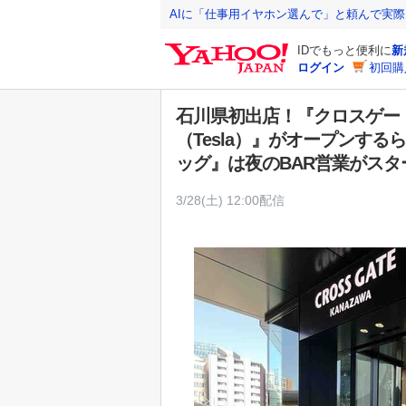
Y
AIに「仕事用イヤホン選んで」と頼んで実
a
IDでもっと便利に
新
h
ログイン
初回購
o
o
石川県初出店！『クロスゲー
!
（Tesla）』がオープンす
J
ッグ』は夜のBAR営業がスタ
A
P
3/28(土) 12:00配信
A
N