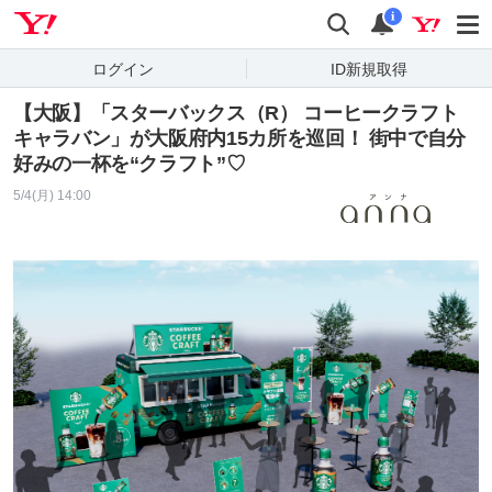
Yahoo! JAPAN
検索
通知
i
ログイン
ID新規取得
【大阪】「スターバックス（R） コーヒークラフト
キャラバン」が大阪府内15カ所を巡回！ 街中で自分
好みの一杯を“クラフト”♡
5/4(月) 14:00