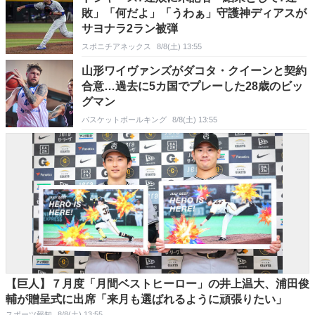
敗」「何だよ」「うわぁ」守護神ディアスが
サヨナラ2ラン被弾
スポニチアネックス
8/8(土) 13:55
山形ワイヴァンズがダコタ・クイーンと契約
合意…過去に5カ国でプレーした28歳のビッ
グマン
バスケットボールキング
8/8(土) 13:55
【巨人】７月度「月間ベストヒーロー」の井上温大、浦田俊
輔が贈呈式に出席「来月も選ばれるように頑張りたい」
スポーツ報知
8/8(土) 13:55