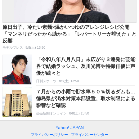
原日出子、冷たい素麺×温かいつゆのアレンジレシピ公開
「マンネリだったから助かる」「レパートリーが増えた」と
反響
モデルプレス
8/8(土) 13:50
「令和八年八月八日」末広がり３連発に芸能
界で結婚ラッシュ、及川光博や特撮俳優に声
優が続々と
日刊スポーツ
8/8(土) 13:50
７月からの小雨で貯水率５０％切るダムも…
徳島県が渇水対策本部設置、取水制限による
影響など確認
読売新聞オンライン
8/8(土) 13:50
Yahoo! JAPAN
プライバシーポリシー
プライバシーセンター