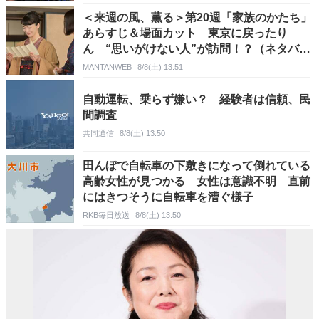
＜来週の風、薫る＞第20週「家族のかたち」
あらすじ＆場面カット 東京に戻ったり
ん “思いがけない人”が訪問！？（ネタバレ
あり）
MANTANWEB
8/8(土) 13:51
自動運転、乗らず嫌い？ 経験者は信頼、民
間調査
共同通信
8/8(土) 13:50
田んぼで自転車の下敷きになって倒れている
高齢女性が見つかる 女性は意識不明 直前
にはきつそうに自転車を漕ぐ様子
RKB毎日放送
8/8(土) 13:50