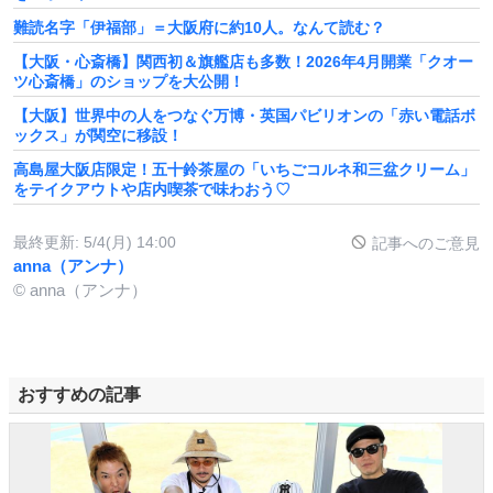
難読名字「伊福部」＝大阪府に約10人。なんて読む？
【大阪・心斎橋】関西初＆旗艦店も多数！2026年4月開業「クオー
ツ心斎橋」のショップを大公開！
【大阪】世界中の人をつなぐ万博・英国パビリオンの「赤い電話ボ
ックス」が関空に移設！
高島屋大阪店限定！五十鈴茶屋の「いちごコルネ和三盆クリーム」
をテイクアウトや店内喫茶で味わおう♡
最終更新:
5/4(月) 14:00
記事へのご意見
anna（アンナ）
© anna（アンナ）
おすすめの記事