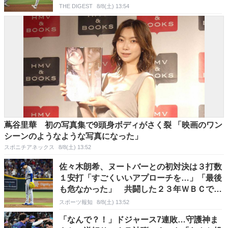
THE DIGEST
8/8(土) 13:54
蔦谷里華 初の写真集で9頭身ボディがさく裂 「映画のワン
シーンのようなような写真になった」
スポニチアネックス
8/8(土) 13:52
佐々木朗希、ヌートバーとの初対決は３打数
１安打「すごくいいアプローチを…」「最後
も危なかった」 共闘した２３年ＷＢＣで世
界一
スポーツ報知
8/8(土) 13:52
「なんで？！」ドジャース7連敗…守護神ま