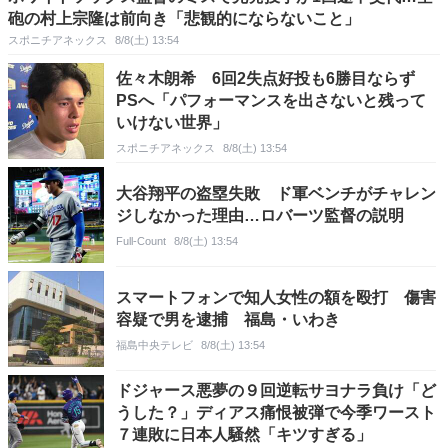
砲の村上宗隆は前向き「悲観的にならないこと」
スポニチアネックス
8/8(土) 13:54
佐々木朗希 6回2失点好投も6勝目ならず
PSへ「パフォーマンスを出さないと残って
いけない世界」
スポニチアネックス
8/8(土) 13:54
大谷翔平の盗塁失敗 ド軍ベンチがチャレン
ジしなかった理由…ロバーツ監督の説明
Full-Count
8/8(土) 13:54
スマートフォンで知人女性の額を殴打 傷害
容疑で男を逮捕 福島・いわき
福島中央テレビ
8/8(土) 13:54
ドジャース悪夢の９回逆転サヨナラ負け「ど
うした？」ディアス痛恨被弾で今季ワースト
７連敗に日本人騒然「キツすぎる」