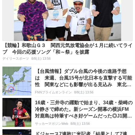
【競輪】和歌山Ｇ３ 関西元気放電協会が１月に続いてライ
ブ 今回の応援ソング「和～祭」を披露
デイリースポーツ
8/8(土) 13:56
【台風情報】ダブル台風の今後の進路予想
は 来週、台風15号が北日本を直撃する可能
性 関東などにも影響が出る見込み 東北で
は警報級の大雨のおそれ お盆休み中は関東
FNNプライムオンライン
8/8(土) 13:56
から東海でも雨の降る日が多くなる見込み
16歳・三井寺の躍動で始まり、34歳・柴崎の
冷静さで締めた。新シーズン開幕の横浜FM
対鹿島は特筆すべき好ゲームだった◎J1開幕
戦
サッカーマガジンWeb
8/8(土) 13:56
ドジャース7連敗に米記者「結果として7連