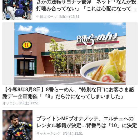
さかの逆転サヨナラ被弾 ネット「なんか投
打噛み合ってない」「これは心配になってき
た」
中日スポーツ
8/8(土) 13:51
【令和8年8月8日】8番らーめん、“特別な日”にお客さま感
謝デー企画開催「『8』だらけになってしまいました」
オリコン
8/8(土) 13:51
ブライトンMFブオナノッテ、エルチェへの
レンタル移籍が決定…背番号は「10」に決定
サッカーキング
8/8(土) 13:51