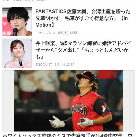
FANTASTICS佐藤大樹、台湾土産を贈った
先輩明かす「毛筆がすごく得意な方」【In
Motion】
モデルプレス
8/8(土) 13:55
井上咲楽、週5マラソン練習に婚活アドバイ
ザーから“ダメ出し”「ちょっとしんどいか
も」
ENCOUNT
8/8(土) 13:54
ホワイトソックス監督のミスで先発投手が1回途中交代…空