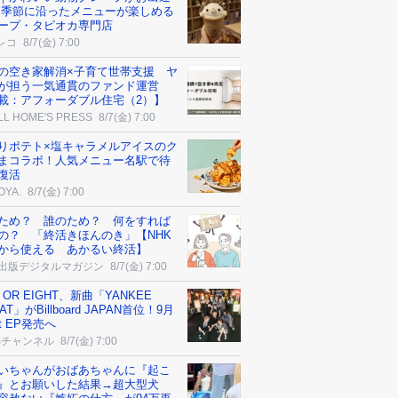
 季節に沿ったメニューが楽しめる
ープ・タピオカ専門店
レコ
8/7(金) 7:00
の空き家解消×子育て世帯支援 ヤ
が担う一気通貫のファンド運営
載：アフォーダブル住宅（2）】
LL HOME'S PRESS
8/7(金) 7:00
りポテト×塩キャラメルアイスのク
まコラボ！人気メニュー名駅で待
復活
OYA.
8/7(金) 7:00
ため？ 誰のため？ 何をすれば
の？ 「終活きほんのき」【NHK
から使える あかるい終活】
K出版デジタルマガジン
8/7(金) 7:00
 OR EIGHT、新曲「YANKEE
AT」がBillboard JAPAN首位！9月
t EP発売へ
Sチャンネル
8/7(金) 7:00
いちゃんがおばあちゃんに『起こ
』とお願いした結果→超大型犬