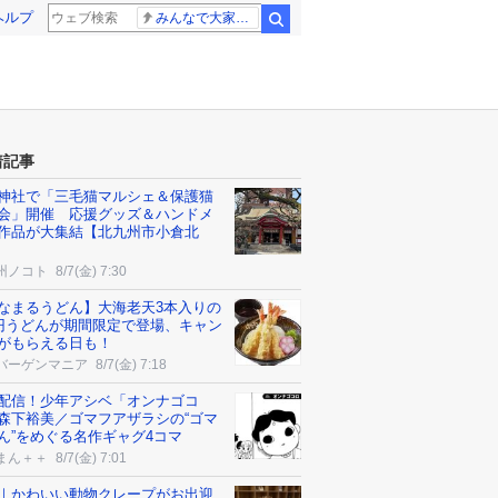
ヘルプ
みんなで大家さん 2881億円
検索
着記事
神社で「三毛猫マルシェ＆保護猫
会」開催 応援グッズ＆ハンドメ
作品が大集結【北九州市小倉北
州ノコト
8/7(金) 7:30
なまるうどん】大海老天3本入りの
0円うどんが期間限定で登場、キャン
がもらえる日も！
バーゲンマニア
8/7(金) 7:18
配信！少年アシベ「オンナゴコ
森下裕美／ゴマフアザラシの“ゴマ
ん”をめぐる名作ギャグ4コマ
まん＋＋
8/7(金) 7:01
｜かわいい動物クレープがお出迎