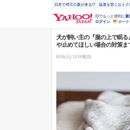
Y
日本で45℃の夏が来る!? 猛暑を賢くおト
a
IDでもっと便利に
新
h
ログイン
ボーナ
o
o
犬が飼い主の『服の上で眠る
!
や止めてほしい場合の対策ま
J
A
5/16(土) 12:00配信
P
A
N