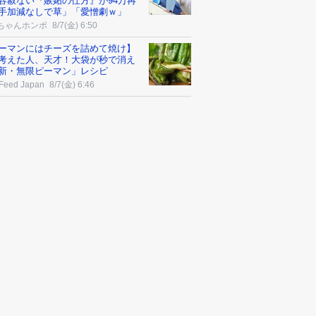
容赦ない『嫉妬の仕方』が94万再
手加減なしで草」「愛憎劇ｗ」
ちゃんホンポ
8/7(金) 6:50
ーマンにはチーズを詰めて焼け】
考えた人、天才！大袋が秒で消え
新・無限ピーマン」レシピ
Feed Japan
8/7(金) 6:46