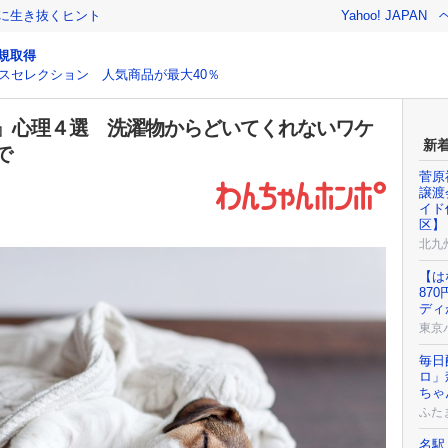
クに生き抜くヒント
Yahoo! JAPAN
規取得
スセレクション 人気商品が最大40％
』心理４選 洗濯物からどいてくれないワケ
新
で
菅原
譲渡
イド
区】
北九
【は
87
ディ
東京
毎日
ロ」
ちゃ
ふた
名駅