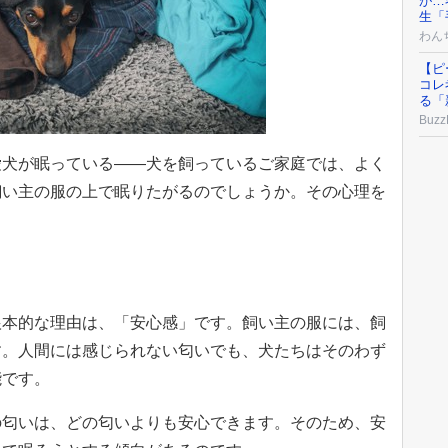
が…
生「
わん
【ピ
コレ
る「
Buzz
愛犬が眠っている——犬を飼っているご家庭では、よく
飼い主の服の上で眠りたがるのでしょうか。その心理を
根本的な理由は、「安心感」です。飼い主の服には、飼
す。人間には感じられない匂いでも、犬たちはそのわず
能です。
の匂いは、どの匂いよりも安心できます。そのため、安