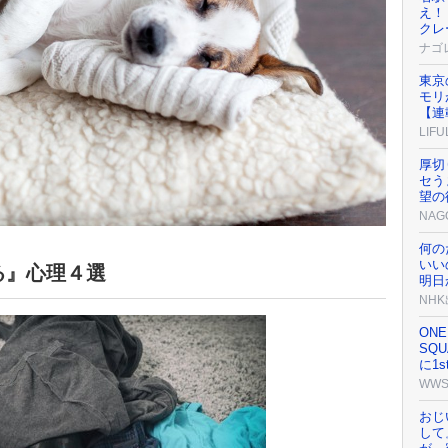
え！
クレ
ナゴ
東京
モリ
【連
LIFU
厚切
セう
望の
NAG
何の
いい
る』心理４選
明日
NH
ONE
SQU
に1s
WW
おじ
して