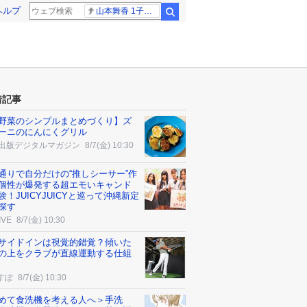
ヘルプ
山本舞香 1子出産
検索
着記事
野菜のシンプルまとめづくり】ズ
ーニのにんにくグリル
K出版デジタルマガジン
8/7(金) 10:30
通りで自分だけの“推しシーサー”作
個性が爆発する超エモいキャンド
験！JUICYJUICYと巡って沖縄新定
探す
IVE
8/7(金) 10:30
サイドインは視覚的錯覚？傾いた
の上をクラブが直線運動する仕組
すぽ
8/7(金) 10:30
めて食洗機を考える人へ＞手洗