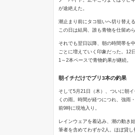
が途絶えた。
潮止まり前にタコ狙いへ切り替え
この日は結局、誰も青物を仕留め
それでも翌日以降、朝の時間帯を
ごとに増えていく印象だった。12
1～2本ペースで青物釣果が継続。
朝イチだけでブリ3本の釣果
そして5月21日（木）、ついに朝
くの雨。時間が経つにつれ、強雨
前9時に現地入り。
レインウェアを着込み、潮の動き
筆者を含めてわずか2人。ほぼ貸し