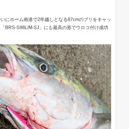
いにホーム南港で2年越しとなる87cmのブリをキャッ
RS-S98L/M-SJ」にも最高の形でウロコ付け成功