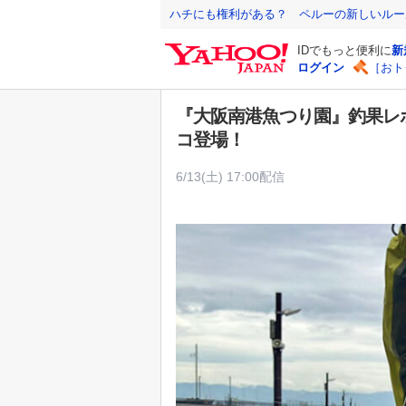
Y
ハチにも権利がある？ ペルーの新しいルー
a
IDでもっと便利に
新
h
ログイン
［おト
o
o
『大阪南港魚つり園』釣果レ
!
コ登場！
J
A
6/13(土) 17:00配信
P
A
N