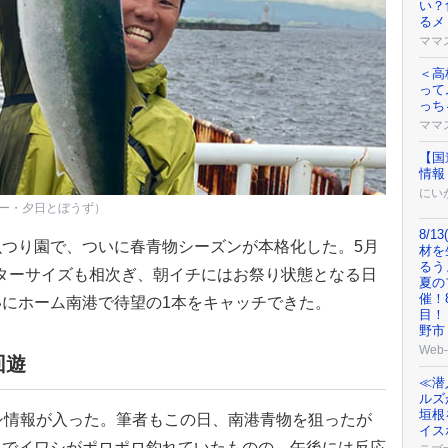
い？
るメ
ママ
＜高
って
っち
ママ
【国
情報
にい
ター・夕日とぼうず）
8/1
つり園で、ついに春青物シーズンが本格化した。5月
材を
るう
スターサイズも相次ぎ、朝イチにはお祭り状態となる日
夏の
催！
にホーム南港で待望の1本をキャッチできた。
目！
野
Web-
回遊
≪潜
ルズ
垣根
シ情報が入った。筆者もこの日、南港青物を狙ったが
イス
キでイワシがポロポロ釣れていたものの、午後には反応