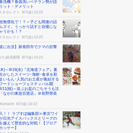
食洗機？食器洗いベテラン勢が語
リット・デメリット
スタセレクト
8/7(金) 10:25
校無償化で！？＞子ども関連の話
ムズイ。うっかり話すと自慢にな
ゃうかも！？
スタセレクト
8/7(金) 10:25
道に出没】新発田市でクマの目撃
がた経済新聞
8/7(金) 10:23
3(木)～8/19(水)『北海道フェア』素
生かしたスイーツ･海鮮･食卓を彩
まいもん･人気のお土産が集結する
フードショーフェスティバル開
8/11(祝)～並ぶお盆のごちそうも注
「ながの東急百貨店」＠長野県長
市
Komachi
8/7(金) 10:22
入！！ ラブすぽ編集部≫東京ワイ
が日光アイスバックスとリーグの
を越えて歴史的な対戦！【プロア
ホッケー】