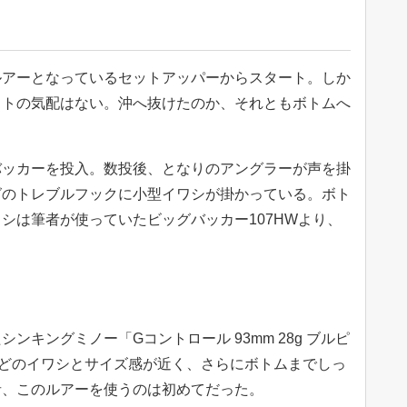
ルアーとなっているセットアッパーからスタート。しか
イトの気配はない。沖へ抜けたのか、それともボトムへ
バッカーを投入。数投後、となりのアングラーが声を掛
グのトレブルフックに小型イワシが掛かっている。ボト
シは筆者が使っていたビッグバッカー107HWより、
ンキングミノー「Gコントロール 93mm 28g ブルピ
先ほどのイワシとサイズ感が近く、さらにボトムまでしっ
者、このルアーを使うのは初めてだった。