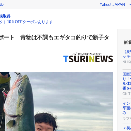
ル
Yahoo! JAPAN
規取得
ク］10％OFFクーポンあります
ポート 青物は不調もエギタコ釣りで新子タ
新
【夏
ッキ
NH
国際
り！
ル体
番を
OKIT
イン
平面
み
ラブ
＜初