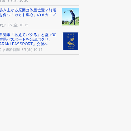
すぽ
8/7(金) 10:20
起き上がる原因は体重位置？前傾
を保つ「カカト重心」のメカニズ
すぽ
8/7(金) 10:15
県知事「あえてパクる」と堂々宣
群馬パスポートを公認パクリ、
ARAKI PASSPORT」交付へ
くま経済新聞
8/7(金) 10:14