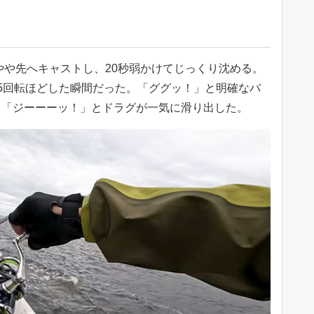
目やや先へキャストし、20秒弱かけてじっくり沈める。
5回転ほどした瞬間だった。「ググッ！」と明確なバ
、「ジーーーッ！」とドラグが一気に滑り出した。