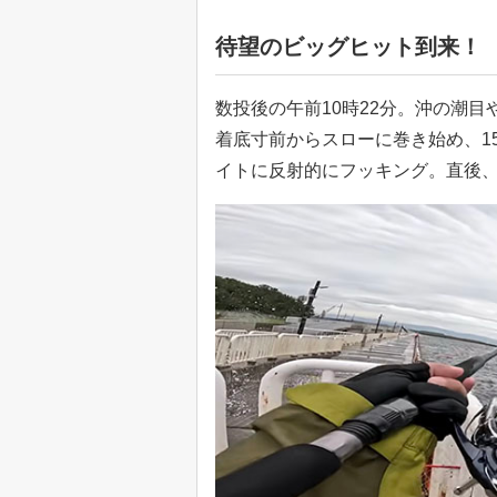
待望のビッグヒット到来！
数投後の午前10時22分。沖の潮
着底寸前からスローに巻き始め、1
イトに反射的にフッキング。直後