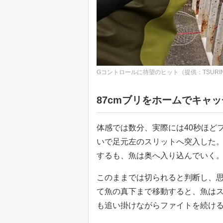
Gコントロールに待望のヒット（提供：TSURI
87cmブリをホームでキャッ
体感では数分、実際には40秒ほど
いで足元左のスリットへ突入した
するも、魚は奥へ入り込んでいく
このままでは切られると判断し、
て魚の真下まで移動すると、魚は
も追い掛けながらファイトを続ける