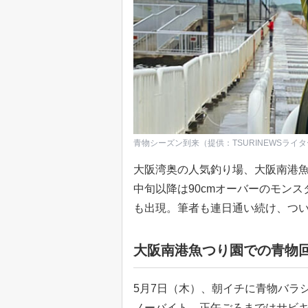
青物シーズン到来（提供：TSURINEWSライ
大阪湾奥の人気釣り場、大阪南港魚
中旬以降は90cmオーバーのモン
も出現。筆者も連日通い続け、つい
大阪南港魚つり園での青物
5月7日（木）、朝イチに青物バラ
ノーバイト。正午ごろまではサビ