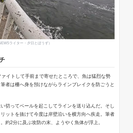
NEWSライター・夕日とぼうず）
チ
ファイトして手前まで寄せたところで、魚は猛烈な勢
。筆者は柵へ身を預けながらラインブレイクを防ごうと
。
思い切ってベールを起こしてラインを送り込んだ。そし
スリットを抜けて今度は岸壁沿いを横方向へ疾走。筆者
。約2分に及ぶ攻防の末、ようやく魚体が浮上。