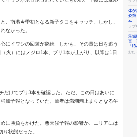
ラブ
体が
姿勢
ム
ると、南港今季初となる新子タコをキャッチ。しかし、
ラブ
られなかった。
茨城
言 
中心にイワシの回遊が継続。しかも、その量は日を追う
「IB
おた
日（火）にはメジロ1本、ブリ1本が上がり、以降は1日
イチだけでブリ3本を確認した。ただ、この日はあいに
・強風予報となっていた。筆者は満潮潮止まりとなる午
始めに勝負をかけた。悪天候予報の影響か、エリアには
切り状態だった。