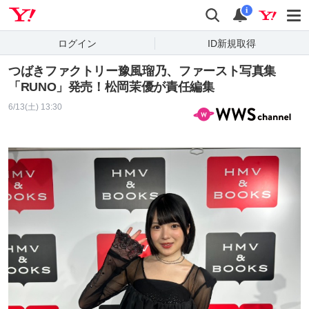
Yahoo! JAPAN
検索
通知
i
ログイン
ID新規取得
つばきファクトリー豫風瑠乃、ファースト写真集
「RUNO」発売！松岡茉優が責任編集
6/13(土) 13:30