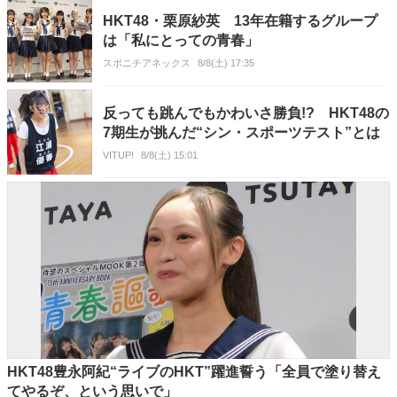
HKT48・栗原紗英 13年在籍するグループ
は「私にとっての青春」
スポニチアネックス
8/8(土) 17:35
反っても跳んでもかわいさ勝負!? HKT48の
7期生が挑んだ“シン・スポーツテスト”とは
VITUP!
8/8(土) 15:01
HKT48豊永阿紀“ライブのHKT”躍進誓う「全員で塗り替え
てやるぞ、という思いで」