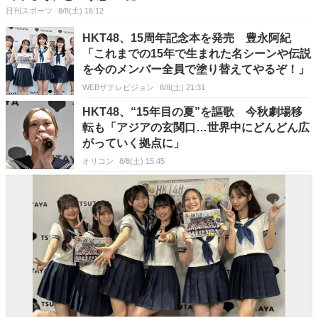
日刊スポーツ
8/8(土) 16:12
HKT48、15周年記念本を発売 豊永阿紀
「これまでの15年で生まれた名シーンや伝説
を今のメンバー全員で塗り替えてやるぞ！」
WEBザテレビジョン
8/8(土) 21:31
HKT48、“15年目の夏”を謳歌 今秋劇場移
転も「アジアの玄関口…世界中にどんどん広
がっていく拠点に」
オリコン
8/8(土) 15:45