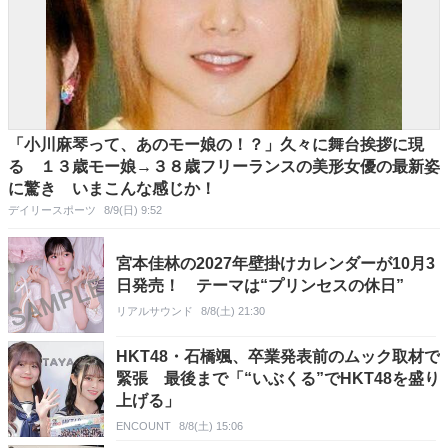
「小川麻琴って、あのモー娘の！？」久々に舞台挨拶に現
る １３歳モー娘→３８歳フリーランスの美形女優の最新姿
に驚き いまこんな感じか！
デイリースポーツ
8/9(日) 9:52
宮本佳林の2027年壁掛けカレンダーが10月3
日発売！ テーマは“プリンセスの休日”
リアルサウンド
8/8(土) 21:30
HKT48・石橋颯、卒業発表前のムック取材で
緊張 最後まで「“いぶくる”でHKT48を盛り
上げる」
ENCOUNT
8/8(土) 15:06