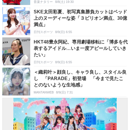
音楽ナタリー
8/8(土) 19:30
SKE太田彩夏、初写真集勝負カットはベッド
上のヌーディーな姿「３ビリオン満点、30億
満点」
日刊スポーツ
8/9(日) 6:55
HKT48豊永阿紀、専用劇場移転に「博多を代
表するアイドル…いま一度アピールしていき
たい」
日刊スポーツ
8/9(日) 6:55
＜織莉叶＞顔良し、キャラ良し、スタイル良
し 「PARADE」初登場 「今まで見たこ
とのないような生地感」
MANTANWEB
8/9(日) 7:31