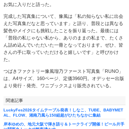
お気に入りだと語った。
完成した写真集について、豫風は「私の知らない私に出会
えた写真集だなと思っています」と語り、普段とは異なる
髪色やメイクにも挑戦したことを振り返った。最後には
「普段の私じゃない私から、ありのままの私まで、たくさ
ん詰め込んでいただいた一冊となっております。ぜひ、皆
さんの手に取っていただけると嬉しいです」と呼びかけ
た。
つばきファクトリー豫風瑠乃ファースト写真集「RUNO」
は、A4サイズ、160ページ、定価3960円。オデッセー出版
より発行・発売、ワニブックスより販売されている。
関連記事
LuckyFes2026タイムテーブル発表！しなこ、TUBE、BABYMET
AL、FLOW、湘南乃風ら150組超がひたちなかに集結
岸本ゆめの、地元大阪で弾き語り＆トークライブ開催！ビール片手