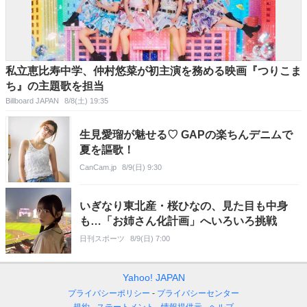
私立恵比寿中学、仲村悠菜が初主演を務める映画『つりこま
ち』の主題歌を担当
Billboard JAPAN
8/8(土) 19:35
生見愛瑠が魅せる♡ GAPの楽ちんデニムで
夏を謳歌！
CanCam.jp
8/9(日) 9:30
いぎなり東北産・桜ひなの、見た目も中身
も…「お姉さん化計画」へいろいろ挑戦
日刊スポーツ
8/9(日) 7:00
Yahoo! JAPAN
プライバシーポリシー
プライバシーセンター