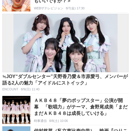
もいいですか？＞
WEBザテレビジョン
8/7(金) 17:30
≒JOY“ダブルセンター”天野香乃愛＆市原愛弓、メンバーが
語る2人の魅力「アイドルにストイック」
ENCOUNT
8/9(日) 11:40
ＡＫＢ４８「夢のポップスター」公演が開
幕 「歌唱力」がテーマ、倉野尾成美「まだ
まだＡＫＢ４８は成長していける」
時事通信
8/8(土) 10:06
仲村悠菜（私立恵比寿中学）、映画『つりこ