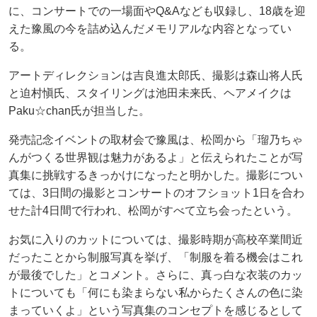
に、コンサートでの一場面やQ&Aなども収録し、18歳を迎
えた豫風の今を詰め込んだメモリアルな内容となってい
る。
アートディレクションは吉良進太郎氏、撮影は森山将人氏
と迫村愼氏、スタイリングは池田未来氏、ヘアメイクは
Paku☆chan氏が担当した。
発売記念イベントの取材会で豫風は、松岡から「瑠乃ちゃ
んがつくる世界観は魅力があるよ」と伝えられたことが写
真集に挑戦するきっかけになったと明かした。撮影につい
ては、3日間の撮影とコンサートのオフショット1日を合わ
せた計4日間で行われ、松岡がすべて立ち会ったという。
お気に入りのカットについては、撮影時期が高校卒業間近
だったことから制服写真を挙げ、「制服を着る機会はこれ
が最後でした」とコメント。さらに、真っ白な衣装のカッ
トについても「何にも染まらない私からたくさんの色に染
まっていくよ」という写真集のコンセプトを感じるとして