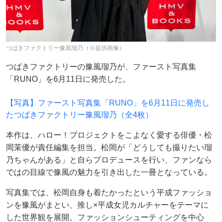
つばきファクトリー豫風瑠乃（※提供画像）
つばきファクトリーの豫風瑠乃が、ファースト写真集
「RUNO」を6月11日に発売した。
【写真】ファースト写真集「RUNO」を6月11日に発売し
たつばきファクトリー豫風瑠乃（全4枚）
本作は、ハロー！プロジェクトをこよなく愛する俳優・松
岡茉優が責任編集を担当。松岡が「どうしても撮りたい瑠
乃ちゃんがある」と自らプロデュースを行い、ファンなら
ではの目線で豫風の魅力を引き出した一冊となっている。
写真集では、松岡自身も着たかったという平成ファッショ
ンを豫風がまとい、推し×平成女児カルチャーをテーマに
した世界観を展開。ファッションシューティングを中心