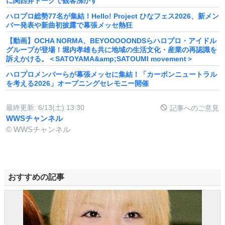
に関西弁トークで観客沸かす
ハロプロ総勢77名が集結！Hello! Project ひなフェス2026、新メン
バー発表や新曲初披露で幕張メッセ熱狂
【動画】OCHA NORMA、BEYOOOOONDSらハロプロ・アイドル
グループが登場！堀内孝雄も共に地域の生活文化・産業の再認識を
訴えかける。＜SATOYAMA&amp;SATOUMI movement＞
ハロプロメンバーらが幕張メッセに集結！「カーボンニュートラル
を考える2026」オープニングセレモニー開催
最終更新:
6/13(土) 13:30
記事へのご意見
WWSチャンネル
© WWSチャンネル
おすすめの記事