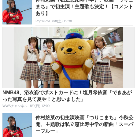
まち』で初主演！主題歌も決定！【コメント
あり】
Pop’n’Roll
8/8(土) 19:30
NMB48、浴衣姿でポストカードに！塩月希依音「できあが
った写真を見て夏や！と思いました」
WWSチャンネル
8/9(日) 12:00
仲村悠菜の初主演映画「つりこまち」今秋公
開、主題歌は私立恵比寿中学の新曲「スーパ
ーブルー」