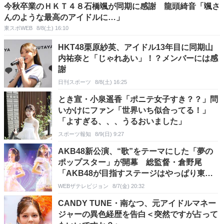
今秋卒業のＨＫＴ４８石橋颯が同期に感謝 龍頭綺音「颯さ
んのような最高のアイドルに…」
東スポWEB
8/8(土) 16:10
HKT48栗原紗英、アイドル13年目に同期山
内祐奈と「じゃれあい」！？メンバーには感
謝
日刊スポーツ
8/8(土) 16:25
とき宣・小泉遥香「ポニテ女子すき？？」問
いかけにファン「世界いち似合ってる！」
「よすぎる、、、うるおいました」
スポーツ報知
8/9(日) 9:27
AKB48新公演、“歌”をテーマにした「夢の
ポップスター」が開幕 総監督・倉野尾
「AKB48が目指すステージはやっぱり東京
ドーム」
WEBザテレビジョン
8/7(金) 20:32
CANDY TUNE・南なつ、元アイドルマネー
ジャーの異色経歴を告白＜突然ですが占って