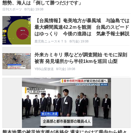
態勢、海人は「倒して勝つだけです」
日刊スポーツ
8/7(金) 19:08
【台風情報】奄美地方が暴風域 与論島では
最大瞬間風速42.2ｍを観測 台風のスピード
はゆっくり 今後の進路は 気象予報士解説
鹿児島ニュースＫＴＳ
8/7(金) 19:08
外来カミキリ 県などが調査開始 モモに深刻
被害 発見場所から半径1kmを巡回 山梨
YBS山梨放送
8/7(金) 19:08
熊本地震の被災地支援が本格化 週末にかけて県内から続々