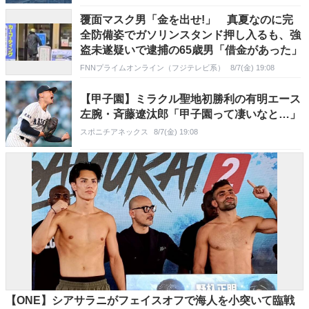
覆面マスク男「金を出せ!」 真夏なのに完
全防備姿でガソリンスタンド押し入るも、強
盗未遂疑いで逮捕の65歳男「借金があった」
FNNプライムオンライン（フジテレビ系）
8/7(金) 19:08
【甲子園】ミラクル聖地初勝利の有明エース
左腕・斉藤遼汰郎「甲子園って凄いなと…」
スポニチアネックス
8/7(金) 19:08
【ONE】シアサラニがフェイスオフで海人を小突いて臨戦