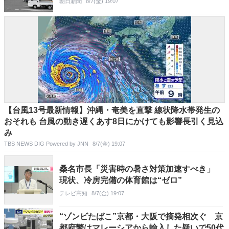
朝日新聞
8/7(金) 19:07
【台風13号最新情報】沖縄・奄美を直撃 線状降水帯発生の
おそれも 台風の動き遅くあす8日にかけても影響長引く見込
み
TBS NEWS DIG Powered by JNN
8/7(金) 19:07
桑名市長「災害時の暑さ対策加速すべき」
現状、冷房完備の体育館は“ゼロ”
テレビ高知
8/7(金) 19:07
“ゾンビたばこ”京都・大阪で摘発相次ぐ 京
都府警はマレーシアから輸入した疑いで50代