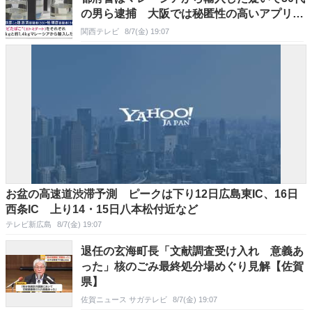
の男ら逮捕 大阪では秘匿性の高いアプリで
全国に販売したとみられる31歳男を逮捕
関西テレビ
8/7(金) 19:07
お盆の高速道渋滞予測 ピークは下り12日広島東IC、16日
西条IC 上り14・15日八本松付近など
テレビ新広島
8/7(金) 19:07
退任の玄海町長「文献調査受け入れ 意義あ
った」核のごみ最終処分場めぐり見解【佐賀
県】
佐賀ニュース サガテレビ
8/7(金) 19:07