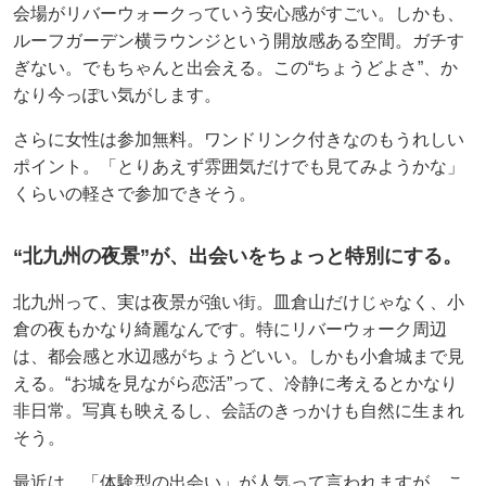
会場がリバーウォークっていう安心感がすごい。しかも、
ルーフガーデン横ラウンジという開放感ある空間。ガチす
ぎない。でもちゃんと出会える。この“ちょうどよさ”、か
なり今っぽい気がします。
さらに女性は参加無料。ワンドリンク付きなのもうれしい
ポイント。「とりあえず雰囲気だけでも見てみようかな」
くらいの軽さで参加できそう。
“北九州の夜景”が、出会いをちょっと特別にする。
北九州って、実は夜景が強い街。皿倉山だけじゃなく、小
倉の夜もかなり綺麗なんです。特にリバーウォーク周辺
は、都会感と水辺感がちょうどいい。しかも小倉城まで見
える。“お城を見ながら恋活”って、冷静に考えるとかなり
非日常。写真も映えるし、会話のきっかけも自然に生まれ
そう。
最近は、「体験型の出会い」が人気って言われますが、こ