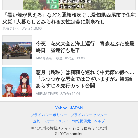
「黒い煙が見える」などと通報相次ぐ…愛知県西尾市で住宅
火災 1人暮らしとみられる女性は命に別条なし
東海テレビ
8/7(金) 19:06
今夜 花火大会と海上運行 青森ねぶた祭最
終日 昼運行も魅了
ABA青森朝日放送
8/7(金) 19:06
慧月（玲琳）は莉莉を連れて中元節の儀へ…
『ふつつかな悪女ではございますが』第5話
あらすじ＆先行カット公開
ABEMA TIMES
8/7(金) 19:06
Yahoo! JAPAN
プライバシーポリシー
プライバシーセンター
規約
ステートメント
情報提供元
ヘルプ
© 北九州の情報メディア 行こう住もう 北九州
© LY Corporation