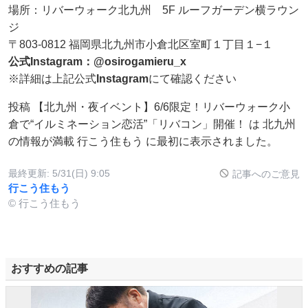
場所：リバーウォーク北九州 5F ルーフガーデン横ラウン
ジ
〒803-0812 福岡県北九州市小倉北区室町１丁目１−１
公式Instagram：@osirogamieru_x
※詳細は上記公式
Instagram
にて確認ください
投稿 【北九州・夜イベント】6/6限定！リバーウォーク小
倉で“イルミネーション恋活”「リバコン」開催！ は 北九州
の情報が満載 行こう住もう に最初に表示されました。
最終更新:
5/31(日) 9:05
記事へのご意見
行こう住もう
© 行こう住もう
おすすめの記事