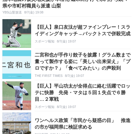
県や市町村職員ら派遣 山梨
YBS山梨放送
8/7(金) 19:08
【巨人】泉口友汰が超ファインプレー！スラ
イディングキャッチ→バックトスで併殺完成
スポーツ報知
8/7(金) 19:07
二宮和也が手作り餃子を披露！グラム数まで
量って製作する姿に「美しい出来栄え」「プ
ロですか？」「食べてみたい」の声殺到
THE FIRST TIMES
8/7(金) 19:07
【巨人】平山功太が全得点に絡む活躍でロッ
テに快勝 先発・マタは５回１失点で６勝
目…２軍戦
スポーツ報知
8/7(金) 19:07
ワンヘルス政策「市民から疑惑の目」 推進
の市が福岡県に検証求める