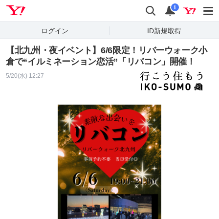
Yahoo! JAPAN
検索
通知
i
ログイン
ID新規取得
【北九州・夜イベント】6/6限定！リバーウォーク小
倉で“イルミネーション恋活”「リバコン」開催！
5/20(水) 12:27