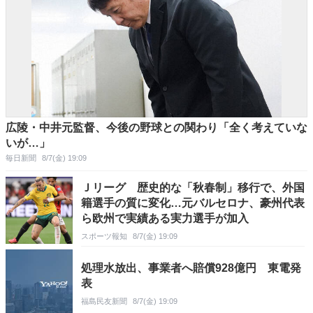
広陵・中井元監督、今後の野球との関わり「全く考えていな
いが…」
毎日新聞
8/7(金) 19:09
Ｊリーグ 歴史的な「秋春制」移行で、外国
籍選手の質に変化…元バルセロナ、豪州代表
ら欧州で実績ある実力選手が加入
スポーツ報知
8/7(金) 19:09
処理水放出、事業者へ賠償928億円 東電発
表
福島民友新聞
8/7(金) 19:09