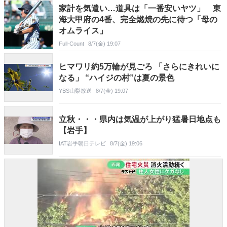
家計を気遣い…道具は「一番安いヤツ」 東
海大甲府の4番、完全燃焼の先に待つ「母の
オムライス」
Full-Count
8/7(金) 19:07
ヒマワリ約5万輪が見ごろ 「さらにきれいに
なる」 “ハイジの村”は夏の景色
YBS山梨放送
8/7(金) 19:07
立秋・・・県内は気温が上がり猛暑日地点も
【岩手】
IAT岩手朝日テレビ
8/7(金) 19:06