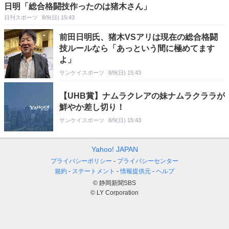
日明「総合格闘技作ったのは猪木さん」
日刊スポーツ
8/9(日) 15:43
前田日明氏、猪木VSアリは現在の総合格闘
技ルールなら「あっという間に極めてます
よ」
サンケイスポーツ
8/9(日) 15:43
【UHB賞】ナムラクレアの妹ナムラクララが
鮮やか差し切り！
サンケイスポーツ
8/9(日) 15:43
Yahoo! JAPAN
プライバシーポリシー
プライバシーセンター
規約
ステートメント
情報提供元
ヘルプ
© 静岡新聞SBS
© LY Corporation