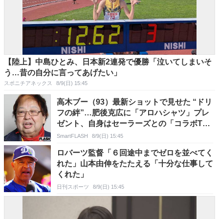
【陸上】中島ひとみ、日本新2連発で優勝「泣いてしまいそ
う…昔の自分に言ってあげたい」
スポニチアネックス
8/9(日) 15:45
高木ブー（93）最新ショットで見せた “ドリ
フの絆”…肥後克広に「アロハシャツ」プレ
ゼント、自身はセーラーズとの「コラボT」
着用
SmartFLASH
8/9(日) 15:45
ロバーツ監督「６回途中までゼロを並べてく
れた」山本由伸をたたえる「十分な仕事して
くれた」
日刊スポーツ
8/9(日) 15:45