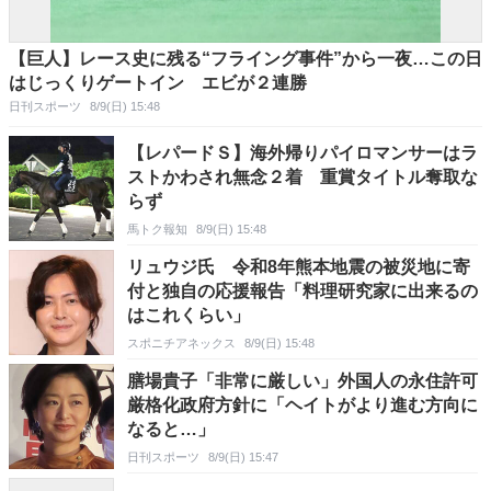
【巨人】レース史に残る“フライング事件”から一夜…この日
はじっくりゲートイン エビが２連勝
日刊スポーツ
8/9(日) 15:48
【レパードＳ】海外帰りパイロマンサーはラ
ストかわされ無念２着 重賞タイトル奪取な
らず
馬トク報知
8/9(日) 15:48
リュウジ氏 令和8年熊本地震の被災地に寄
付と独自の応援報告「料理研究家に出来るの
はこれくらい」
スポニチアネックス
8/9(日) 15:48
膳場貴子「非常に厳しい」外国人の永住許可
厳格化政府方針に「ヘイトがより進む方向に
なると…」
日刊スポーツ
8/9(日) 15:47