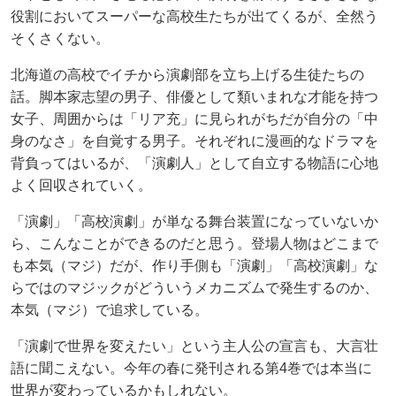
役割においてスーパーな高校生たちが出てくるが、全然う
そくさくない。
北海道の高校でイチから演劇部を立ち上げる生徒たちの
話。脚本家志望の男子、俳優として類いまれな才能を持つ
女子、周囲からは「リア充」に見られがちだが自分の「中
身のなさ」を自覚する男子。それぞれに漫画的なドラマを
背負ってはいるが、「演劇人」として自立する物語に心地
よく回収されていく。
「演劇」「高校演劇」が単なる舞台装置になっていないか
ら、こんなことができるのだと思う。登場人物はどこまで
も本気（マジ）だが、作り手側も「演劇」「高校演劇」な
らではのマジックがどういうメカニズムで発生するのか、
本気（マジ）で追求している。
「演劇で世界を変えたい」という主人公の宣言も、大言壮
語に聞こえない。今年の春に発刊される第4巻では本当に
世界が変わっているかもしれない。