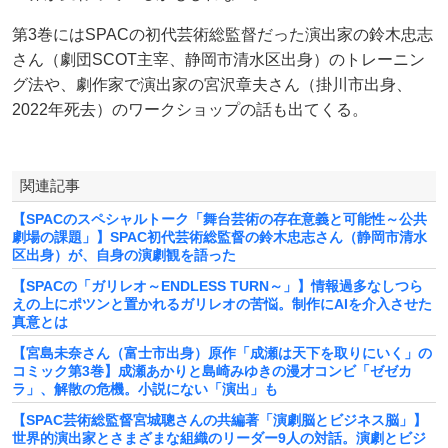
第3巻にはSPACの初代芸術総監督だった演出家の鈴木忠志
さん（劇団SCOT主宰、静岡市清水区出身）のトレーニン
グ法や、劇作家で演出家の宮沢章夫さん（掛川市出身、
2022年死去）のワークショップの話も出てくる。
関連記事
【SPACのスペシャルトーク「舞台芸術の存在意義と可能性～公共
劇場の課題」】SPAC初代芸術総監督の鈴木忠志さん（静岡市清水
区出身）が、自身の演劇観を語った
【SPACの「ガリレオ～ENDLESS TURN～」】情報過多なしつら
えの上にポツンと置かれるガリレオの苦悩。制作にAIを介入させた
真意とは
【宮島未奈さん（富士市出身）原作「成瀬は天下を取りにいく」の
コミック第3巻】成瀬あかりと島崎みゆきの漫才コンビ「ゼゼカ
ラ」、解散の危機。小説にない「演出」も
【SPAC芸術総監督宮城聰さんの共編著「演劇脳とビジネス脳」】
世界的演出家とさまざまな組織のリーダー9人の対話。演劇とビジ