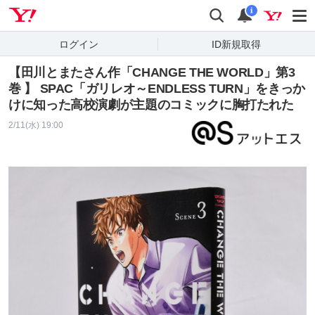
Yahoo! JAPAN
検索
通知
i
ログイン
ID新規取得
【田川とまたさん作「CHANGE THE WORLD」第3
巻 】 SPAC「ガリレオ～ENDLESS TURN」をきっか
けに知った高校演劇が主題のコミックに胸打たれた
2/11(水) 19:00