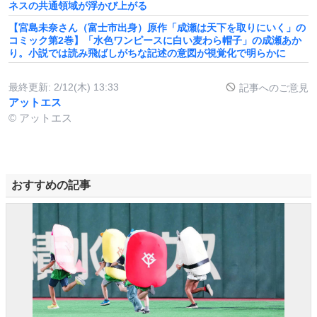
ネスの共通領域が浮かび上がる
【宮島未奈さん（富士市出身）原作「成瀬は天下を取りにいく」の
コミック第2巻】「水色ワンピースに白い麦わら帽子」の成瀬あか
り。小説では読み飛ばしがちな記述の意図が視覚化で明らかに
最終更新:
2/12(木) 13:33
記事へのご意見
アットエス
© アットエス
おすすめの記事