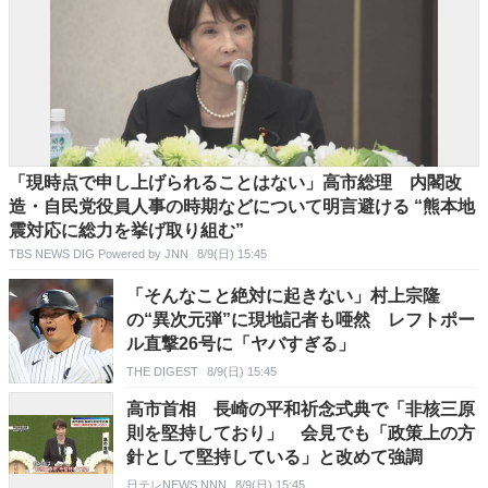
「現時点で申し上げられることはない」高市総理 内閣改
造・自民党役員人事の時期などについて明言避ける “熊本地
震対応に総力を挙げ取り組む”
TBS NEWS DIG Powered by JNN
8/9(日) 15:45
「そんなこと絶対に起きない」村上宗隆
の“異次元弾”に現地記者も唖然 レフトポー
ル直撃26号に「ヤバすぎる」
THE DIGEST
8/9(日) 15:45
高市首相 長崎の平和祈念式典で「非核三原
則を堅持しており」 会見でも「政策上の方
針として堅持している」と改めて強調
日テレNEWS NNN
8/9(日) 15:45