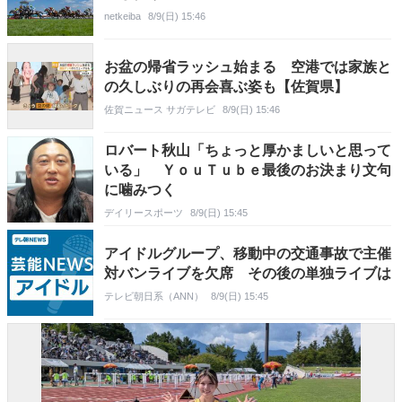
netkeiba
8/9(日) 15:46
お盆の帰省ラッシュ始まる 空港では家族と
の久しぶりの再会喜ぶ姿も【佐賀県】
佐賀ニュース サガテレビ
8/9(日) 15:46
ロバート秋山「ちょっと厚かましいと思って
いる」 ＹｏｕＴｕｂｅ最後のお決まり文句
に噛みつく
デイリースポーツ
8/9(日) 15:45
アイドルグループ、移動中の交通事故で主催
対バンライブを欠席 その後の単独ライブは
テレビ朝日系（ANN）
8/9(日) 15:45