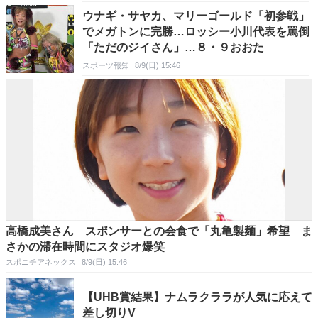
ウナギ・サヤカ、マリーゴールド「初参戦」
でメガトンに完勝…ロッシー小川代表を罵倒
「ただのジイさん」…８・９おおた
スポーツ報知
8/9(日) 15:46
高橋成美さん スポンサーとの会食で「丸亀製麺」希望 ま
さかの滞在時間にスタジオ爆笑
スポニチアネックス
8/9(日) 15:46
【UHB賞結果】ナムラクララが人気に応えて
差し切りV