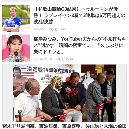
【和歌山競輪G3結果】トゥルーマンが優
勝！ ラブレイセン3着で3連単は6万円超えの
波乱/決勝
netkeirin
8/9(日) 15:45
峯岸みなみ、YouTuber夫からの“不意打ちキ
ス”明かす「暗闇の密室で…」「久しぶりに
夫にドキッと」
モデルプレス
8/9(日) 15:44
猪木アリ展開幕、藤波辰爾、藤原喜明、佐山聡と来場の前田