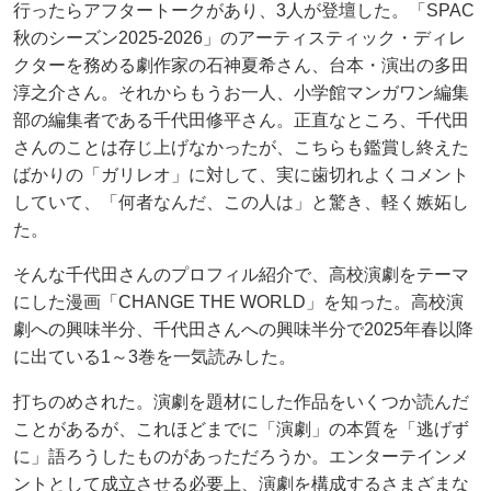
行ったらアフタートークがあり、3人が登壇した。「SPAC
秋のシーズン2025-2026」のアーティスティック・ディレ
クターを務める劇作家の石神夏希さん、台本・演出の多田
淳之介さん。それからもうお一人、小学館マンガワン編集
部の編集者である千代田修平さん。正直なところ、千代田
さんのことは存じ上げなかったが、こちらも鑑賞し終えた
ばかりの「ガリレオ」に対して、実に歯切れよくコメント
していて、「何者なんだ、この人は」と驚き、軽く嫉妬し
た。
そんな千代田さんのプロフィル紹介で、高校演劇をテーマ
にした漫画「CHANGE THE WORLD」を知った。高校演
劇への興味半分、千代田さんへの興味半分で2025年春以降
に出ている1～3巻を一気読みした。
打ちのめされた。演劇を題材にした作品をいくつか読んだ
ことがあるが、これほどまでに「演劇」の本質を「逃げず
に」語ろうしたものがあっただろうか。エンターテインメ
ントとして成立させる必要上、演劇を構成するさまざまな