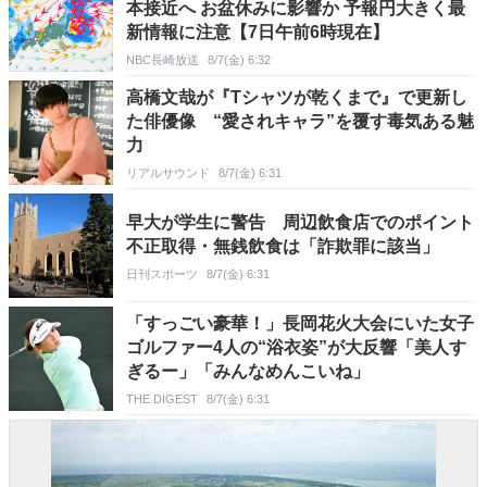
本接近へ お盆休みに影響か 予報円大きく最
新情報に注意【7日午前6時現在】
NBC長崎放送
8/7(金) 6:32
高橋文哉が『Tシャツが乾くまで』で更新し
た俳優像 “愛されキャラ”を覆す毒気ある魅
力
リアルサウンド
8/7(金) 6:31
早大が学生に警告 周辺飲食店でのポイント
不正取得・無銭飲食は「詐欺罪に該当」
日刊スポーツ
8/7(金) 6:31
「すっごい豪華！」長岡花火大会にいた女子
ゴルファー4人の“浴衣姿”が大反響「美人す
ぎるー」「みんなめんこいね」
THE DIGEST
8/7(金) 6:31