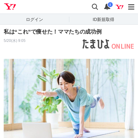
Yahoo! JAPAN
検索
通知
i
ログイン
ID新規取得
私は“これ”で痩せた！ママたちの成功例
5/20(水) 9:05