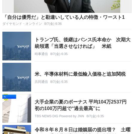
「自分は優秀だ」と勘違いしている人の特徴・ワースト1
ダイヤモンド・オンライン
8/7(金) 6:36
トランプ氏、後継はバンス氏本命か 次期大
統領選「当選させなければ」 米紙
時事通信
8/7(金) 6:35
米、半導体材料に最低輸入価格と追加関税
共同通信
8/7(金) 6:35
大手企業の夏のボーナス 平均104万2537円
初の100万円超で“過去最高”に
TBS NEWS DIG Powered by JNN
8/7(金) 6:35
令和８年８月８日は婚姻届の提出増？ 土曜