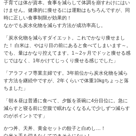
子育ては体が資本。食事を減らして体調を崩すわけにはい
けません。健康的に痩せるには運動はもちろんですが、同
時に正しい食事制限が効果的！
なかでも炭水化物を減らす方法が成功率高し。
「炭水化物を減らすダイエット。これでかなり痩せまし
た！ 白米は、やはり目の前にあると食べてしまいます～。
でも、量はかなり控えてます。1～2ヶ月でドッと痩せる感
じではなく、1年かけてじっくり痩せる感じでした」
「アラフィフ専業主婦です。3年前位から炭水化物を減ら
す方法を継続中ですが、2年くらいで体重10kgちょっと落
ちました」
「朝＆昼は普通に食べて、夕飯を茶碗に4分目位に。急に
減らすと寝る前に空腹で眠れなくなるんで少しずつ減らす
のがポイントです」
かつ丼、天丼、黄金セットの餃子と白めし…！
白米と手を切るなんてできそうにない！