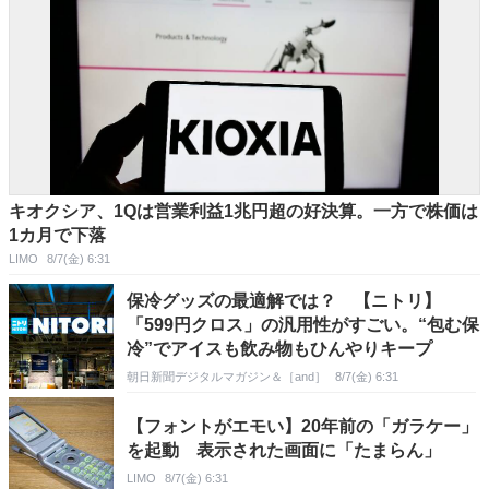
キオクシア、1Qは営業利益1兆円超の好決算。一方で株価は
1カ月で下落
LIMO
8/7(金) 6:31
保冷グッズの最適解では？ 【ニトリ】
「599円クロス」の汎用性がすごい。“包む保
冷”でアイスも飲み物もひんやりキープ
朝日新聞デジタルマガジン＆［and］
8/7(金) 6:31
【フォントがエモい】20年前の「ガラケー」
を起動 表示された画面に「たまらん」
LIMO
8/7(金) 6:31