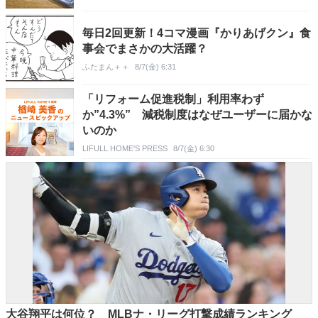
毎日2回更新！4コマ漫画『かりあげクン』食
事会でまさかの大活躍？
ふたまん＋＋
8/7(金) 6:31
「リフォーム促進税制」利用率わず
か”4.3%” 減税制度はなぜユーザーに届かな
いのか
LIFULL HOME'S PRESS
8/7(金) 6:30
大谷翔平は何位？ MLBナ・リーグ打撃成績ランキング