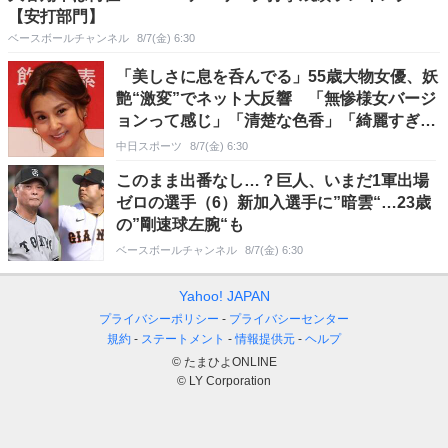
【安打部門】
ベースボールチャンネル
8/7(金) 6:30
「美しさに息を呑んでる」55歳大物女優、妖
艶“激変”でネット大反響 「無惨様女バージ
ョンって感じ」「清楚な色香」「綺麗すぎて
声出た」
中日スポーツ
8/7(金) 6:30
このまま出番なし…？巨人、いまだ1軍出場
ゼロの選手（6）新加入選手に”暗雲“…23歳
の”剛速球左腕“も
ベースボールチャンネル
8/7(金) 6:30
Yahoo! JAPAN
プライバシーポリシー
プライバシーセンター
規約
ステートメント
情報提供元
ヘルプ
© たまひよONLINE
© LY Corporation