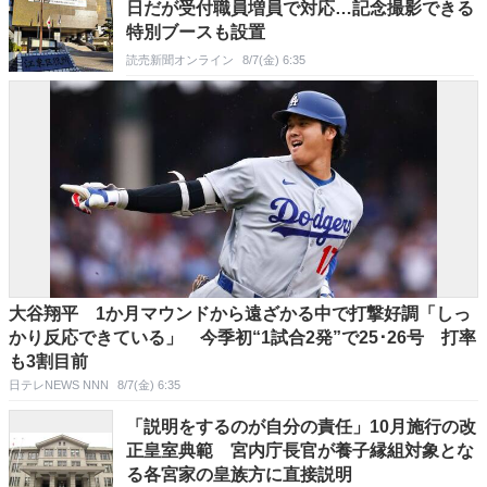
日だが受付職員増員で対応…記念撮影できる
特別ブースも設置
読売新聞オンライン
8/7(金) 6:35
大谷翔平 1か月マウンドから遠ざかる中で打撃好調「しっ
かり反応できている」 今季初“1試合2発”で25･26号 打率
も3割目前
日テレNEWS NNN
8/7(金) 6:35
「説明をするのが自分の責任」10月施行の改
正皇室典範 宮内庁長官が養子縁組対象とな
る各宮家の皇族方に直接説明