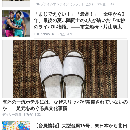
FNNプライムオンライン（フジテレビ系）
8/7(金) 6:33
「まじでえぐい！」「最高！」 全中から3
年、最後の夏…隣同士の2人が紡いだ「40秒
のライバル物語」――市立船橋・片山瑛太、
洛南・土井カハル
THE ANSWER
8/7(金) 6:33
海外の一流ホテルには、なぜスリッパが常備されていないの
か――足元をめぐる異文化事情
デイリー新潮
8/7(金) 6:32
【台風情報】大型台風15号、東日本から北日