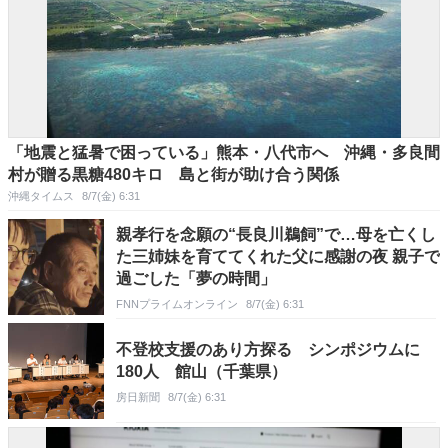
「地震と猛暑で困っている」熊本・八代市へ 沖縄・多良間
村が贈る黒糖480キロ 島と街が助け合う関係
沖縄タイムス
8/7(金) 6:31
親孝行を念願の“長良川鵜飼”で…母を亡くし
た三姉妹を育ててくれた父に感謝の夜 親子で
過ごした「夢の時間」
FNNプライムオンライン
8/7(金) 6:31
不登校支援のあり方探る シンポジウムに
180人 館山（千葉県）
房日新聞
8/7(金) 6:31