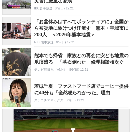
災害に厳重な警戒
IBC岩手放送
8/9(日) 12:21
「お盆休みはすべてボランティアに」全国か
ら被災地に駆けつけ汗流す 熊本・宇城市に
200人 ＜2026年熊本地震＞
RKK熊本放送
8/9(日) 12:21
熊本でも帰省 家族との再会に安ども地震の
爪痕残る 「墓石倒れた」修理相談相次ぐ
テレビ朝日系（ANN）
8/9(日) 12:21
若槻千夏 ファストフード店でコーヒー提供
に40分も「全然怒らなかった」理由
スポニチアネックス
8/9(日) 12:21