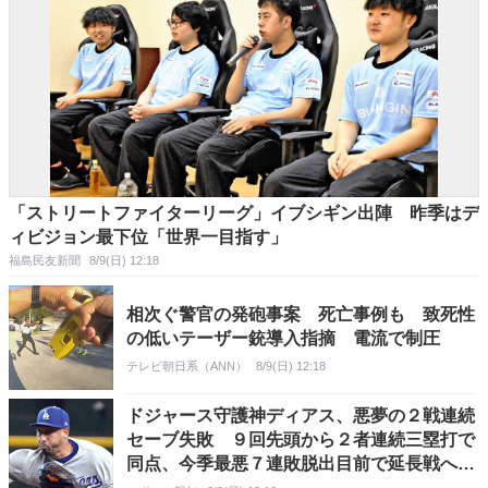
「ストリートファイターリーグ」イブシギン出陣 昨季はデ
ィビジョン最下位「世界一目指す」
福島民友新聞
8/9(日) 12:18
相次ぐ警官の発砲事案 死亡事例も 致死性
の低いテーザー銃導入指摘 電流で制圧
テレビ朝日系（ANN）
8/9(日) 12:18
ドジャース守護神ディアス、悪夢の２戦連続
セーブ失敗 ９回先頭から２者連続三塁打で
同点、今季最悪７連敗脱出目前で延長戦へ…
大谷はここまで４打数ノーヒット