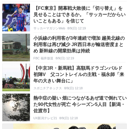
【FC東京】開幕戦大敗後に「切り替え」を
見せることはできるか。「サッカーだからい
いこともある」を信じて
サッカーマガジンWeb
8/9(日) 12:19
小浜線の利用客が3年連続で増加 越美北線の
利用客は再び減少 JR西日本が輸送密度まと
め 新幹線の開業効果は持続
FBC 福井放送
8/9(日) 12:19
【中京3R・新馬戦】高額馬ドラゴンバルド
初陣V 父コントレイルの主戦・福永師「来
年の大きい舞台に」
スポニチアネックス
8/9(日) 12:18
熱中症の疑い 畑につながるあぜ道で倒れてい
た90代女性が死亡 今シーズン5人目【新潟・
佐渡市】
UX新潟テレビ21
8/9(日) 12:18