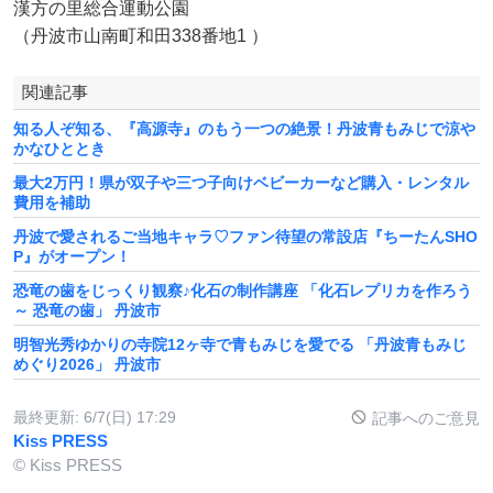
漢方の里総合運動公園
（丹波市山南町和田338番地1 ）
関連記事
知る人ぞ知る、『高源寺』のもう一つの絶景！丹波青もみじで涼や
かなひととき
最大2万円！県が双子や三つ子向けベビーカーなど購入・レンタル
費用を補助
丹波で愛されるご当地キャラ♡ファン待望の常設店『ちーたんSHO
P』がオープン！
恐竜の歯をじっくり観察♪化石の制作講座 「化石レプリカを作ろう
～ 恐竜の歯」 丹波市
明智光秀ゆかりの寺院12ヶ寺で青もみじを愛でる 「丹波青もみじ
めぐり2026」 丹波市
最終更新:
6/7(日) 17:29
記事へのご意見
Kiss PRESS
© Kiss PRESS