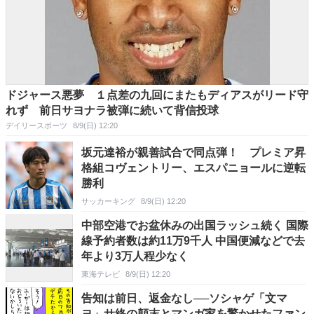
ドジャース悪夢 １点差の九回にまたもディアスがリード守
れず 前日サヨナラ被弾に続いて背信投球
デイリースポーツ
8/9(日) 12:20
坂元達裕が親善試合で同点弾！ プレミア昇
格組コヴェントリー、エスパニョールに逆転
勝利
サッカーキング
8/9(日) 12:20
中部空港でお盆休みの出国ラッシュ続く 国際
線予約者数は約11万9千人 中国便減などで去
年より3万人程少なく
東海テレビ
8/9(日) 12:20
告知は前日、返金なし──ソシャゲ「文マ
ヨ」サ終の顛末とマンガ家を驚かせたファン