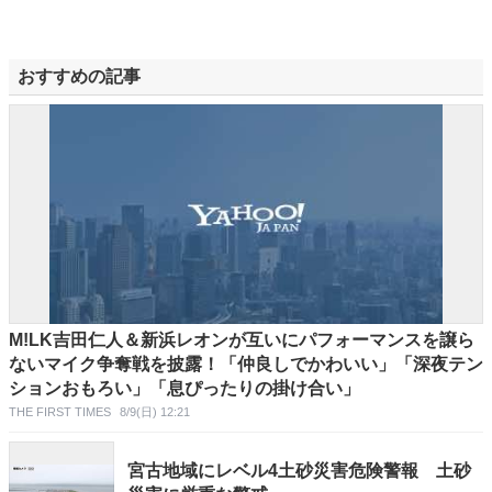
おすすめの記事
M!LK吉田仁人＆新浜レオンが互いにパフォーマンスを譲ら
ないマイク争奪戦を披露！「仲良しでかわいい」「深夜テン
ションおもろい」「息ぴったりの掛け合い」
THE FIRST TIMES
8/9(日) 12:21
宮古地域にレベル4土砂災害危険警報 土砂