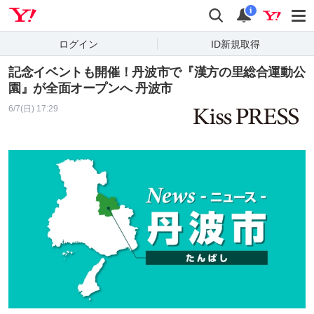
Yahoo! JAPAN
検索
通知
i
ログイン
ID新規取得
記念イベントも開催！丹波市で『漢方の里総合運動公
園』が全面オープンへ 丹波市
6/7(日) 17:29