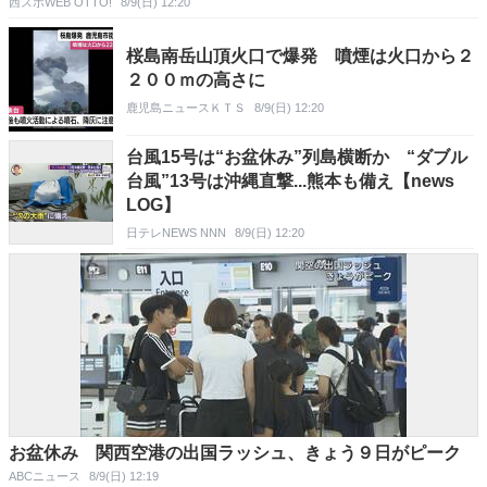
西スポWEB OTTO!
8/9(日) 12:20
桜島南岳山頂火口で爆発 噴煙は火口から２
２００ｍの高さに
鹿児島ニュースＫＴＳ
8/9(日) 12:20
台風15号は“お盆休み”列島横断か “ダブル
台風”13号は沖縄直撃...熊本も備え【news
LOG】
日テレNEWS NNN
8/9(日) 12:20
お盆休み 関西空港の出国ラッシュ、きょう９日がピーク
ABCニュース
8/9(日) 12:19