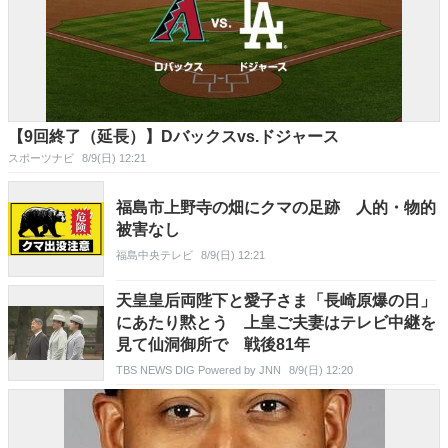
【9回終了（延長）】Dバックスvs.ドジャース
スポーツナビ
8/9(日) 12:21
福島市上野寺の畑にクマの足跡 人的・物的
被害なし
福島中央テレビ
8/9(日) 12:21
天皇皇后両陛下と愛子さま「長崎原爆の日」
にあたり黙とう 上皇ご夫妻はテレビ中継を
見て仙洞御所で 戦後81年
TBS NEWS DIG Powered by JNN
8/9(日) 12:20