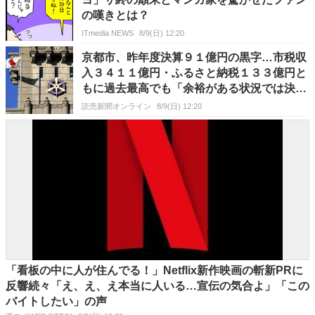
の嘆きとは？
ITmedia NEWS
8/9(日) 12:20
京都市、昨年度決算９１億円の黒字…市税収
入３４１１億円・ふるさと納税１３３億円と
もに過去最高でも「余裕がある状況では決し
てない」
読売新聞オンライン
8/9(日) 12:20
「看板の中に人が住んでる！」Netflix新作映画の斬新PRに
反響続々「え、え、え本当に人いる…宣伝の気合よ」「この
バイトしたい」の声