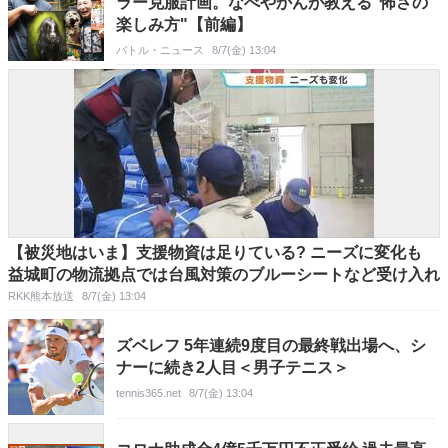
ラー克服計画。なべやかんが教える"怖さの
楽しみ方"【前編】
バトル・ニュース
8/7(金) 13:04
【被災地はいま】支援物資は足りている? ニーズに変化も
益城町の物流拠点では台風対策のブルーシートなど受け入れ
RKK熊本放送
8/7(金) 13:04
ズベレフ 5年連続9度目の最終戦出場へ、シ
ナーに続き2人目＜男子テニス＞
tennis365.net
8/7(金) 13:04