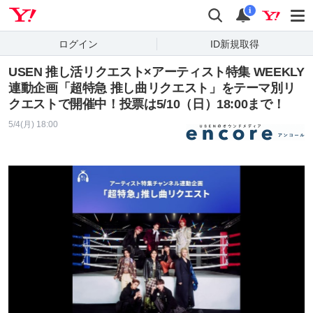
Yahoo! JAPAN
検索
通知
i
ログイン
ID新規取得
USEN 推し活リクエスト×アーティスト特集 WEEKLY
連動企画「超特急 推し曲リクエスト」をテーマ別リ
クエストで開催中！投票は5/10（日）18:00まで！
5/4(月) 18:00