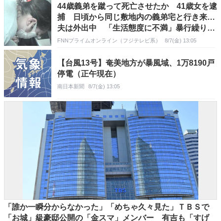
44歳義弟を蹴って死亡させたか 41歳女を逮
捕 日頃から同じ敷地内の義弟宅と行き来…
夫は外出中 「生活態度に不満」暴行繰り返
したか
FNNプライムオンライン（フジテレビ系）
8/7(金) 13:05
【台風13号】奄美地方が暴風域、1万8190戸
停電（正午現在）
南日本新聞
8/7(金) 13:05
「誰か一瞬分からなかった」「めちゃ久々見た」ＴＢＳで
「お城」級豪邸公開の「金スマ」メンバー 有吉も「すげ