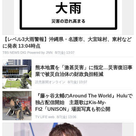
【レベル3大雨警報】沖縄県・名護市、大宜味村、東村など
に発表 13:04時点
TBS NEWS DIG Powered by JNN
8/7(金) 13:07
熊本地震を「激甚災害」に指定…災害復旧事
業で被災自治体の財政負担軽減
読売新聞オンライン
8/7(金) 13:07
『藤ヶ谷太輔のAround The World』Huluで
独占配信開始 主題歌はKis-My-
Ft2「UNISON」場面写真も初公開
TV LIFE web
8/7(金) 13:06