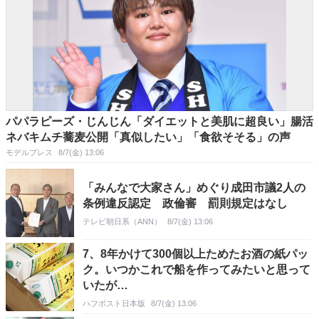
パパラピーズ・じんじん「ダイエットと美肌に超良い」腸活
ネバキムチ蕎麦公開「真似したい」「食欲そそる」の声
モデルプレス
8/7(金) 13:06
「みんなで大家さん」めぐり成田市議2人の
条例違反認定 政倫審 罰則規定はなし
テレビ朝日系（ANN）
8/7(金) 13:06
7、8年かけて300個以上ためたお酒の紙パッ
ク。いつかこれで船を作ってみたいと思って
いたが…
ハフポスト日本版
8/7(金) 13:06