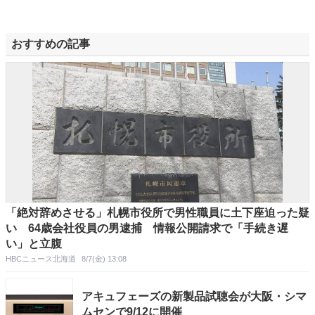
おすすめの記事
「絶対辞めさせる」札幌市役所で男性職員に土下座迫った疑
い 64歳会社役員の男逮捕 情報公開請求で「手続き遅
い」と立腹
HBCニュース北海道
8/7(金) 13:08
アキュフェーズの新製品試聴会が大阪・シマ
ムセンで9/12に開催