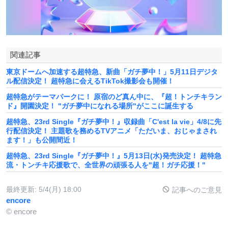
関連記事
東京ドームへ加速する超特急、新曲「ガチ夢中！」5月11日デジタ
ル配信決定！ 超特急に会えるTikTok撮影会も開催！
超特急がテーマパークに！ 原宿のど真ん中に、『超！トンチキラン
ド』開園決定！ "ガチ夢中になれる場所"がここに誕生する
超特急、23rd Single『ガチ夢中！』収録曲「C'est la vie」4/8に先
行配信決定！ 主題歌を務めるTVアニメ「ただいま、おじゃまされ
ます！」も公開間近！
超特急、23rd Single『ガチ夢中！』5月13日(水)発売決定！ 超特急
流・トンチキ応援歌で、全世界の頑張る人を"超！ガチ応援！"
最終更新:
5/4(月) 18:00
記事へのご意見
encore
© encore