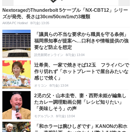
NextorageのThunderbolt 5ケーブル「NX-CBT12」シリー
ズが発売、長さは30cm/50cm/1mの3種類
AKIBA PC Hotline!
8/7(金) 13:05
「議員らの不当な要求から職員を守る条例」
福岡県知事が提案へ…口利きや情報提供の強
要など防止を想定
読売新聞オンライン
8/7(金) 13:04
辻希美、一家で焼きそば12玉 フライパンで
作り切れず「ホットプレートで屋台みたいな
感じで焼く」
オリコン
8/7(金) 13:04
2児の父・山本圭壱、妻・西野未姫が編集し
たカレー調理動画公開「レシピ知りたい」
「美味しそう」の声
モデルプレス
8/7(金) 13:04
「和ホラーは腕ひしぎです」KANONの和ホ