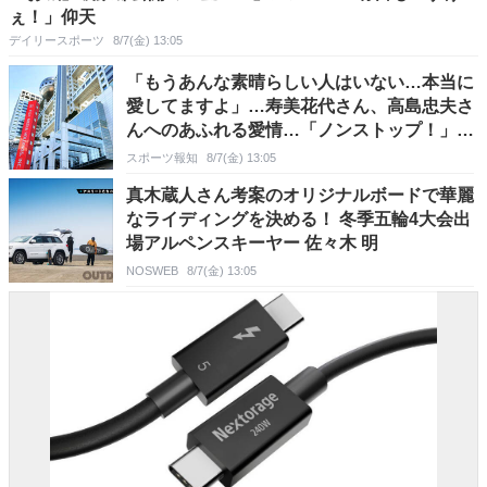
ぇ！」仰天
デイリースポーツ
8/7(金) 13:05
「もうあんな素晴らしい人はいない…本当に
愛してますよ」…寿美花代さん、高島忠夫さ
んへのあふれる愛情…「ノンストップ！」イ
ンタビューを放送
スポーツ報知
8/7(金) 13:05
真木蔵人さん考案のオリジナルボードで華麗
なライディングを決める！ 冬季五輪4大会出
場アルペンスキーヤー 佐々木 明
NOSWEB
8/7(金) 13:05