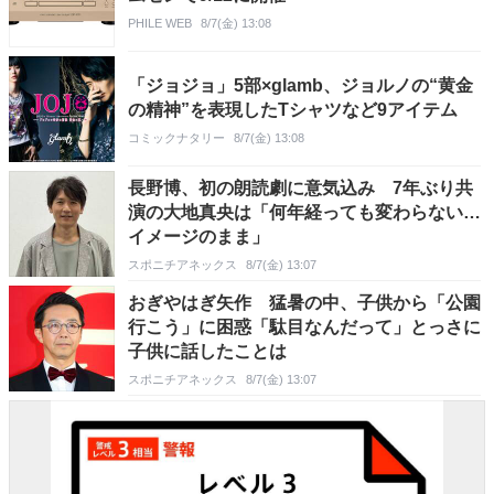
PHILE WEB
8/7(金) 13:08
「ジョジョ」5部×glamb、ジョルノの“黄金
の精神”を表現したTシャツなど9アイテム
コミックナタリー
8/7(金) 13:08
長野博、初の朗読劇に意気込み 7年ぶり共
演の大地真央は「何年経っても変わらない…
イメージのまま」
スポニチアネックス
8/7(金) 13:07
おぎやはぎ矢作 猛暑の中、子供から「公園
行こう」に困惑「駄目なんだって」とっさに
子供に話したことは
スポニチアネックス
8/7(金) 13:07