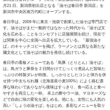
月21 日、新潟県初出店となる「油そば春日亭 新潟店」を
新潟市中央区南万代町にオープンする。
春日亭は、2009 年に東京・池袋で創業した油そば専門店で
す。油そばがまだ一般的ではなかった時代から「油そば文
化を広める」ことをコンセプトに店舗展開を続け、現在で
は関東を中心に全国へ出店を拡大している。「最強油そ
ば」のキャッチコピーを掲げ、ラーメンとは異なる新たな
麺文化として油そばの魅力を発信し続けている。
春日亭の看板メニューである「鳥豚（とりとん）油そば」
は、鳥ガラと豚骨を 2 日間かけてじっくり煮込んだ旨味た
っぷりの特製ダレが特徴。 しっかりとしたコシと弾力を併
せ持つ中太ちぢれ麺（北海道産小麦100%）によく絡む濃
厚な味わいでありながら後味はすっきり、食べ応えと食べ
やすさを両立した一杯。 卓上の酢やラー油、マヨネーズな
どで自由に味の変化を楽しめる。他にも、女性にも人気の
高い「しょうゆ油そば」をはじめ、多彩なメニューを取り