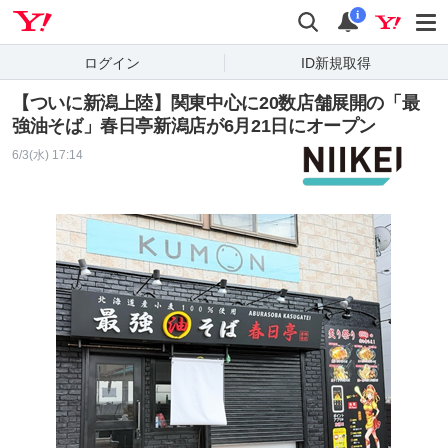
Yahoo! JAPAN
検索
通知
i
ログイン
ID新規取得
【ついに新潟上陸】関東中心に20数店舗展開の「最
強油そば」春日亭新潟店が6月21日にオープン
6/3(水) 17:14