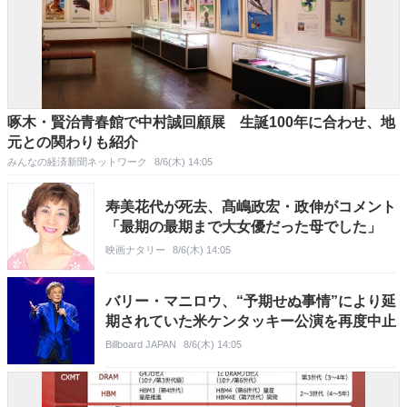
啄木・賢治青春館で中村誠回顧展 生誕100年に合わせ、地
元との関わりも紹介
みんなの経済新聞ネットワーク
8/6(木) 14:05
寿美花代が死去、髙嶋政宏・政伸がコメント
「最期の最期まで大女優だった母でした」
映画ナタリー
8/6(木) 14:05
バリー・マニロウ、“予期せぬ事情”により延
期されていた米ケンタッキー公演を再度中止
Billboard JAPAN
8/6(木) 14:05