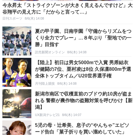
今永昇太「ストライクゾーンが大きく見えるんですけど」大
谷翔平の見え方に「だからと言って…」
日刊スポーツ
8/6(木) 14:08
夏の甲子園、日南学園「守備からリズムをつ
くり全力でプレー」…８年ぶり「聖地での一
勝」目指す
読売新聞オンライン
8/6(木) 14:08
【陸上】初日は男女5000mで入賞 男乕結衣
が健闘の7位、栗村凌は8位 久保凛800m予選
全体トップタイム／U20世界選手権
月刊陸上競技
8/6(木) 14:08
新潟市南区で収穫直前のブドウ約10房が盗ま
れる 警察が農作物の盗難対策を呼びかけ【新
潟】
UX新潟テレビ21
8/6(木) 14:07
5児の母・辻希美、息子の“やんちゃ”エピソ
ード告白「菓子折りを買い溜めしていた」