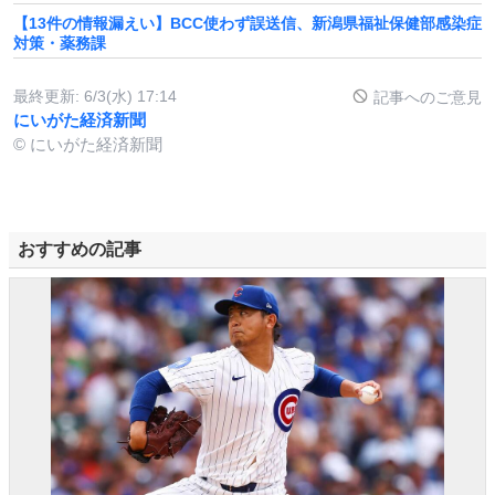
【13件の情報漏えい】BCC使わず誤送信、新潟県福祉保健部感染症
対策・薬務課
最終更新:
6/3(水) 17:14
記事へのご意見
にいがた経済新聞
© にいがた経済新聞
おすすめの記事