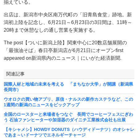
揃えている。
出店は、新潟市中央区南万代町の「旧青島食堂」跡地。新
潟初上陸を記念し、6月21日～6月23日の3日間は、11時～
20時まで休憩なしの通し営業を実施する。
The post【ついに新潟上陸】関東中心に20数店舗展開の
「最強油そば」春日亭新潟店が6月21日にオープンfirst
appeared on新潟県内のニュース｜にいがた経済新聞.
関連記事
国際人材と地域の未来を考える 「まちなか大学」が開講（新潟県
長岡市）
ウオロクの買い物アプリ、原信・ナルスの新作カステラなど、この
1週間の新潟のニュースをピックアップ
全国のロースターと来場者をつなぐ 長岡でコーヒーフェスにぎわ
う 石油ファンヒーターや加湿器のダイニチ工業株式会社も出展
【キシャメシ】HOWDY DONUTS（ハウディドーナツ）のオシャレ
であま～いドーナツでエネルギーチャージ