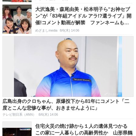
大沢逸美・森尾由美・松本明子ら“お神セブ
ン”が「83年組アイドル アラ!?︎還ライブ」開
催!コメント動画が解禁 ファンネームも募
集「こんなおばちゃんアイドルを追いかけて
めざましmedia
8/6(木) 14:06
くれて嬉しい」
広島出身のクロちゃん、原爆投下から81年にコメント「二
度とこんな悲惨な事が、おきませんように」
テレビ朝日系（ANN）
8/6(木) 14:06
住宅火災の焼け跡から１人の遺体見つかる
この家に一人暮らしの高齢男性か 山形県鶴