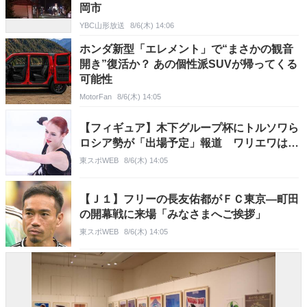
岡市
YBC山形放送
8/6(木) 14:06
ホンダ新型「エレメント」で“まさかの観音
開き”復活か？ あの個性派SUVが帰ってくる
可能性
MotorFan
8/6(木) 14:05
【フィギュア】木下グループ杯にトルソワら
ロシア勢が「出場予定」報道 ワリエワは…
東スポWEB
8/6(木) 14:05
【Ｊ１】フリーの長友佑都がＦＣ東京―町田
の開幕戦に来場「みなさまへご挨拶」
東スポWEB
8/6(木) 14:05