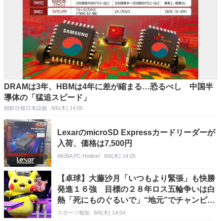
DRAMは3年、HBMは4年に差が縮まる…恐るべし 中国半
導体の「猛追スピード」
朝鮮日報日本語版
8/6(木) 14:05
LexarのmicroSD Expressカードリーダーが
入荷、価格は7,500円
AKIBA PC Hotline!
8/6(木) 14:05
【卓球】大藤沙月「いつもより緊張」も快勝
発進１６強 目標の２８年ロス五輪争いは白
熱「死にものぐるいで」“地元”でチャンピオ
ンズ２勝目へ
スポーツ報知
8/6(木) 14:04