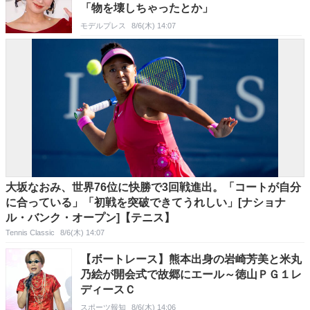
「物を壊しちゃったとか」
モデルプレス
8/6(木) 14:07
大坂なおみ、世界76位に快勝で3回戦進出。「コートが自分
に合っている」「初戦を突破できてうれしい」[ナショナ
ル・バンク・オープン]【テニス】
Tennis Classic
8/6(木) 14:07
【ボートレース】熊本出身の岩崎芳美と米丸
乃絵が開会式で故郷にエール～徳山ＰＧ１レ
ディースＣ
スポーツ報知
8/6(木) 14:06