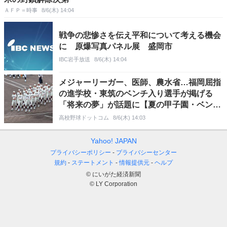
ＡＦＰ＝時事
8/6(木) 14:04
戦争の悲惨さを伝え平和について考える機会
に 原爆写真パネル展 盛岡市
IBC岩手放送
8/6(木) 14:04
メジャーリーガー、医師、農水省…福岡屈指
の進学校・東筑のベンチ入り選手が掲げる
「将来の夢」が話題に【夏の甲子園・ベンチ
入り選手】
高校野球ドットコム
8/6(木) 14:03
Yahoo! JAPAN
プライバシーポリシー
プライバシーセンター
規約
ステートメント
情報提供元
ヘルプ
© にいがた経済新聞
© LY Corporation