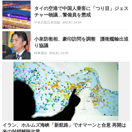
タイの空港で中国人乗客に「つり目」ジェス
チャー物議…警備員を懲戒
中央日報日本語版
8/6(木) 14:04
小泉防衛相、豪印訪問を調整 護衛艦輸出巡
り協議
時事通信
8/6(木) 14:04
イラン、ホルムズ海峡「新航路」でオマーンと合意 再開は
米の封鎖解除次第