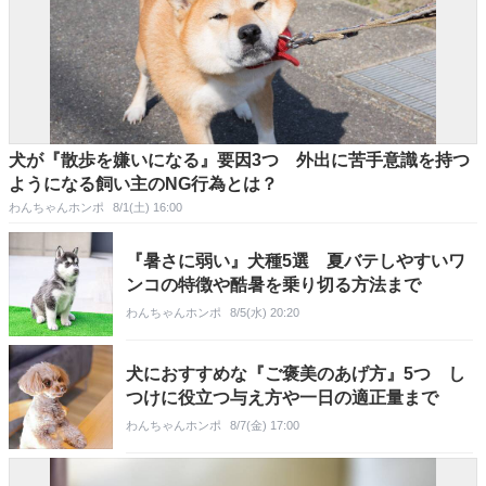
犬が『散歩を嫌いになる』要因3つ 外出に苦手意識を持つ
ようになる飼い主のNG行為とは？
わんちゃんホンポ
8/1(土) 16:00
『暑さに弱い』犬種5選 夏バテしやすいワ
ンコの特徴や酷暑を乗り切る方法まで
わんちゃんホンポ
8/5(水) 20:20
犬におすすめな『ご褒美のあげ方』5つ し
つけに役立つ与え方や一日の適正量まで
わんちゃんホンポ
8/7(金) 17:00