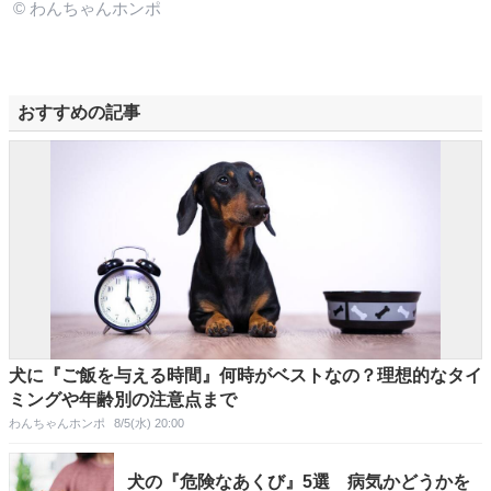
© わんちゃんホンポ
おすすめの記事
犬に『ご飯を与える時間』何時がベストなの？理想的なタイ
ミングや年齢別の注意点まで
わんちゃんホンポ
8/5(水) 20:00
犬の『危険なあくび』5選 病気かどうかを