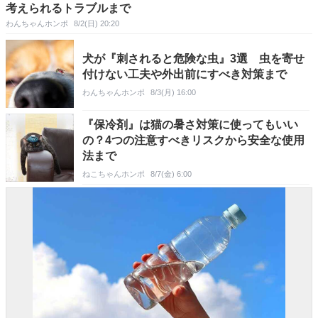
考えられるトラブルまで
わんちゃんホンポ
8/2(日) 20:20
犬が『刺されると危険な虫』3選 虫を寄せ
付けない工夫や外出前にすべき対策まで
わんちゃんホンポ
8/3(月) 16:00
『保冷剤』は猫の暑さ対策に使ってもいい
の？4つの注意すべきリスクから安全な使用
法まで
ねこちゃんホンポ
8/7(金) 6:00