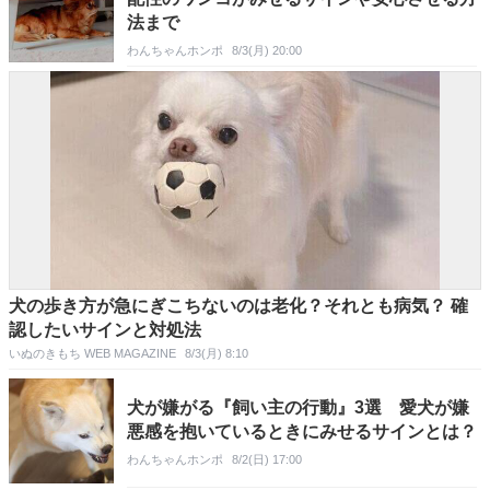
法まで
わんちゃんホンポ
8/3(月) 20:00
犬の歩き方が急にぎこちないのは老化？それとも病気？ 確
認したいサインと対処法
いぬのきもち WEB MAGAZINE
8/3(月) 8:10
犬が嫌がる『飼い主の行動』3選 愛犬が嫌
悪感を抱いているときにみせるサインとは？
わんちゃんホンポ
8/2(日) 17:00