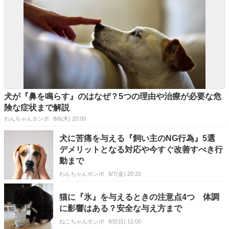
犬が『鼻を鳴らす』のはなぜ？5つの理由や治療が必要な危
険な症状まで解説
わんちゃんホンポ
8/6(木) 20:00
犬に苦痛を与える『飼い主のNG行為』5選
デメリットとなる対応や今すぐ改善すべき行
動まで
わんちゃんホンポ
8/7(金) 20:20
猫に『氷』を与えるときの注意点4つ 体調
に影響はある？安全な与え方まで
ねこちゃんホンポ
8/2(日) 11:00