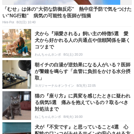
「むせ」は体の“大切な防御反応” 熱中症予防で気をつけた
い“NG行動” 病気の可能性を医師が指摘
Hint-Pot
8/2(日) 10:40
犬から『溺愛される』飼い主の特徴5選 愛
犬から好かれる人の共通点や信頼関係を築く
コツまで
わんちゃんホンポ
8/1(土) 20:20
朝イチの白湯が逆効果になる人がいる？医師
が警鐘を鳴らす「血管に負担をかける水分摂
取」
ヨガジャーナルオンライン
8/3(月) 22:05
猫の『座り方』に異変を感じたときに疑われ
る病気5選 痛みを抱えているの？取るべき
対処法まで
ねこちゃんホンポ
8/4(火) 16:00
犬が『不安です』と思っていること4選 心
配性のワンコがみせるサインや安心させる方