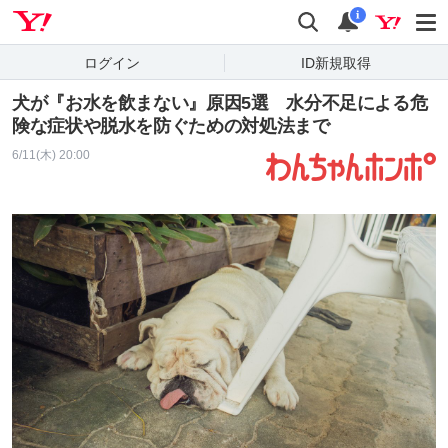
Yahoo! JAPAN
検索
通知
i
ログイン
ID新規取得
犬が『お水を飲まない』原因5選 水分不足による危
険な症状や脱水を防ぐための対処法まで
6/11(木) 20:00