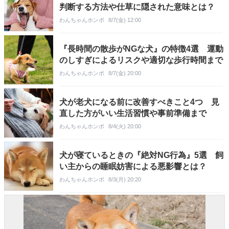
判断する方法や仕草に隠された意味とは？
わんちゃんホンポ
8/7(金) 12:00
『長時間の散歩がNGな犬』の特徴4選 運動
のしすぎによるリスクや適切な歩行時間まで
わんちゃんホンポ
8/7(金) 20:00
犬が老犬になる前に改善すべきこと4つ 見
直した方がいい生活習慣や事前準備まで
わんちゃんホンポ
8/4(火) 20:00
犬が寝ているときの『絶対NG行為』5選 飼
い主からの睡眠妨害による悪影響とは？
わんちゃんホンポ
8/3(月) 20:20