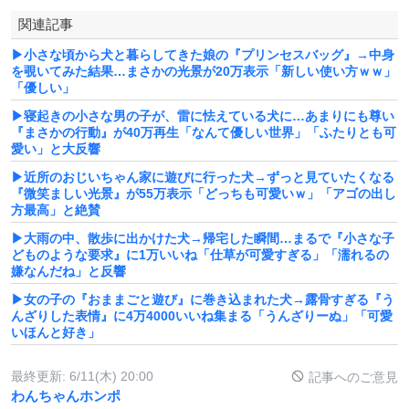
関連記事
▶小さな頃から犬と暮らしてきた娘の『プリンセスバッグ』→中身
を覗いてみた結果…まさかの光景が20万表示「新しい使い方ｗｗ」
「優しい」
▶寝起きの小さな男の子が、雷に怯えている犬に…あまりにも尊い
『まさかの行動』が40万再生「なんて優しい世界」「ふたりとも可
愛い」と大反響
▶近所のおじいちゃん家に遊びに行った犬→ずっと見ていたくなる
『微笑ましい光景』が55万表示「どっちも可愛いｗ」「アゴの出し
方最高」と絶賛
▶大雨の中、散歩に出かけた犬→帰宅した瞬間…まるで『小さな子
どものような要求』に1万いいね「仕草が可愛すぎる」「濡れるの
嫌なんだね」と反響
▶女の子の『おままごと遊び』に巻き込まれた犬→露骨すぎる『う
んざりした表情』に4万4000いいね集まる「うんざりーぬ」「可愛
いほんと好き」
最終更新:
6/11(木) 20:00
記事へのご意見
わんちゃんホンポ