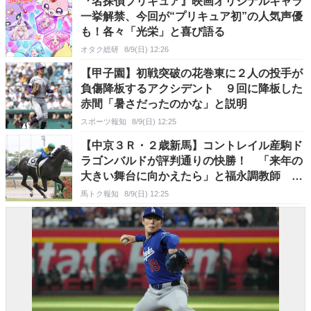
『名探偵プリキュア』映画オリジナルキャラ
一挙解禁、今回が“プリキュア初”の人気声優
も！各々「光栄」と喜び語る
オタク総研
8/9(日) 12:26
【甲子園】初戦突破の花巻東に２人の投手が
負傷降板するアクシデント ９回に降板した
赤間「暑さだったのかな」と説明
スポーツ報知
8/9(日) 12:25
【中京３Ｒ・２歳新馬】コントレイル産駒ド
ラゴンバルドが評判通りの快勝！ 「来年の
大きい舞台に向かえたら」と福永調教師 川
田将雅騎手の手綱で初陣
馬トク報知
8/9(日) 12:25