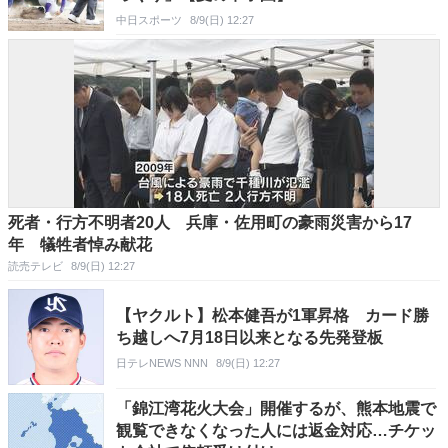
中日スポーツ
8/9(日) 12:27
死者・行方不明者20人 兵庫・佐用町の豪雨災害から17
年 犠牲者悼み献花
読売テレビ
8/9(日) 12:27
【ヤクルト】松本健吾が1軍昇格 カード勝
ち越しへ7月18日以来となる先発登板
日テレNEWS NNN
8/9(日) 12:27
「錦江湾花火大会」開催するが、熊本地震で
観覧できなくなった人には返金対応…チケッ