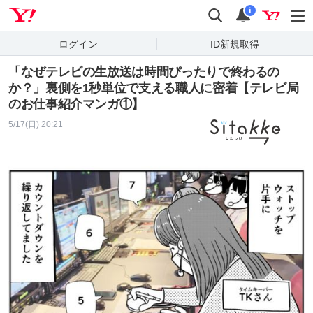
Yahoo! JAPAN
検索
通知
i
ログイン
ID新規取得
「なぜテレビの生放送は時間ぴったりで終わるの
か？」裏側を1秒単位で支える職人に密着【テレビ局
のお仕事紹介マンガ①】
5/17(日) 20:21