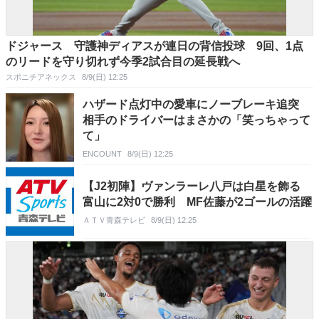
ドジャース 守護神ディアスが連日の背信投球 9回、1点
のリードを守り切れず今季2試合目の延長戦へ
スポニチアネックス
8/9(日) 12:25
ハザード点灯中の愛車にノーブレーキ追突
相手のドライバーはまさかの「笑っちゃって
て」
ENCOUNT
8/9(日) 12:25
【J2初陣】ヴァンラーレ八戸は白星を飾る
富山に2対0で勝利 MF佐藤が2ゴールの活躍
ＡＴＶ青森テレビ
8/9(日) 12:25