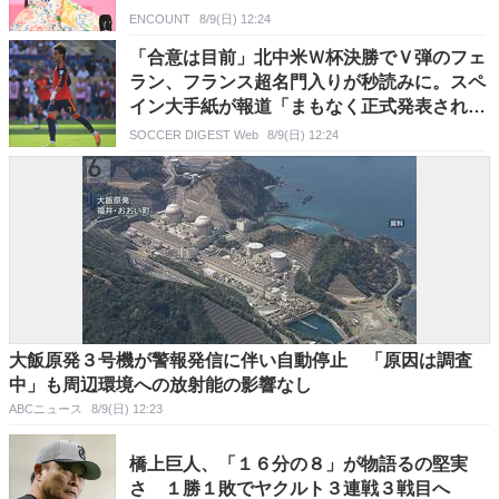
ENCOUNT
8/9(日) 12:24
「合意は目前」北中米Ｗ杯決勝でＶ弾のフェ
ラン、フランス超名門入りが秒読みに。スペ
イン大手紙が報道「まもなく正式発表され
る」
SOCCER DIGEST Web
8/9(日) 12:24
大飯原発３号機が警報発信に伴い自動停止 「原因は調査
中」も周辺環境への放射能の影響なし
ABCニュース
8/9(日) 12:23
橋上巨人、「１６分の８」が物語るの堅実
さ １勝１敗でヤクルト３連戦３戦目へ