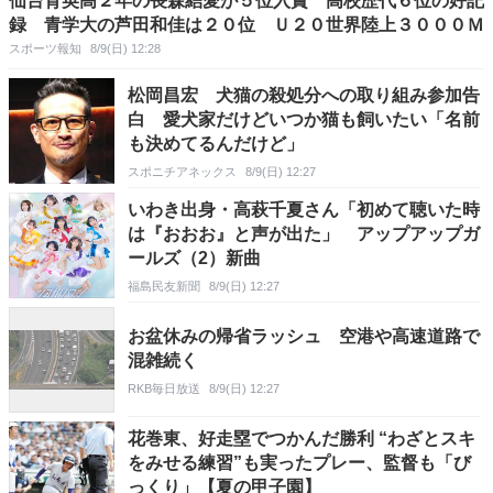
仙台育英高２年の長森結愛が５位入賞 高校歴代６位の好記
録 青学大の芦田和佳は２０位 Ｕ２０世界陸上３０００Ｍ
スポーツ報知
8/9(日) 12:28
松岡昌宏 犬猫の殺処分への取り組み参加告
白 愛犬家だけどいつか猫も飼いたい「名前
も決めてるんだけど」
スポニチアネックス
8/9(日) 12:27
いわき出身・高萩千夏さん「初めて聴いた時
は『おおお』と声が出た」 アップアップガ
ールズ（2）新曲
福島民友新聞
8/9(日) 12:27
お盆休みの帰省ラッシュ 空港や高速道路で
混雑続く
RKB毎日放送
8/9(日) 12:27
花巻東、好走塁でつかんだ勝利 “わざとスキ
をみせる練習”も実ったプレー、監督も「び
っくり」【夏の甲子園】