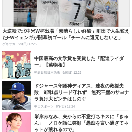
大逆転で北中米W杯出場「素晴らしい経験」町田で人生変え
たFWイェンギが開幕初ゴール「チームに還元しないと」
ゲキサカ
8/9(日) 12:25
中国最高の文学賞を受賞した「配達ライダ
ー」【萬物相】
朝鮮日報日本語版
8/9(日) 12:25
ドジャース守護神ディアス、連夜の救援失
敗 9回1点リード守れず 無死三塁のサヨナ
ラ負け大ピンチはしのぐ
中日スポーツ
8/9(日) 12:24
峯岸みなみ、夫からの不意打ちキスに「きゅ
ん」 ノロケ話に笑顔「愚痴を言い過ぎてネ
ットが荒れるので」