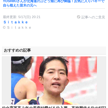
YOSHIKIさんが北海道のぶどう畑に再び降臨！お気に入りバギーで
自ら植えた苗木の元へ
最終更新:
5/17(日) 20:21
記事へのご意見
Ｓｉｔａｋｋｅ
© Ｓｉｔａｋｋｅ
おすすめの記事