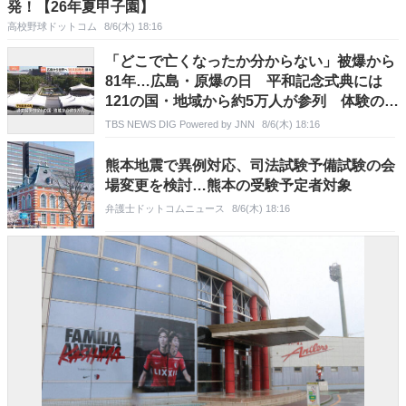
発！【26年夏甲子園】
高校野球ドットコム
8/6(木) 18:16
「どこで亡くなったか分からない」被爆から
81年…広島・原爆の日 平和記念式典には
121の国・地域から約5万人が参列 体験の継
承に課題
TBS NEWS DIG Powered by JNN
8/6(木) 18:16
熊本地震で異例対応、司法試験予備試験の会
場変更を検討…熊本の受験予定者対象
弁護士ドットコムニュース
8/6(木) 18:16