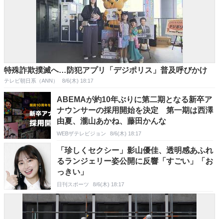
特殊詐欺撲滅へ…防犯アプリ「デジポリス」普及呼びかけ
テレビ朝日系（ANN）
8/6(木) 18:17
ABEMAが約10年ぶりに第二期となる新卒ア
ナウンサーの採用開始を決定 第一期は西澤
由夏、瀧山あかね、藤田かんな
WEBザテレビジョン
8/6(木) 18:17
「珍しくセクシー」影山優佳、透明感あふれ
るランジェリー姿公開に反響「すごい」「お
っきい」
日刊スポーツ
8/6(木) 18:17