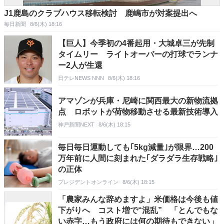
J1鹿島のクラブハウス移転検討 鹿嶋市が対案提出へ
毎日新聞
8/6(木) 18:16
【巨人】今季初の4番起用・大城卓三が先制
タイムリー ライトオーバーの打球でランナ
ー2人が生還
日テレNEWS NNN
8/6(木) 18:16
アマゾンが兵庫・尼崎に関西最大の新物流拠
点 ロボットが荷物移動させる最新技術導入
神戸新聞NEXT
8/6(木) 18:15
毎日毎日運動しても｢5kg減量｣が限界…200
万年前に人間に刻まれた｢ダラダラ生存戦略｣
の正体
プレジデントオンライン
8/6(木) 18:15
「農家みんな辞めますよ」米価格は今後も値
下がりへ コスト増で“混乱” 「とんでもな
い赤字…もう政府には何の期待もできない」