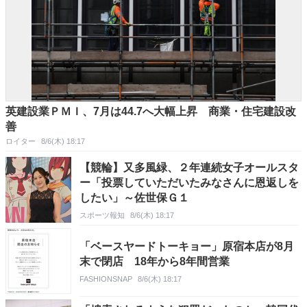
英建設業ＰＭＩ、7月は44.7へ大幅上昇 商業・住宅建設改
善
ロイター
8/6(木) 18:17
【競輪】又多風緑、２年連続女子オールスタ
ー「投票していただいたみなさんに恩返しを
したい」～佐世保Ｇ１
スポーツ報知
8/6(木) 18:17
「ベースヤードトーキョー」原宿本店が8月
末で閉店 18年から8年間営業
FASHIONSNAP
8/6(木) 18:17