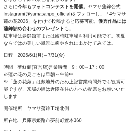
さらに
今年もフォトコンテストを開催。
ヤマサ蒲鉾公式
Instagram(@yamasanpo_official)をフォローし、「#ヤマサ
蓮の花2026」を付けて投稿すると応募可能。
優秀作品には
蒲鉾詰め合わせのプレゼント
も。
駐車場は夢鮮館前または臨時駐車場を利用可能です。初夏
ならではの美しい風景に癒やされに出かけてみては。
日程 2026/6/1(月)～7/31(金)
時間 夢鮮館(直営店)営業時間 9：00～17：00
※蓮の花の見ごろは早朝～午前中
※「蓮の花苑」は敷地外のため上記営業時間外でも観賞可
能ですが、来場の際は近隣在住の方への配慮をお願いいた
します
開催場所 ヤマサ蒲鉾工場北側
所在地 兵庫県姫路市夢前町置本360