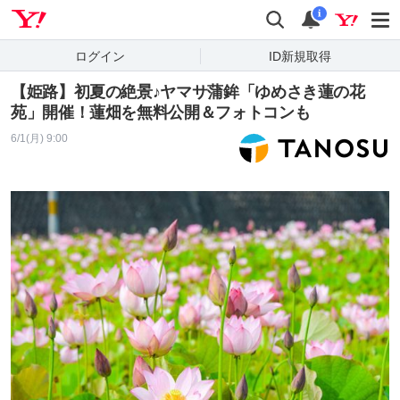
Yahoo! JAPAN
検索
通知
i
ログイン
ID新規取得
【姫路】初夏の絶景♪ヤマサ蒲鉾「ゆめさき蓮の花
苑」開催！蓮畑を無料公開＆フォトコンも
6/1(月) 9:00