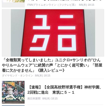
FNNプライムオンライン（フジテレビ系）
8/6(木) 18:15
「全種類買ってしまいました」ユニクロ×サンリオの“ひん
やりルームウェア”に絶賛の声「とにかく超可愛い」「部屋
着に欠かせません」《購入レビュー》
ダイヤモンド・オンライン
8/6(木) 18:15
【速報】【全国高校野球選手権】神村学園、
2回戦に進出 東筑に５－１
南日本新聞
8/6(木) 18:15