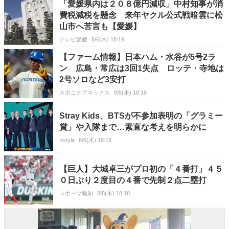
「愛媛県内は２０８億円減収」中村知事が消
費税減税を懸念 来年ヤクル公式戦暗雲に松
山市へ苦言も【愛媛】
テレビ愛媛
8/6(木) 18:19
【ファーム情報】日本ハム・水谷が5号2ラ
ン 広島・常広は3回1失点 ロッテ・寺地は
2号ソロなど3安打
スポニチアネックス
8/6(木) 18:18
Stray Kids、BTSが不参加表明の「グラミー
賞」や入隊まで…素直な考えを明らかに
Kstyle
8/6(木) 18:18
【巨人】大城卓三がプロ初の「４番打」４５
０日ぶり２度目の４番で先制２点二塁打
スポーツ報知
8/6(木) 18:18