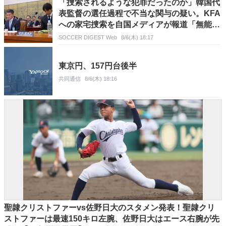
「捜索されるような犯罪だったのか」韓国代
表監督の選任過程で不当な関与の疑い。KFA
への家宅捜索を自国メディアが報道「無能な
組織というイメージを…」
SOCCER DIGEST Web
8/6(木) 18:17
東京円、157円台後半
共同通信
8/6(木) 18:16
聖隷クリストファーvs佐野日大のスタメン発表！聖隷クリ
ストファーは最速150キロ左腕、佐野日大はエース右腕が先