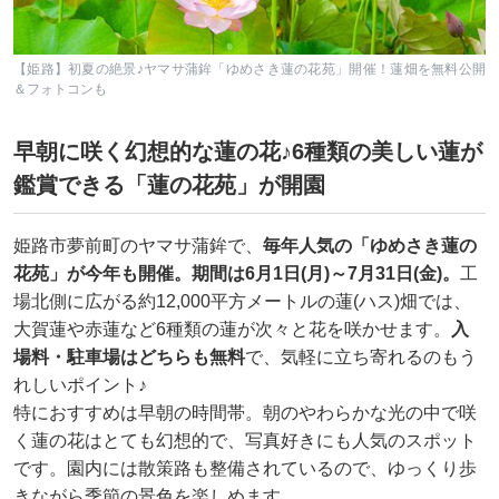
【姫路】初夏の絶景♪ヤマサ蒲鉾「ゆめさき蓮の花苑」開催！蓮畑を無料公開
＆フォトコンも
早朝に咲く幻想的な蓮の花♪6種類の美しい蓮が
鑑賞できる「蓮の花苑」が開園
姫路市夢前町のヤマサ蒲鉾で、
毎年人気の「ゆめさき蓮の
花苑」が今年も開催。期間は6月1日(月)～7月31日(金)。
工
場北側に広がる約12,000平方メートルの蓮(ハス)畑では、
大賀蓮や赤蓮など6種類の蓮が次々と花を咲かせます。
入
場料・駐車場はどちらも無料
で、気軽に立ち寄れるのもう
れしいポイント♪
特におすすめは早朝の時間帯。朝のやわらかな光の中で咲
く蓮の花はとても幻想的で、写真好きにも人気のスポット
です。園内には散策路も整備されているので、ゆっくり歩
きながら季節の景色を楽しめます。