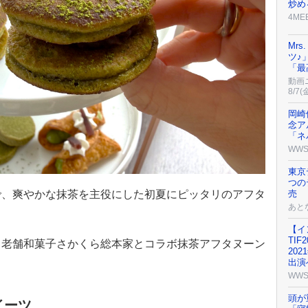
炒め
4ME
Mrs
ツ♪
「最
動画
8/7(
岡崎
念ア
「ネ
WW
東京
つの
で、爽やかな抹茶を主役にした初夏にピッタリのアフタ
売
あと
【イ
TI
、老舗和菓子さかくら総本家とコラボ抹茶アフタヌーン
20
出演
WW
頭が
イーツ