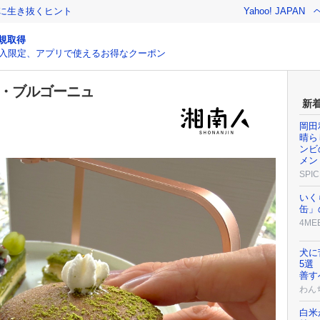
クに生き抜くヒント
Yahoo! JAPAN
規取得
入限定、アプリで使えるお得なクーポン
ロ・ブルゴーニュ
新
岡田
晴ら
ンビ
メン
SPIC
いく
缶」
4ME
犬に
5選
善す
わん
白米