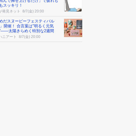
転んで脚を上げるだけ」で疲れも
もスッキリ！
が発見ネット
8/7(金) 20:00
めだスヌーピーフェスティバル
26」開催！ 合言葉は"明るく元気
"――太陽きらめく特別な2週間
ハニアート
8/7(金) 20:00