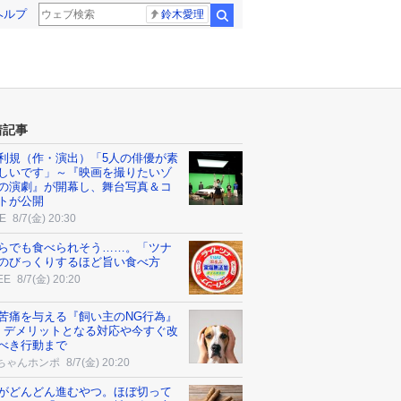
ヘルプ
鈴木愛理
検索
着記事
利規（作・演出）「5人の俳優が素
しいです」～『映画を撮りたいゾ
の演劇』が開幕し、舞台写真＆コ
トが公開
E
8/7(金) 20:30
らでも食べられそう……。「ツナ
のびっくりするほど旨い食べ方
EE
8/7(金) 20:20
苦痛を与える『飼い主のNG行為』
 デメリットとなる対応や今すぐ改
べき行動まで
ちゃんホンポ
8/7(金) 20:20
がどんどん進むやつ。ほぼ切って