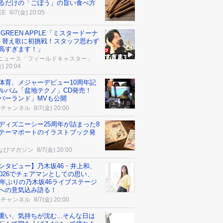
るだけの「ごぼう」の旨い食べ方
EE
8/7(金) 20:05
. GREEN APPLE「ミスタードーナ
」替え歌に初挑戦！スタッフ思わず
高すぎます！」
ニュース「フィールドキャスター」
金) 20:04
体育、メジャーデビュー10周年記
ルバム「盆地テクノ」CD発売！
バーランド」MVも公開
Sチャンネル
8/7(金) 20:00
ディズニーシー25周年が詰まった8
テーマポートのイラストブック発
なびマガジン
8/7(金) 20:00
ンタビュー】乃木坂46・井上和、
F2026でチェアマンとしての思い、
21年ぶりの乃木坂46ライブステージ
への意気込み語る！
Sチャンネル
8/7(金) 20:00
重い、気持ちが沈む...そんな日は