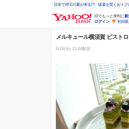
Y
日本で45℃の夏が来る!? 猛暑を賢くおト
a
IDでもっと便利に
新
h
ログイン
初回購
o
o
メルキュール横須賀 ビスト
!
J
5/19(火) 13:00配信
A
P
A
N