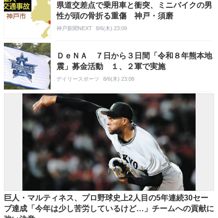
県道交差点で乗用車と衝突、ミニバイクの男
性が頭の骨折る重傷 神戸・須磨
神戸新聞NEXT
8/6(木) 23:09
ＤｅＮＡ ７日から３日間「令和８年熊本地
震」募金活動 １、２軍で実施
デイリースポーツ
8/6(木) 23:08
巨人・マルティネス、プロ野球史上2人目の5年連続30セー
ブ達成「今年は少し苦労しているけど…」チームへの貢献に