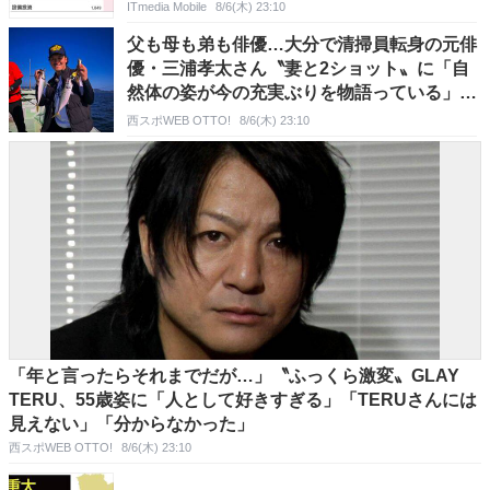
ITmedia Mobile
8/6(木) 23:10
父も母も弟も俳優…大分で清掃員転身の元俳
優・三浦孝太さん〝妻と2ショット〟に「自
然体の姿が今の充実ぶりを物語っている」の
声
西スポWEB OTTO!
8/6(木) 23:10
「年と言ったらそれまでだが…」〝ふっくら激変〟GLAY
TERU、55歳姿に「人として好きすぎる」「TERUさんには
見えない」「分からなかった」
西スポWEB OTTO!
8/6(木) 23:10