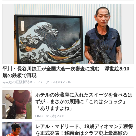
平川・長谷川鉄工が全国大会一次審査に挑む 浮世絵を10
層の鉄板で再現
みんなの経済新聞ネットワーク
8/6(木) 23:16
ホテルの冷蔵庫に入れたスイーツを食べるは
ずが…まさかの展開に「これはショック」
「ありますよね」
LIMO
8/6(木) 23:15
レアル・マドリード、19歳ディオマンデ獲得
を正式発表！移籍金はクラブ史上最高額の