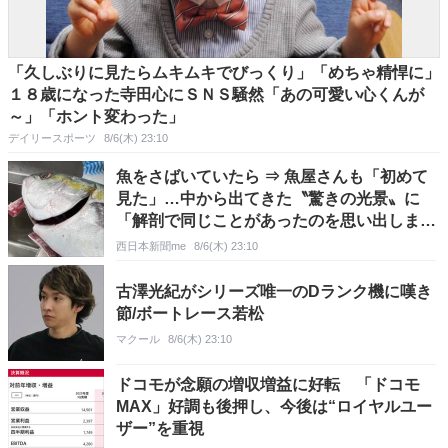
「久しぶりに見たらムキムキでびっくり」「めちゃ精悍に」
１８歳になった寺田心にＳＮＳ騒然「あの可愛い心くんが
～」「ホント変わった」
デイリースポーツ
8/6(木) 23:10
魚をさばいていたら ⇒ 魚屋さんも「初めて
見た」…中から出てきた〝驚きの光景〟に
「解剖で同じことがあったのを思い出しまし
た」
西日本新聞me
8/6(木) 23:10
古澤光紀がシリーズ唯一のDランク機に嘆き
節/ボートレース若松
マクール
8/6(木) 23:10
ドコモが念願の増収増益に好転 「ドコモ
MAX」好調も後押し、今後は“ロイヤルユー
ザー”を重視