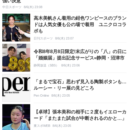
強い決意
中日スポーツ
8/6(木) 23:08
高木美帆さん着用の紺色ワンピースのブラン
ドは人気女優も公の場で着用 ユニクロコラ
ボも
日刊スポーツ
8/6(木) 23:07
令和8年8月8日限定!末広がりの「八」の日に
「婚姻届」提出記念サービス=静岡・沼津市
静岡放送（SBS）
8/6(木) 23:06
「まるで宝石」思わず見入る陶製ボタンも…
ルーシー・リー展の見どころ
Pen Online
8/6(木) 23:05
【卓球】張本美和の相手に２度もイエローカ
ード「またまた試合が中断されるのかと…」
東スポWEB
8/6(木) 23:05