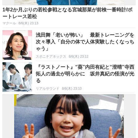
1年2か月ぶりの若松参戦となる宮城那菜が前検一番時計/ボ
ートレース若松
マクール
8/6(木) 23:13
浅田舞「老いが怖い」 最新トレーニングを
次々導入「自分の体で人体実験したくなっち
ゃう」
スポニチアネックス
8/6(木) 23:12
『ラストノート』“葵”内田有紀と“澄晴”寺西
拓人の過去が明らかに 坂井真紀の怪演が光
る
リアルサウンド
8/6(木) 23:10