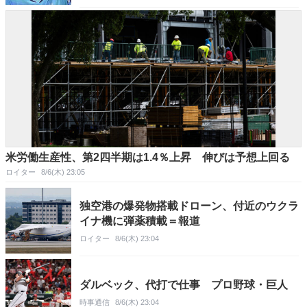
米労働生産性、第2四半期は1.4％上昇 伸びは予想上回る
ロイター
8/6(木) 23:05
独空港の爆発物搭載ドローン、付近のウクラ
イナ機に弾薬積載＝報道
ロイター
8/6(木) 23:04
ダルベック、代打で仕事 プロ野球・巨人
時事通信
8/6(木) 23:04