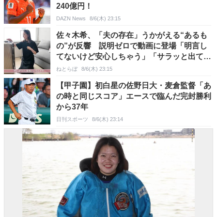
240億円！
DAZN News
8/6(木) 23:15
佐々木希、「夫の存在」うかがえる“あるも
の”が反響 説明ゼロで動画に登場「明言し
てないけど安心しちゃう」「サラッと出てく
る言葉が素敵」
ねとらぼ
8/6(木) 23:15
【甲子園】初白星の佐野日大・麦倉監督「あ
の時と同じスコア」エースで臨んだ完封勝利
から37年
日刊スポーツ
8/6(木) 23:14