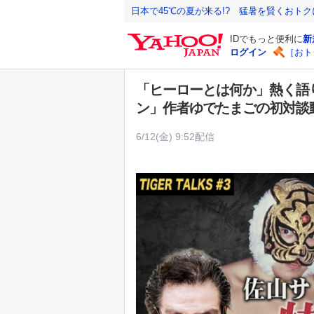
Y
日本で45℃の夏が来る!? 猛暑を賢くおト
a
IDでもっと便利に
新
h
ログイン
［おト
o
o
「ヒーローとは何か」熱く語
!
ン」作者ゆでたまごの初対
J
A
6/12(金) 9:52配信
P
A
N