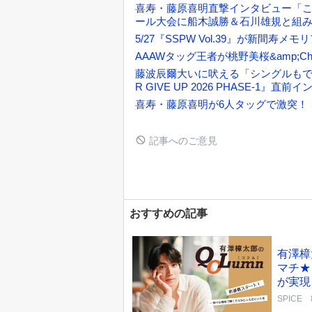
喜寿・藤原喜明直撃インタビュー「これが
ール大会に船木誠勝＆石川雄規と組み
5/27『SSPW Vol.39』が新間寿
AAAWタッグ王者が桃野美桜&amp;Chi
藤波辰爾大いに吠える「シングルもでき
R GIVE UP 2026 PHASE-1』直
喜寿・藤原喜明が6人タッグで激突！ 5/
記事へのご意見
おすすめの記事
有澤樟
マチ★
が実現
SPICE