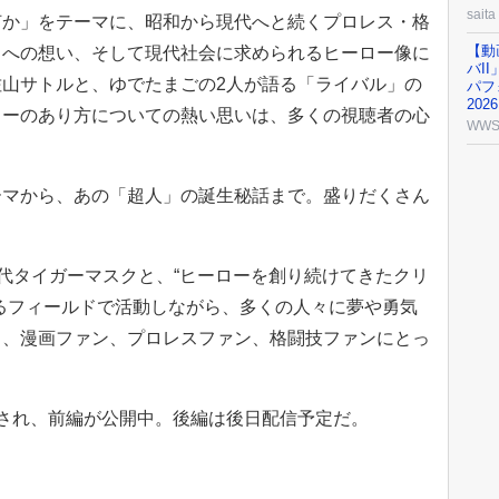
saita
何か」をテーマに、昭和から現代へと続くプロレス・格
【動
りへの想い、そして現代社会に求められるヒーロー像に
バI
山サトルと、ゆでたまごの2人が語る「ライバル」の
パフ
20
ローのあり方についての熱い思いは、多くの視聴者の心
WW
ーマから、あの「超人」の誕生秘話まで。盛りだくさん
初代タイガーマスクと、“ヒーローを創り続けてきたクリ
るフィールドで活動しながら、多くの人々に夢や勇気
る、漫画ファン、プロレスファン、格闘技ファンにとっ
され、前編が公開中。後編は後日配信予定だ。