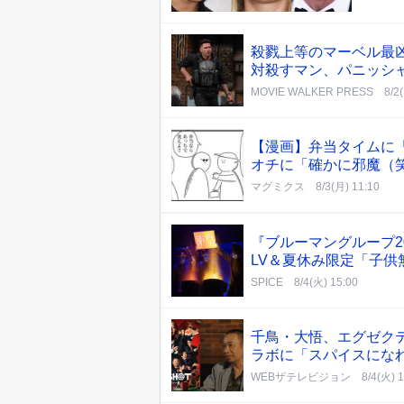
殺戮上等のマーベル最
対殺すマン、パニッシ
MOVIE WALKER PRESS
8/2
【漫画】弁当タイムに
オチに「確かに邪魔（
マグミクス
8/3(月) 11:10
『ブルーマングループ2
LV＆夏休み限定「子供
SPICE
8/4(火) 15:00
千鳥・大悟、エグゼク
ラボに「スパイスになれば
WEBザテレビジョン
8/4(火) 