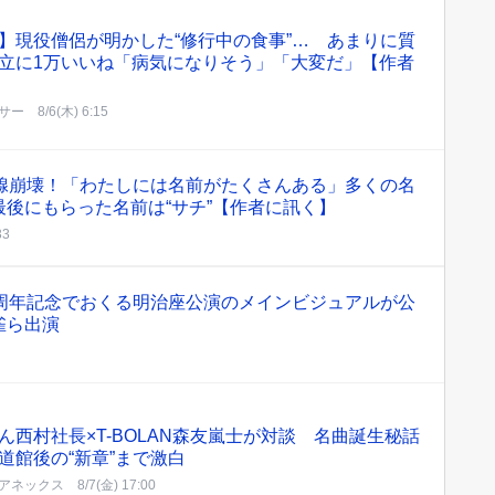
】現役僧侶が明かした“修行中の食事”… あまりに質
立に1万いいね「病気になりそう」「大変だ」【作者
サー
8/6(木) 6:15
涙腺崩壊！「わたしには名前がたくさんある」多くの名
後にもらった名前は“サチ”【作者に訊く】
33
0周年記念でおくる明治座公演のメインビジュアルが公
雀ら出演
ん西村社長×T-BOLAN森友嵐士が対談 名曲誕生秘話
道館後の“新章”まで激白
アネックス
8/7(金) 17:00