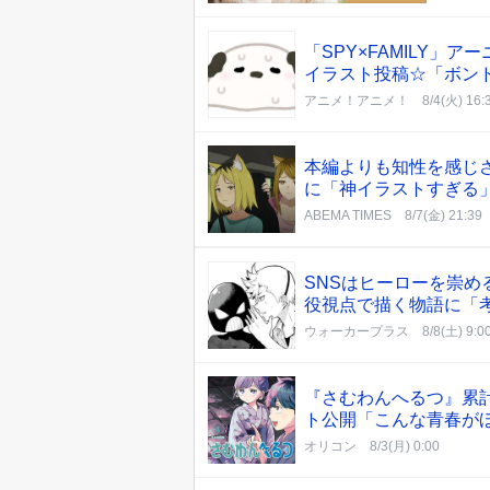
「SPY×FAMILY
イラスト投稿☆「ボン
アニメ！アニメ！
8/4(火) 16:
本編よりも知性を感じさ
に「神イラストすぎる
ABEMA TIMES
8/7(金) 21:39
SNSはヒーローを崇
役視点で描く物語に「
ウォーカープラス
8/8(土) 9:0
『さむわんへるつ』累
ト公開「こんな青春が
オリコン
8/3(月) 0:00