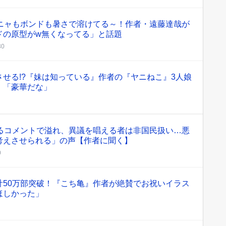
」アーニャもボンドも暑さで溶けてる～！作者・遠藤達哉が
ドの原型がw無くなってる」と話題
30
せる!?『妹は知っている』作者の『ヤニねこ』3人娘
」「豪華だな」
めるコメントで溢れ、異議を唱える者は非国民扱い…悪
考えさせられる」の声【作者に聞く】
0
計50万部突破！『こち亀』作者が絶賛でお祝いイラス
ほしかった」