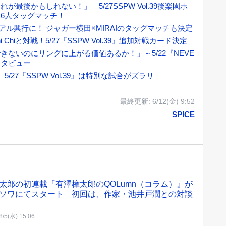
最後かもしれない！」 5/27SSPW Vol.39後楽園ホ
6人タッグマッチ！
メモリアル興行に！ ジャガー横田×MIRAIのタッグマッチも決定
 Chiと対戦！5/27『SSPW Vol.39』追加対戦カード決定
ないのにリングに上がる価値あるか！」～5/22『NEVE
前インタビュー
27『SSPW Vol.39』は特別な試合がズラリ
最終更新:
6/12(金) 9:52
SPICE
太郎の初連載『有澤樟太郎のQOLumn（コラム）』が
ソワにてスタート 初回は、作家・池井戸潤との対談
8/5(水) 15:06