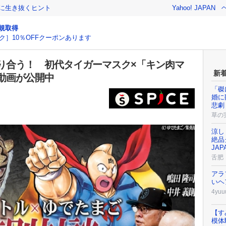
クに生き抜くヒント
Yahoo! JAPAN
規取得
ク］10％OFFクーポンあります
り合う！ 初代タイガーマスク×「キン肉マ
新
談動画が公開中
「磔
婚に
悲劇
草の
涼し
絶品
JAP
舌肥
アラ
いヘ
4yuu
【す
模体