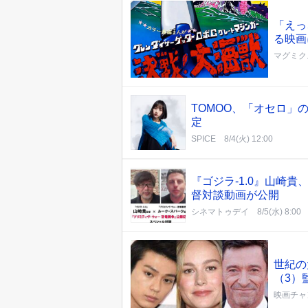
「えっ
る映画
マグミク
TOMOO、「オセロ」
定
SPICE
8/4(火) 12:00
『ゴジラ-1.0』山崎
督対談動画が公開
シネマトゥデイ
8/5(水) 8:00
世紀の
（3）
映画チャ