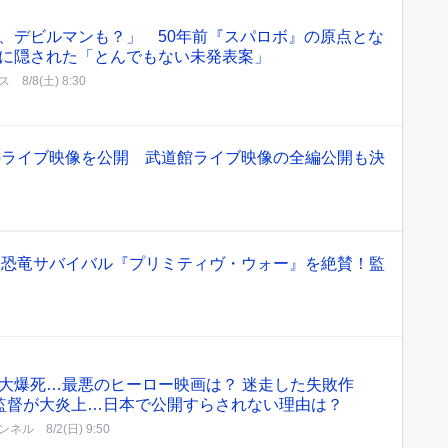
、デビルマンも？」 50年前『スパロボ』の原点とな
に隠された「とんでもない未発表案」
ス
8/8(土) 8:30
のライブ映像を公開 武道館ライブ映像の全編公開も決
貴、恐竜サバイバル『プリミティヴ・ウォー』を絶賛！監
大爆死…最悪のヒーロー映画は？ 迷走した失敗作
監督が大炎上…日本で公開すらされない理由は？
ンネル
8/2(日) 9:50