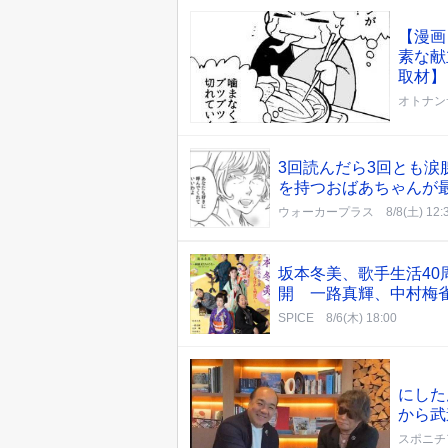
【漫画
素な献
取材】
オトナン
3回読んだら3回とも
を持つおばあちゃんが最
ウォーカープラス
8/8(土) 12:
坂本冬美、歌手生活4
開 一路真輝、中村梅
SPICE
8/6(木) 18:00
にした
から武
スポニチ