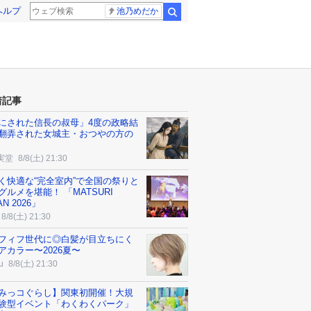
ヘルプ
池乃めだか
検索
着記事
にされた信長の叔母」4度の政略結
翻弄された女城主・おつやの方の
実堂
8/8(土) 21:30
く快適な“完全室内”で全国の祭りと
グルメを堪能！ 「MATSURI
AN 2026」
8/8(土) 21:30
フィフ世代に◎白髪が目立ちにく
アカラー〜2026夏〜
u
8/8(土) 21:30
みっコぐらし】関東初開催！大規
験型イベント「わくわくパーク」