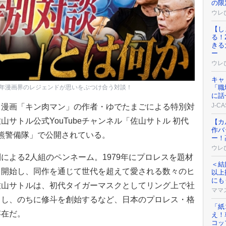
の限
ウレ
【し
る！
きる
ー
ウレ
キャ
「職
年漫画界のレジェンドが思いをぶつけ合う対談！
に話
J-C
と漫画「キン肉マン」の作者・ゆでたまごによる特別対
サトル公式YouTubeチャンネル「佐山サトル 初代
【カ
作バ
by 大熊警備隊」で公開されている。
ー！
ウレ
による2人組のペンネーム。1979年にプロレスを題材
＜結
を開始し、同作を通じて世代を超えて愛される数々のヒ
以上
にも
佐山サトルは、初代タイガーマスクとしてリング上で社
ママ
こし、のちに修斗を創始するなど、日本のプロレス・格
「紙
存在だ。
え！
コッ