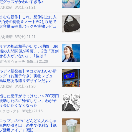
定グッズがかわいすぎる♪
ぴあ総研
8/8(土) 21:21
まむら新作】これ、想像以上に入
2泊分の荷物＆ノートPCも収納で
大容量＆軽量バッグを実物レビュ
ぴあ総研
8/8(土) 21:21
リアの相談相手がいない理由 3位
場の人間関係が希薄」、2位「真剣
せる人がいない」、1位は？
AST会社ウォッチ
8/8(土) 21:20
ルディ新発売】ネコがかわいい新
ッグ（お菓子付き）実物レビュ
高級感ある織りデザインだよ♪
ぴあ総研
8/8(土) 21:20
婚した息子がそっけない＞200万円
援助したのに帰省しない。わが子
う会いたくなくなった
スタセレクト
8/8(土) 21:15
コップ」の中にどんどん入れちゃ
車内や引き出しの中で便利な【紙
プ活用アイデア3選】