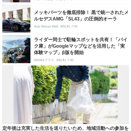
メッキパーツを徹底排除！ 黒で統一されたメ
ルセデスAMG「SL43」の圧倒的オーラ
Auto Messe Web
8/6(木) 7:40
ライダー同士で駐輪スポットを共有！「バイ
ク庫」がGoogleマップなどを活用した「実
体験マップ」β版を開始
Webikeプラス
8/6(木) 7:40
定年後は充実した生活を送りたいため、地域活動への参加を