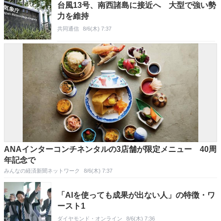
台風13号、南西諸島に接近へ 大型で強い勢
力を維持
共同通信
8/6(木) 7:37
ANAインターコンチネンタルの3店舗が限定メニュー 40周
年記念で
みんなの経済新聞ネットワーク
8/6(木) 7:37
「AIを使っても成果が出ない人」の特徴・ワ
ースト1
ダイヤモンド・オンライン
8/6(木) 7:36