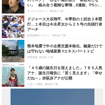
い」 絡み合う複雑な事情…6連敗、PSシー
ド権争い
サンケイスポーツ
8/6(木) 7:35
ドジャース大谷翔平、今季初の１試合２本塁
打…１本目は今永昇太から２５号の先頭打者
アーチ
読売新聞オンライン
8/6(木) 7:35
熊本地震で中小企業支援本格化、融資だけで
は守れない地域産業 #エキスパートトピ
中村智彦
8/6(木) 7:35
「４５歳の誕生日を迎えました」ＴＢＳ人気
アナ、誕生日報告に「若く見えます」「幸せ
だね～」赤荻歩アナが公開
スポーツ報知
8/6(木) 7:35