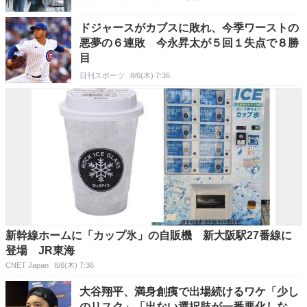
ドジャースがカブスに敗れ、今季ワーストの
悪夢の６連敗 今永昇太が５回１失点で８勝
目
日刊スポーツ
8/6(木) 7:36
新幹線ホームに「カップ氷」の自販機 新大阪駅27番線に
登場 JR東海
CNET Japan
8/6(木) 7:36
大谷翔平、満身創痍で出場続けるワケ「少し
のリスク」「出ない選択肢が一番悪化しな