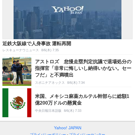
近鉄大阪線で人身事故 運転再開
レスキューナウニュース
8/6(木) 7:35
アストロズ 怠慢走塁判定抗議で退場処分の
指揮官「非常に悔しいし納得いかない。セー
フだ」と不満噴出
スポニチアネックス
8/6(木) 7:34
米国、メキシコ麻薬カルテル幹部らに総額1
億200万ドルの懸賞金
中央日報日本語版
8/6(木) 7:33
Yahoo! JAPAN
プライバシーポリシー
プライバシーセンター