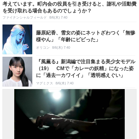
考えています。町内会の役員を引き受けると、謝礼や活動費
を受け取れる場合もあるのでしょうか？
ファイナンシャルフィールド
8/6(木) 7:40
藤原紀香、雪女の姿にネットざわつく「無惨
様やん」「年齢にビビった」
オリコン
8/6(木) 7:40
『風薫る』新潟編で注目集まる美少女モデル
（19） CMで「カレーの妖精」になった姿
に「過去一カワイイ」「透明感えぐい」
マグミクス
8/6(木) 7:40