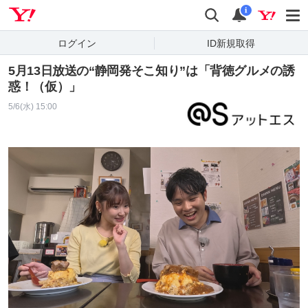
Yahoo! JAPAN
検索
通知
i
ログイン
ID新規取得
5月13日放送の“静岡発そこ知り”は「背徳グルメの誘
惑！（仮）」
5/6(水) 15:00