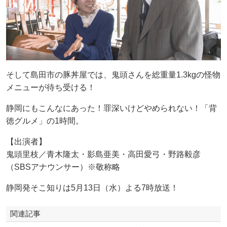
そして島田市の豚丼屋では、鬼頭さんを総重量1.3kgの怪物
メニューが待ち受ける！
静岡にもこんなにあった！罪深いけどやめられない！「背
徳グルメ」の1時間。
【出演者】
鬼頭里枝／青木隆太・影島亜美・高田愛弓・野路毅彦
（SBSアナウンサー）※敬称略
静岡発そこ知りは5月13日（水）よる7時放送！
関連記事