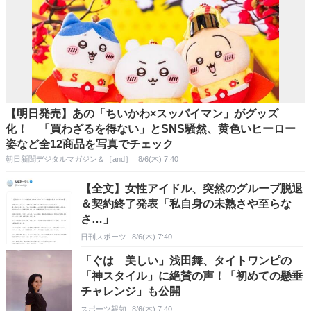
【明日発売】あの「ちいかわ×スッパイマン」がグッズ
化！ 「買わざるを得ない」とSNS騒然、黄色いヒーロー
姿など全12商品を写真でチェック
朝日新聞デジタルマガジン＆［and］
8/6(木) 7:40
【全文】女性アイドル、突然のグループ脱退
＆契約終了発表「私自身の未熟さや至らな
さ…」
日刊スポーツ
8/6(木) 7:40
「ぐは 美しい」浅田舞、タイトワンピの
「神スタイル」に絶賛の声！「初めての懸垂
チャレンジ」も公開
スポーツ報知
8/6(木) 7:40