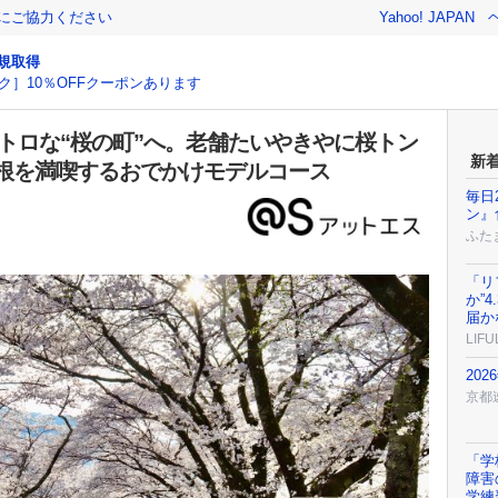
金にご協力ください
Yahoo! JAPAN
規取得
ク］10％OFFクーポンあります
トロな“桜の町”へ。老舗たいやきやに桜トン
新
根を満喫するおでかけモデルコース
毎日
ン』
ふた
「リ
か”
届か
LIFU
202
京都
「学
障害
学練