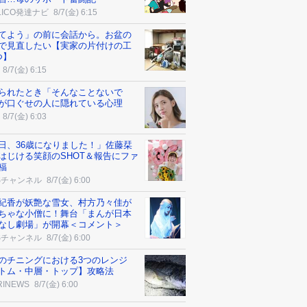
ALICO発達ナビ
8/7(金) 6:15
てよう」の前に会話から。お盆の
で見直したい【実家の片付けの工
つ】
8/7(金) 6:15
られたとき「そんなことないで
が口ぐせの人に隠れている心理
8/7(金) 6:03
日、36歳になりました！」佐藤栞
はじける笑顔のSHOT＆報告にファ
福
Sチャンネル
8/7(金) 6:00
紀香が妖艶な雪女、村方乃々佳が
ちゃな小僧に！舞台「まんが日本
なし劇場」が開幕＜コメント＞
Sチャンネル
8/7(金) 6:00
のチニングにおける3つのレンジ
トム・中層・トップ】攻略法
RINEWS
8/7(金) 6:00