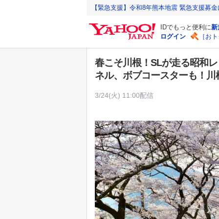
Y
【緊急支援】令和8年熊本地震 緊急支援募
a
IDでもっと便利に
新
h
ログイン
［おト
o
o
春こそ川根！SLが走る昭和レ
!
ネル、ボブコースターも！川
J
A
3/24(火) 11:00配信
P
A
N