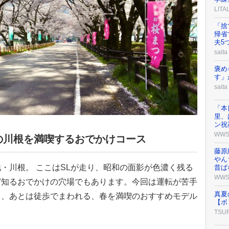
LIT
「捨
帰省
夫5
saita
褒め
す」
saita
「本
里、
ン祝
WW
の川根を満喫するおでかけコース
藤原
やん
・川根。 ここはSLが走り、昭和の面影が色濃く残る
昔ば
WW
ぞ知るおでかけの穴場でもあります。今回は運転が苦手
真夏
て、あとは徒歩でまわれる、春を満喫のおすすめモデル
【ボ
TSU