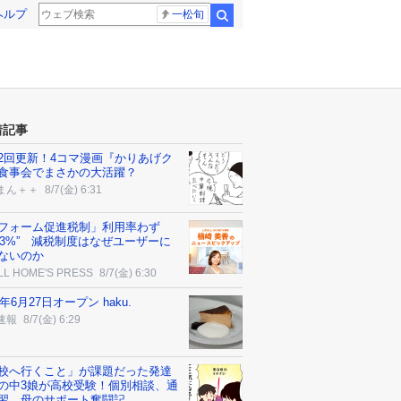
ヘルプ
一松旬
検索
着記事
2回更新！4コマ漫画『かりあげク
食事会でまさかの大活躍？
まん＋＋
8/7(金) 6:31
フォーム促進税制」利用率わず
4.3%” 減税制度はなぜユーザーに
ないのか
LL HOME'S PRESS
8/7(金) 6:30
6年6月27日オープン haku.
速報
8/7(金) 6:29
校へ行くこと」が課題だった発達
の中3娘が高校受験！個別相談、通
習…母のサポート奮闘記