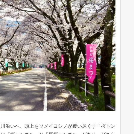
る川沿いへ。頭上をソメイヨシノが覆い尽くす「桜トン