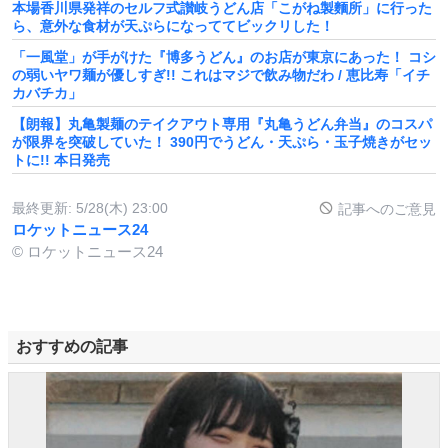
本場香川県発祥のセルフ式讃岐うどん店「こがね製麵所」に行った
ら、意外な食材が天ぷらになっててビックリした！
「一風堂」が手がけた『博多うどん』のお店が東京にあった！ コシ
の弱いヤワ麺が優しすぎ!! これはマジで飲み物だわ / 恵比寿「イチ
カバチカ」
【朗報】丸亀製麺のテイクアウト専用『丸亀うどん弁当』のコスパ
が限界を突破していた！ 390円でうどん・天ぷら・玉子焼きがセッ
トに!! 本日発売
最終更新:
5/28(木) 23:00
記事へのご意見
ロケットニュース24
© ロケットニュース24
おすすめの記事