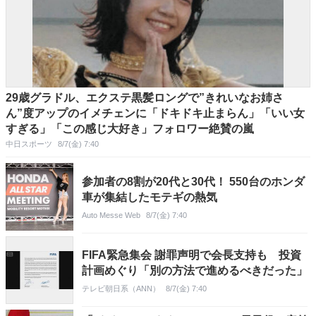
29歳グラドル、エクステ黒髪ロングで”きれいなお姉さ
ん”度アップのイメチェンに「ドキドキ止まらん」「いい女
すぎる」「この感じ大好き」フォロワー絶賛の嵐
中日スポーツ
8/7(金) 7:40
参加者の8割が20代と30代！ 550台のホンダ
車が集結したモテギの熱気
Auto Messe Web
8/7(金) 7:40
FIFA緊急集会 謝罪声明で会長支持も 投資
計画めぐり「別の方法で進めるべきだった」
テレビ朝日系（ANN）
8/7(金) 7:40