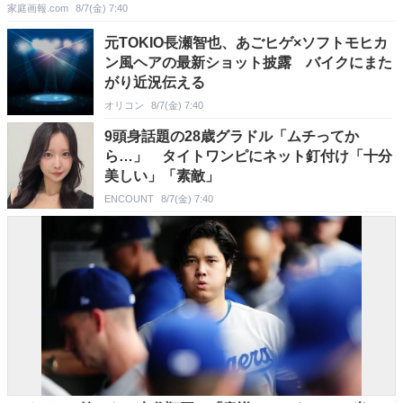
家庭画報.com
8/7(金) 7:40
元TOKIO長瀬智也、あごヒゲ×ソフトモヒカ
ン風ヘアの最新ショット披露 バイクにまた
がり近況伝える
オリコン
8/7(金) 7:40
9頭身話題の28歳グラドル「ムチってか
ら…」 タイトワンピにネット釘付け「十分
美しい」「素敵」
ENCOUNT
8/7(金) 7:40