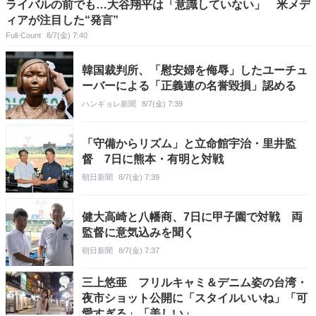
ライバルの前でも…大谷翔平は「意識していない」 米メデ
ィアが注目した“発言”
Full-Count
8/7(金) 7:40
韓国裁判所、「慰安婦を侮辱」したユーチュ
ーバーによる「正義連の名誉毀損」認める
ハンギョレ新聞
8/7(金) 7:39
「守備からリズム」と立命館宇治・里井監
督 7日に熊本・有明と対戦
朝日新聞
8/7(金) 7:39
健大高崎と八幡商、7日に甲子園で対戦 両
監督に意気込みを聞く
朝日新聞
8/7(金) 7:37
三上悠亜 フリルキャミ＆デニム姿の台湾・
夜市ショット公開に「スタイルいいね」「可
愛すぎる」「美しい」