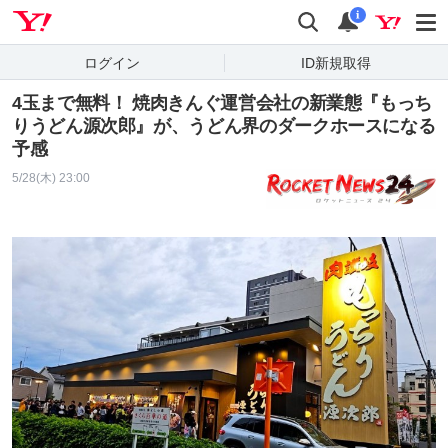
Yahoo! JAPAN
検索
通知
i
ログイン
ID新規取得
4玉まで無料！ 焼肉きんぐ運営会社の新業態『もっち
りうどん源次郎』が、うどん界のダークホースになる
予感
5/28(木) 23:00