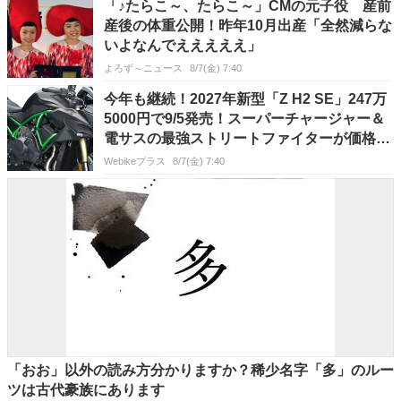
「♪たらこ～、たらこ～」CMの元子役 産前
産後の体重公開！昨年10月出産「全然減らな
いよなんでえええええ」
よろず～ニュース
8/7(金) 7:40
今年も継続！2027年新型「Z H2 SE」247万
5000円で9/5発売！スーパーチャージャー＆
電サスの最強ストリートファイターが価格そ
のままに
Webikeプラス
8/7(金) 7:40
「おお」以外の読み方分かりますか？稀少名字「多」のルー
ツは古代豪族にあります