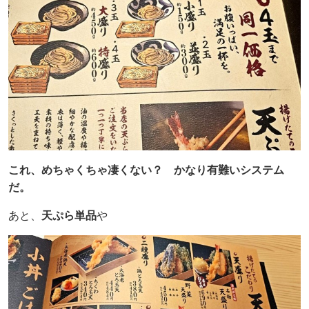
これ、めちゃくちゃ凄くない？ かなり有難いシステム
だ。
あと、
天ぷら単品
や