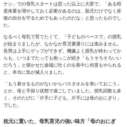
ナシ」での母乳スタートは思った以上に大変で、「ある程
度体重を増やしておく必要があるのは、胎児だけでなく産
後の自分を守るためでもあったのだな」と思ったものでし
た。
なるべく母乳で育てたくて、「子どものペースで」の授乳
が始まりましたが、なかなか育児書通りには進みません。
長男は上手にゲップができず、機嫌よく授乳が終わってか
らも、いつまでたっても抱っこが続き「もうそろそろいい
だろう」と寝かせた途端に吐くのを夜中に何度もやられる
と、本当に気が滅入りました。
「もう着せるものがないからバスタオルを巻いておこう」
とか、母と手探り状態で過ごしていました。授乳回数も多
く、そのたびに「片手に子ども、片手には母のおにぎり」
でした。
枕元に置いた、母乳育児の強い味方「母のおにぎ