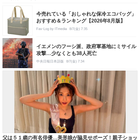
今売れている「おしゃれな保冷エコバッグ」
おすすめ＆ランキング【2026年8月版】
Fav-Log by ITmedia
8/7(金) 7:35
イエメンのフーシ派、政府軍基地にミサイル
攻撃…少なくとも38人死亡
中央日報日本語版
8/7(金) 7:34
父は５１歳の有名俳優…美形娘が脇見せポーズ！親子ショッ