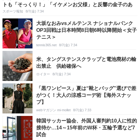
トも「そっくり！」「イケメンお父様」と反響の金子のあ
スポーツ報知
8/7(金) 7:34
大坂なおみvsメルテンス ナショナルバンク
OP3回戦は日本時間8日朝6時以降開始＜女子
テニス＞
tennis365.net
8/7(金) 7:34
米、タングステンスクラップと電池廃材の輸
出禁止 供給確保へ
ロイター
8/7(金) 7:34
「黒ワンピース」夏は“靴とバッグ”選びで差
がつく！大人の涼感コーデ術【海外スナッ
プ】
webマガジン mi-mollet
8/7(金) 7:33
韓国サッカー協会、外国人審判約10人に性的
接待か…14～15年前のW杯・五輪予選など7
試合