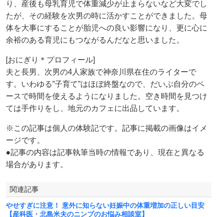
り、産後も母乳育児で体重減少が止まらないなど大変でし
たが、その経験を次男の時に活かすことができました。母
体を大事にすることが胎児への良い影響になり、更に心に
余裕のある育児にもつながるんだなと思いました。
[おにぎり＊プロフィール]
夫と長男、次男の4人家族で神奈川県在住のライターで
す。いわゆる”子育て”はほぼ終盤なので、だいぶ自分のペ
ースで時間を使えるようになりました。空き時間を見つけ
ては手作りをし、地元のカフェに出品しています。
※この記事は個人の体験記です。記事に掲載の画像はイメ
ージです。
●記事の内容は記事執筆当時の情報であり、現在と異なる
場合があります。
関連記事
やせすぎに注意！ 意外に知らない妊娠中の体重増加の正しい目安
【産科医・北島米夫のニンプのお悩み相談室】