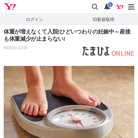
Yahoo! JAPAN
検索
通知
i
ログイン
ID新規取得
体重が増えなくて入院!ひどいつわりの妊娠中～産後
も体重減少が止まらない!
5/10(日) 12:05