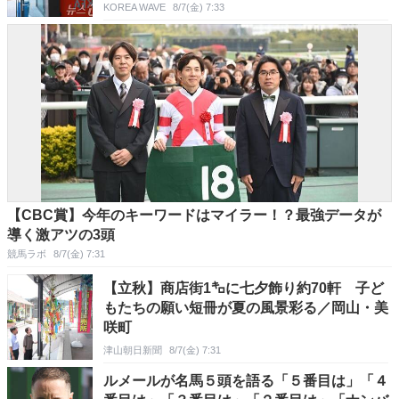
KOREA WAVE
8/7(金) 7:33
【CBC賞】今年のキーワードはマイラー！？最強データが
導く激アツの3頭
競馬ラボ
8/7(金) 7:31
【立秋】商店街1㌔に七夕飾り約70軒 子ど
もたちの願い短冊が夏の風景彩る／岡山・美
咲町
津山朝日新聞
8/7(金) 7:31
ルメールが名馬５頭を語る「５番目は」「４