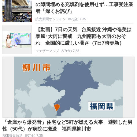
の隙間埋める充填剤を使用せず…工事受注業
者「深くお詫び」
読売新聞オンライン
8/7(金) 7:35
【動画】7日の天気 - 台風接近 沖縄や奄美は
暴風･大雨に警戒 九州南部も大雨のおそ
れ 全国的に厳しい暑さ（7日7時更新）
ウェザーマップ
8/7(金) 7:35
「倉庫から爆発音」住宅など5軒が燃える火事 避難した男
性（50代）が病院に搬送 福岡県柳川市
RKB毎日放送
8/7(金) 7:35