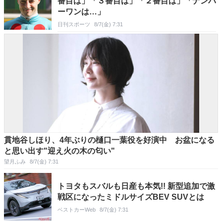
番目は」「３番目は」「２番目は」「ナンバ
ーワンは…」
日刊スポーツ
8/7(金) 7:31
貫地谷しほり、4年ぶりの樋口一葉役を好演中 お盆になる
と思い出す"迎え火の木の匂い"
望月ふみ
8/7(金) 7:31
トヨタもスバルも日産も本気!! 新型追加で激
戦区になったミドルサイズBEV SUVとは
ベストカーWeb
8/7(金) 7:31