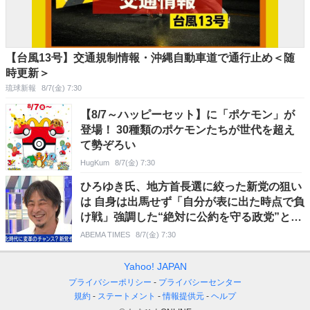
【台風13号】交通規制情報・沖縄自動車道で通行止め＜随
時更新＞
琉球新報
8/7(金) 7:30
【8/7～ハッピーセット】に「ポケモン」が
登場！ 30種類のポケモンたちが世代を超え
て勢ぞろい
HugKum
8/7(金) 7:30
ひろゆき氏、地方首長選に絞った新党の狙い
は 自身は出馬せず「自分が表に出た時点で負
け戦」強調した“絶対に公約を守る政党”と斬
新システムの内容
ABEMA TIMES
8/7(金) 7:30
Yahoo! JAPAN
プライバシーポリシー
プライバシーセンター
規約
ステートメント
情報提供元
ヘルプ