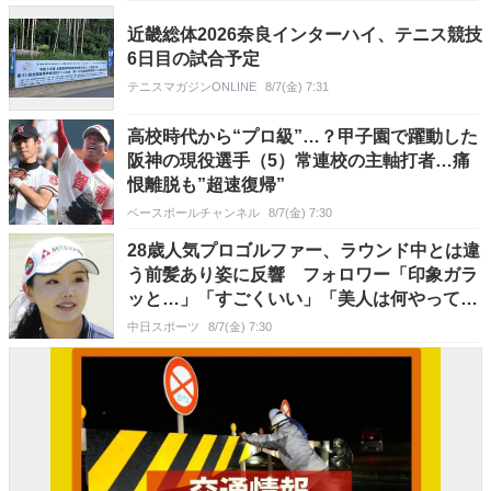
近畿総体2026奈良インターハイ、テニス競技
6日目の試合予定
テニスマガジンONLINE
8/7(金) 7:31
高校時代から“プロ級”…？甲子園で躍動した
阪神の現役選手（5）常連校の主軸打者…痛
恨離脱も”超速復帰”
ベースボールチャンネル
8/7(金) 7:30
28歳人気プロゴルファー、ラウンド中とは違
う前髪あり姿に反響 フォロワー「印象ガラ
ッと…」「すごくいい」「美人は何やっても
美しい」
中日スポーツ
8/7(金) 7:30