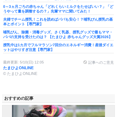
0～3ヵ月ごろの赤ちゃん「どれくらいミルクをたせばいい？」「ど
うやって量を調整するの？」先輩ママに聞いてみた！
夫婦でチーム授乳！これを読めばパパも安心！？哺乳びん授乳の基
本とポイント【専門家】
哺乳びん、除菌・消毒グッズ、さく乳器、授乳グッズで最もママ・
パパの支持を受けたのは？ 【たまひよ 赤ちゃんグッズ大賞2026】
授乳中は1カ月でフルマラソン7回分のエネルギー消費！産後ダイエ
ットはやりすぎ注意【専門家】
最終更新:
5/10(日) 12:05
記事へのご意見
たまひよONLINE
© たまひよONLINE
おすすめの記事