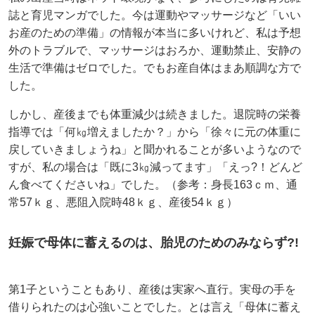
誌と育児マンガでした。今は運動やマッサージなど「いい
お産のための準備」の情報が本当に多いけれど、私は予想
外のトラブルで、マッサージはおろか、運動禁止、安静の
生活で準備はゼロでした。でもお産自体はまあ順調な方で
した。
しかし、産後までも体重減少は続きました。退院時の栄養
指導では「何㎏増えましたか？」から「徐々に元の体重に
戻していきましょうね」と聞かれることが多いようなので
すが、私の場合は「既に3㎏減ってます」「えっ?！どんど
ん食べてくださいね」でした。（参考：身長163ｃｍ、通
常57ｋｇ、悪阻入院時48ｋｇ、産後54ｋｇ）
妊娠で母体に蓄えるのは、胎児のためのみならず?!
第1子ということもあり、産後は実家へ直行。実母の手を
借りられたのは心強いことでした。とは言え「母体に蓄え