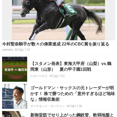
今村聖奈騎手が数々の偉業達成 22年のCBC賞を振り返る
netkeiba
8/7(金) 7:37
【スタメン発表】東海大甲府（山梨）vs.鶴
岡東（山形） 夏の甲子園1回戦
スポーツナビ
8/7(金) 7:37
ゴールドマン・サックスの元トレーダーが明
かす！ 株で勝つための「意外すぎるほど地味
な」情報収集術
ダイヤモンド・オンライン
8/7(金) 7:36
新御堂筋でせり上がった鋼鉄管、軟弱地盤と