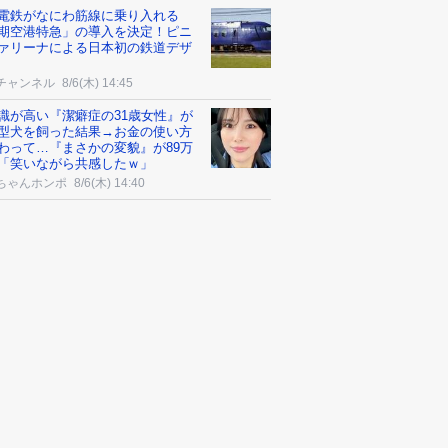
電鉄がなにわ筋線に乗り入れる
期空港特急」の導入を決定！ピニ
ァリーナによる日本初の鉄道デザ
チャンネル
8/6(木) 14:45
識が高い『潔癖症の31歳女性』が
型犬を飼った結果→お金の使い方
わって…『まさかの変貌』が89万
「笑いながら共感したｗ」
ちゃんホンポ
8/6(木) 14:40