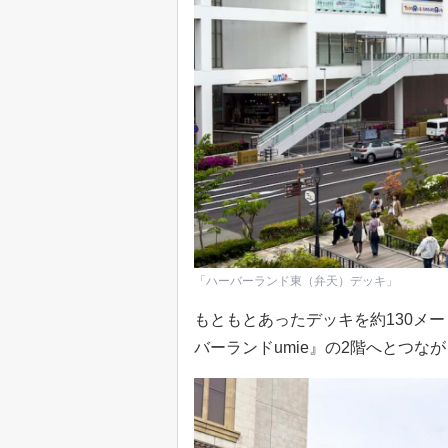
「ハーバーランド東（弁天）デッキ」
もともとあったデッキを約130メ
バーランドumie』の2階へとつな