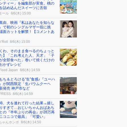
ンティー」を編集部が実食。桃の
を詰め込んだスイーツに舌鼓
モール
8/6(木) 15:00
真由、映画『私はあなたを知らな
』で初のシングルマザー役に挑
場面カットを解禁！【コメントあ
’Roll
8/6(木) 15:00
くわ、そのまま食べるのちょっと
た】「これ考えた人、天才」「子
が全部食べた」巻いて焼くだけの
おかずレシピ
Feed Japan
8/6(木) 14:59
もち＆とろける“生”食感♪『ユーハ
』が関西限定「生バウムクーヘ
新発売 神戸市など
 PRESS
8/6(木) 14:59
時、犬を連れて行った結果→嬉し
りすぎて…おじいちゃんおばあち
との『半年ぶりの再会』が28万再
ニコニコで最高」「可愛い」
ちゃんホンポ
8/6(木) 14:50