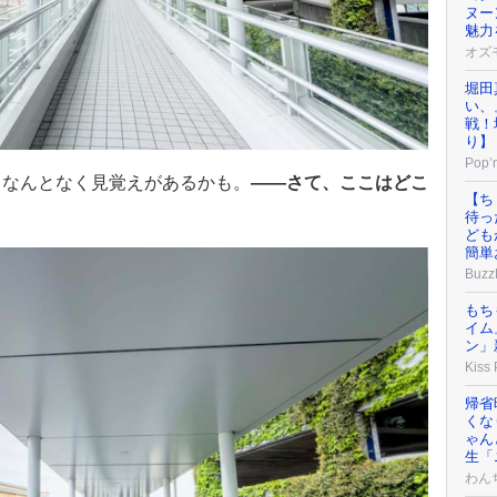
ヌー
魅力
オズ
堀田
い、
戦！
り】
Pop’n
、なんとなく見覚えがあるかも。
——さて、ここはどこ
【ち
待っ
ども
簡単
Buzz
もち
イム
ン」
Kiss
帰省
くな
ゃん
生「
わん