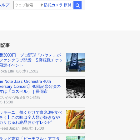
ヘルプ
防犯カメラ 原付
検索
着記事
費3000円 プロ野球「ハヤテ」が
ファンクラブ開設 S席観戦チケッ
限定イベント
oka Life
8/6(木) 15:02
e Note Jazz Orchestra 40th
iversary Concert】40回記念公演の
マは「ゴスペル」｜長岡市
にいがたWEBタウン情報
木) 15:00
ッキーニ、焼くだけで白米3杯食べ
そう】この味は全人類が好きなや
カリじゅわ絶品おかずレシピ
Feed Japan
8/6(木) 15:00
ラッド東京「ピーチフル・アフタ