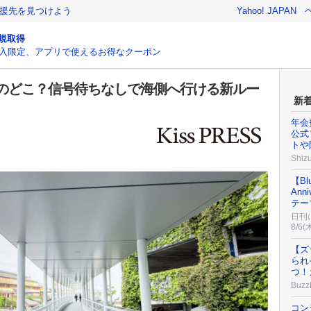
援先を見つけよう
Yahoo! JAPAN
規取得
入限定、アプリで使えるお得なクーポン
のどこ？信号待ちなしで海側へ行ける新ルー
新
年会
公式
トや
Shizu
【Blu
Ann
テー
日刊
8/6(
【ズ
られ
つ！
Buzz
コン