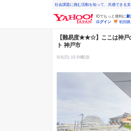
Y
社会課題に挑む活動を知って、共感できる支
a
IDでもっと便利に
新
h
ログイン
初回購
o
o
【難易度★★☆】ここは神戸
!
ト 神戸市
J
A
5/3(日) 15:59配信
P
A
N