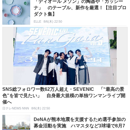
「ディオール メゾン」の陶器や「カッシー
ナ」 のテーブル、新作を厳選！【注目プロ
ダクト集】
ELLE
8/6(木) 22:50
SNS総フォロワー数62万人超え・SEVENIC 「“最高の景
色”を皆で見たい」 自身最大規模の単独ワンマンライブ開
催へ
日テレNEWS NNN
8/6(木) 22:50
DeNAが熊本地震を支援するため選手参加の
募金活動を実施 ハマスタなど3球場で8月7