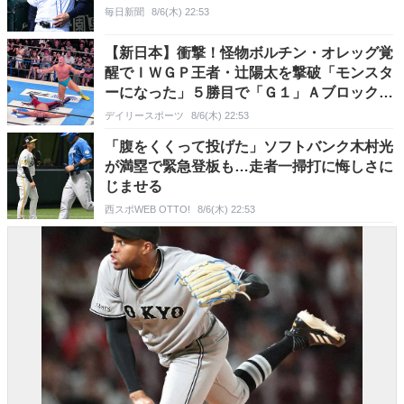
毎日新聞
8/6(木) 22:53
【新日本】衝撃！怪物ボルチン・オレッグ覚
醒でＩＷＧＰ王者・辻陽太を撃破「モンスタ
ーになった」５勝目で「Ｇ１」Ａブロック首
位タイ
デイリースポーツ
8/6(木) 22:53
「腹をくくって投げた」ソフトバンク木村光
が満塁で緊急登板も…走者一掃打に悔しさに
じませる
西スポWEB OTTO!
8/6(木) 22:53