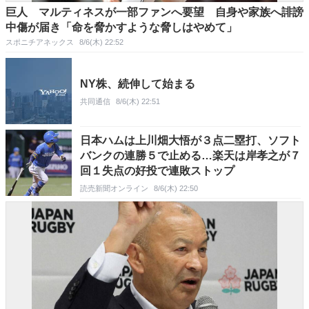
巨人 マルティネスが一部ファンへ要望 自身や家族へ誹謗
中傷が届き「命を脅かすような脅しはやめて」
スポニチアネックス
8/6(木) 22:52
NY株、続伸して始まる
共同通信
8/6(木) 22:51
日本ハムは上川畑大悟が３点二塁打、ソフト
バンクの連勝５で止める…楽天は岸孝之が７
回１失点の好投で連敗ストップ
読売新聞オンライン
8/6(木) 22:50