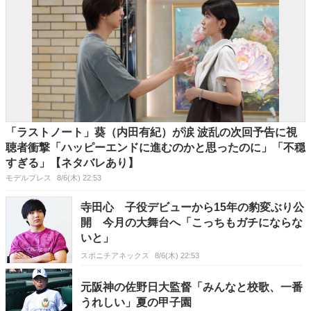
「ラストノート」葵（内田有紀）が涙 波乱の次回予告に視
聴者衝撃「ハッピーエンドに進むのかと思ったのに」「不穏
すぎる」【ネタバレあり】
モデルプレス
8/6(木) 22:53
寺田心 子役デビューから15年の豹変ぶり公
開 今月の大舞台へ「こっちもガチにならな
いと」
スポニチアネックス
8/6(木) 22:53
元阪神の佐野日大監督「みんなと校歌、一番
うれしい」夏の甲子園