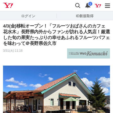
Yahoo! JAPAN
検索
通知
i
ログイン
ID新規取得
4/3(金)移転オープン！「フルーツおばさんのカフェ
花水木」長野県内外からファンが訪れる人気店！厳選
した旬の果実たっぷりの幸せあふれるフルーツパフェ
を味わって＠長野県佐久市
3/31(火) 11:16