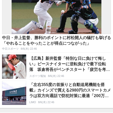
中日・井上監督、勝利のポイントに村松開人の犠打も挙げる
「やれることをやったことが得点につながった」
中日スポーツ
8/6(木) 22:46
【広島】新井監督「特別な日に負けて悔し
い」ピースナイターに逆転負けで最下位転
落 坂倉将吾がベンチスタート「疲労を考
慮」／一問一答
スポーツ報知
8/6(木) 22:46
「左右355度の首振りと自動追尾機能を搭
載」カインズで買える2980円のスマートカメ
ラは双方向通話で防犯対策に最適「200万画
素の高画質」
LIMO
8/6(木) 22:46