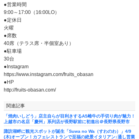
●営業時間
9:00～17:00（16:00LO）
●定休日
火曜
●席数
40席（テラス席・半個室あり）
●駐車場
30台
●Instagram
https://www.instagram.com/fruits_obasan
●HP
http://fruits-obasan.com/
関連記事
「焼肉いしどう」店主自らが目利きするA5雌牛の手切り肉が魅力！
上越市の名店「慶州」系列店が長野駅前に初進出＠長野県長野市
諏訪湖畔に観光スポットが誕生「Suwa no Wa（すわのわ）」4/9
(木)オープン！カフェレストランで至福の絶景イタリアン♪通し営業