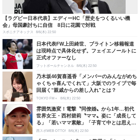
【ラグビー日本代表】エディーHC「歴史をつくるいい機
会」母国豪討ちに自信 8日に花園で対戦
スポニチアネックス
8/6(木) 22:50
日本代表FW上田綺世、ブライトン移籍報道
は現時点で具体化せず。フェイエノールトに
正式オファーなし
フットボールチャンネル
8/6(木) 22:50
乃木坂46賀喜遥香「メンバーのみんながめち
ゃくちゃ喜んでくれて」大阪でのライブで毎
回届く“親戚からの差し入れ”とは？
TOKYO FM＋
8/6(木) 22:50
雰囲気激変！電撃〝同僚婚〟から1年…初代
世界女王・西村碧莉〝ママ〟姿に「成長して
る」「若いママ素敵」「子育て中とは思え
ん…」の声
西スポWEB OTTO!
8/6(木) 22:50