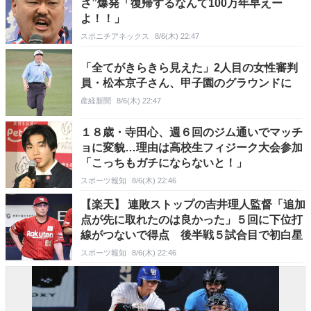
さ”爆発「復帰するなんて100万年早えー
よ！！」
スポニチアネックス
8/6(木) 22:47
「全てがきらきら見えた」2人目の女性審判
員・松本京子さん、甲子園のグラウンドに
産経新聞
8/6(木) 22:47
１８歳・寺田心、週６回のジム通いでマッチ
ョに変貌…理由は高校生フィジーク大会参加
「こっちもガチにならないと！」
スポーツ報知
8/6(木) 22:46
【楽天】 連敗ストップの吉井理人監督「追加
点が先に取れたのは良かった」５回に下位打
線がつないで得点 後半戦５試合目で初白星
スポーツ報知
8/6(木) 22:46