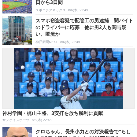
日から3日間
スポニチアネックス
8/6(木) 22:49
スマホ窃盗容疑で配管工の男逮捕 闇バイト
のドライバーに応募 他に男2人も関与疑
い、匿流か
神戸新聞NEXT
8/6(木) 22:49
神村学園・梶山主将、3安打を放ち勝利に貢献
サンケイスポーツ
8/6(木) 22:48
クロちゃん、長州小力との対決報告で“らし