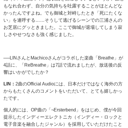
もなれ合わず、自分の気持ちを吐露することがほとんどな
かったんですよね。でも御城と対峙したとき「死にたくな
い」を連呼する……そうして逃げるシーンでの三浦さんの
お芝居にグッときました。ここで御城が退場してしまう寂
しさやせつなさも強く感じました。
──LINさんとMachicoさんがコラボした楽曲「Breathe」が
4話に、「ReBreathe」は7話で流れましたが、放送後の反
響はいかがでしたか？
LIN：
2曲のOfficial Audioには、日本だけではなく海外の方
からもたくさんのコメントをいただいて、とても嬉しかっ
たです。
個人的には、OP曲の「¬Ersterbend」をはじめ、僕が今回
提示したインディーエレクトニカ（インディー・ロックと
電子音楽を融合したジャンル）を採用していただけたこと