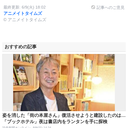
最終更新:
6/9(火) 18:02
記事へのご意見
アニメイトタイムズ
© アニメイトタイムズ
おすすめの記事
姿を消した「街の本屋さん」復活させようと建設したのは…
「ブックホテル」夜は書店内をランタンを手に探検
読売新聞オンライン
8/9(日) 14:24