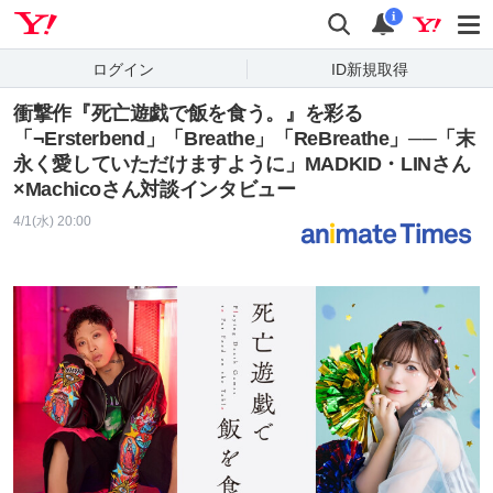
Yahoo! JAPAN
検索
通知
i
ログイン
ID新規取得
衝撃作『死亡遊戯で飯を食う。』を彩る
「¬Ersterbend」「Breathe」「ReBreathe」──「末
永く愛していただけますように」MADKID・LINさん
×Machicoさん対談インタビュー
4/1(水) 20:00