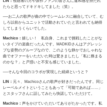
LIN：
視聴者の方や原作ファンの皆さんに違和感を持たれ
たらと思ってドキドキしてました（笑）。
──お二人の歌声が曲の中でシームレスに融合していて、む
しろ以前からユニットで活動されていたと言われても納得
してしまうくらいでした。
Machico：
嬉しい！ 私自身、これまで挑戦したことがな
いタイプの楽曲だったんです。MADKIDさんはアグレッシ
ブな姿勢のグループなので、このような静かでおしゃれな
曲でオファーをいただいた時は驚きましたし「私に務まる
のかな？」と戸惑いと不安も感じていました。
──そんな今回のコラボが実現した経緯というと？
LIN：
元々、Machicoさんの歌声が好きだったんです。同じ
レーベルメイトということもあって「可能であれば……」
とスタッフさんに話してみたら快諾していただけて。
Machico：
声をかけていただいてありがたかったです。私