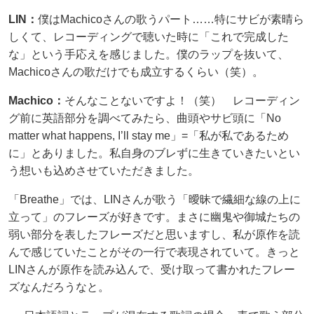
LIN：
僕はMachicoさんの歌うパート……特にサビが素晴ら
しくて、レコーディングで聴いた時に「これで完成した
な」という手応えを感じました。僕のラップを抜いて、
Machicoさんの歌だけでも成立するくらい（笑）。
Machico：
そんなことないですよ！（笑） レコーディン
グ前に英語部分を調べてみたら、曲頭やサビ頭に「No
matter what happens, I’ll stay me」=「私が私であるため
に」とありました。私自身のブレずに生きていきたいとい
う想いも込めさせていただきました。
「Breathe」では、LINさんが歌う「曖昧で繊細な線の上に
立って」のフレーズが好きです。まさに幽鬼や御城たちの
弱い部分を表したフレーズだと思いますし、私が原作を読
んで感じていたことがその一行で表現されていて。きっと
LINさんが原作を読み込んで、受け取って書かれたフレー
ズなんだろうなと。