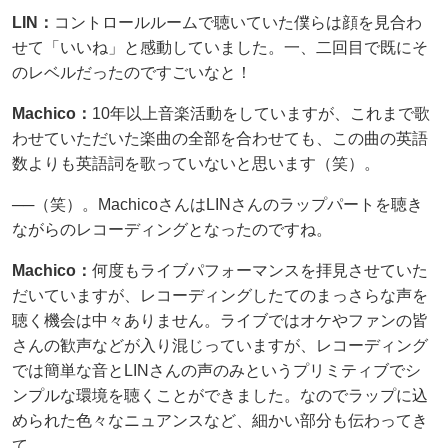
LIN：
コントロールルームで聴いていた僕らは顔を見合わ
せて「いいね」と感動していました。一、二回目で既にそ
のレベルだったのですごいなと！
Machico：
10年以上音楽活動をしていますが、これまで歌
わせていただいた楽曲の全部を合わせても、この曲の英語
数よりも英語詞を歌っていないと思います（笑）。
──（笑）。MachicoさんはLINさんのラップパートを聴き
ながらのレコーディングとなったのですね。
Machico：
何度もライブパフォーマンスを拝見させていた
だいていますが、レコーディングしたてのまっさらな声を
聴く機会は中々ありません。ライブではオケやファンの皆
さんの歓声などが入り混じっていますが、レコーディング
では簡単な音とLINさんの声のみというプリミティブでシ
ンプルな環境を聴くことができました。なのでラップに込
められた色々なニュアンスなど、細かい部分も伝わってき
て。