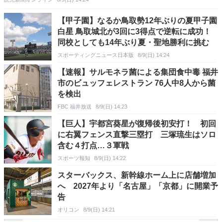
【甲子園】なるか鳥取勢12年ぶりの夏甲子園
白星 鳥取城北が3回に3得点で逆転に成功！
同校としても14年ぶり夏・聖地勝利に挑む
スポーティングニュース日本版
8/9(日) 14:24
【速報】サルモネラ菌による集団食中毒 福井
市のビュッフェレストラン 76人中8人から菌
を検出
FBC 福井放送
8/9(日) 14:23
【巨人】宇都宮葵星が復帰後初安打！ 初回
に右翼フェンス直撃三塁打 三塚琉生はソロ
含む４打点…３軍戦
スポーツ報知
8/9(日) 14:22
スターバックス、新幹線ホーム上に店舗増加
へ 2027年より「名古屋」「京都」に開業予
告
オリコン
8/9(日) 14:21