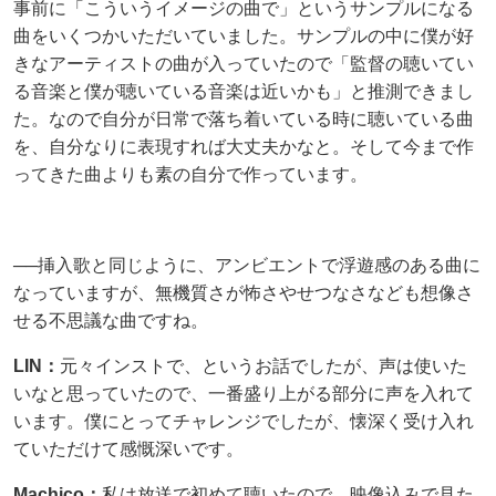
事前に「こういうイメージの曲で」というサンプルになる
曲をいくつかいただいていました。サンプルの中に僕が好
きなアーティストの曲が入っていたので「監督の聴いてい
る音楽と僕が聴いている音楽は近いかも」と推測できまし
た。なので自分が日常で落ち着いている時に聴いている曲
を、自分なりに表現すれば大丈夫かなと。そして今まで作
ってきた曲よりも素の自分で作っています。
──挿入歌と同じように、アンビエントで浮遊感のある曲に
なっていますが、無機質さが怖さやせつなさなども想像さ
せる不思議な曲ですね。
LIN：
元々インストで、というお話でしたが、声は使いた
いなと思っていたので、一番盛り上がる部分に声を入れて
います。僕にとってチャレンジでしたが、懐深く受け入れ
ていただけて感慨深いです。
Machico：
私は放送で初めて聴いたので、映像込みで見た