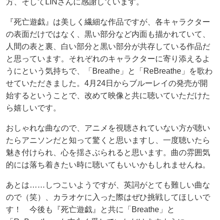
方、そしてLINさんに感謝しています。
『死亡遊戯』は美しく繊細な作品ですが、各キャラクター
の表面だけではなく、黒い部分など内面も描かれていて、
人間の表と裏、白い部分と黒い部分が共存している作品だ
と思っています。それぞれのキャラクターに寄り添えるよ
うにという気持ちで、「Breathe」と「ReBreathe」を歌わ
せていただきました。4月24日からブルーレイの発売が開
始するということで、改めて映像と共に聴いていただけた
ら嬉しいです。
おしゃれな曲なので、アニメを視聴されていない方が聴い
たらアニソンだと知って驚くと思いますし、一度聴いたら
魅き付けられ、心を揺さぶられると思います。曲の雰囲気
的には落ち着きたい時に聴いてもいいかもしれませんね。
あとは……しつこいようですが、英詞がとても難しい曲な
ので（笑）、カラオケに入った際はぜひ挑戦してほしいで
す！ 今後も『死亡遊戯』と共に「Breathe」と