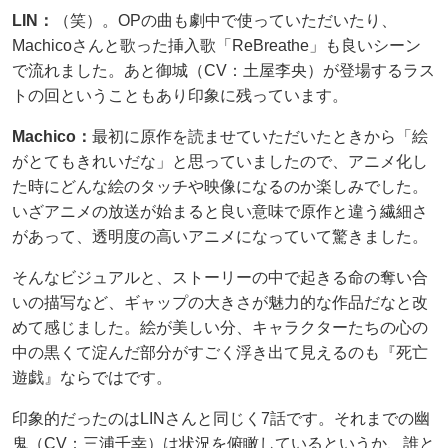
LIN：
（笑）。OPの曲も劇中で使っていただいたり、
Machicoさんと歌った挿入歌「ReBreathe」も良いシーン
で流れました。あと御城（CV：土屋李央）が登場するラス
トの回ということもあり印象に残っています。
Machico：
最初に原作を読ませていただいたときから「絵
がとてもきれいだな」と思っていましたので、アニメ化し
た時にどんな絵のタッチや映像になるのか楽しみでした。
いざアニメの放送が始まると良い意味で原作と違う繊細さ
があって、透明度の高いアニメになっていて驚きました。
そんなビジュアルと、ストーリーの中で起きる命の奪い合
いの描写など、ギャップの大きさが魅力的な作品だなと改
めて感じました。絵が美しい分、キャラクターたちの心の
中の黒くて淀んだ部分がすごく浮き出て見えるのも『死亡
遊戯』ならではです。
印象的だったのはLINさんと同じく7話です。それまでの幽
鬼（CV：三浦千幸）は状況を俯瞰しているというか、誰と