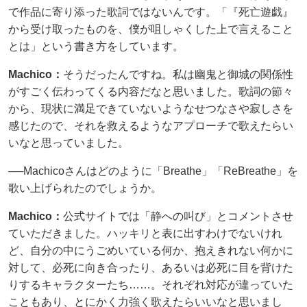
で作品に寄り添った歌詞ではないんです。「『死亡遊戯』
から受け取ったものを、僕が咀しゃくした上で言えること
とは」という書き方をしています。
Machico：
そうだったんですね。私は幽鬼と御城の関係性
がすごく伝わってくる内容だなと思いました。歌詞の節々
から、現状に満足できていないようなせつなさや寂しさを
感じたので、それを救えるようなアプローチで歌えたらい
いなと思っていました。
──Machicoさんはどのように「Breathe」「ReBreathe」を
歌い上げられたのでしょうか。
Machico：
公式サイトでは「静への叫び」とコメントさせ
ていただきました。ハッキリと表に出すわけでないけれ
ど、自分の中にうごめいている何か、抱えきれない何かに
対して、必死に向き合ったり、あるいは必死に目を背けた
りするキャラクターたち……。それぞれ対応が違っていた
こともあり、とにかく力強く歌えたらいいなと思いまし