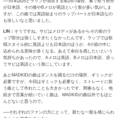
──日本語詞とラップが混在する歌詞の場合、素で歌う部分
が日本語、その後やBメロが英語という形が多い気がしま
すが、この曲では英語始まりのラップパートが日本語なの
も珍しいなと思いました。
LIN：
そうですね。サビはメロディがあるからその前のラ
ップ部分は強くしすぎたくなかったんです。ラップでは歌
唱スタイル的に英語よりも日本語のほうが、4小節の中に
込められる意味が多くなる。あえて余白を残したいという
気持ちがあったので、Aメロは英語、Bメロは日本語、戻っ
てサビは英語という形にしています。
あとMADKIDの曲はダンスを踊るだけの場所、ギミックが
必要ですが、今回はギミックも必要なく、ストレートに歌
う曲として作れたことも大きかったです。間奏もなく、地
続きで言葉が続いていく曲は、MADKIDの曲以外でもほと
んどないと思うので。
──それぞれのファンの方にとって、新たな一面を感じられ