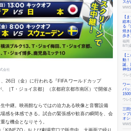
スが
WW
【ま
総本
る『
焼き
歩き
福岡
8/7(
【こ
動！
誕、
神仕
式会社
ウレ
）、26日（金）に行われる『FIFA ワールドカップ
ワー
グが、［T・ジョイ京都］（京都府京都市南区）で開催さ
バッ
15
ウレ
を生中継。映画館ならではの迫力ある映像と音響設備
三田
臨場感を体感できる。試合の緊張感や歓喜の瞬間を、会
ップ
オシ
貴重な機会となりそう。
WW
「KINEZO」および劇場窓口で販売中。大画面で繰り