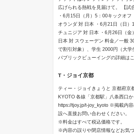
広げられる熱戦を見届けて。 【試
・6月15日（月）5：00キックオフ
オランダ 対 日本 ・6月21日（日）
チュニジア 対 日本 ・6月26日（金
日本 対 スウェーデン 料金／一般 
で割引対象）、学生 2000円（
パブリックビューイングの詳細は
T・ジョイ京都
ティー・ジョイきょうと 京都府京都市
KYOTO 各線「京都駅」八条西口から徒歩6
https://tjoy.jp/t-joy_
設へ直接お問い合わせください。
※料金はすべて税込価格です。
※内容の誤りや閉店情報などお気づきの点が