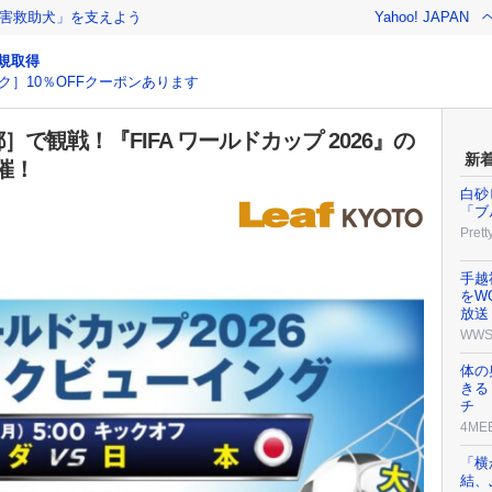
害救助犬」を支えよう
Yahoo! JAPAN
規取得
ク］10％OFFクーポンあります
で観戦！『FIFA ワールドカップ 2026』の
新
催！
白砂
「ブ
Prett
手越
をW
放送
WW
体の
きる
チ
4ME
「横
結、