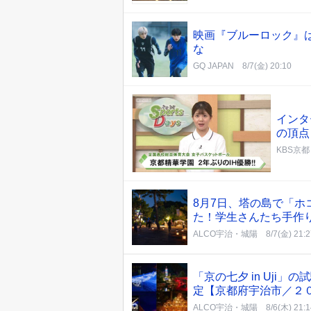
映画『ブルーロック』
な
GQ JAPAN
8/7(金) 20:10
インタ
の頂点
KBS京
8月7日、塔の島で「ホ
た！学生さんたち手作
ALCO宇治・城陽
8/7(金) 21:
「京の七夕 in Uj
定【京都府宇治市／２
ALCO宇治・城陽
8/6(木) 21: