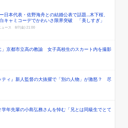
ー日本代表・佐野海舟との結婚公表で話題...木下桜、
白キャミコーデでかわいさ限界突破 「美しすぎ」
Tニュース
8/7(金) 21:00
に」京都市立高の教諭 女子高校生のスカート内を撮影
ッティ』新人監督の大抜擢で「別の人物」が激怒？ 尽
２学年先輩の小島弘務さんを悼む「兄とは同級生でとて