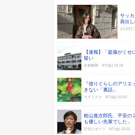
サッカ
肩出し
J-CAS
【速報】「盗撮がくせ
疑い
京都新聞
8/7(金) 19:18
『借りぐらしのアリエ
きない「裏話」
マグミクス
8/7(金) 20:50
桧山進次郎氏、平安の
も優しい先輩でした」
日刊スポーツ
8/7(金) 20:02