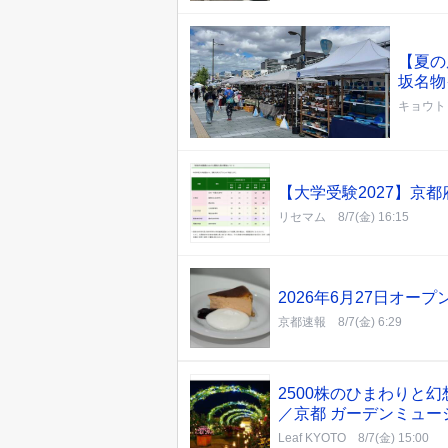
【夏の
坂名物
キョウト
【大学受験2027】京
リセマム
8/7(金) 16:15
2026年6月27日オープン 
京都速報
8/7(金) 6:29
2500株のひまわりと
／京都 ガーデンミュー
Leaf KYOTO
8/7(金) 15:00