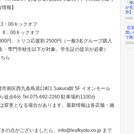
「便
合情報】
が見
所】
saita
13：00キックオフ
【C
）8：00キックオフ
買い
で推
3000円、トリコ応援割 2500円（一般3名グループ購入
SPAI
大学生・専門学校生以下が対象。学生証の提示が必要）
こちら
南区西九条鳥居口町1 Sakura館 5F イオンモール
分 Tel.075-692-2260 駐車場約1100台
kyoto ※掲載内容は変更となる場合があります。最新情報は各店舗・施
ございましたら、info@leafkyoto.co.jp まで