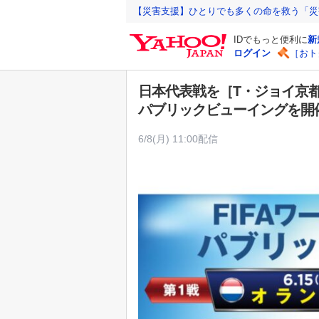
Y
【災害支援】ひとりでも多くの命を救う「災
a
IDでもっと便利に
新
h
ログイン
［おト
o
o
日本代表戦を［T・ジョイ京都］
!
パブリックビューイングを開
J
A
6/8(月) 11:00配信
P
A
N