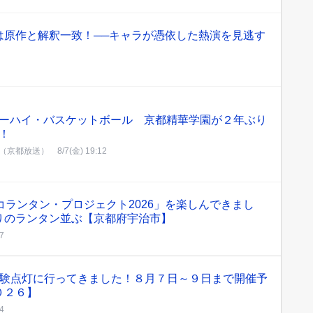
は原作と解釈一致！──キャラが憑依した熱演を見逃す
ーハイ・バスケットボール 京都精華学園が２年ぶり
！
都（京都放送）
8/7(金) 19:12
コランタン・プロジェクト2026」を楽しんできまし
りのランタン並ぶ【京都府宇治市】
27
i」の試験点灯に行ってきました！８月７日～９日まで開催予
０２６】
14