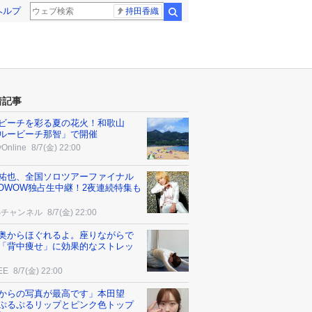
ヘルプ
持田香織
検索
着記事
ビーチを彩る夏の花火！和歌山
ルービーチ那智」で開催
yOnline
8/7(金) 22:00
祐也、全国ソロツアーファイナル
OWOW独占生中継！2夜連続特集も
Sチャンネル
8/7(金) 22:00
奥からほぐれるよ。座りながらで
「背中痩せ」に効果的なストレッ
EE
8/7(金) 22:00
からの写真が最高です」本田望
ぷるぷるリップとピンク色トップ