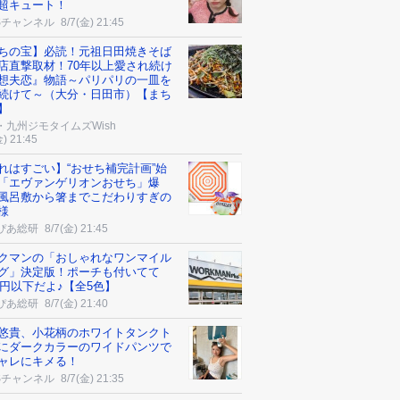
超キュート！
Sチャンネル
8/7(金) 21:45
ちの宝】必読！元祖日田焼きそば
店直撃取材！70年以上愛され続け
想夫恋』物語～パリパリの一皿を
続けて～（大分・日田市）【まち
】
・九州ジモタイムズWish
金) 21:45
れはすごい】“おせち補完計画”始
「エヴァンゲリオンおせち」爆
風呂敷から箸までこだわりすぎの
様
ぴあ総研
8/7(金) 21:45
クマンの「おしゃれなワンマイル
グ」決定版！ポーチも付いてて
00円以下だよ♪【全5色】
ぴあ総研
8/7(金) 21:40
悠貴、小花柄のホワイトタンクト
にダークカラーのワイドパンツで
ャレにキメる！
Sチャンネル
8/7(金) 21:35