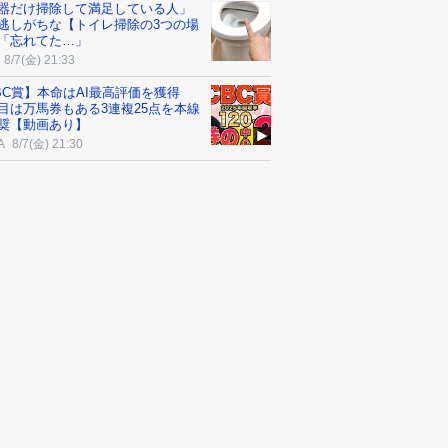
器だけ掃除して満足している人」
逃しがちな【トイレ掃除の3つの場
「忘れてた…」
8/7(金) 21:33
BC賞】本命はAI最高評価を獲得
目は万馬券もある3連複25点を本線
奨【動画あり】
A
8/7(金) 21:30