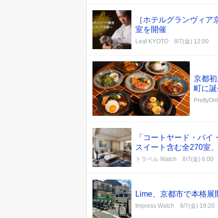
［ホテルグランヴィア
室を開催
Leaf KYOTO
8/7(金) 12:00
京都初
町に誕
PrettyOn
「コートヤード・バイ・
スイート含む全270室
トラベル Watch
8/7(金) 6:00
Lime、京都市で本格
Impress Watch
8/7(金) 19:20