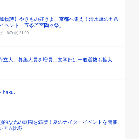
風物詩】やきもの好きよ、京都へ集え！清水焼の五条
イベント「五条若宮陶器祭」
ピ
8/7(金) 21:00
都府立大、募集人員を増員…文学部は一般選抜も拡大
haku.
幻想的な光の庭園を満喫！夏のナイターイベントを開催
ジアム比叡