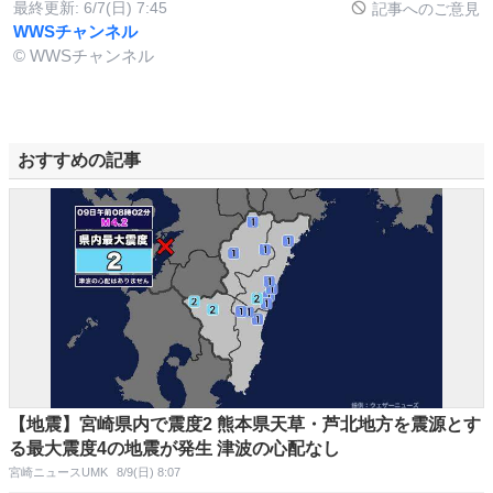
最終更新:
6/7(日) 7:45
記事へのご意見
WWSチャンネル
© WWSチャンネル
おすすめの記事
【地震】宮崎県内で震度2 熊本県天草・芦北地方を震源とす
る最大震度4の地震が発生 津波の心配なし
宮崎ニュースUMK
8/9(日) 8:07