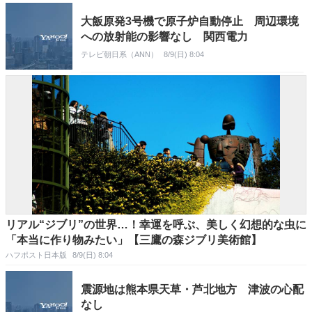
大飯原発3号機で原子炉自動停止 周辺環境
への放射能の影響なし 関西電力
テレビ朝日系（ANN）
8/9(日) 8:04
リアル“ジブリ”の世界…！幸運を呼ぶ、美しく幻想的な虫に
「本当に作り物みたい」【三鷹の森ジブリ美術館】
ハフポスト日本版
8/9(日) 8:04
震源地は熊本県天草・芦北地方 津波の心配
なし