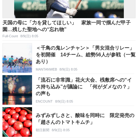
天国の母に「力を貸してほしい」 家族一同で掴んだ甲子
園…残した聖地への“忘れ物”
Full-Count
8/9(日) 8:05
＜千鳥の鬼レンチャン＞「男女混合リレー」
を初開催 14チーム、総勢56人が参戦（一覧
あり）
MANTANWEB
8/9(日) 8:05
「流石に非常識」花火大会、桟敷席への“イ
ス持ち込み”が議論に 「何がダメなの？」
の声も
ENCOUNT
8/9(日) 8:05
みずみずしさと、酸味を同時に 限定発売の
「趙さんのトマトキムチ」
朝日新聞
8/9(日) 8:05