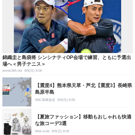
錦織圭と島袋将 シンシナティOP会場で練習、ともに予選出
場へ＜男子テニス＞
tennis365.net
8/9(日) 8:06
【震度4】熊本県天草・芦北【震度3】長崎県
島原半島
NBC長崎放送
8/9(日) 8:06
【夏旅ファッション】移動もおしゃれも快適
な旅コーデ3選
Web eclat
8/9(日) 8:05