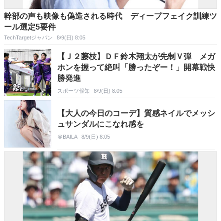
幹部の声も映像も偽造される時代 ディープフェイク訓練ツ
ール選定5要件
TechTargetジャパン
8/9(日) 8:05
【Ｊ２藤枝】ＤＦ鈴木翔太が先制Ｖ弾 メガ
ホンを握って絶叫「勝ったぞー！」開幕戦快
勝発進
スポーツ報知
8/9(日) 8:05
【大人の今日のコーデ】質感ネイルでメッシ
ュサンダルにこなれ感を
＠BAILA
8/9(日) 8:05