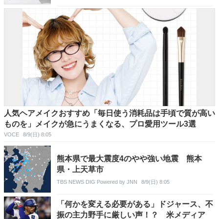
人気ヘアメイクおすすめ「毎日使う消耗品は手頃で質が高い
ものを」メイクが急にうまくなる、プロ愛用ツール3選
VOCE
8/9(日) 8:05
熊本県で最大震度4のやや強い地震 熊本
県・上天草市
TBS NEWS DIG Powered by JNN
8/9(日) 8:05
「何かを変える必要がある」ドジャース、不
振の主力野手に厳しい声！？ 米メディア