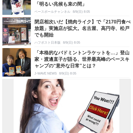
「明るい兆候も束の間」
ベースボールチャンネル
8/9(日) 8:05
閉店相次いだ【焼肉ライク】で「2170円食べ
放題」実施店が拡大。名古屋、高円寺、松戸
でも開始
ハフポスト日本版
8/9(日) 8:05
「本格的なバドミントンラケットを…」登山
家・渡邊直子が語る、世界最高峰のベースキ
ャンプの“意外な日常”とは？
J-WAVE NEWS
8/9(日) 8:05