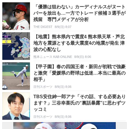
「優勝は狙わない」カーディナルスがヌート
バーを放出も…一方でトレード候補３選手が
残留 専門メディアが分析
THE DIGEST
8/9(日) 8:07
【地震】熊本県内で震度4 熊本県天草・芦北
地方を震源とする最大震度4の地震が発生 津
波の心配なし
熊本ニュース KAB ONLINE
8/9(日) 8:06
【甲子園】春の四国王者・新田が初戦で強豪
と激突「愛媛県の野球は低迷…本当に最高の
相手」
日刊スポーツ
8/9(日) 8:06
TBS安住紳一郎アナ「その話、する必要あり
ます？」三谷幸喜氏の“裏話暴露”に思わずツ
ッコミ
日刊スポーツ
8/9(日) 8:06