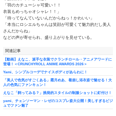
「羽のカチューシャ可愛い！！
衣装もめっちゃオシャレ！！」
「待ってなんていないんだからねっ！かわいい」
「本当にロシエルちゃんは笑顔が可愛くて魅力的だし美人
さんだからね」
などの声が寄せられ、盛り上がりを見せている。
関連記事
【動画】えなこ、派手な衣装でクランチロール・アニメアワードに
登場！＜CRUNCHYROLL ANIME AWARDS 2026＞
Yami、シンプルコーデでナイスボディがあらわに！
「美人で色気がすごくある」霜月めあ、着崩し浴衣姿で魅せる！大
人の色気にファンキュン！
えなこ「飼ってみる？」挑発的スタイルの制服ショットに釘付け！
yami、チェンソーマン・レゼのコスプレ姿大公開！美しすぎるビジ
ュでファン魅了