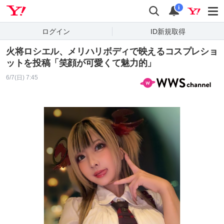
Yahoo! JAPAN
検索
通知
i
ログイン
ID新規取得
火将ロシエル、メリハリボディで映えるコスプレショ
ットを投稿「笑顔が可愛くて魅力的」
6/7(日) 7:45