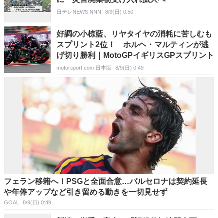
日テレNEWS NNN
8/9(日) 0:50
好調の小椋藍、リヤタイヤの消耗に苦しむも
スプリント2位！ ホルヘ・マルティンが逃
げ切り勝利｜MotoGPイギリスGPスプリント
motorsport.com 日本版
8/9(日) 0:49
フェラン移籍へ！PSGと全面合意…バルセロナは契約延長
や年俸アップなど引き留める動きを一切見せず
GOAL
8/9(日) 0:49