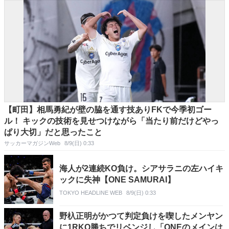
【町田】相馬勇紀が壁の脇を通す技ありFKで今季初ゴー
ル！ キックの技術を見せつけながら「当たり前だけどやっ
ぱり大切」だと思ったこと
サッカーマガジンWeb
8/9(日) 0:33
海人が2連続KO負け。シアサラニの左ハイキ
ックに失神【ONE SAMURAI】
TOKYO HEADLINE WEB
8/9(日) 0:33
野杁正明がかつて判定負けを喫したメンヤン
に1RKO勝ちでリベンジし「ONEのメインは