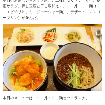
本日のお茶（ジャスミン茶）、三種口取り（ザーサイ、春
雨サラダ、押し豆腐と干し蝦和え）、ミニ丼・ミニ麺（ミ
ニエビチリ丼、ミニジャージャー麺）、デザート（マンゴ
ープリン）が並んだ。
本日のメニューは「ミニ丼・ミニ麺セットランチ」