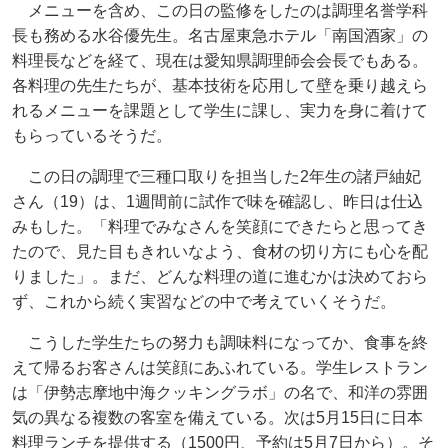
メニューを含め、この日の監修をしたのは調理名誉学科
長も務める水谷優先生。名古屋東急ホテル「南国酒家」の
料理長などを経て、現在は愛知県調理師会会長でもある。
各料理の先生たちが、基本技術を応用して壁を乗り越えら
れるメニューを課題として学生に課し、実力を身に着けて
もらっているそうだ。
この日の調理で三種口取りを担当した2年生の諸戸紬妃
さん（19）は、1週間前に試作で味を確認し、昨日は仕込
みもした。「料理でみなさんを笑顔にできたらと思ってき
たので、見た目もきれいなよう、食材の切り方にも心を配
りました」。まだ、どんな料理の道に進むかは決めておら
ず、これから続く実習などの中で考えていくそうだ。
こうした学生たちの努力も調味料になってか、食事を終
えて帰るお客さんは笑顔にあふれている。学生レストラン
は「伊勢志摩地中海クッキングラボ」の名で、和洋の雰囲
気の異なる複数の客室を備えている。次は5月15日に日本
料理ランチを提供する（1500円、予約は5月7日から）。そ