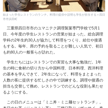
始まった学生レストランのランチ。料理の提供や説明も学生が担当する＝四日
市市浜田町
三重県四日市市のユマニテク調理製菓専門学校で5月1
日、今年度の学生レストランの営業が始まった。総合調理
学科の2年生約30人が協力して料理をつくり、給仕や接遇
もする。毎年、席の予約を取ることが難しい人気で、初日
も約80人の一般客らが訪れた。
学生たちにはレストランでの実習も大事な勉強だ。1年
生の時に食材の切り方から中国料理、日本料理、西洋料理
の基本を学んできて、2年生になって、料理をまとまった
人数の客に提供する忙しさの中で訓練する。調理や接遇の
担当も交替して務め、レストランでのどんな役割も果たせ
るようにする。
この日のメニューは「ミニ丼・ミニ麺セットランチ」。