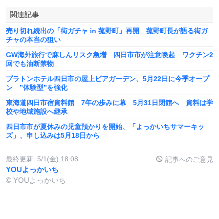
関連記事
売り切れ続出の「街ガチャ in 菰野町」再開 菰野町長が語る街ガ
チャの本当の狙い
GW海外旅行で麻しんリスク急増 四日市市が注意喚起 ワクチン2
回でも油断禁物
プラトンホテル四日市の屋上ビアガーデン、5月22日に今季オープ
ン ”体験型”を強化
東海道四日市宿資料館 7年の歩みに幕 5月31日閉館へ 資料は学
校や地域施設へ継承
四日市市が夏休みの児童預かりを開始、「よっかいちサマーキッ
ズ」、申し込みは5月18日から
最終更新:
5/1(金) 18:08
記事へのご意見
YOUよっかいち
© YOUよっかいち