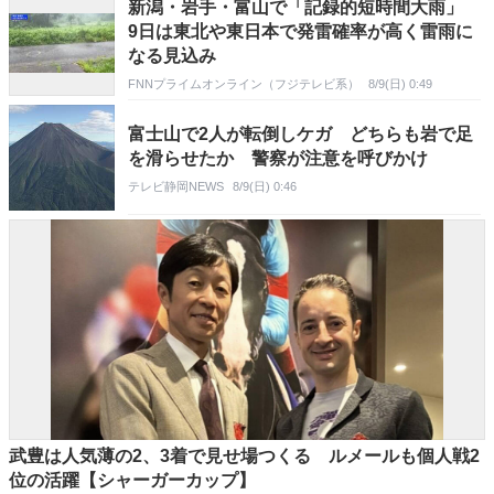
新潟・岩手・富山で「記録的短時間大雨」
9日は東北や東日本で発雷確率が高く雷雨に
なる見込み
FNNプライムオンライン（フジテレビ系）
8/9(日) 0:49
富士山で2人が転倒しケガ どちらも岩で足
を滑らせたか 警察が注意を呼びかけ
テレビ静岡NEWS
8/9(日) 0:46
武豊は人気薄の2、3着で見せ場つくる ルメールも個人戦2
位の活躍【シャーガーカップ】