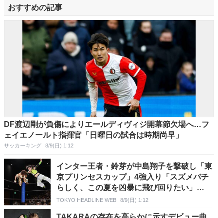
おすすめの記事
DF渡辺剛が負傷によりエールディヴィジ開幕節欠場へ…フ
ェイエノールト指揮官「日曜日の試合は時期尚早」
サッカーキング
8/9(日) 1:12
インター王者・鈴芽が中島翔子を撃破し「東
京プリンセスカップ」4強入り「スズメバチ
らしく、この夏を凶暴に飛び回りたい」
【TJPW】
TOKYO HEADLINE WEB
8/9(日) 1:12
TAKARAの存在を高らかに示すデビュー曲