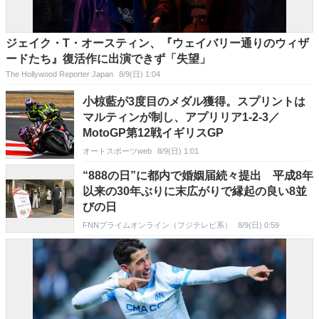
ジェイク・T・オースティン、『ウェイバリー通りのウィザ
ードたち』復活作に出演できず「失望」
The Hollywood Reporter Japan
8/9(日) 1:04
小椋藍が3度目のメダル獲得。スプリントは
マルティンが制し、アプリリア1-2-3／
MotoGP第12戦イギリスGP
オートスポーツweb
8/9(日) 1:01
“888の日”に都内で婚姻届続々提出 平成8年
以来の30年ぶりに末広がりで縁起の良い8並
びの日
FNNプライムオンライン（フジテレビ系）
8/9(日) 0:59