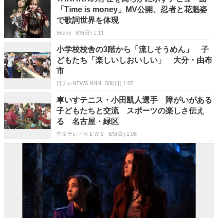
「Time is money」MV公開、忍者と花魁姿
で歌詞世界を体現
Bezzy
8/9(日) 1:11
小学校校舎の3階から「流しそうめん」 子
どもたち「楽しいしおいしい」 大分・由布
市
日テレNEWS NNN
8/9(日) 1:07
車いすテニス・小田凱人選手 障がいがある
子どもたちと交流 スポーツの楽しさ伝え
る 名古屋・緑区
中京テレビＮＥＷＳ
8/9(日) 1:06