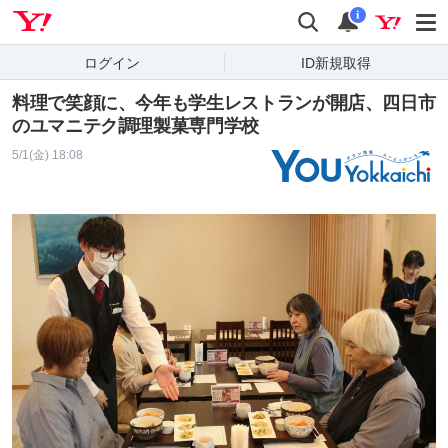
Yahoo! JAPAN
検索
通知
i
ログイン
ID新規取得
料理で笑顔に、今年も学生レストランが開店、四日市
のユマニテク調理製菓専門学校
5/1(金) 18:08