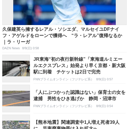
久保建英ら擁するレアル・ソシエダ、マルセイユDFナイ
フ・アゲルドをローンで獲得へ “ラ・レアル”復帰なるか
｜ラ・リーガ
DAZN News
8/9(日) 0:58
JR東海“初の夜行新幹線”「東海道ルミエー
ルエクスプレス」始発より早く京都・新大阪
駅に到着 チケットは2日で完売
FNNプライムオンライン（フジテレビ系）
8/9(日) 0:57
「人にぶつかった認識はない」保育士の女を
逮捕 男性をひき逃げか 静岡・沼津市
FNNプライムオンライン（フジテレビ系）
8/9(日) 0:54
【熊本地震】関連調査中1人増え死者39人
に 災害廃棄物受け入れ拡大へ