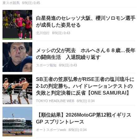
東スポ競馬
8/9(日) 0:45
白星発進のセレッソ大阪、櫻川ソロモン選手
が成長した姿見せる
北川信行
8/9(日) 0:43
メッシの父が死去 ホルヘさん６８歳…長年
の闘病生活 入退院繰り返す
スポーツ報知
8/9(日) 0:43
SB王者の笠原弘希がRISE王者の塩川琉斗に
2-1の判定勝ち。ハイドレーションテストの
失敗と判定決着に反省【ONE SAMURAI】
TOKYO HEADLINE WEB
8/9(日) 0:34
【順位結果】2026MotoGP第12戦イギリス
GP スプリントレース
オートスポーツweb
8/9(日) 0:34