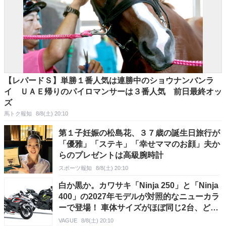
【レパードＳ】単勝１番人気は連勝中のショウナンバンラ
イ ＵＡＥ帰りのパイロマンサーは３番人気 前日最終オッ
ズ
馬トク報知
8/8(土) 20:10
第１子妊娠の松島花、３７歳の誕生日旅行が
「優雅」「ステキ」「幸せママのお顔」夫か
らのプレゼントは高級腕時計
スポーツ報知
8/8(土) 20:10
白か黒か。カワサキ「Ninja 250」と「Ninja
400」の2027年モデルが対照的なニューカラ
ーで登場！ 車体サイズがほぼ同じ2台、どち
らを選ぶ？
VAGUE
8/8(土) 20:10