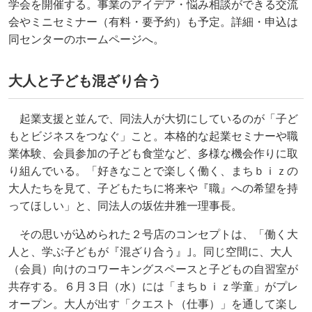
学会を開催する。事業のアイデア・悩み相談ができる交流
会やミニセミナー（有料・要予約）も予定。詳細・申込は
同センターのホームページへ。
大人と子ども混ざり合う
起業支援と並んで、同法人が大切にしているのが「子ど
もとビジネスをつなぐ」こと。本格的な起業セミナーや職
業体験、会員参加の子ども食堂など、多様な機会作りに取
り組んでいる。「好きなことで楽しく働く、まちｂｉｚの
大人たちを見て、子どもたちに将来や『職』への希望を持
ってほしい」と、同法人の坂佐井雅一理事長。
その思いが込められた２号店のコンセプトは、「働く大
人と、学ぶ子どもが『混ざり合う』｣。同じ空間に、大人
（会員）向けのコワーキングスペースと子どもの自習室が
共存する。６月３日（水）には「まちｂｉｚ学童」がプレ
オープン。大人が出す「クエスト（仕事）」を通して楽し