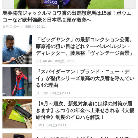
馬券発売ジャックルマロワ賞の出走想定馬は15頭！ボウエ
コーなど欧州強豪と日本馬２頭が激突へ
日刊スポーツ
8/8(土) 20:11
「ビッグヤンク」の最新コレクション公開。
藤原裕の狙い目はどれ？──ベルベルジン・
ディレクター、藤原裕「ヴィンテージ百景」
GQ JAPAN
8/8(土) 20:11
『スパイダーマン：ブランド・ニュー・デ
イ』が歴代シリーズ最高の大反響を呼んでい
る4の理由
ELLEgirl
8/8(土) 20:11
【9月～順次、新規対象者には緑の封筒が届
きます】ふつうの年金へ上乗せされる《支援
給付金》制度のイロハを解説！
LIMO
8/8(土) 20:11