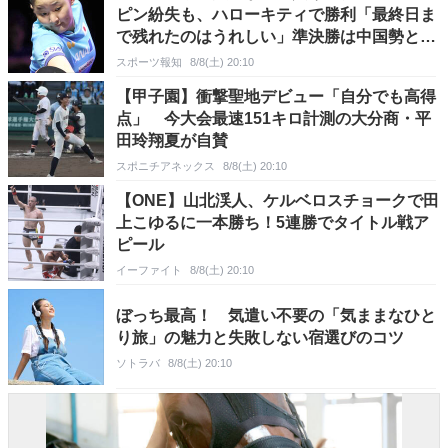
ピン紛失も、ハローキティで勝利「最終日ま
で残れたのはうれしい」準決勝は中国勢と激
突
スポーツ報知
8/8(土) 20:10
【甲子園】衝撃聖地デビュー「自分でも高得
点」 今大会最速151キロ計測の大分商・平
田玲翔夏が自賛
スポニチアネックス
8/8(土) 20:10
【ONE】山北渓人、ケルベロスチョークで田
上こゆるに一本勝ち！5連勝でタイトル戦ア
ピール
イーファイト
8/8(土) 20:10
ぼっち最高！ 気遣い不要の「気ままなひと
り旅」の魅力と失敗しない宿選びのコツ
ソトラバ
8/8(土) 20:10