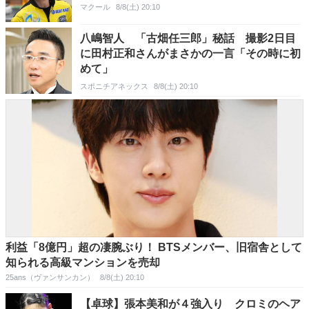
マクール
8/8(土) 20:10
八嶋智人 「古畑任三郎」秘話 撮影2日目
に田村正和さんがまさかの一言「その時に初
めて」
スポニチアネックス
8/8(土) 20:10
利益「8億円」超の凄腕ぶり！ BTSメンバー、旧宿舎として
知られる高級マンションを売却
25ans（ヴァンサンカン）
8/8(土) 20:10
【卓球】張本美和が４強入り クロミのヘア