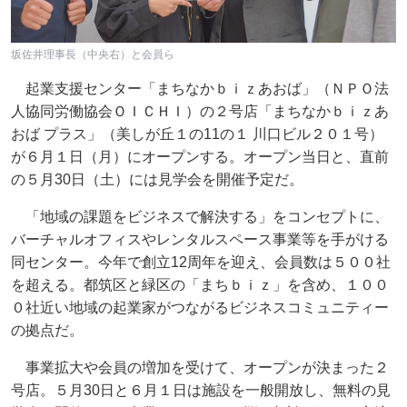
坂佐井理事長（中央右）と会員ら
起業支援センター「まちなかｂｉｚあおば」（ＮＰＯ法
人協同労働協会ＯＩＣＨＩ）の２号店「まちなかｂｉｚあ
おば プラス」（美しが丘１の11の１ 川口ビル２０１号）
が６月１日（月）にオープンする。オープン当日と、直前
の５月30日（土）には見学会を開催予定だ。
「地域の課題をビジネスで解決する」をコンセプトに、
バーチャルオフィスやレンタルスペース事業等を手がける
同センター。今年で創立12周年を迎え、会員数は５００社
を超える。都筑区と緑区の「まちｂｉｚ」を含め、１００
０社近い地域の起業家がつながるビジネスコミュニティー
の拠点だ。
事業拡大や会員の増加を受けて、オープンが決まった２
号店。５月30日と６月１日は施設を一般開放し、無料の見