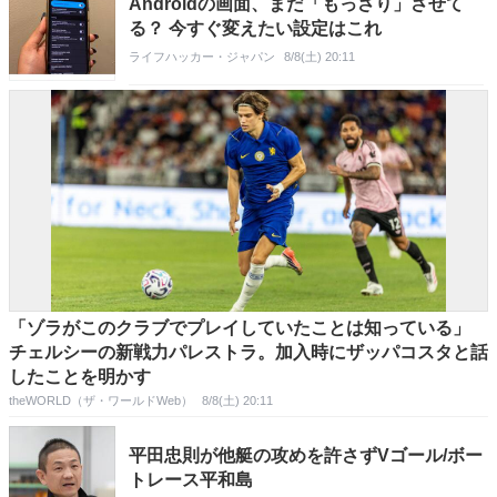
Androidの画面、まだ「もっさり」させて
る？ 今すぐ変えたい設定はこれ
ライフハッカー・ジャパン
8/8(土) 20:11
「ゾラがこのクラブでプレイしていたことは知っている」
チェルシーの新戦力パレストラ。加入時にザッパコスタと話
したことを明かす
theWORLD（ザ・ワールドWeb）
8/8(土) 20:11
平田忠則が他艇の攻めを許さずVゴール/ボー
トレース平和島