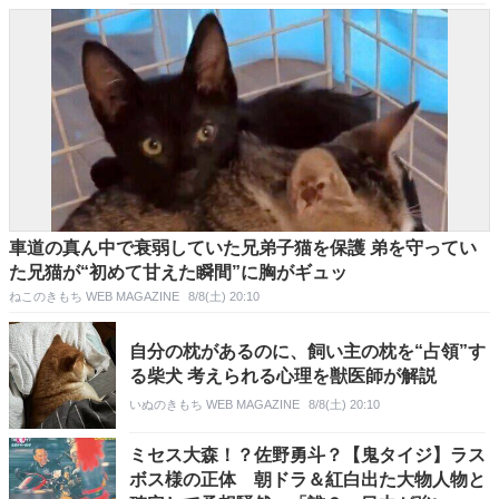
車道の真ん中で衰弱していた兄弟子猫を保護 弟を守ってい
た兄猫が“初めて甘えた瞬間”に胸がギュッ
ねこのきもち WEB MAGAZINE
8/8(土) 20:10
自分の枕があるのに、飼い主の枕を“占領”す
る柴犬 考えられる心理を獣医師が解説
いぬのきもち WEB MAGAZINE
8/8(土) 20:10
ミセス大森！？佐野勇斗？【鬼タイジ】ラス
ボス様の正体 朝ドラ＆紅白出た大物人物と