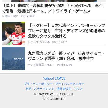
【陸上】走幅跳・高橋朝陽が7m98!!「いつか跳べる」学生
で引退「最後は日本一を」／トワイライトゲームス
月刊陸上競技
8/8(土) 20:09
【ラグビー】日本代表ベン・ガンターがラフ
プレーに怒り 主将・ディアンズが退場級の
危険なタックル受ける
日テレNEWS NNN
8/8(土) 20:09
九州電力ラグビー部フィジー出身サイモニ・
ヴニランギ選手（26）急死 熱中症で
テレビ朝日系（ANN）
8/8(土) 20:08
Yahoo! JAPAN
プライバシーポリシー
プライバシーセンター
規約
ステートメント
情報提供元
ヘルプ
© TOWNNEWS-SHA CO.,LTD.
© LY Corporation