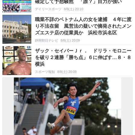
確定して予想騒然 「誰？」目力が強い
デイリースポーツ
8/8(土) 20:10
職業不詳のベトナム人の女を逮捕 ４年に渡
り不法在留 風営法の疑いで摘発されたメン
ズエステ店の従業員か 浜松市浜名区
静岡朝日テレビ
8/8(土) 20:09
ザック・セイバーＪｒ． ドリラ・モロニー
を破り２連勝「勝ち点」６に伸ばす…８・８
横浜
スポーツ報知
8/8(土) 20:09