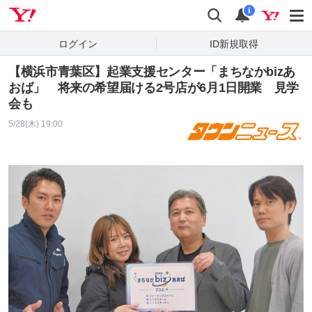
Yahoo! JAPAN
検索
通知
i
ログイン
ID新規取得
【横浜市青葉区】起業支援センター「まちなかbizあ
おば」 将来の希望届ける2号店が6月1日開業 見学
会も
5/28(木) 19:00