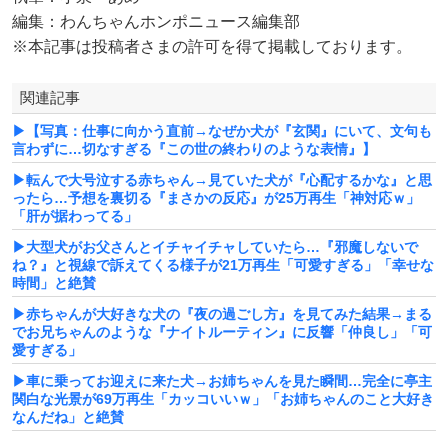
編集：わんちゃんホンポニュース編集部
※本記事は投稿者さまの許可を得て掲載しております。
関連記事
▶【写真：仕事に向かう直前→なぜか犬が『玄関』にいて、文句も
言わずに…切なすぎる『この世の終わりのような表情』】
▶転んで大号泣する赤ちゃん→見ていた犬が『心配するかな』と思
ったら…予想を裏切る『まさかの反応』が25万再生「神対応ｗ」
「肝が据わってる」
▶大型犬がお父さんとイチャイチャしていたら…『邪魔しないで
ね？』と視線で訴えてくる様子が21万再生「可愛すぎる」「幸せな
時間」と絶賛
▶赤ちゃんが大好きな犬の『夜の過ごし方』を見てみた結果→まる
でお兄ちゃんのような『ナイトルーティン』に反響「仲良し」「可
愛すぎる」
▶車に乗ってお迎えに来た犬→お姉ちゃんを見た瞬間…完全に亭主
関白な光景が69万再生「カッコいいｗ」「お姉ちゃんのこと大好き
なんだね」と絶賛