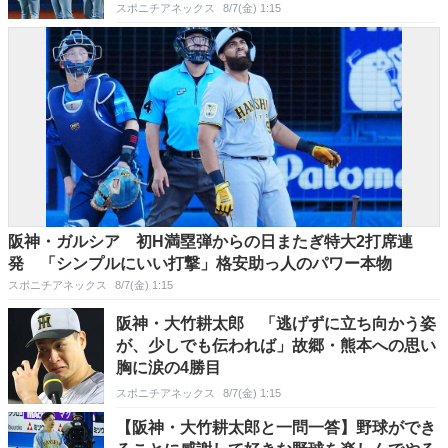
スポニチアネックス
8/7(金) 1:15
阪神・ガルシア 初H満塁弾からの日またぎ特大2打席連
発 「シンプルにいい打撃」格安助っ人のパワー本物
スポニチアネックス
8/7(金) 1:15
阪神・大竹耕太郎 「逃げずに立ち向かう姿
が、少しでも伝われば」故郷・熊本への思い
胸に涙の4勝目
スポニチアネックス
8/7(金) 1:15
【阪神・大竹耕太郎と一問一答】野球ができ