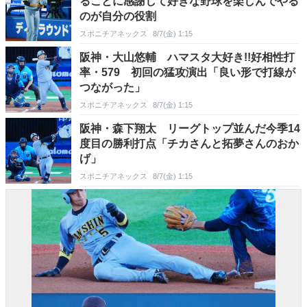
ることに感謝して好きな野球を楽しんでやる
のが自分の役割
スポニチアネックス
8/7(金) 1:15
阪神・大山悠輔 ハマスタ大好き!!好相性打
率・579 初回の猛攻演出「良い形で打線が
つながった」
スポニチアネックス
8/7(金) 1:15
阪神・森下翔太 リーグトップ並んだ今季14
度目の勝利打点「チカさんと拓夢さんのおか
げ」
スポニチアネックス
8/7(金) 1:15