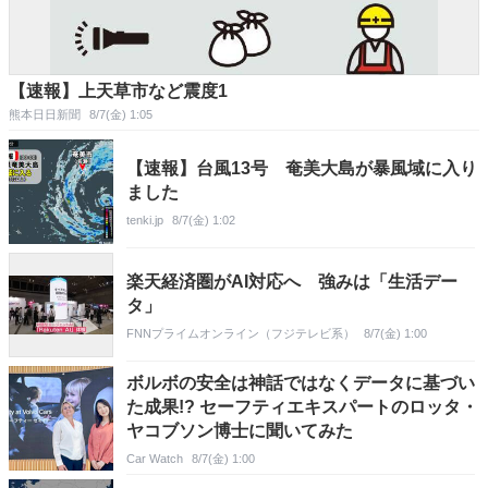
【速報】上天草市など震度1
熊本日日新聞
8/7(金) 1:05
【速報】台風13号 奄美大島が暴風域に入り
ました
tenki.jp
8/7(金) 1:02
楽天経済圏がAI対応へ 強みは「生活デー
タ」
FNNプライムオンライン（フジテレビ系）
8/7(金) 1:00
ボルボの安全は神話ではなくデータに基づい
た成果!? セーフティエキスパートのロッタ・
ヤコブソン博士に聞いてみた
Car Watch
8/7(金) 1:00