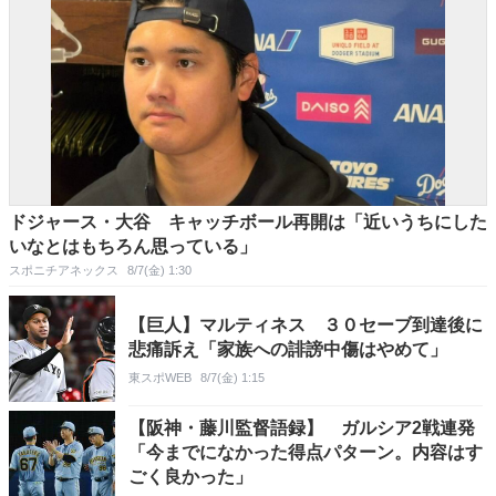
ドジャース・大谷 キャッチボール再開は「近いうちにした
いなとはもちろん思っている」
スポニチアネックス
8/7(金) 1:30
【巨人】マルティネス ３０セーブ到達後に
悲痛訴え「家族への誹謗中傷はやめて」
東スポWEB
8/7(金) 1:15
【阪神・藤川監督語録】 ガルシア2戦連発
「今までになかった得点パターン。内容はす
ごく良かった」