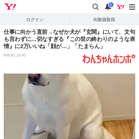
Yahoo! JAPAN
検索
通知
i
ログイン
ID新規取得
仕事に向かう直前→なぜか犬が『玄関』にいて、文句
も言わずに…切なすぎる『この世の終わりのような表
情』に2万いいね「顔が…」「たまらん」
6/4(木) 18:40