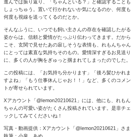
進んでは振り返り、「ちゃんといる？」と確認することも
しょっちゅう。置いて行かれないか気になるのか、何度も
何度も視線を送ってくるのだとか。
そんなふうに、いつでも飼い主さんの存在を確認したがる
姿からは、信頼と愛情がたっぷり伝わってきます。だから
こそ、玄関で見せたあの寂しそうな表情も、れもんちゃん
にとっては素直な気持ちそのもの。愛情深すぎるお見送り
に、多くの人が胸をぎゅっと掴まれてしまったのでした。
この投稿には、「お気持ち分かります」「後ろ髪ひかれま
すよね」「もう仕事休んじゃお！！」など、多くのコメン
トが寄せられています。
Xアカウント「@lemon20210621」には、他にも、れもん
ちゃんの可愛い姿がたくさん投稿されています。是非チェ
ックしてみてくださいね！
写真・動画提供：Xアカウント「@lemon20210621」さま
執筆：小泉 あめ