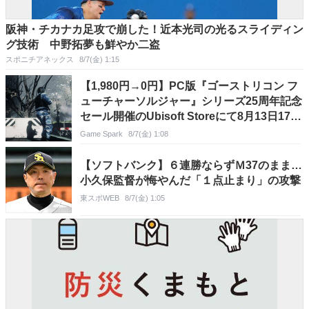
阪神・チカナカ足攻で崩した！近本光司の光るスライディン
グ技術 中野拓夢も鮮やか二盗
スポニチアネックス
8/7(金) 1:15
【1,980円→0円】PC版『ゴーストリコン フ
ューチャーソルジャー』シリーズ25周年記念
セール開催のUbisoft Storeにて8月13日17時
まで無料配布
Game Spark
8/7(金) 1:08
【ソフトバンク】６連勝ならずＭ37のまま…
小久保監督が悔やんだ「１点止まり」の攻撃
東スポWEB
8/7(金) 1:05