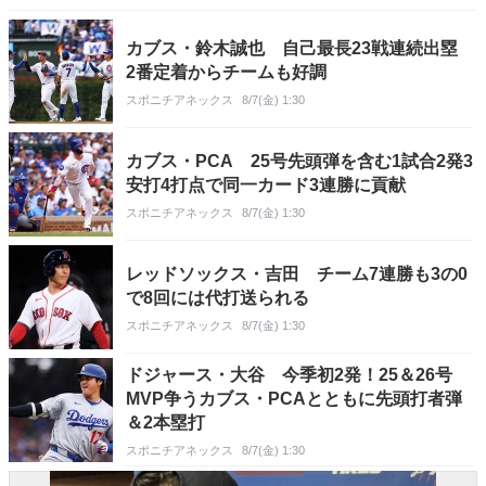
カブス・鈴木誠也 自己最長23戦連続出塁
2番定着からチームも好調
スポニチアネックス
8/7(金) 1:30
カブス・PCA 25号先頭弾を含む1試合2発3
安打4打点で同一カード3連勝に貢献
スポニチアネックス
8/7(金) 1:30
レッドソックス・吉田 チーム7連勝も3の0
で8回には代打送られる
スポニチアネックス
8/7(金) 1:30
ドジャース・大谷 今季初2発！25＆26号
MVP争うカブス・PCAとともに先頭打者弾
＆2本塁打
スポニチアネックス
8/7(金) 1:30