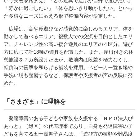
いう実態を踏まえ、「どの遊具で遊ぶか自分で選びたい」
「静かに過ごしたい」「体を思いきり動かしたい」といっ
た多様なニーズに応える形で整備内容が決定した。
広場は、音や形遊びなど感覚的に楽しめるエリア、体を
動かして遊べるエリア、複数人での交流を目的としたエリ
ア、チャレンジ性の高い複合遊具のエリアの４区分。遊び
方に応じて計18種の遊具を配置した。また、屋根付きの休
憩施設を７カ所設けたほか、敷地内は段差を極力なくし、
転倒時の衝撃を和らげる舗装を採用。ベビーカー置き場や
手洗い場も整備するなど、保護者や支援者の声の反映に努
めた。
「さまざま」に理解を
発達障害のある子どもや家族を支援する「ＮＰＯ法人ぴ
あっと」（緑区）の代表理事であり、自身も発達障害の子
どもを育てる五十嵐舞子さんは、「遊び方の種類や難易度