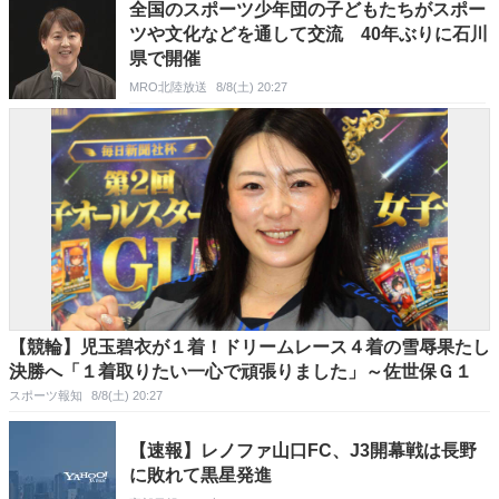
全国のスポーツ少年団の子どもたちがスポー
ツや文化などを通して交流 40年ぶりに石川
県で開催
MRO北陸放送
8/8(土) 20:27
【競輪】児玉碧衣が１着！ドリームレース４着の雪辱果たし
決勝へ「１着取りたい一心で頑張りました」～佐世保Ｇ１
スポーツ報知
8/8(土) 20:27
【速報】レノファ山口FC、J3開幕戦は長野
に敗れて黒星発進