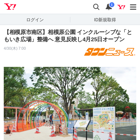
Yahoo! JAPAN
検索
通知
i
ログイン
ID新規取得
【相模原市南区】相模原公園 インクルーシブな「と
もいき広場」整備へ 意見反映し4月25日オープン
4/30(木) 7:00