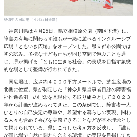
整備中の同広場（４月22日撮影）
神奈川県は４月25日、県立相模原公園（南区下溝）に、
障害の有無に関わらず誰もが一緒に遊べるインクルーシブ
広場「ともいき広場」をオープンした。県立都市公園では
初の試み。多様な子どもたちが同じ空間で遊ぶことを通
じ、県が掲げる「ともに生きる社会」の実現を目指す象徴
的な場として整備が行われてきた。
同広場は、広さ約４２００平方メートルで、芝生広場の
北側に位置。県が制定した「神奈川県当事者目線の障害福
祉推進条例」の理念を具現化する取り組みとして２０２３
年から計画が進められてきた。この条例では、障害者一人
ひとりの自己決定の尊重や、希望する暮らしの実現、関わ
る人々も含めて喜びを実感できることなどが基本理念とし
て掲げられている。県はこうした考え方を反映し、「誰も
が同じ場で自然に関わり合える環境」の実現を目指してき