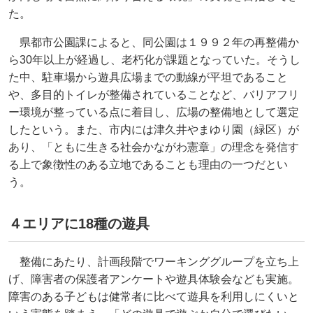
た。
県都市公園課によると、同公園は１９９２年の再整備か
ら30年以上が経過し、老朽化が課題となっていた。そうし
た中、駐車場から遊具広場までの動線が平坦であること
や、多目的トイレが整備されていることなど、バリアフリ
ー環境が整っている点に着目し、広場の整備地として選定
したという。また、市内には津久井やまゆり園（緑区）が
あり、「ともに生きる社会かながわ憲章」の理念を発信す
る上で象徴性のある立地であることも理由の一つだとい
う。
４エリアに18種の遊具
整備にあたり、計画段階でワーキンググループを立ち上
げ、障害者の保護者アンケートや遊具体験会なども実施。
障害のある子どもは健常者に比べて遊具を利用しにくいと