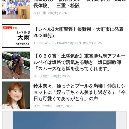
長体験」 三重・松阪
夕刊三重
8/8(土) 20:26
【レベル3大雨警報】長野県・大町市に発表
20:24時点
TBS NEWS DIG Powered by JNN
8/8(土) 20:25
【ＣＢＣ賞・土曜気配】重賞勝ち馬アブキー
ルベイは坂路で活気ある動き 坂口調教師
「スムーズなら脚を使ってくれます」
馬トク報知
8/8(土) 20:25
鈴木奈々、姪っ子とプールを満喫！仲良しシ
ョットに「姪っ子ちゃん羨まし過ぎる」「今
日も可愛くてありがとう」の声
スポーツ報知
8/8(土) 20:25