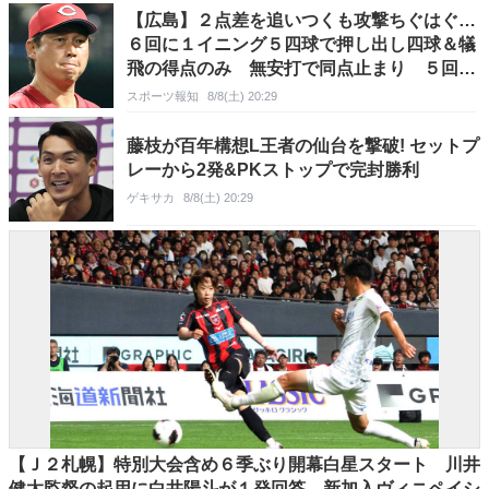
【広島】２点差を追いつくも攻撃ちぐはぐ…
６回に１イニング５四球で押し出し四球＆犠
飛の得点のみ 無安打で同点止まり ５回は
１死満塁から無得点 決定打を欠く
スポーツ報知
8/8(土) 20:29
藤枝が百年構想L王者の仙台を撃破! セットプ
レーから2発&PKストップで完封勝利
ゲキサカ
8/8(土) 20:29
【Ｊ２札幌】特別大会含め６季ぶり開幕白星スタート 川井
健太監督の起用に白井陽斗が１発回答 新加入ヴィニペイシ