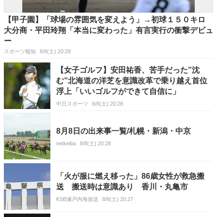
【甲子園】「球場の雰囲気を変えよう」→初球１５０キロ
大分商・平田玲翔「本当に変わった」有言実行の衝撃デビュ
ー
スポーツ報知
8/8(土) 20:28
【女子ゴルフ】安田祐香、苦手だった”沈
む”北海道の洋芝を意識改革で乗り越え首位
浮上「いいゴルフができて自信に」
中日スポーツ
8/8(土) 20:28
8月8日の出来事一覧/札幌・新潟・中京
netkeiba
8/8(土) 20:28
「火が服に燃え移った」86歳女性が救急搬
送 搬送時は意識あり 香川・丸亀市
KSB瀬戸内海放送
8/8(土) 20:27