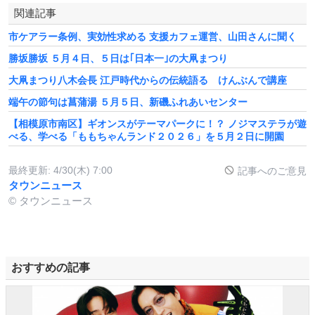
関連記事
市ケアラー条例、実効性求める 支援カフェ運営、山田さんに聞く
勝坂勝坂 ５月４日、５日は｢日本一｣の大凧まつり
大凧まつり八木会長 江戸時代からの伝統語る けんぶんで講座
端午の節句は菖蒲湯 ５月５日、新磯ふれあいセンター
【相模原市南区】ギオンスがテーマパークに！？ ノジマステラが遊
べる、学べる「ももちゃんランド２０２６」を５月２日に開園
最終更新:
4/30(木) 7:00
記事へのご意見
タウンニュース
© タウンニュース
おすすめの記事