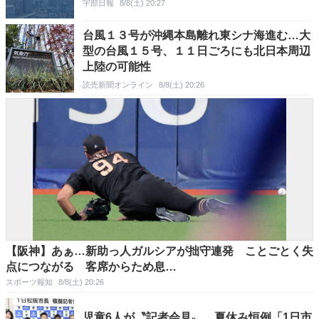
宇部日報
8/8(土) 20:27
台風１３号が沖縄本島離れ東シナ海進む…大
型の台風１５号、１１日ごろにも北日本周辺
上陸の可能性
読売新聞オンライン
8/8(土) 20:26
【阪神】あぁ…新助っ人ガルシアが拙守連発 ことごとく失
点につながる 客席からため息…
スポーツ報知
8/8(土) 20:26
児童6人が〝記者会見〟 夏休み恒例「1日市