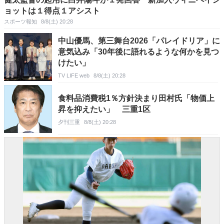
ョットは１得点１アシスト
スポーツ報知
8/8(土) 20:28
中山優馬、第三舞台2026「パレイドリア」に
意気込み「30年後に語れるような何かを見つ
けたい」
TV LIFE web
8/8(土) 20:28
食料品消費税1％方針決まり田村氏「物価上
昇を抑えたい」 三重1区
夕刊三重
8/8(土) 20:28