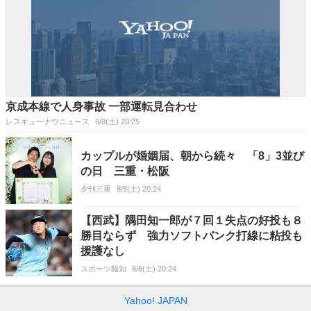
京成本線で人身事故 一部運転見合わせ
レスキューナウニュース
8/8(土) 20:25
カップルが婚姻届、朝から続々 「8」3並び
の日 三重・松阪
夕刊三重
8/8(土) 20:24
【西武】隅田知一郎が７回１失点の好投も８
勝目ならず 強力ソフトバンク打線に粘投も
援護なし
スポーツ報知
8/8(土) 20:24
Yahoo! JAPAN