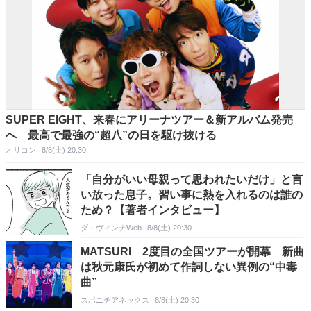
SUPER EIGHT、来春にアリーナツアー＆新アルバム発売
へ 最高で最強の“超八”の日を駆け抜ける
オリコン
8/8(土) 20:30
「自分がいい母親って思われたいだけ」と言
い放った息子。習い事に熱を入れるのは誰の
ため？【著者インタビュー】
ダ・ヴィンチWeb
8/8(土) 20:30
MATSURI 2度目の全国ツアーが開幕 新曲
は秋元康氏が初めて作詞しない異例の“中毒
曲”
スポニチアネックス
8/8(土) 20:30