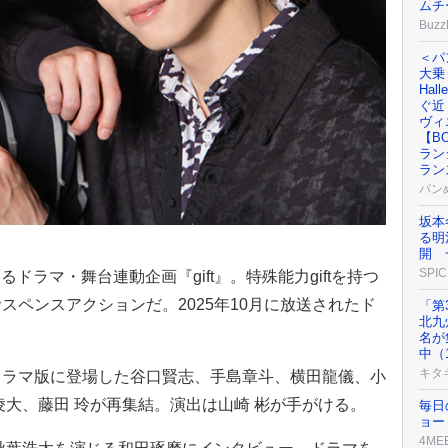
ムチ
Buzz
＜パ
大乗り
Ha
ぐ近
ヴィ
【BO
ラン
ラン
パン
坂本
る明
開 
SPIC
ラマ・舞台連動企画『gift』。特殊能力giftを持つ
スペンスアクションだ。2025年10月に放送されたド
「第
北九
名が
中（
キタ
ドラマ版に登場した谷口賢志、手島章斗、横田龍儀、小
凌大、藤田 玲が再集結。演出は山崎 彬が手がける。
毎日
ョー
4ME