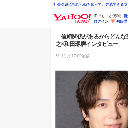
Y
社会課題に挑む活動を知って、共感できる支
a
IDでもっと便利に
新
h
ログイン
初回購
o
o
「信頼関係があるからどんな芝
!
之×和田琢磨インタビュー
J
A
5/11(月) 17:00配信
P
A
N