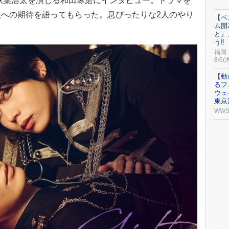
秋葉浩太を演じる和田琢磨にインタビュー。ドラマを
への期待を語ってもらった。息ぴったりな2人のやり
【ベ
ム開
と』
う‼
福岡
8/6(
【動
るフ
ウェ
東京
WW