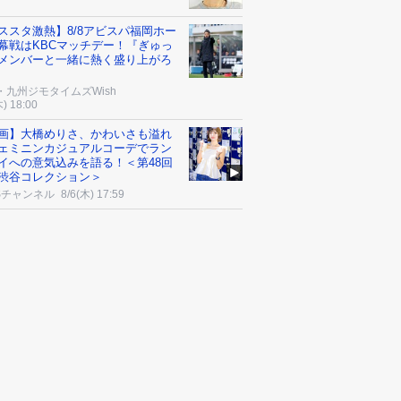
ススタ激熱】8/8アビスパ福岡ホー
幕戦はKBCマッチデー！『ぎゅっ
メンバーと一緒に熱く盛り上がろ
・九州ジモタイムズWish
木) 18:00
画】大橋めりさ、かわいさも溢れ
ェミニンカジュアルコーデでラン
イへの意気込みを語る！＜第48回
渋谷コレクション＞
Sチャンネル
8/6(木) 17:59