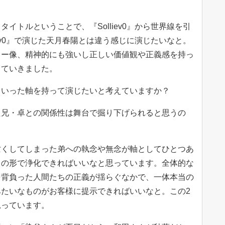
イトルということで、『Solliev0』から世界線を引
iev0』で演じた天月春陽とは違う感じに演じたいなと。
ター像、精神的にも強いし正しい価値観や正義感を持っ
していきました。
ういった軸を持って演じたいと考えていますか？
た兄・卓との関係性は舞台で掘り下げられると思うの
亡くしてしまった弟への執念や無念が軸としてひとつあ
らの形で浄化できればいいなと思っています。全体的な
を背負った人間たちの正義が揺らぐなかで、一体本当の
たいなものがお客様に提示できればいいなと。この2
思っています。