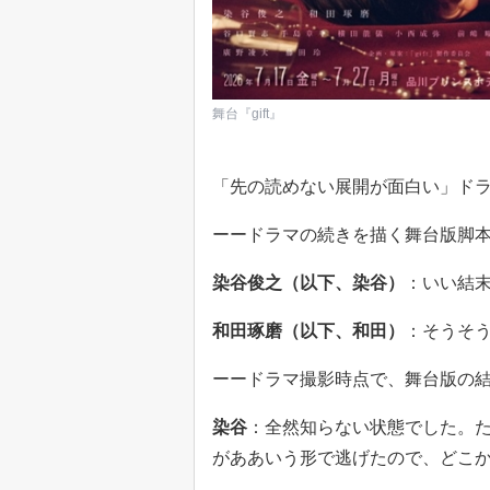
舞台『gift』
「先の読めない展開が面白い」ド
ーードラマの続きを描く舞台版脚
染谷俊之（以下、染谷）
：いい結
和田琢磨（以下、和田）
：そうそ
ーードラマ撮影時点で、舞台版の
染谷
：全然知らない状態でした。
がああいう形で逃げたので、どこ