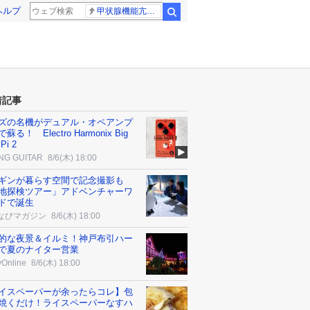
ヘルプ
甲状腺機能亢進症
検索
着記事
ズの名機がデュアル・オペアンプ
蘇る！ Electro Harmonix Big
 Pi 2
NG GUITAR
8/6(木) 18:00
ギンが暮らす空間で記念撮影も
地探検ツアー」アドベンチャーワ
ドで誕生
なびマガジン
8/6(木) 18:00
的な夜景＆イルミ！神戸布引ハー
で夏のナイター営業
yOnline
8/6(木) 18:00
イスペーパーが余ったらコレ】包
焼くだけ！ライスペーパーなすハ