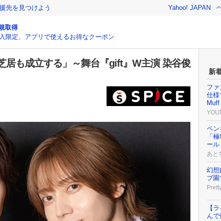
援先を見つけよう
Yahoo! JAPAN
規取得
入限定、アプリで使えるお得なクーポン
居も成立する」～舞台『gift』W主演 染谷俊
新
ファ
仕様で
Muff
YOU
ペン
「極
ール
あと
幻想
ブ園
Prett
【ラ
んで