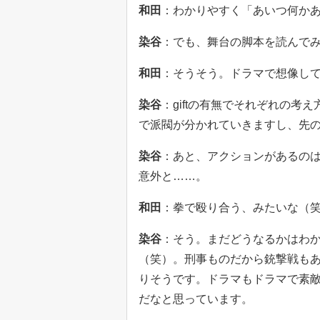
和田
：わかりやすく「あいつ何か
染谷
：でも、舞台の脚本を読んで
和田
：そうそう。ドラマで想像し
染谷
：giftの有無でそれぞれの
で派閥が分かれていきますし、先
染谷
：あと、アクションがあるのは
意外と……。
和田
：拳で殴り合う、みたいな（
染谷
：そう。まだどうなるかはわ
（笑）。刑事ものだから銃撃戦もあ
りそうです。ドラマもドラマで素
だなと思っています。