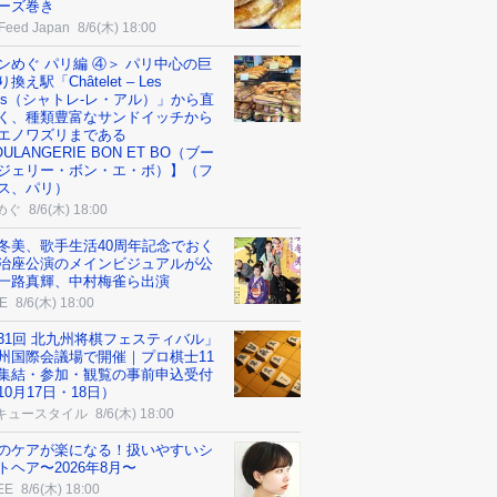
ーズ巻き
Feed Japan
8/6(木) 18:00
ンめぐ パリ編 ④＞ パリ中心の巨
換え駅「Châtelet – Les
lles（シャトレ-レ・アル）」から直
く、種類豊富なサンドイッチから
エノワズリまである
ULANGERIE BON ET BO（ブー
ジェリー・ボン・エ・ボ）】（フ
ス、パリ）
めぐ
8/6(木) 18:00
冬美、歌手生活40周年記念でおく
治座公演のメインビジュアルが公
一路真輝、中村梅雀ら出演
E
8/6(木) 18:00
31回 北九州将棋フェスティバル」
州国際会議場で開催｜プロ棋士11
集結・参加・観覧の事前申込受付
10月17日・18日）
キュースタイル
8/6(木) 18:00
のケアが楽になる！扱いやすいシ
トヘア〜2026年8月〜
EE
8/6(木) 18:00