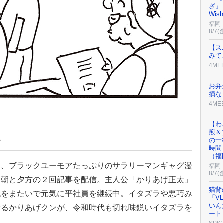
ざ』
Wis
福岡
8/7(
【ス
みて
4ME
お弁
損な
4ME
【わ
煎＆
し
の一
時間
（福
、ブラックユーモアたっぷりのサラリーマンギャグ漫
福岡
8/7(
、朝と夕方の２回記事を配信。主人公「かりあげ正太」
猫背
代をまたいで元気に平社員を継続中。イタズラや悪巧み
「V
いん
せるかりあげクンが、令和時代も切れ味鋭いイタズラを
ート