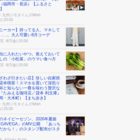
（福岡市・長浜）【ふるさと
h】
・九州ジモタイムズWish
金) 20:00
ニーカー】持ってる人、マネして
……。大人可愛い8月コーデ
EE
8/7(金) 20:00
当に入れたいやつ。覚えておいて
しの「小松菜」のウマい食べ方
EE
8/7(金) 20:00
ざわざ行きたい店】珍しい自家焙
貸本喫茶！スマホを置いて深煎り
杯と知らない一冊を味わう贅沢な
『たみえる珈琲店／貸本 利文庫』
岡・大木町）【まち歩き】
・九州ジモタイムズWish
金) 20:00
のネイビーセゾン、2026年夏曲
EGAVEGA」のMV公開 「あっち
だから！」のスタンプ配布がスタ