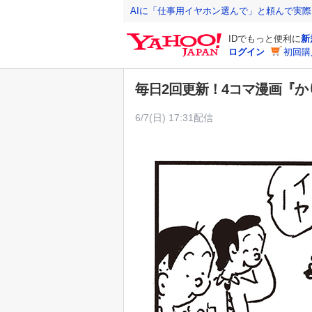
Y
AIに「仕事用イヤホン選んで」と頼んで実
a
IDでもっと便利に
新
h
ログイン
初回購
o
o
毎日2回更新！4コマ漫画『
!
J
6/7(日) 17:31配信
A
P
A
N