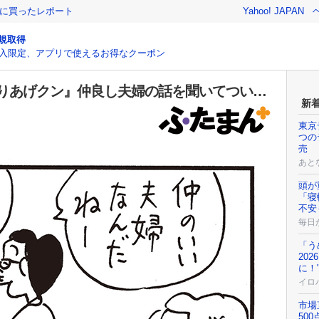
際に買ったレポート
Yahoo! JAPAN
規取得
入限定、アプリで使えるお得なクーポン
かりあげクン』仲良し夫婦の話を聞いてつい…
新
東京
つの
売
あと
頭が
「寝
不安
毎日
「う
20
に！
イロ
市場
50