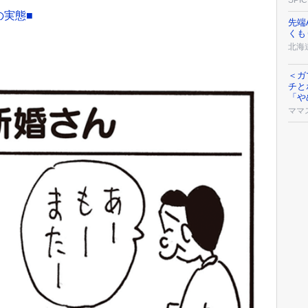
SPIC
の実態■
先端
くも
北海道
＜ガ
チと
「や
ママ