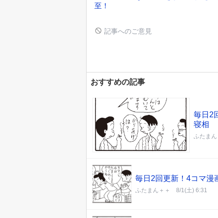
至！
記事へのご意見
おすすめの記事
毎日2
寝相
ふたまん
毎日2回更新！4コマ漫
ふたまん＋＋
8/1(土) 6:31