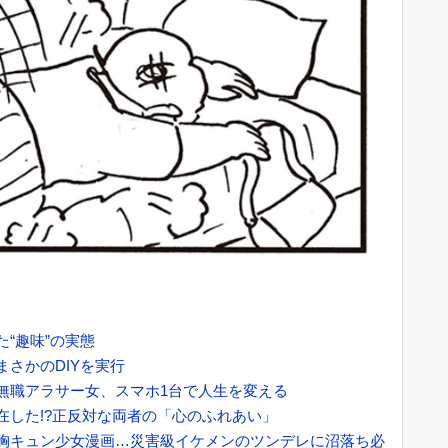
“趣味”の実態
さかのDIYを実行
無職アラサー女、スマホ1台で人生を変える
在した!?正反対な両者の「心のふれあい」
胸キュン少女漫画…災害級イケメンのツンデレに沼落ち必