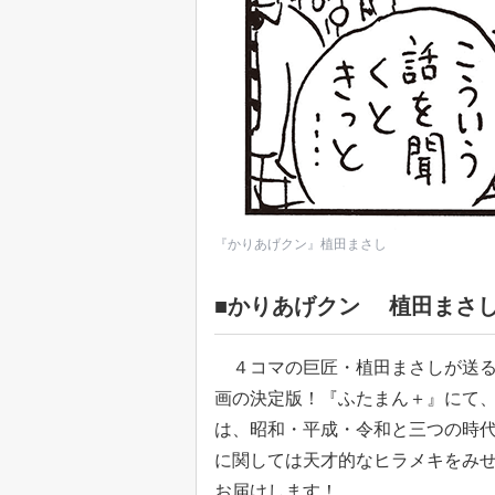
『かりあげクン』植田まさし
■かりあげクン 植田まさ
４コマの巨匠・植田まさしが送る
画の決定版！『ふたまん＋』にて
は、昭和・平成・令和と三つの時
に関しては天才的なヒラメキをみ
お届けします！