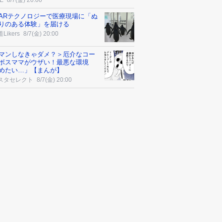
E
8/7(金) 20:00
ARテクノロジーで医療現場に「ぬ
りのある体験」を届ける
Likers
8/7(金) 20:00
マンしなきゃダメ？＞厄介なコー
ボスママがウザい！最悪な環境
めたい…」【まんが】
スタセレクト
8/7(金) 20:00