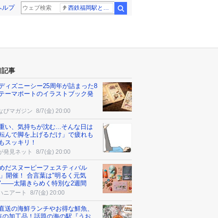
ヘルプ
西鉄福岡駅と薬院駅の構内で不適切音声
検索
着記事
ディズニーシー25周年が詰まった8
テーマポートのイラストブック発
なびマガジン
8/7(金) 20:00
重い、気持ちが沈む...そんな日は
転んで脚を上げるだけ」で疲れも
もスッキリ！
が発見ネット
8/7(金) 20:00
めだスヌーピーフェスティバル
26」開催！ 合言葉は"明るく元気
"――太陽きらめく特別な2週間
ハニアート
8/7(金) 20:00
直送の海鮮ランチやお得な鮮魚、
0点の加工品！話題の海の駅『うお