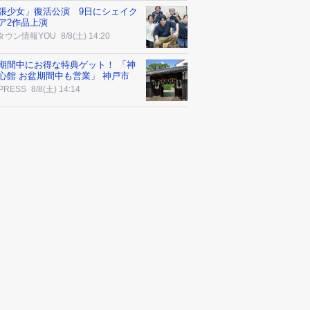
張少女」復活公演 9日にシェイク
ア2作品上演
タウン情報YOU
8/8(土) 14:20
期間中にお得な特典ゲット！ 「神
心館 お盆期間中も営業」 神戸市
 PRESS
8/8(土) 14:14