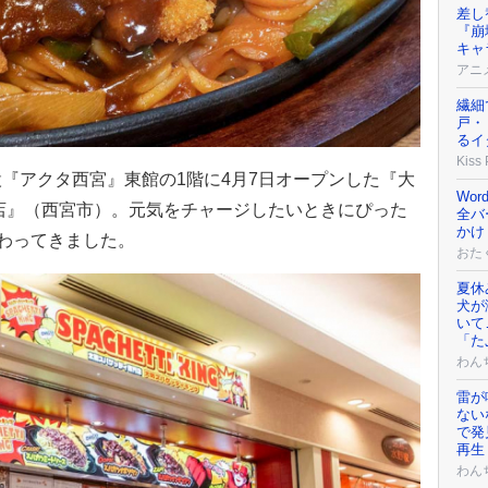
差し
『崩
キャ
アニ
繊細
戸・
るイ
Kiss
『アクタ西宮』東館の1階に4月7日オープンした『大
Wor
店』（西宮市）。元気をチャージしたいときにぴった
全バ
かけ
味わってきました。
おた
夏休
犬が
いて
「た
わん
雷が
ない
で発
再生
わん