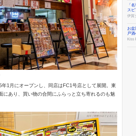
「名
スピ
伊賀
お盆
戸酒
Kiss
観
5年1月にオープンし、同店はFC1号店として展開。東
面にあり、買い物の合間にふらっと立ち寄れるのも魅