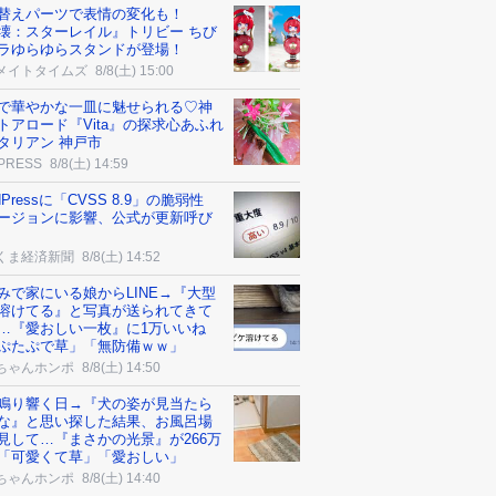
替えパーツで表情の変化も！
壊：スターレイル』トリビー ちび
ラゆらゆらスタンドが登場！
メイトタイムズ
8/8(土) 15:00
で華やかな一皿に魅せられる♡神
トアロード『Vita』の探求心あふれ
タリアン 神戸市
 PRESS
8/8(土) 14:59
dPressに「CVSS 8.9」の脆弱性
ージョンに影響、公式が更新呼び
くま経済新聞
8/8(土) 14:52
みで家にいる娘からLINE→『大型
溶けてる』と写真が送られてきて
…『愛おしい一枚』に1万いいね
ぷたぷで草」「無防備ｗｗ」
ちゃんホンポ
8/8(土) 14:50
鳴り響く日→『犬の姿が見当たら
な』と思い探した結果、お風呂場
見して…『まさかの光景』が266万
「可愛くて草」「愛おしい」
ちゃんホンポ
8/8(土) 14:40