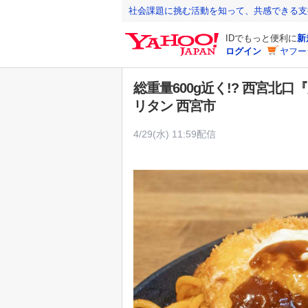
Y
社会課題に挑む活動を知って、共感できる支
a
IDでもっと便利に
新
h
ログイン
ヤフー
o
o
総重量600g近く!? 西宮
!
リタン 西宮市
J
A
4/29(水) 11:59配信
P
A
N