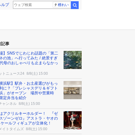
ヘルプ
檀れい
検索
着記事
場】SNSでじわじわ話題の「第二
ネの池」へ行ってみた / 絶景すぎ
0代母のおしゃべりも止まらなかっ
ットニュース24
8/8(土) 15:00
横浜駅】駅弁・お土産選びがもっ
利に？「プレシャスデリ＆ギフト
浜」がオープン 場所や営業時
限定弁当を紹介
チャンネル
8/8(土) 15:00
はアクリルキーホルダー！ 『ゼ
スゾーンゼロ』アストラ・ヤオの
7スケールフィギュアが立体化！
メイトタイムズ
8/8(土) 15:00