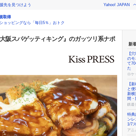
援先を見つけよう
Yahoo! JAPAN
規取得
ショッピングなら「毎日5％」おトク
北口『大阪スパゲッティキング』のガッツリ系ナポ
新
【穴
のモ
て7
た
ロケ
【新
と便
新横
間・
鉄道
特典
ンレ
1/
アニ