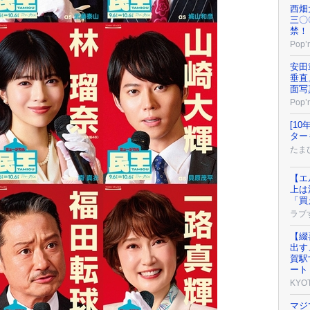
西畑
三〇
禁！
Pop’n
安田
垂直
面写
Pop’n
[1
ター
たまひ
【エ
上は
「買
ラブ
【綴
出す
賀駅
ート
KYO
マジ