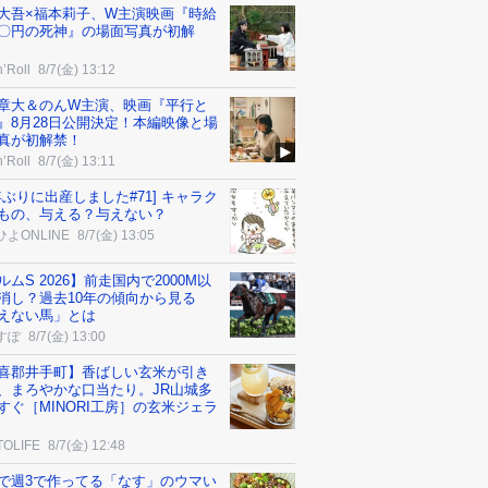
大吾×福本莉子、W主演映画『時給
〇円の死神』の場面写真が初解
’Roll
8/7(金) 13:12
章大＆のんW主演、映画『平行と
』8月28日公開決定！本編映像と場
真が初解禁！
’Roll
8/7(金) 13:11
0年ぶりに出産しました#71] キャラク
もの、与える？与えない？
よONLINE
8/7(金) 13:05
ルムS 2026】前走国内で2000М以
消し？過去10年の傾向から見る
えない馬」とは
すぽ
8/7(金) 13:00
喜郡井手町】香ばしい玄米が引き
、まろやかな口当たり。JR山城多
すぐ［MINORI工房］の玄米ジェラ
TOLIFE
8/7(金) 12:48
で週3で作ってる「なす」のウマい