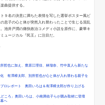
に楽曲提供する。
スト９名の決意に満ちた表情を写した選挙ポスター風ビ
生の息子の心と体が突然入れ替わったことで生じる混乱
像。池井戸潤の痛快政治コメディ小説を原作に、豪華キ
すミュージカル『民王』に注目だ。
像
別所哲也に加え、豊原江理佳、林瑠奈、竹中直人ら新たな
ル化 有澤樟太郎、別所哲也が心と体が入れ替わる親子を
ネプロレポート 奥田いろは＆有澤樟太郎が作り上げる
の見どころ」奥田いろは、小南満佑子らが囲み取材に登壇
開幕へ