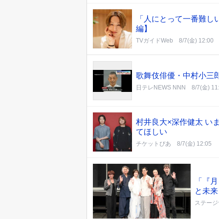
「人にとって一番難し
編】
TVガイドWeb
8/7(金) 12:00
歌舞伎俳優・中村小三
日テレNEWS NNN
8/7(金) 11
村井良大×深作健太 
てほしい
チケットぴあ
8/7(金) 12:05
「『月
と未来
ステージ