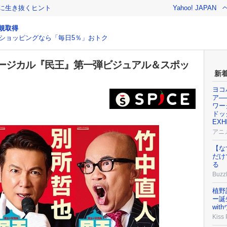
クに生き抜くヒント
Yahoo! JAPAN
規取得
ショッピングなら「毎日5％」おトク
ージカル『民王』第一弾ビジュアル＆スポッ
新
ヨコ
ア─
ワー
ドッグ
EX
アニ
【な
だけ
る
Buzz
植野
ー誕
wi
Kiss