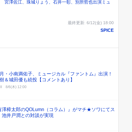
演 宮澤佐江、珠城りょう、石井一彰、別所哲也出演ミュ
定
最終更新:
6/12(金) 18:00
SPICE
月・小南満佑子、ミュージカル『ファントム』出演！
樹＆城田優も続投【コメントあり】
ll
8/6(木) 12:00
澤樟太郎のQOLumn（コラム）』がマチ★ソワにてス
・池井戸潤との対談が実現