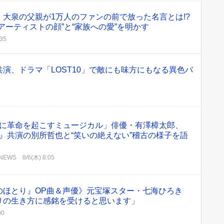
大泉の父親が1万人のファンの前で放った名言とは!?
アーティストの顔”と“家族への愛”を明かす
:35
演、ドラマ「LOST10」で敵にも味方にもなる異色バ
に革命を起こすミュージカル」俳優・有澤樟太郎、
』共演の別所哲也と“笑いの絶えない”稽古の様子を語
 NEWS
8/6(木) 8:05
のほとり』OP曲＆声優》元宝塚スター・七海ひろき
リの生き方に感銘を受けると思います」
00