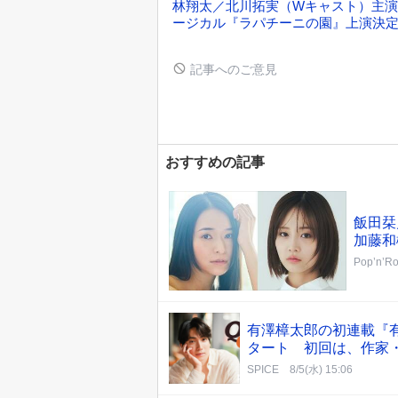
林翔太／北川拓実（Wキャスト）主
ージカル『ラパチーニの園』上演決
記事へのご意見
おすすめの記事
飯田栞
加藤和
Pop’n’Ro
有澤樟太郎の初連載『有
タート 初回は、作家
SPICE
8/5(水) 15:06