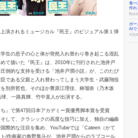
食べ
作れ
Buzz
ポー
AI
にて上演されるミュージカル『民王』のビジュアル第１弾
YOU
大学生の息子の心と体が突然入れ替わり巻き起こる混乱
めて描いた『民王』は、2010年に刊行された池井戸
、圧倒的な支持を受ける「池井戸潤小説」が、このたび
大臣である父親と入れ替わってしまう大学生・武藤翔役
役を別所哲也、そのほか豊原江理佳、林瑠奈（乃木坂
転球、一路真輝、竹中直人が出演する。
ち』で第47回日本アカデミー賞優秀脚本賞を受賞
。そして、クラシックの高度な技巧に加え、独自の編曲
的な注目を集め、YouTubeでは「Cateen（かて
ト/作曲家の角野隼斗が、池井戸潤からのラブコール