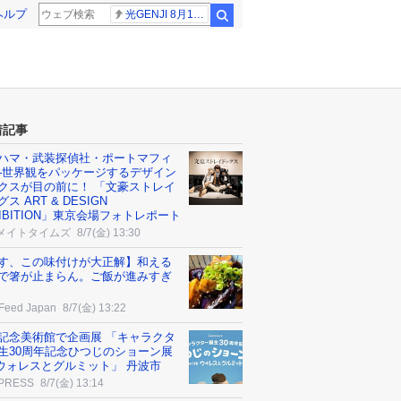
ヘルプ
光GENJI 8月19日
検索
着記事
ハマ・武装探偵社・ポートマフィ
─世界観をパッケージするデザイン
クスが目の前に！ 「文豪ストレイ
ス ART & DESIGN
HIBITION」東京会場フォトレポート
メイトタイムズ
8/7(金) 13:30
す、この味付けが大正解】和える
で箸が止まらん。ご飯が進みすぎ
Feed Japan
8/7(金) 13:22
記念美術館で企画展 「キャラクタ
生30周年記念ひつじのショーン展
thウォレスとグルミット」 丹波市
 PRESS
8/7(金) 13:14