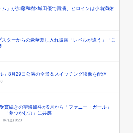
トム』が加藤和樹×城田優で再演、ヒロインは小南満佑
プスターからの豪華差し入れ披露「レベルが違う」「こ
響
レドシル」8月29日公演の全景＆スイッチング映像を配信
00
受賞続きの望海風斗が9月から「ファニー・ガール」
 「夢つかむ力」に共感
8/7(金) 8:23