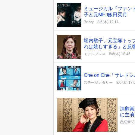
ミュージカル『ファン
子と元ME:I飯田栞月
Bezzy
8/6(木) 12:11
堀内敬子、元宝塚トッ
れは嬉しすぎる」と反
モデルプレス
8/6(木) 18:46
One on One「サ
ステージナタリー
8/6(木) 17:
演劇賞
に主演
産経新聞