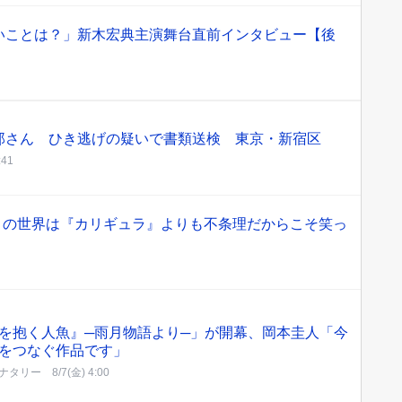
いことは？」新木宏典主演舞台直前インタビュー【後
郎さん ひき逃げの疑いで書類送検 東京・新宿区
:41
いまの世界は『カリギュラ』よりも不条理だからこそ笑っ
を抱く人魚』─雨月物語より─」が開幕、岡本圭人「今
をつなぐ作品です」
ナタリー
8/7(金) 4:00