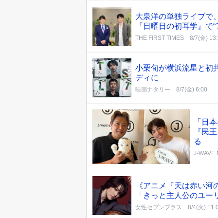
大泉洋の単独ライブで、
『日曜日の初耳学』で“
THE FIRST TIMES
8/7(金) 13
小栗旬が横浜流星と初共
ディに
映画ナタリー
8/7(金) 6:00
「日本
『民王
る
J-WAVE
《アニメ『天は赤い河
「きっと主人公のユー
女性セブンプラス
8/4(火) 11: