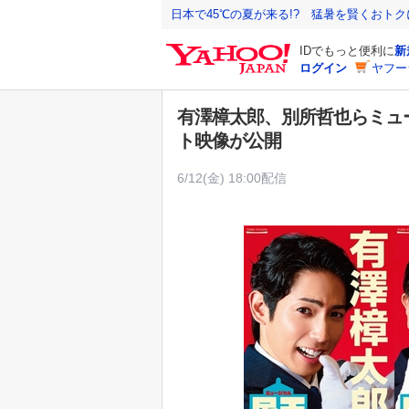
Y
日本で45℃の夏が来る!? 猛暑を賢くおト
a
IDでもっと便利に
新
h
ログイン
ヤフー
o
o
有澤樟太郎、別所哲也らミュ
!
ト映像が公開
J
A
6/12(金) 18:00配信
P
A
N