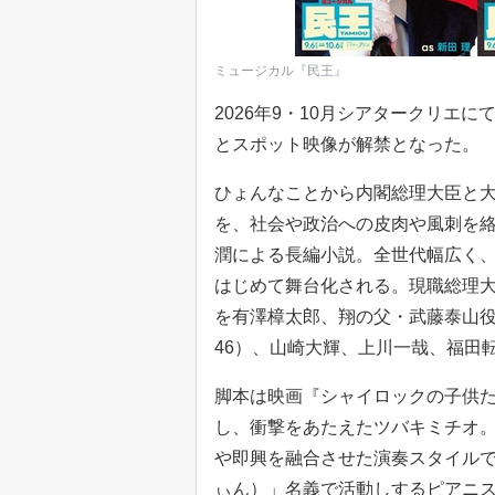
ミュージカル『民王』
2026年9・10月シアタークリエ
とスポット映像が解禁となった。
ひょんなことから内閣総理大臣と
を、社会や政治への皮肉や風刺を絡
潤による長編小説。全世代幅広く
はじめて舞台化される。現職総理
を有澤樟太郎、翔の父・武藤泰山
46）、山崎大輝、上川一哉、福田
脚本は映画『シャイロックの子供た
し、衝撃をあたえたツバキミチオ
や即興を融合させた演奏スタイルで国際
ぃん）」名義で活動しするピアニス