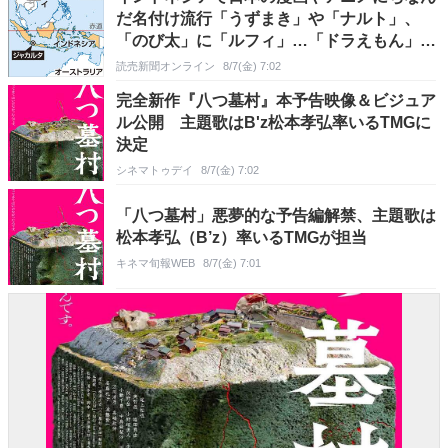
だ名付け流行「うずまき」や「ナルト」、
「のび太」に「ルフィ」…「ドラえもん」
「スネ夫」も
読売新聞オンライン
8/7(金) 7:02
完全新作『八つ墓村』本予告映像＆ビジュア
ル公開 主題歌はB'z松本孝弘率いるTMGに
決定
シネマトゥデイ
8/7(金) 7:02
「八つ墓村」悪夢的な予告編解禁、主題歌は
松本孝弘（B’z）率いるTMGが担当
キネマ旬報WEB
8/7(金) 7:01