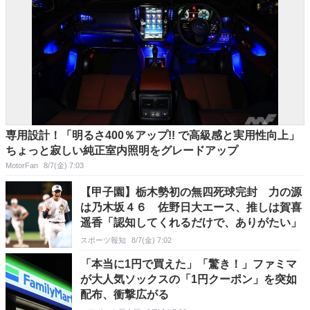
専用設計！「明るさ400％アップ!! で高級感と実用性向上」
ちょっと寂しい純正室内照明をグレードアップ
MotorFan
8/7(金) 7:03
【甲子園】栃木勢初の無四死球完封 力の源
は乃木坂４６ 佐野日大エース、推しは賀喜
遥香「認知してくれるだけで、ありがたい」
スポーツ報知
8/7(金) 7:02
「本当に1円で買えた」「驚き！」ファミマ
が大人気ソックスの「1円クーポン」を突如
配布、衝撃広がる