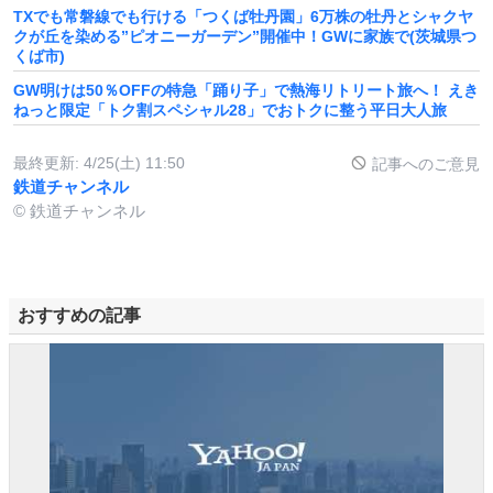
TXでも常磐線でも行ける「つくば牡丹園」6万株の牡丹とシャクヤ
クが丘を染める”ピオニーガーデン”開催中！GWに家族で(茨城県つ
くば市)
GW明けは50％OFFの特急「踊り子」で熱海リトリート旅へ！ えき
ねっと限定「トク割スペシャル28」でおトクに整う平日大人旅
最終更新:
4/25(土) 11:50
記事へのご意見
鉄道チャンネル
© 鉄道チャンネル
おすすめの記事