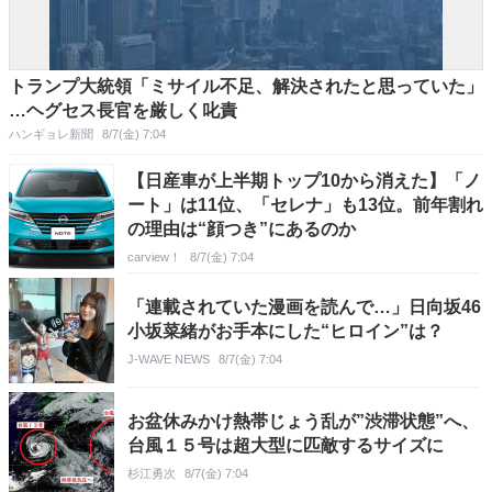
トランプ大統領「ミサイル不足、解決されたと思っていた」
…ヘグセス長官を厳しく叱責
ハンギョレ新聞
8/7(金) 7:04
【日産車が上半期トップ10から消えた】「ノ
ート」は11位、「セレナ」も13位。前年割れ
の理由は“顔つき”にあるのか
carview！
8/7(金) 7:04
「連載されていた漫画を読んで…」日向坂46
小坂菜緒がお手本にした“ヒロイン”は？
J-WAVE NEWS
8/7(金) 7:04
お盆休みかけ熱帯じょう乱が”渋滞状態”へ、
台風１５号は超大型に匹敵するサイズに
杉江勇次
8/7(金) 7:04