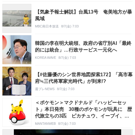
【気象予報士解説】台風13号 奄美地方が暴
風域
MBC南日本放送
8/7(金) 7:03
韓国の李在明大統領、政府の省庁別AI「最終
的には統合」…行政サービス一元化へ
KOREA WAVE
8/7(金) 7:03
【#佐藤優のシン世界地図探索172】「高市幕
府≒三代将軍家光時代」が到来!?
週プレNEWS
8/7(金) 7:03
＜ポケモン＞マクドナルド「ハッピーセッ
ト」本日発売 30種のポケモンが玩具に 歴
代旅立ちの3匹 ピカチュウ、イーブイ、カ
ビゴンも
MANTANWEB
8/7(金) 7:03