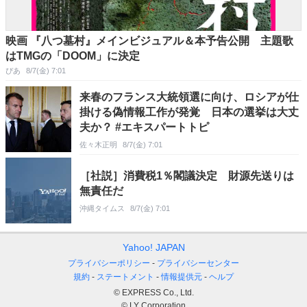
映画 『八つ墓村』メインビジュアル＆本予告公開 主題歌
はTMGの「DOOM」に決定
ぴあ
8/7(金) 7:01
来春のフランス大統領選に向け、ロシアが仕
掛ける偽情報工作が発覚 日本の選挙は大丈
夫か？ #エキスパートトピ
佐々木正明
8/7(金) 7:01
［社説］消費税1％閣議決定 財源先送りは
無責任だ
沖縄タイムス
8/7(金) 7:01
Yahoo! JAPAN
プライバシーポリシー
プライバシーセンター
規約
ステートメント
情報提供元
ヘルプ
© EXPRESS Co., Ltd.
© LY Corporation