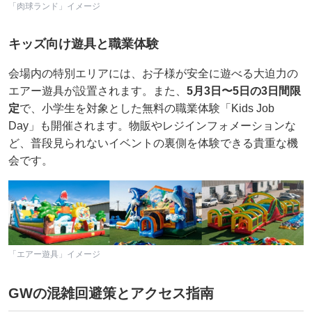
「肉球ランド」イメージ
キッズ向け遊具と職業体験
会場内の特別エリアには、お子様が安全に遊べる大迫力の
エアー遊具が設置されます。また、
5月3日〜5日の3日間限
定
で、小学生を対象とした無料の職業体験「Kids Job
Day」も開催されます。物販やレジインフォメーションな
ど、普段見られないイベントの裏側を体験できる貴重な機
会です。
「エアー遊具」イメージ
GWの混雑回避策とアクセス指南