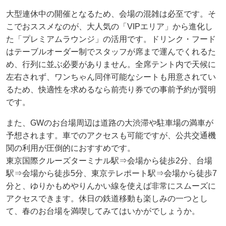
大型連休中の開催となるため、会場の混雑は必至です。そ
こでおススメなのが、大人気の「VIPエリア」から進化し
た「プレミアムラウンジ」の活用です。ドリンク・フード
はテーブルオーダー制でスタッフが席まで運んでくれるた
め、行列に並ぶ必要がありません。全席テント内で天候に
左右されず、ワンちゃん同伴可能なシートも用意されてい
るため、快適性を求めるなら前売り券での事前予約が賢明
です。
また、GWのお台場周辺は道路の大渋滞や駐車場の満車が
予想されます。車でのアクセスも可能ですが、公共交通機
関の利用が圧倒的におすすめです。
東京国際クルーズターミナル駅⇒会場から徒歩2分、台場
駅⇒会場から徒歩5分、東京テレポート駅⇒会場から徒歩7
分と、ゆりかもめやりんかい線を使えば非常にスムーズに
アクセスできます。休日の鉄道移動も楽しみの一つとし
て、春のお台場を満喫してみてはいかがでしょうか。