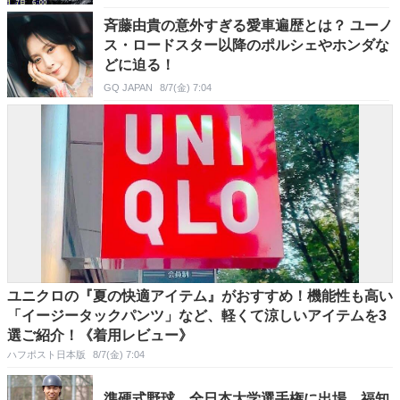
斉藤由貴の意外すぎる愛車遍歴とは？ ユーノ
ス・ロードスター以降のポルシェやホンダな
どに迫る！
GQ JAPAN
8/7(金) 7:04
ユニクロの『夏の快適アイテム』がおすすめ！機能性も高い
「イージータックパンツ」など、軽くて涼しいアイテムを3
選ご紹介！《着用レビュー》
ハフポスト日本版
8/7(金) 7:04
準硬式野球 全日本大学選手権に出場 福知