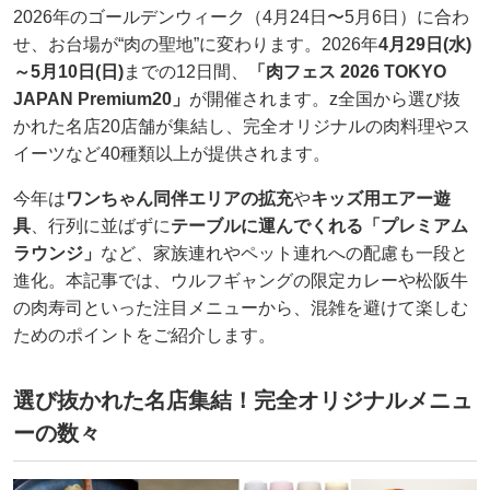
2026年のゴールデンウィーク（4月24日〜5月6日）に合わ
せ、お台場が“肉の聖地”に変わります。2026年
4月29日(水)
～5月10日(日)
までの12日間、
「肉フェス 2026 TOKYO
JAPAN Premium20」
が開催されます。z全国から選び抜
かれた名店20店舗が集結し、完全オリジナルの肉料理やス
イーツなど40種類以上が提供されます。
今年は
ワンちゃん同伴エリアの拡充
や
キッズ用エアー遊
具
、行列に並ばずに
テーブルに運んでくれる「プレミアム
ラウンジ」
など、家族連れやペット連れへの配慮も一段と
進化。本記事では、ウルフギャングの限定カレーや松阪牛
の肉寿司といった注目メニューから、混雑を避けて楽しむ
ためのポイントをご紹介します。
選び抜かれた名店集結！完全オリジナルメニュ
ーの数々