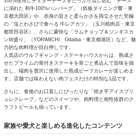
100%使用しチェダーチーズをたっぷり流し込む「チーズ
に溺れた 和牛100%ハンバーグ」（鉄板ダイニング響・東
京都大田区）や、赤身の旨さと柔らかさを両立させた究極
の「塩とわさびで食べる 牛レアカツ」（玉川精肉店・東京
都世田谷区）、さらに豪快な「ラムチョップ＆ジンギスカ
ンW盛り」（YORIMICHI Odaiba・東京都港区）など、魅
力的な肉料理が目白押しです。
人気店のウルフギャング・ステーキハウスからは、熟成さ
せたプライムの骨付きステーキを骨ごと煮込んで旨味を抽
出し、端肉を贅沢に使用した熟成ビーフカレーが楽しめま
す。店舗では味わえない肉フェスだけの特別な1品です。
さらに、食後のお口直しにぴったりな「焼き芋アイスブリ
ュレクレープ」などのスイーツや、肉料理と相性抜群のク
ラフトビールも揃っています。
家族や愛犬と楽しめる進化したコンテンツ