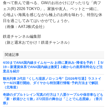
食べて飲んで遊べる、GWのお出かけにぴったりな「肉フ
ェス(R) 2026 TOKYO」。家族や友人、ペットと一緒に、
心地よい海風を感じながら極上のお肉を味わう、特別な休
日を過ごしてみてはいかがでしょうか。
（画像：AATJ株式会社）
鉄道チャンネル編集部
（旅と週末おでかけ！鉄道チャンネル）
関連記事
4/30までANA国内線タイムセール お得に夏休み･帰省を予約！【 5/
19～新運賃体系でANA国内線は激変】2歳からの座席有料化など注
意点を紹介
観光列車 2代目 “くしろ湿原ノロッコ号”【2026年引退】ラストイ
ヤー4/25運行開始、ダイヤから特別運行情報･予約方法まで解説
（北海道）
奇跡のダブルトレイン写真の行方は？八栗ケーブルや保存車なども
「新・鉄道ひとり旅」272回目の舞台は「ことでん志度線」（香川
県）