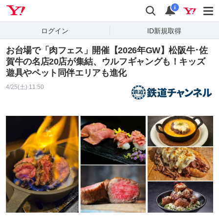
Yahoo! JAPAN
検索
通知
i
ログイン
ID新規取得
お台場で「肉フェス」開催【2026年GW】松阪牛･佐
賀牛の名店20店が集結、ウルフギャングも！キッズ
遊具やペット同伴エリアも進化
4/25(土) 11:50