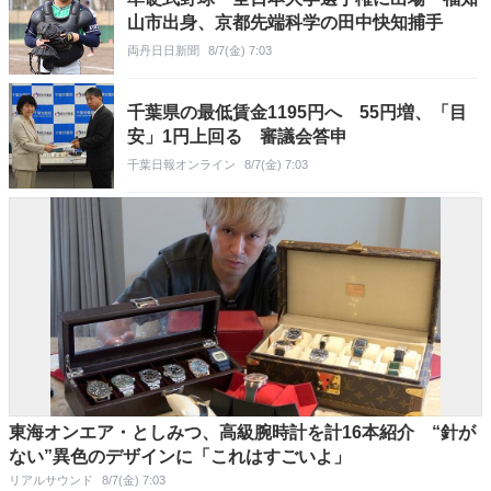
山市出身、京都先端科学の田中快知捕手
両丹日日新聞
8/7(金) 7:03
千葉県の最低賃金1195円へ 55円増、「目
安」1円上回る 審議会答申
千葉日報オンライン
8/7(金) 7:03
東海オンエア・としみつ、高級腕時計を計16本紹介 “針が
ない”異色のデザインに「これはすごいよ」
リアルサウンド
8/7(金) 7:03