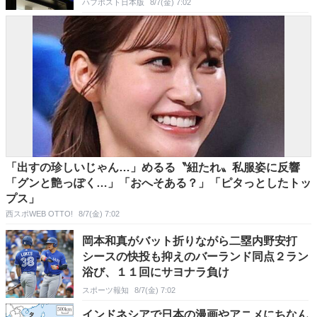
ハフポスト日本版
8/7(金) 7:02
「出すの珍しいじゃん…」めるる〝紐たれ〟私服姿に反響
「グンと艶っぽく…」「おへそある？」「ピタっとしたトッ
プス」
西スポWEB OTTO!
8/7(金) 7:02
岡本和真がバット折りながら二塁内野安打
シースの快投も抑えのバーランド同点２ラン
浴び、１１回にサヨナラ負け
スポーツ報知
8/7(金) 7:02
インドネシアで日本の漫画やアニメにちなん