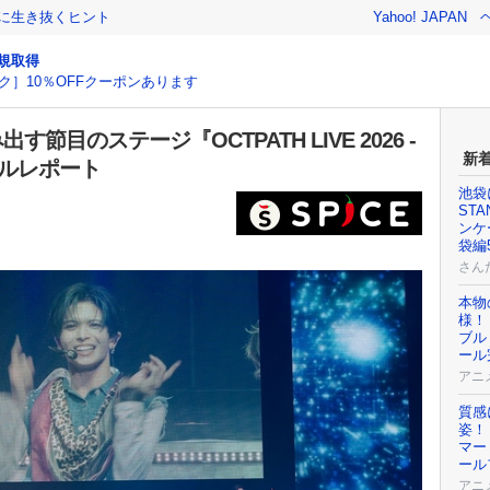
クに生き抜くヒント
Yahoo! JAPAN
規取得
ク］10％OFFクーポンあります
節目のステージ『OCTPATH LIVE 2026 -
新
シャルレポート
池袋
ST
ンケ
袋編
さん
本物
様！
ブル
ール
アニ
質感
姿！
マー
ール
アニ