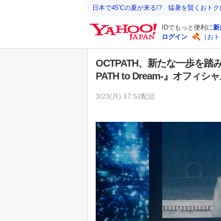
Y
日本で45℃の夏が来る!? 猛暑を賢くおト
a
IDでもっと便利に
新
h
ログイン
［おト
o
o
OCTPATH、新たな一歩を踏み出す
!
PATH to Dream-』オフィ
J
A
3/23(月) 17:52配信
P
A
N