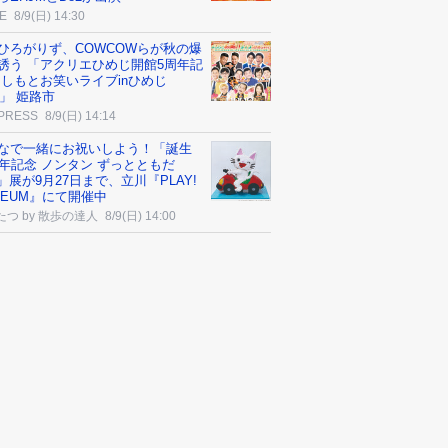
E
8/9(日) 14:30
ひろがりず、COWCOWらが秋の爆
誘う 「アクリエひめじ開館5周年記
よしもとお笑いライブinひめじ
6」 姫路市
 PRESS
8/9(日) 14:14
なで一緒にお祝いしよう！「誕生
周年記念 ノンタン ずっとともだ
!!」展が9月27日まで、立川『PLAY!
SEUM』にて開催中
たつ by 散歩の達人
8/9(日) 14:00