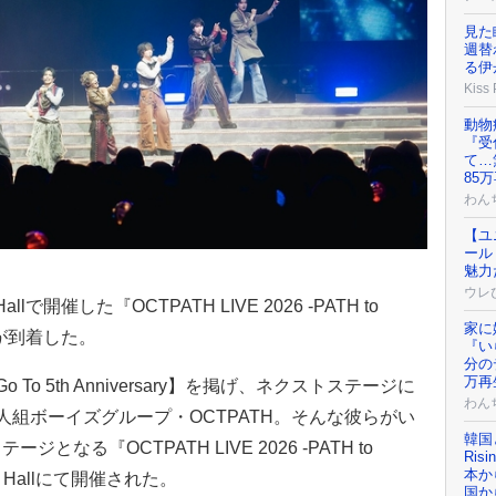
見た
週替
る伊
Kiss
動物
『受
て…
85
わん
【ユ
ール
魅力
ウレ
allで開催した『OCTPATH LIVE 2026 -PATH to
家に
トが到着した。
『い
分の
万再
o 5th Anniversary】を掲げ、ネクストステージに
わん
人組ボーイズグループ・OCTPATH。そんな彼らがい
韓国
る『OCTPATH LIVE 2026 -PATH to
Risi
本から
ia Hallにて開催された。
国か