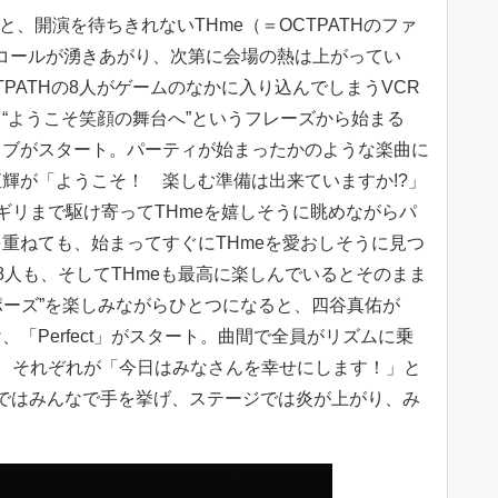
れると、開演を待ちきれないTHme（＝OCTPATHのファ
コールが湧きあがり、次第に会場の熱は上がってい
PATHの8人がゲームのなかに入り込んでしまうVCR
“ようこそ笑顔の舞台へ”というフレーズから始まる
イブがスタート。パーティが始まったかのような楽曲に
輝が「ようこそ！ 楽しむ準備は出来ていますか!?」
ギリまで駆け寄ってTHmeを嬉しそうに眺めながらパ
重ねても、始まってすぐにTHmeを愛おしそうに見つ
8人も、そしてTHmeも最高に楽しんでいるとそのまま
keポーズ”を楽しみながらひとつになると、四谷真佑が
「Perfect」がスタート。曲間で全員がリズムに乗
、それぞれが「今日はみなさんを幸せにします！」と
p」ではみんなで手を挙げ、ステージでは炎が上がり、み