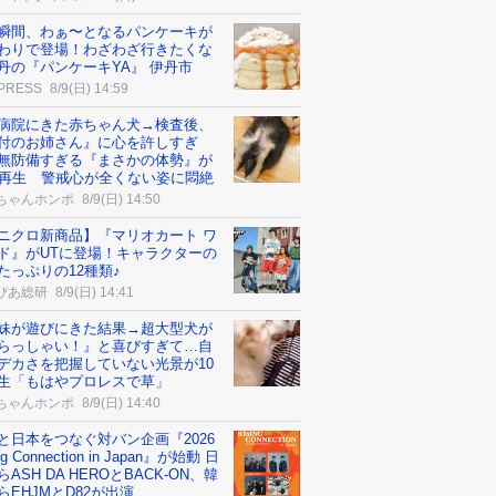
瞬間、わぁ〜となるパンケーキが
わりで登場！わざわざ行きたくな
丹の『パンケーキYA』 伊丹市
 PRESS
8/9(日) 14:59
病院にきた赤ちゃん犬→検査後、
付のお姉さん』に心を許しすぎ
無防備すぎる『まさかの体勢』が
万再生 警戒心が全くない姿に悶絶
ちゃんホンポ
8/9(日) 14:50
ニクロ新商品】『マリオカート ワ
ド』がUTに登場！キャラクターの
たっぷりの12種類♪
ぴあ総研
8/9(日) 14:41
妹が遊びにきた結果→超大型犬が
らっしゃい！』と喜びすぎて…自
デカさを把握していない光景が10
生「もはやプロレスで草」
ちゃんホンポ
8/9(日) 14:40
と日本をつなぐ対バン企画『2026
ng Connection in Japan』が始動 日
ASH DA HEROとBACK-ON、韓
らEHJMとD82が出演