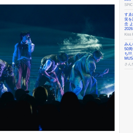
SPIC
すゑ
笑を
念 
202
Kiss
みん
50
ち!
MU
さん