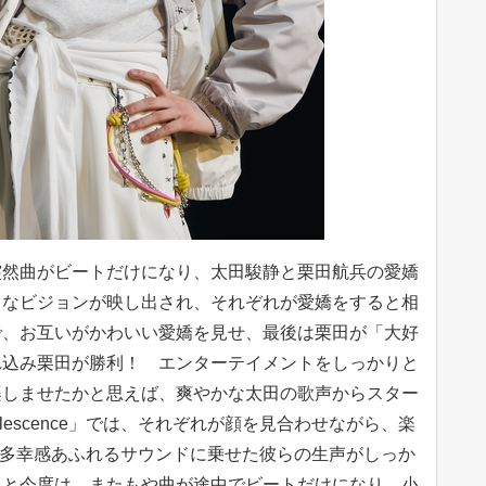
突然曲がビートだけになり、太田駿静と栗田航兵の愛嬌
うなビジョンが映し出され、それぞれが愛嬌をすると相
で、お互いがかわいい愛嬌を見せ、最後は栗田が「大好
れ込み栗田が勝利！ エンターテイメントをしっかりと
楽しませたかと思えば、爽やかな太田の歌声からスター
lescence」では、それぞれが顔を見合わせながら、楽
では多幸感あふれるサウンドに乗せた彼らの生声がしっか
ると今度は、またもや曲が途中でビートだけになり、小