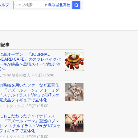
ヘルプ
鳥取城北高校
検索
着記事
に新オープン！『JOURNAL
ANDARD CAFE』のスフレベイクパ
ーキが絶品〜黒猫スイーツ散歩 池
5〜
たつ by 散歩の達人
8/9(日) 15:00
の毛織を用いたファーなど豪華仕
 『アズールレーン』フォーミダ
「スチルイラストVer.」が1/7スケ
完成品フィギュアで立体化！
メイトタイムズ
8/9(日) 15:00
にもこだわったチャイナドレス
 『アズールレーン』重巡のブレ
トン スチルイラストVer.が1/7スケ
フィギュアで立体化！
メイトタイムズ
8/9(日) 15:00