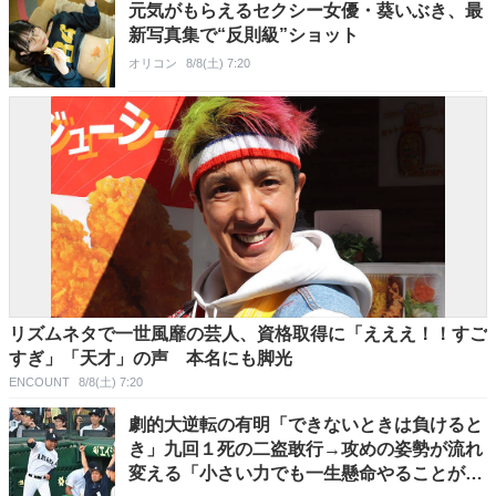
元気がもらえるセクシー女優・葵いぶき、最
新写真集で“反則級”ショット
オリコン
8/8(土) 7:20
リズムネタで一世風靡の芸人、資格取得に「えええ！！すご
すぎ」「天才」の声 本名にも脚光
ENCOUNT
8/8(土) 7:20
劇的大逆転の有明「できないときは負けると
き」九回１死の二盗敢行→攻めの姿勢が流れ
変える「小さい力でも一生懸命やることが」