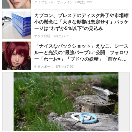
ダイヤモンド・オンライン
8/8(土) 7:21
カプコン、プレステのディスク終了や市場縮
小の懸念に「大きな影響は想定せず」パッケ
ージは“わずか5％以下”の見込み
オタク総研
8/8(土) 7:21
「ナイスなバックショット」えなこ、シース
ルーと光沢の“最強パープル”公開 フォロワ
ー「わーお♥」「ブドウの妖精」「前からも
欲しいですね」
中日スポーツ
8/8(土) 7:20