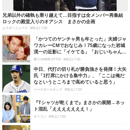
兄弟以外の確執も乗り越えて…目指すは全メンバー再集結
ロックの殿堂入りのオアシス まさかの企画
よろず～ニュース
8/8(土) 7:20
「かつてのヤンチャ男も年とった」夫婦ジャ
ワカレーCMでおなじみ！75歳になった岩城
滉一の近影に「イケてる」「おじいちゃんに
なってもダンディ」の声
西スポWEB OTTO!
8/8(土) 7:20
中日、代打の切り札が勝負強さを発揮！大矢
氏「1打席にかける集中力」、「ここは俺だ
なというところまで高めていると思う」
ベースボールキング
8/8(土) 7:20
『Tシャツが乾くまで』まさかの展開→ネッ
ト混乱「えええええええ！」
オリコン
8/8(土) 7:20