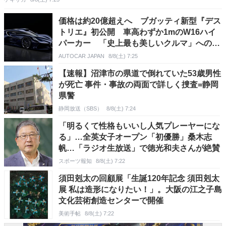
価格は約20億超えへ ブガッティ新型『デス
トリエ』初公開 車高わずか1mのW16ハイ
パーカー 「史上最も美しいクルマ」へのオ
マージュ
AUTOCAR JAPAN
8/8(土) 7:25
【速報】沼津市の県道で倒れていた53歳男性
が死亡 事件・事故の両面で詳しく捜査=静岡
県警
静岡放送（SBS）
8/8(土) 7:24
「明るくて性格もいいし人気プレーヤーにな
る」…全英女子オープン「初優勝」桑木志
帆…「ラジオ生放送」で徳光和夫さんが絶賛
スポーツ報知
8/8(土) 7:22
須田剋太の回顧展「生誕120年記念 須田剋太
展 私は造形になりたい！」。大阪の江之子島
文化芸術創造センターで開催
美術手帖
8/8(土) 7:22