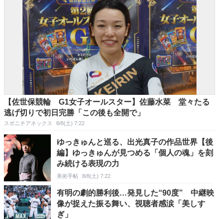
【佐世保競輪 G1女子オールスター】佐藤水菜 堂々たる
逃げ切りで初日完勝「この後も全開で」
スポニチアネックス
8/8(土) 7:22
ゆっきゅんと巡る、出光真子の作品世界【後
編】ゆっきゅんが見つめる「個人の魂」を刻
み続ける表現の力
美術手帖
8/8(土) 7:22
有明の劇的勝利後…発見した“90度” 中継映
像が捉えた振る舞い、視聴者感涙「美しす
ぎ」