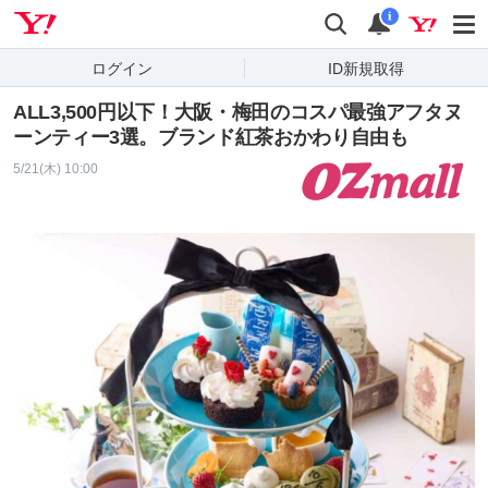
Yahoo! JAPAN
検索
通知
i
ログイン
ID新規取得
ALL3,500円以下！大阪・梅田のコスパ最強アフタヌ
ーンティー3選。ブランド紅茶おかわり自由も
5/21(木) 10:00