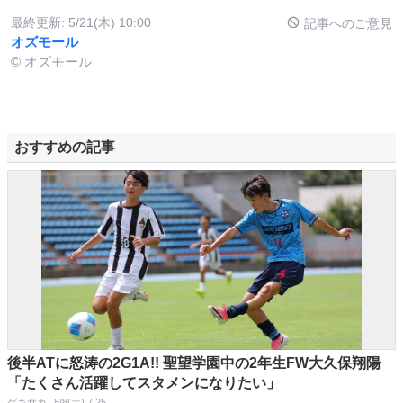
最終更新:
5/21(木) 10:00
記事へのご意見
オズモール
© オズモール
おすすめの記事
後半ATに怒涛の2G1A!! 聖望学園中の2年生FW大久保翔陽
「たくさん活躍してスタメンになりたい」
ゲキサカ
8/8(土) 7:25