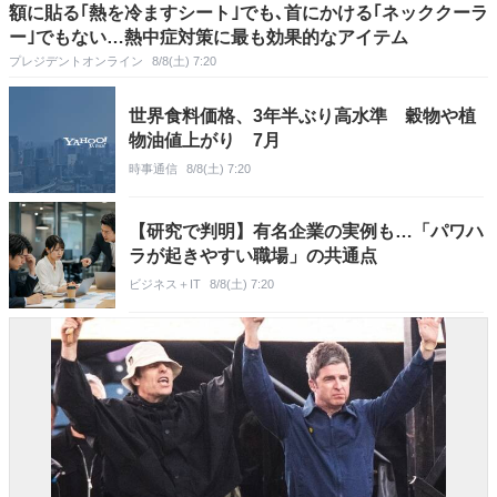
額に貼る｢熱を冷ますシート｣でも､首にかける｢ネッククーラ
ー｣でもない…熱中症対策に最も効果的なアイテム
プレジデントオンライン
8/8(土) 7:20
世界食料価格、3年半ぶり高水準 穀物や植
物油値上がり 7月
時事通信
8/8(土) 7:20
【研究で判明】有名企業の実例も…「パワハ
ラが起きやすい職場」の共通点
ビジネス＋IT
8/8(土) 7:20