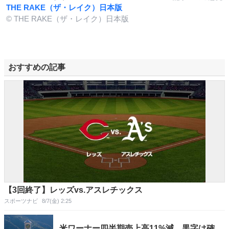
THE RAKE（ザ・レイク）日本版
© THE RAKE（ザ・レイク）日本版
おすすめの記事
【3回終了】レッズvs.アスレチックス
スポーツナビ
8/7(金) 2:25
米ワーナー四半期売上高11%減、黒字は確