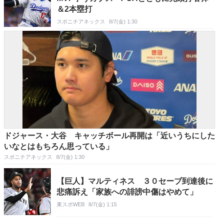
＆2本塁打
スポニチアネックス
8/7(金) 1:30
ドジャース・大谷 キャッチボール再開は「近いうちにした
いなとはもちろん思っている」
スポニチアネックス
8/7(金) 1:30
【巨人】マルティネス ３０セーブ到達後に
悲痛訴え「家族への誹謗中傷はやめて」
東スポWEB
8/7(金) 1:15