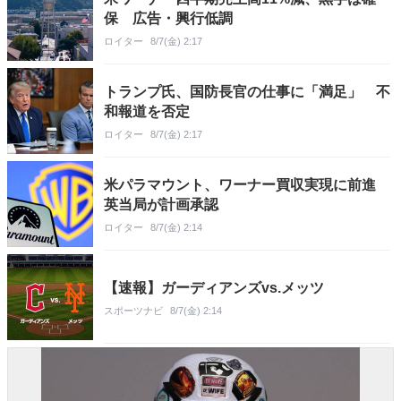
保 広告・興行低調
ロイター
8/7(金) 2:17
トランプ氏、国防長官の仕事に「満足」 不
和報道を否定
ロイター
8/7(金) 2:17
米パラマウント、ワーナー買収実現に前進
英当局が計画承認
ロイター
8/7(金) 2:14
【速報】ガーディアンズvs.メッツ
スポーツナビ
8/7(金) 2:14