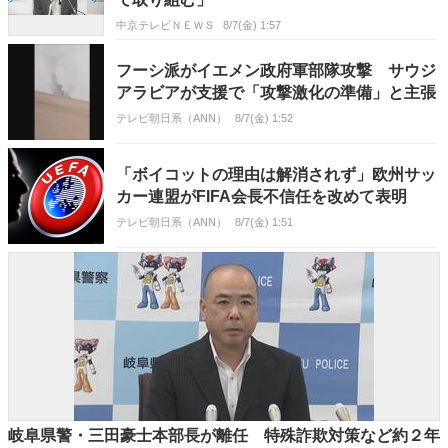
中京テレビＮＥＷＳ
8/7(金) 1:57
フーシ派がイエメン政府軍部隊攻撃 サウジ
アラビアが支援で「攻撃激化の準備」と主張
テレビ朝日系（ANN）
8/7(金) 1:52
「ボイコットの理由は解消されず」欧州サッ
カー連盟がFIFA会長不信任を改めて表明
テレビ朝日系（ANN）
8/7(金) 1:51
岐阜県警・三田豪士本部長が離任 特殊詐欺対策など約２年