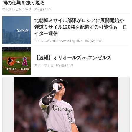
間の任期を振り返る
中京テレビＮＥＷＳ
8/7(金) 1:51
北朝鮮ミサイル部隊がロシアに展開開始か
弾道ミサイル120発を配備する可能性も ロ
イター通信
TBS NEWS DIG Powered by JNN
8/7(金) 1:46
【速報】オリオールズvs.エンゼルス
スポーツナビ
8/7(金) 1:39