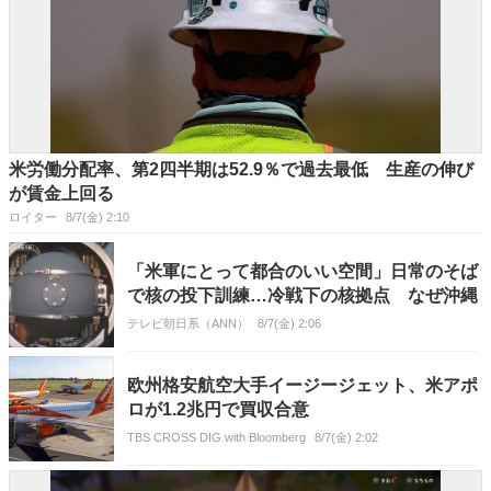
米労働分配率、第2四半期は52.9％で過去最低 生産の伸び
が賃金上回る
ロイター
8/7(金) 2:10
「米軍にとって都合のいい空間」日常のそば
で核の投下訓練…冷戦下の核拠点 なぜ沖縄
テレビ朝日系（ANN）
8/7(金) 2:06
欧州格安航空大手イージージェット、米アポ
ロが1.2兆円で買収合意
TBS CROSS DIG with Bloomberg
8/7(金) 2:02