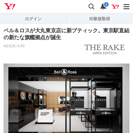
Yahoo! JAPAN
検索
通知
i
ログイン
ID新規取得
ベル＆ロスが大丸東京店に新ブティック。東京駅直結
の新たな旗艦拠点が誕生
4/23(木) 4:00