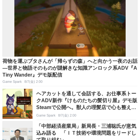
荷物を運ぶブタさんが「帰らずの森」へと向かう一夜のお話
―世界と物語そのものが謎解きな知識アンロック系ADV『A
Tiny Wander』デモ版配信
Game Spark
8/7(金) 2:00
ヘアカットを通して会話する、お仕事系トー
クADV新作『けものたちの髪切り屋』デモ版
Steamで公開へ。獣人の理髪店で心も整えて
鏡にふさわしい姿を映す
Game Spark
8/7(金) 2:00
「中部経済産業局」新局長・三浦聡氏が意気
込み語る 「ＩＴ技術や環境問題をリードし
て取り組む」