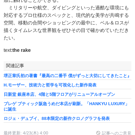
致に触れることができる。
ミリタリーや航空、ダイビングといった過酷な環境にも
対応するプロ仕様のスペックと、現代的な美学が共鳴する
空間。移動の合間やショッピングの最中に、ベル＆ロスが
描くタイムレスな世界観をぜひその目で確かめていただき
たい。
text:
the rake
関連記事
堺正章氏初の著書『最高の二番手 僕がずっと大切にしてきたこと』
H.モーザー、技術力と哲学を可視化した新作発表
日新堂 銀座本店、4階と5階フロアがリニューアルオープン
ブレゲ ブティック阪急うめだ本店が刷新。「HANKYU LUXURY」
に誕生
ロジェ・デュブイ、88本限定の新作クロノグラフを発表
最終更新:
4/23(木) 4:00
記事へのご意見