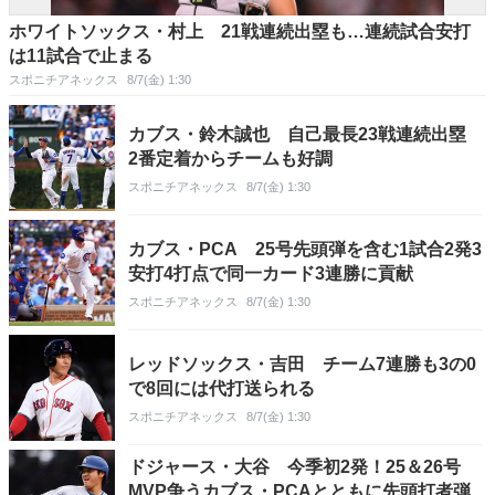
ホワイトソックス・村上 21戦連続出塁も…連続試合安打
は11試合で止まる
スポニチアネックス
8/7(金) 1:30
カブス・鈴木誠也 自己最長23戦連続出塁
2番定着からチームも好調
スポニチアネックス
8/7(金) 1:30
カブス・PCA 25号先頭弾を含む1試合2発3
安打4打点で同一カード3連勝に貢献
スポニチアネックス
8/7(金) 1:30
レッドソックス・吉田 チーム7連勝も3の0
で8回には代打送られる
スポニチアネックス
8/7(金) 1:30
ドジャース・大谷 今季初2発！25＆26号
MVP争うカブス・PCAとともに先頭打者弾