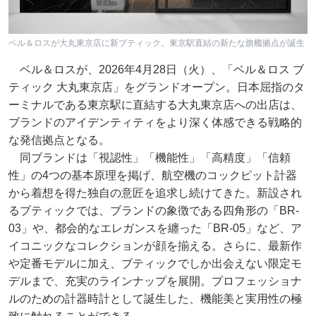
ベル＆ロスが大丸東京店に新ブティック。東京駅直結の新たな旗艦拠点が誕生
ベル＆ロスが、2026年4月28日（火）、「ベル＆ロス ブ
ティック 大丸東京店」をグランドオープン。日本屈指のタ
ーミナルである東京駅に直結する大丸東京店への出店は、
ブランドのアイデンティティをより深く体感できる戦略的
な発信拠点となる。
同ブランドは「視認性」「機能性」「高精度」「信頼
性」の4つの基本原理を掲げ、航空機のコックピット計器
から着想を得た独自の意匠を追求し続けてきた。新設され
るブティックでは、ブランドの象徴である四角形の「BR-
03」や、都会的なエレガンスを纏った「BR-05」など、ア
イコニックなコレクションが顔を揃える。さらに、最新作
や定番モデルに加え、ブティックでしか出会えない限定モ
デルまで、充実のラインナップを展開。プロフェッショナ
ルのための計器時計として誕生した、機能美と実用性の極