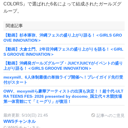
COLORS』で選ばれた6名によって結成されたガールズグ
ループ。
関連記事
【動画】杉本琢弥、沖縄フェスの盛り上がり語る！＜GIRLS GRO
OVE INNOVATION＞
【動画】大倉士門、2年目沖縄フェスの盛り上がりを語る！＜GIRL
S GROOVE INNOVATION＞
【動画】沖縄発ガールズグループ・JUICYJUICYがイベントの盛り
上がり語る！＜GIRLS GROOVE INNOVATION＞
moxymill、6人体制最後の単独ライブ開催へ！プレイガイド先行受
付がスタート
OWV、moxymillら豪華アーティストの出演も決定！！超十代-ULT
RA TEENS FES- 2026 presented by docomo_国立代々木競技場
第一体育館にて「ミーグリ」が復活！
最終更新:
5/10(日) 21:45
記事へのご意見
WWSチャンネル
© WWSチャンネル