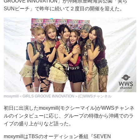
GROOVE INNOVATION」が沖縄県豊崎海浜公園「美ら
SUNビーチ」で昨年に続いて２度目の開催を迎えた。
moxymill＜GIRLS GROOVE INNOVATION＞(C)WWSチャンネル
初日に出演したmoxymill(モクシーマイル)がWWSチャンネ
ルのインタビューに応じ、グループの特徴から沖縄でのラ
イブの盛り上がりなど語った。
moxymillはTBSのオーディション番組『SEVEN