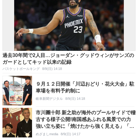
過去30年間で2人目…ジョーダン・グッドウィンがサンズの
ガードとしてキッド以来の記録
バスケットボールキング
8/9(日) 14:18
９月１２日開催「川辺おどり・花火大会」駐
車場を有料予約制に
岐阜新聞デジタル
8/9(日) 14:18
市川團十郎 新之助が海外のプールサイドで稽
古する様子公開!南国感あふれる風景での力
強い立ち姿に「焼けたから強く見える」「素
晴らしいなぁ」
めざましmedia
8/9(日) 14:17