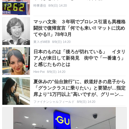
時事通信
8/9(日) 14:20
マッハ文朱 ３年弱でプロレス引退も異種格
闘技で復帰宣言「何でも来い!! マットに沈め
てやる!!」78年3月
東スポWEB
8/9(日) 14:20
日本のものは「後ろが切れている」 イタリ
ア人が来日して新発見 街中で「一番違う」
と感じたものとは
Hint-Pot
8/9(日) 14:20
夏休みの“仙台旅行”に、鉄道好きの息子から
「グランクラスに乗りたい」と要望が…指定
席より“1万円以上”高いですが、グリーン車
とは違うのでしょうか？ 料金・サービスを比
ファイナンシャルフィールド
8/9(日) 14:20
較