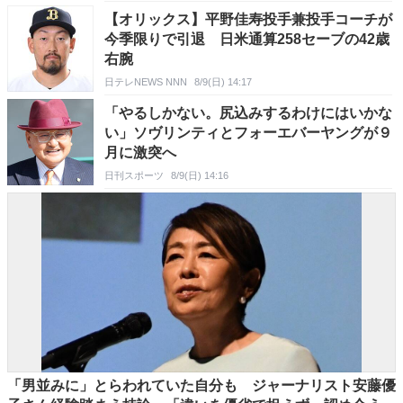
【オリックス】平野佳寿投手兼投手コーチが
今季限りで引退 日米通算258セーブの42歳
右腕
日テレNEWS NNN
8/9(日) 14:17
「やるしかない。尻込みするわけにはいかな
い」ソヴリンティとフォーエバーヤングが９
月に激突へ
日刊スポーツ
8/9(日) 14:16
「男並みに」とらわれていた自分も ジャーナリスト安藤優