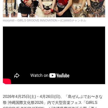
moxymill＜GIRLS GROOVE INNOVATION＞(C)WWSチャンネル
2026年4月25日(土)・4月26日(日)、「島ぜんぶでお〜きな
祭 沖縄国際文化祭2026」内で大型音楽フェス「GIRLS