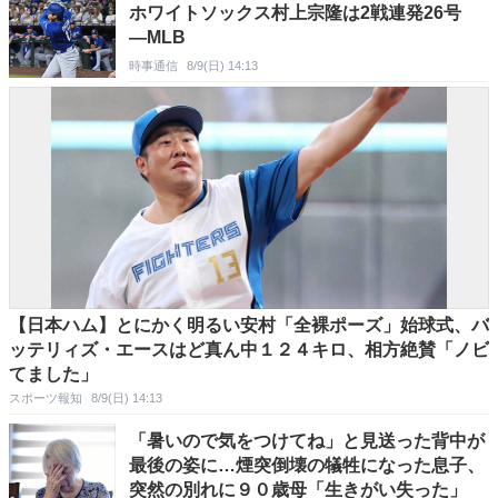
ホワイトソックス村上宗隆は2戦連発26号
―MLB
時事通信
8/9(日) 14:13
【日本ハム】とにかく明るい安村「全裸ポーズ」始球式、バ
ッテリィズ・エースはど真ん中１２４キロ、相方絶賛「ノビ
てました」
スポーツ報知
8/9(日) 14:13
「暑いので気をつけてね」と見送った背中が
最後の姿に…煙突倒壊の犠牲になった息子、
突然の別れに９０歳母「生きがい失った」