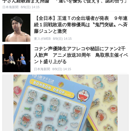
子さん経験踏まえ持論 「違いを優劣で捉えず、認め合う」
日本海新聞
8/9(日) 14:15
【全日本】王道Ｔの全出場者が発表 ９年連
続１回戦敗退の青柳優馬は〝鬼門突破〟へ斉
藤ジュンと激突
東スポWEB
8/9(日) 14:15
コナン声優陣生アフレコや秘話にファン2千
人歓声 アニメ放送30周年 鳥取県主催イベ
ント盛り上がる
日本海新聞
8/9(日) 14:15