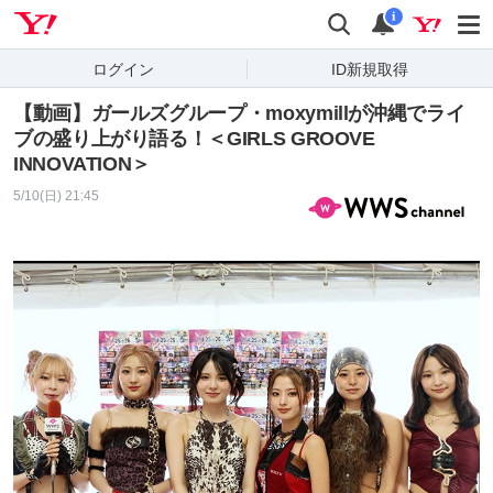
Yahoo! JAPAN
検索
通知
i
ログイン
ID新規取得
【動画】ガールズグループ・moxymillが沖縄でライ
ブの盛り上がり語る！＜GIRLS GROOVE
INNOVATION＞
5/10(日) 21:45