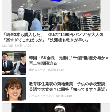
「結果3本も購入した」 GUの“1490円パンツ”が大人気
「楽すぎてこればっか」「洗濯後も乾きが早い」
ねとらぼ
8/9(日) 14:20
韓国・SK会長 元妻に1千億円財産分与か＝
再上告期限迫る
聯合ニュース
8/9(日) 14:19
教育移住発表の菊地亜美 子供の学校懇談、
英語で大丈夫？に回答「知ってます？最近」
スポニチアネックス
8/9(日) 14:19