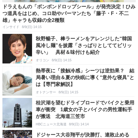
ドラえもんの「ボンボンドロップシール」が発売決定！ひみ
つ道具をはじめ、コロ助やパーマンたち「藤子・F・不二
雄」キャラも収録の全2種類
インサイド
8/9(日) 14:15
秋野暢子、棒ラーメンをアレンジした“韓国
風冷し麺”を披露「さっぱりとしててピリッ
辛い」 具材＆味付けも紹介
オリコン
8/9(日) 14:15
熱帯夜に「接触冷感」シーツは逆効果？ 結
局暑い理由＆夏の快眠に導く“意外な寝具”と
は【専門家解説】
オトナンサー
8/9(日) 14:15
桂沢湖を望むドライブロードでバイクと乗用
車が衝突 1歳女の子とバイクの男性運転手
が搬送 北海道三笠市
HBCニュース北海道
8/9(日) 14:14
ドジャース大谷翔平が決勝打、連敗止める