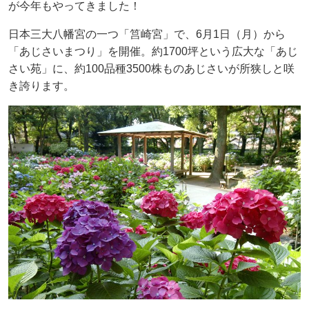
が今年もやってきました！
日本三大八幡宮の一つ「筥崎宮」で、6月1日（月）から
「あじさいまつり」を開催。約1700坪という広大な「あじ
さい苑」に、約100品種3500株ものあじさいが所狭しと咲
き誇ります。