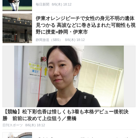
毎日新聞
8/6(木) 18:12
伊東オレンジビーチで女性の身元不明の遺体
見つかる 高波などに巻き込まれた可能性も視
野に捜査=静岡・伊東市
静岡放送（SBS）
8/6(木) 18:12
【競輪】松下彩也香は惜しくも3着も本格デビュー後初決
勝 前前に攻めて上位狙う／豊橋
日刊スポーツ
8/6(木) 18:12