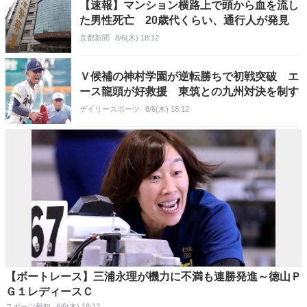
【速報】マンション横路上で頭から血を流し
た男性死亡 20歳代くらい、通行人が発見
京都新聞
8/6(木) 18:12
Ｖ候補の神村学園が逆転勝ちで初戦突破 エ
ース龍頭が好救援 東筑との九州対決を制す
デイリースポーツ
8/6(木) 18:12
【ボートレース】三浦永理が機力に不満も連勝発進～徳山Ｐ
Ｇ１レディースＣ
スポーツ報知
8/6(木) 18:12