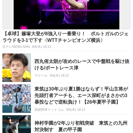
【卓球】篠塚大登が8強入り一番乗り！ ポルトガルのジェ
ラウドを3-1で下す〈WTTチャンピオンズ横浜〉
日テレNEWS NNN
8/6(木) 18:13
西丸侑太朗が攻めのレースで中盤戦を駆け抜
ける/ボートレース津
マクール
8/6(木) 18:12
東筑は30年ぶり夏1勝はならず！平山主将が
先頭打者アーチも、エース深町がまさかの3
暴投などで逆転負け！【26年夏甲子園】
高校野球ドットコム
8/6(木) 18:12
神村学園が2年ぶり初戦突破 東筑との九州
対決制す 夏の甲子園