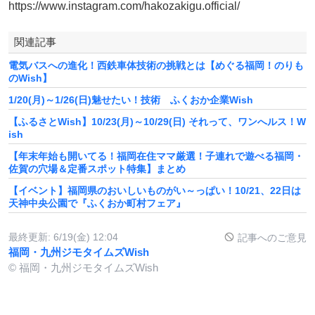
https://www.instagram.com/hakozakigu.official/
関連記事
電気バスへの進化！西鉄車体技術の挑戦とは【めぐる福岡！のりも
のWish】
1/20(月)～1/26(日)魅せたい！技術 ふくおか企業Wish
【ふるさとWish】10/23(月)～10/29(日) それって、ワンへルス！W
ish
【年末年始も開いてる！福岡在住ママ厳選！子連れで遊べる福岡・
佐賀の穴場＆定番スポット特集】まとめ
【イベント】福岡県のおいしいものがい～っぱい！10/21、22日は
天神中央公園で『ふくおか町村フェア』
最終更新:
6/19(金) 12:04
記事へのご意見
福岡・九州ジモタイムズWish
© 福岡・九州ジモタイムズWish