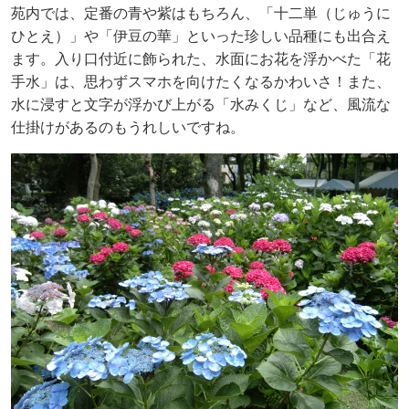
苑内では、定番の青や紫はもちろん、「十二単（じゅうに
ひとえ）」や「伊豆の華」といった珍しい品種にも出合え
ます。入り口付近に飾られた、水面にお花を浮かべた「花
手水」は、思わずスマホを向けたくなるかわいさ！また、
水に浸すと文字が浮かび上がる「水みくじ」など、風流な
仕掛けがあるのもうれしいですね。