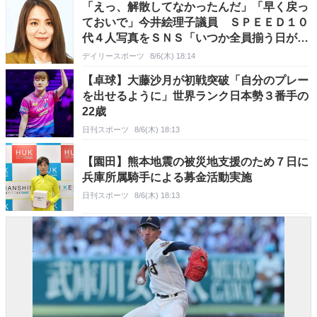
「えっ、解散してなかったんだ」「早く戻っ
ておいで」今井絵理子議員 ＳＰＥＥＤ１０
代４人写真をＳＮＳ「いつか全員揃う日が来
ますように」「青春」「今も憧れ」 ３０周
デイリースポーツ
8/6(木) 18:14
年
【卓球】大藤沙月が初戦突破「自分のプレー
を出せるように」世界ランク日本勢３番手の
22歳
日刊スポーツ
8/6(木) 18:13
【園田】熊本地震の被災地支援のため７日に
兵庫所属騎手による募金活動実施
日刊スポーツ
8/6(木) 18:13