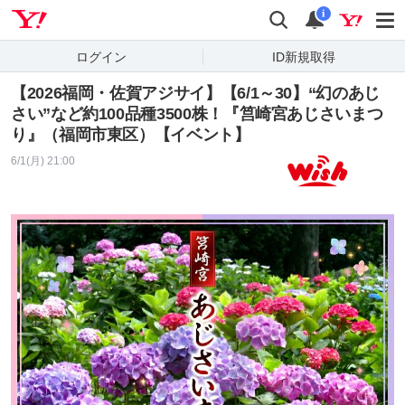
Yahoo! JAPAN
検索
通知
i
ログイン
ID新規取得
【2026福岡・佐賀アジサイ】【6/1～30】“幻のあじ
さい”など約100品種3500株！『筥崎宮あじさいまつ
り』（福岡市東区）【イベント】
6/1(月) 21:00