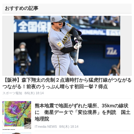
おすすめの記事
【阪神】森下翔太の先制２点適時打から猛虎打線がつながる
つながる！前夜のうっぷん晴らす初回一挙７得点
スポーツ報知
8/6(木) 18:14
熊本地震で地面がずれた場所、35kmの線状
に 衛星データで「変位境界」を判読 国土
地理院
ITmedia NEWS
8/6(木) 18:14