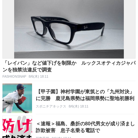
「レイバン」など値下げを制限か ルックスオティカジャパ
ンを独禁法違反で調査
FASHIONSNAP
8/6(木) 18:11
【甲子園】神村学園が東筑との「九州対決」
に完勝 鹿児島県勢は福岡県勢に聖地初勝利
スポニチアネックス
8/6(木) 18:11
＜速報＞福島、桑折の80代男女が成り済まし
詐欺被害 息子名乗る電話で