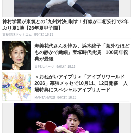
神村学園が東筑との｢九州対決｣制す！打線が二桁安打で2年
ぶり夏1勝【26年夏甲子園】
高校野球ドットコム
8/6(木) 18:13
寿美花代さんを悼み、浜木綿子「意外なほど
もの静かで繊細」宝塚時代共演 100周年祝
典が最後
日刊スポーツ
8/6(木) 18:13
＜おねがいアイプリ＞「アイプリワールド
2026」幕張メッセで10月11、12日開催 入
場特典にスペシャルアイプリカード
MANTANWEB
8/6(木) 18:13