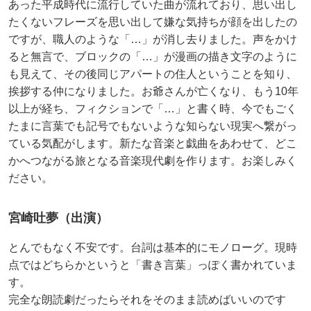
あった平成時代に流行していた曲が流れており、思い出し
たくないフレーズを思い出して嫌な気持ちが顔を出したの
ですが、職人のような「…」が消し去りました。声をかけ
ると無言で、ブロックの「…」が漫画の描き文字のように
も見えて、その後同じアパートの住人ということを知り、
挨拶する仲になりました。お爺さんが亡くなり、もう10年
以上が経ち、フィクションで「…」と書く時、今でもごく
たまに言葉でも記号でもないような知らない現実へ繋がっ
ている気配がします。新たな音楽と戯曲をあわせて、どこ
かへつながる旅となる音楽現代劇を作ります。お楽しみく
ださい。
宮崎吐夢（出演）
とんでもなく不安です。台詞は基本的にモノローグ。現時
点ではどちらかというと「書き言葉」っぽく書かれていま
す。
完全な朗読劇だったらそれをそのまま読めばいいのです