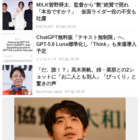
M!LK曽野舜太、監督から“艶”絶賛で照れ
「本当ですか？」 仮面ライダー役の不安も
吐露
ENCOUNT
8/7(金) 20:20
ChatGPT無料版「テキスト無制限」へ、
GPT-5.6 Luna標準化し「Think」も来週導入
予定
ビジネス＋IT
8/7(金) 20:20
「だ、誰！？」髙木美帆、姉・菜那との2シ
ョットに「お二人とも別人」「びっくり」と
驚きの声
BuzzFeed Japan
8/7(金) 20:20