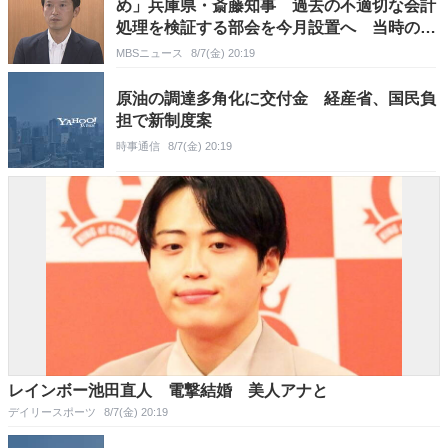
め」兵庫県・斎藤知事 過去の不適切な会計
処理を検証する部会を今月設置へ 当時の幹
部に調査も
MBSニュース
8/7(金) 20:19
原油の調達多角化に交付金 経産省、国民負
担で新制度案
時事通信
8/7(金) 20:19
レインボー池田直人 電撃結婚 美人アナと
デイリースポーツ
8/7(金) 20:19