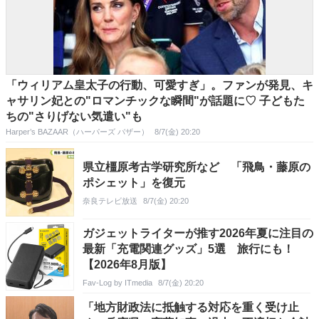
「ウィリアム皇太子の行動、可愛すぎ」。ファンが発見、キ
ャサリン妃との"ロマンチックな瞬間"が話題に♡ 子どもた
ちの"さりげない気遣い"も
Harper’s BAZAAR（ハーパーズ バザー）
8/7(金) 20:20
県立橿原考古学研究所など 「飛鳥・藤原の
ポシェット」を復元
奈良テレビ放送
8/7(金) 20:20
ガジェットライターが推す2026年夏に注目の
最新「充電関連グッズ」5選 旅行にも！
【2026年8月版】
Fav-Log by ITmedia
8/7(金) 20:20
「地方財政法に抵触する対応を重く受け止