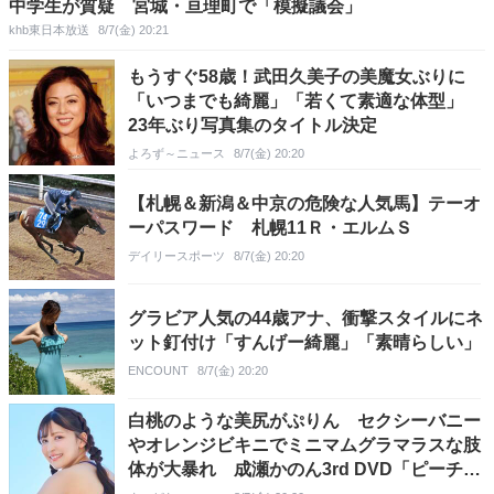
中学生が質疑 宮城・亘理町で「模擬議会」
khb東日本放送
8/7(金) 20:21
もうすぐ58歳！武田久美子の美魔女ぶりに
「いつまでも綺麗」「若くて素適な体型」
23年ぶり写真集のタイトル決定
よろず～ニュース
8/7(金) 20:20
【札幌＆新潟＆中京の危険な人気馬】テーオ
ーパスワード 札幌11Ｒ・エルムＳ
デイリースポーツ
8/7(金) 20:20
グラビア人気の44歳アナ、衝撃スタイルにネ
ット釘付け「すんげー綺麗」「素晴らしい」
ENCOUNT
8/7(金) 20:20
白桃のような美尻がぷりん セクシーバニー
やオレンジビキニでミニマムグラマラスな肢
体が大暴れ 成瀬かのん3rd DVD「ピーチラ
イン」