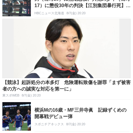
17）に懲役30年の判決【江別集団暴行死】元
裁判官が判決を解説
HBCニュース北海道
8/7(金) 20:20
【競泳】起訴処分の本多灯 危険運転致傷を謝罪「まず被害
者の方への誠実な対応を第一に」
東スポWEB
8/7(金) 20:20
横浜Mの16歳・MF三井寺眞 記録ずくめの
開幕戦デビュー弾
スポニチアネックス
8/7(金) 20:20