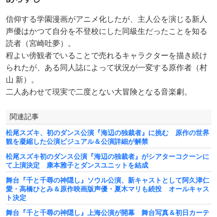
信仰する学園漫画がアニメ化したが、主人公を演じる新人
声優はかつて自分を不登校にした同級生だったことを知る
読者（宮崎吐夢）。
程よい傍観者でいることで売れるキャラクターを描き続け
られたが、ある同人誌によって状況が一変する原作者（村
山 新）。
二人あわせて現実で二度とない大冒険となる音楽劇。
関連記事
松尾スズキ、初のダンス公演『海辺の独裁者』に挑む 原作の世界
観を凝縮した公演ビジュアル＆公演詳細が解禁
松尾スズキ初のダンス公演『海辺の独裁者』がシアターコクーンに
て上演決定 康本雅子とダンスユニットを結成
舞台『千と千尋の神隠し』ソウル公演、新キャストとして阿久津仁
愛・高橋ひとみ＆原作映画版声優・夏木マリも続投 オールキャス
ト決定
舞台『千と千尋の神隠し』上海公演が開幕 舞台写真＆初日カーテ