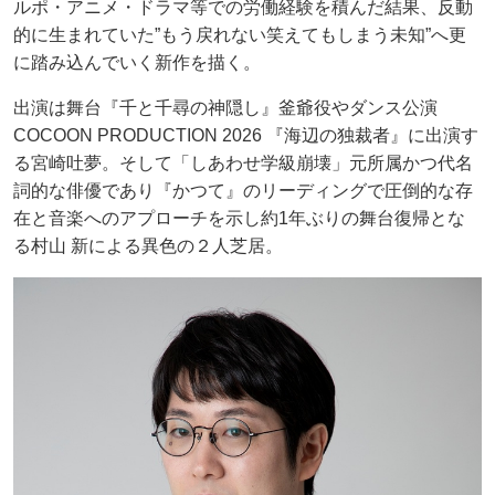
ルポ・アニメ・ドラマ等での労働経験を積んだ結果、反動
的に生まれていた”もう戻れない笑えてもしまう未知”へ更
に踏み込んでいく新作を描く。
出演は舞台『千と千尋の神隠し』釜爺役やダンス公演
COCOON PRODUCTION 2026 『海辺の独裁者』に出演す
る宮崎吐夢。そして「しあわせ学級崩壊」元所属かつ代名
詞的な俳優であり『かつて』のリーディングで圧倒的な存
在と音楽へのアプローチを示し約1年ぶりの舞台復帰とな
る村山 新による異色の２人芝居。