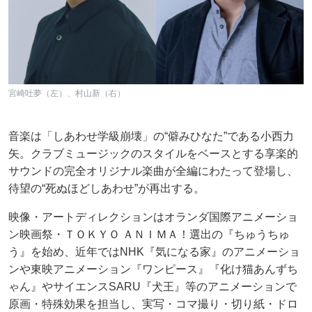
宮崎吐夢（左）、村山新（右）
音楽は「しあわせ学級崩壊」の“僻みひなた”である小西力
矢。クラブミュージックのスタイルをベースとする享楽的
サウンドの完全オリジナル楽曲が全編にわたって登場し、
待望の“死ぬほどしあわせ”が再出する。
映像・アートディレクションはオランダ国際アニメーショ
ン映画祭・ＴＯＫＹＯ ＡＮＩＭＡ！選出の『ちゅうちゅ
う』を始め、近年ではNHK『気になる家』のアニメーショ
ンや東映アニメーション『ワンピース』『化け猫あんずち
ゃん』やサイエンスSARU『犬王』等のアニメーションで
原画・特殊効果を担当し、実写・コマ撮り・切り紙・ドロ