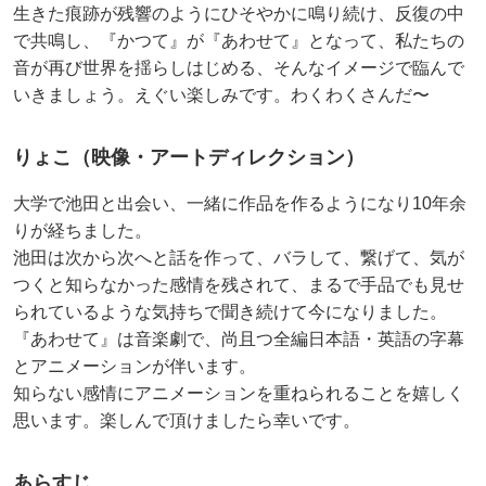
生きた痕跡が残響のようにひそやかに鳴り続け、反復の中
で共鳴し、『かつて』が『あわせて』となって、私たちの
音が再び世界を揺らしはじめる、そんなイメージで臨んで
いきましょう。えぐい楽しみです。わくわくさんだ〜
りょこ（映像・アートディレクション）
大学で池田と出会い、一緒に作品を作るようになり10年余
りが経ちました。
池田は次から次へと話を作って、バラして、繋げて、気が
つくと知らなかった感情を残されて、まるで手品でも見せ
られているような気持ちで聞き続けて今になりました。
『あわせて』は音楽劇で、尚且つ全編日本語・英語の字幕
とアニメーションが伴います。
知らない感情にアニメーションを重ねられることを嬉しく
思います。楽しんで頂けましたら幸いです。
あらすじ