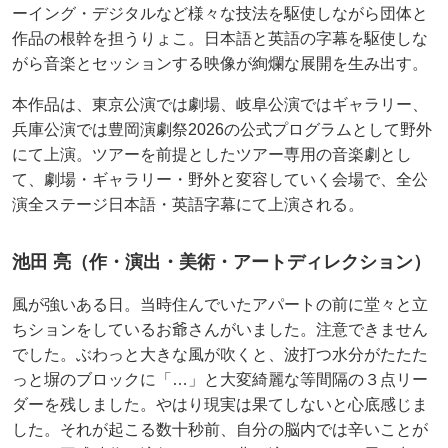
ーイング・デジタルなど様々な技法を駆使しながら団体と
作品の根幹を担うりょこ。日本語と英語の字幕を駆使しな
がら音楽とセッションする映像が絢爛な展開を生み出す。
本作品は、東京公演では劇場、岐阜公演ではギャラリー、
兵庫公演では豊岡演劇祭2026の公式プログラムとして野外
にて上演。ツアーを前提としたツアー専用の音楽劇とし
て、劇場・ギャラリー・野外と変容していく会場で、全公
演全ステージ日本語・英語字幕にて上演される。
池田 亮（作・演出・美術・アートディレクション）
風が強いある日。当時住んでいたアパートの前に堂々と立
ちションをしているお爺さんがいました。注意できません
でした。ぶわっと大きな風が吹くと、波打つ水分がたたた
っと塀のブロックに「…」と大変綺麗な等間隔の３点リー
ダーを残しました。やはり現実は果てしないと心底感じま
した。それが起こる数十秒前、自分の脳内では辛いことが