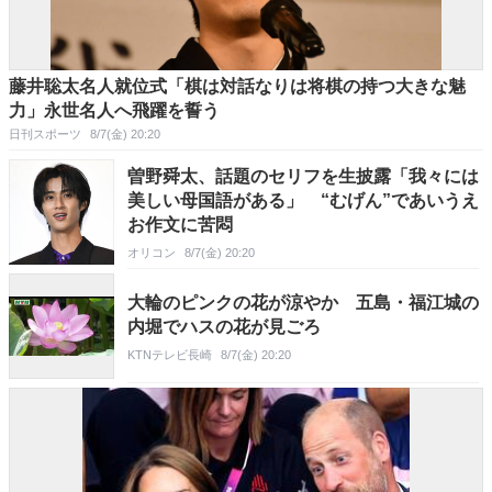
藤井聡太名人就位式「棋は対話なりは将棋の持つ大きな魅
力」永世名人へ飛躍を誓う
日刊スポーツ
8/7(金) 20:20
曽野舜太、話題のセリフを生披露「我々には
美しい母国語がある」 “むげん”であいうえ
お作文に苦悶
オリコン
8/7(金) 20:20
大輪のピンクの花が涼やか 五島・福江城の
内堀でハスの花が見ごろ
KTNテレビ長崎
8/7(金) 20:20