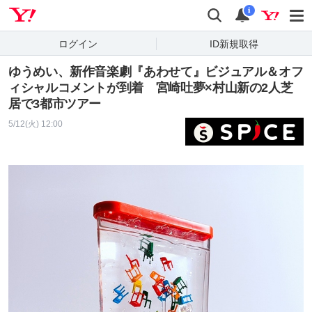
Yahoo! JAPAN
検索
通知
i
ログイン
ID新規取得
ゆうめい、新作音楽劇『あわせて』ビジュアル＆オフ
ィシャルコメントが到着 宮崎吐夢×村山新の2人芝
居で3都市ツアー
5/12(火) 12:00