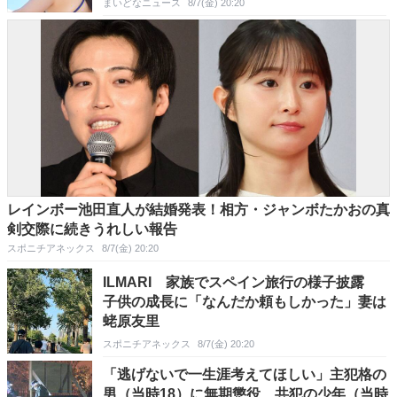
まいどなニュース
8/7(金) 20:20
レインボー池田直人が結婚発表！相方・ジャンボたかおの真
剣交際に続きうれしい報告
スポニチアネックス
8/7(金) 20:20
ILMARI 家族でスペイン旅行の様子披露
子供の成長に「なんだか頼もしかった」妻は
蛯原友里
スポニチアネックス
8/7(金) 20:20
「逃げないで一生涯考えてほしい」主犯格の
男（当時18）に無期懲役、共犯の少年（当時