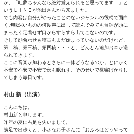
が、「吐夢ちゃんなら絶対覚えられると思ってます！」と
いうＬＩＮＥが池田さんから来ました。
でも内容は自分がやったことのないジャンルの役柄で面白
く興味深いものの何度声に出して読んでみても台詞が頭に
まったく定着せず口からすらすら出てこないのです。
そして顔合わせも稽古もまだ始まっていないのだけれど、
第二稿、第三稿、第四稿・・・と、どんどん追加台本が送
られてきます。
ここに音楽が加わるとさらに一体どうなるのか。とにかく
不安で不安で不安で夜も眠れず、そのせいで昼寝ばかりし
てしまう毎日です。
村山 新（出演）
こんにちは。
村山新と申します。
昨年の夏に右足を失いまして。
義足で出歩くと、小さなお子さんに「おふろはどうやって