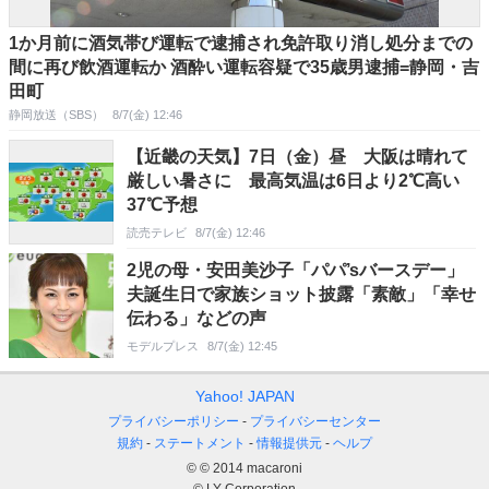
1か月前に酒気帯び運転で逮捕され免許取り消し処分までの
間に再び飲酒運転か 酒酔い運転容疑で35歳男逮捕=静岡・吉
田町
静岡放送（SBS）
8/7(金) 12:46
【近畿の天気】7日（金）昼 大阪は晴れて
厳しい暑さに 最高気温は6日より2℃高い
37℃予想
読売テレビ
8/7(金) 12:46
2児の母・安田美沙子「パパ’sバースデー」
夫誕生日で家族ショット披露「素敵」「幸せ
伝わる」などの声
モデルプレス
8/7(金) 12:45
Yahoo! JAPAN
プライバシーポリシー
プライバシーセンター
規約
ステートメント
情報提供元
ヘルプ
© © 2014 macaroni