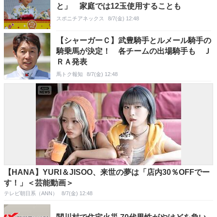
と」 家庭では12玉使用することも
スポニチアネックス
8/7(金) 12:48
【シャーガーＣ】武豊騎手とルメール騎手の
騎乗馬が決定！ 各チームの出場騎手も Ｊ
ＲＡ発表
馬トク報知
8/7(金) 12:48
【HANA】YURI＆JISOO、来世の夢は「店内30％OFFでー
す！」＜芸能動画＞
テレビ朝日系（ANN）
8/7(金) 12:48