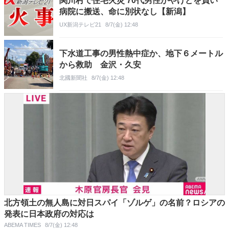
関川村で住宅火災 70代男性がやけどを負い
病院に搬送、命に別状なし【新潟】
UX新潟テレビ21
8/7(金) 12:48
下水道工事の男性熱中症か、地下６メートル
から救助 金沢・久安
北國新聞社
8/7(金) 12:48
北方領土の無人島に対日スパイ「ゾルゲ」の名前？ロシアの
発表に日本政府の対応は
ABEMA TIMES
8/7(金) 12:48