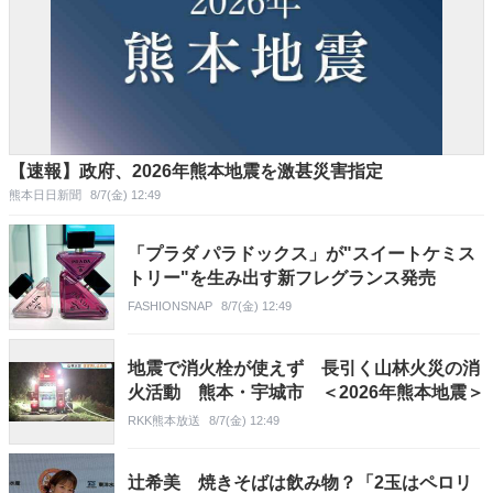
【速報】政府、2026年熊本地震を激甚災害指定
熊本日日新聞
8/7(金) 12:49
「プラダ パラドックス」が"スイートケミス
トリー"を生み出す新フレグランス発売
FASHIONSNAP
8/7(金) 12:49
地震で消火栓が使えず 長引く山林火災の消
火活動 熊本・宇城市 ＜2026年熊本地震＞
RKK熊本放送
8/7(金) 12:49
辻希美 焼きそばは飲み物？「2玉はペロリ