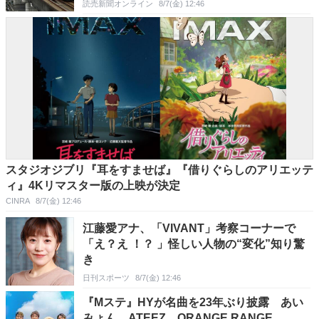
読売新聞オンライン
8/7(金) 12:46
スタジオジブリ『耳をすませば』『借りぐらしのアリエッテ
ィ』4Kリマスター版の上映が決定
CINRA
8/7(金) 12:46
江藤愛アナ、「VIVANT」考察コーナーで
「え？え ！？ 」怪しい人物の“変化”知り驚
き
日刊スポーツ
8/7(金) 12:46
『Mステ』HYが名曲を23年ぶり披露 あい
みょん、ATEEZ、ORANGE RANGE、