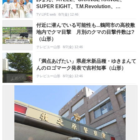
SUPER EIGHT、T.M.Revolution、
TOMOO、マカロニえんぴつも登場
TV LIFE web
8/7(金) 12:46
付近に潜んでいる可能性も...鶴岡市の高校敷
地内でクマ目撃 月別のクマの目撃件数は?
（山形）
テレビユー山形
8/7(金) 12:46
「満点あげたい」県産米新品種・ゆきまんて
んのロゴマーク発表で吉村知事（山形）
テレビユー山形
8/7(金) 12:46