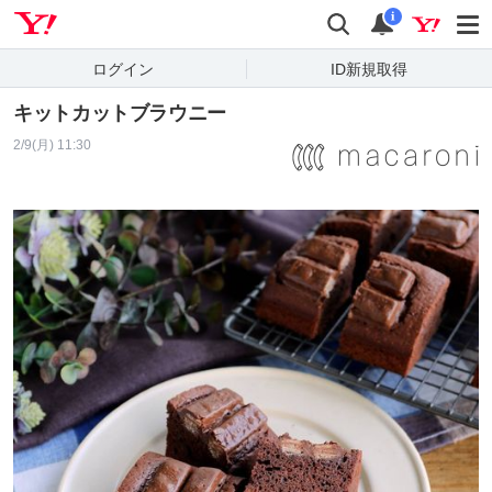
Yahoo! JAPAN
検索
通知
i
ログイン
ID新規取得
キットカットブラウニー
2/9(月) 11:30