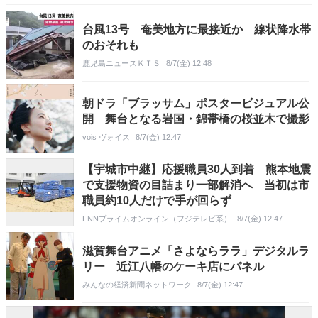
台風13号 奄美地方に最接近か 線状降水帯
のおそれも
鹿児島ニュースＫＴＳ
8/7(金) 12:48
朝ドラ「ブラッサム」ポスタービジュアル公
開 舞台となる岩国・錦帯橋の桜並木で撮影
vois ヴォイス
8/7(金) 12:47
【宇城市中継】応援職員30人到着 熊本地震
で支援物資の目詰まり一部解消へ 当初は市
職員約10人だけで手が回らず
FNNプライムオンライン（フジテレビ系）
8/7(金) 12:47
滋賀舞台アニメ「さよならララ」デジタルラ
リー 近江八幡のケーキ店にパネル
みんなの経済新聞ネットワーク
8/7(金) 12:47