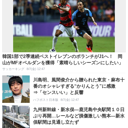
韓国1部で2季連続ベストイレブンのボランチがJ1へ！ 岡
山がMFオベルダンを獲得「素晴らしいシーズンにしたい」
サッカーキング
8/7(金) 12:47
川島明、風間俊介から贈られた東京・麻布十
番のオシャレすぎる“かりんとう”に感激
⇒「センスいい」と反響
ハフポスト日本版
8/7(金) 12:47
九州新幹線・新水俣―鹿児島中央駅間１０日
ぶり再開…レールなど損傷激しい熊本―新水
俣駅間は見通し立たず