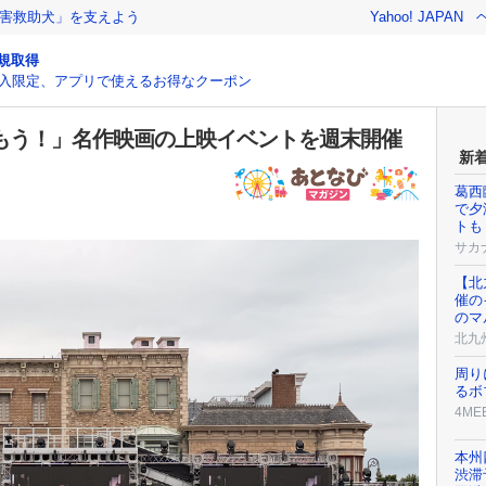
害救助犬」を支えよう
Yahoo! JAPAN
規取得
入限定、アプリで使えるお得なクーポン
込もう！」名作映画の上映イベントを週末開催
新
葛西
で夕
トも
サカ
【北
催の
のマ
北九
周り
るボ
4ME
本州
渋滞