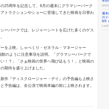
年8
の25周年を記念して、6月の週末にグラマシーパーク
an
。アトラクションやショーに登場してきた映画を日替わ
週末
のイ
8/
Leaf
マシーパークでは、レジャーシートを広げた多くのゲス
た。
ビーを上映。しゃべくり・ゼネラル・マネージャー
画館のように注意事項を説明。「グラマシーパークで
ない！？」「さぁ映画の世界へ飛び込もう！」と映画の
トの期待を盛り上げました。
最新作『ディスクロージャー・デイ』の予告編も上映さ
ーと予告編は、全公演で映画本編の前に上映されます。