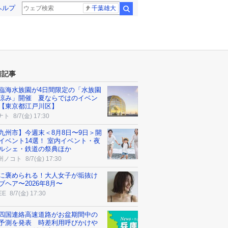
ヘルプ
千葉雄大
検索
着記事
臨海水族園が4日間限定の「水族園
涼み」開催 夏ならではのイベン
【東京都江戸川区】
ナト
8/7(金) 17:30
九州市】今週末＜8月8日〜9日＞開
イベント14選！ 室内イベント・夜
ルシェ・鉄道の祭典ほか
州ノコト
8/7(金) 17:30
に褒められる！大人女子が垢抜け
ブヘア〜2026年8月〜
EE
8/7(金) 17:30
四国連絡高速道路がお盆期間中の
予測を発表 時差利用呼びかけや