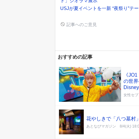
ド」ジオラマ展示
USJが夏イベントを一新 “夜祭り”
記事へのご意見
おすすめの記事
《JO
の世界
Disn
女性セブ
花やしきで「八つ墓村
あとなびマガジン
8/4(火) 18: