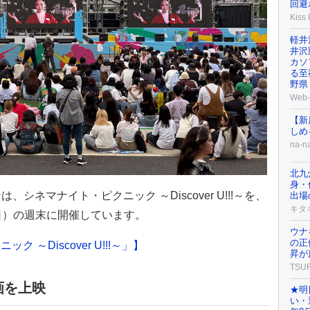
回避
Kiss
軽井
井沢
カソ
る至
野県
Web-
【新
しめ
na-n
北九
身・
ネマナイト・ピクニック ～Discover U!!!～を、
出場
キタ
（日）の週末に開催しています。
ウナ
の正
 ～Discover U!!!～」】
昇が
TSU
画を上映
★明
い・