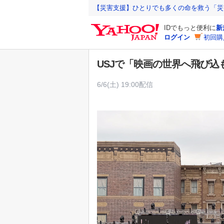
Y
【災害支援】ひとりでも多くの命を救う「災
a
IDでもっと便利に
新
h
ログイン
初回購
o
o
USJで「映画の世界へ飛び
!
J
6/6(土) 19:00配信
A
P
A
N