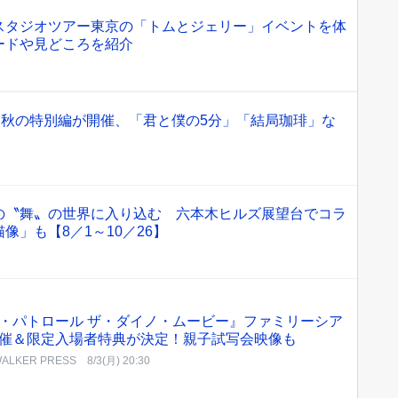
スタジオツアー東京の「トムとジェリー」イベントを体
ードや見どころを紹介
2026」秋の特別編が開催、「君と僕の5分」「結局珈琲」な
の〝舞〟の世界に入り込む 六本木ヒルズ展望台でコラ
像」も【8／1～10／26】
・パトロール ザ・ダイノ・ムービー』ファミリーシア
催＆限定入場者特典が決定！親子試写会映像も
WALKER PRESS
8/3(月) 20:30