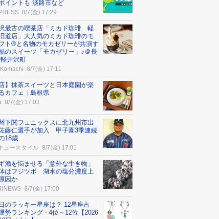
ポイントも 淡路市など
 PRESS
8/7(金) 17:29
沢最古の喫茶店「ミカド珈琲 軽
旧道店」大人気のミカド珈琲のモ
フト®と名物のモカゼリーが共演す
福のスイーツ「モカゼリー」♪＠長
 軽井沢町
Komachi
8/7(金) 17:11
店】抹茶スイーツと日本庭園が楽
るカフェ｜島根県
a
8/7(金) 17:03
州下関フェニックスに北九州市出
佐藤仁選手が加入 甲子園3季連続
の18歳
キュースタイル
8/7(金) 17:01
ギ漁を悩ませる「意外な生き物」
体はフジツボ 湖水の塩分濃度上
原因か
RINEWS
8/7(金) 17:00
日のラッキー星座は？ 12星座占
運勢ランキング - 4位～12位【2026