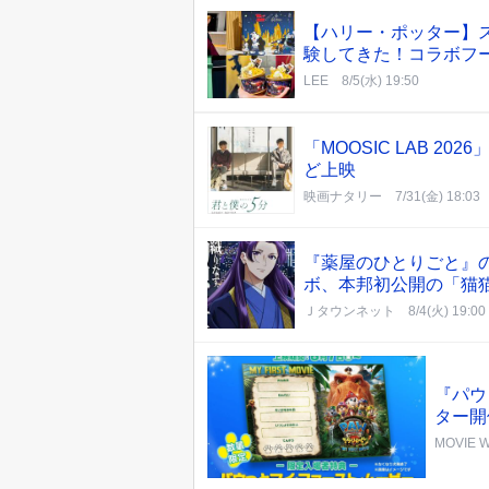
【ハリー・ポッター】
験してきた！コラボフ
LEE
8/5(水) 19:50
「MOOSIC LAB 
ど上映
映画ナタリー
7/31(金) 18:03
『薬屋のひとりごと』
ボ、本邦初公開の「猫猫
Ｊタウンネット
8/4(火) 19:00
『パウ
ター開
MOVIE 