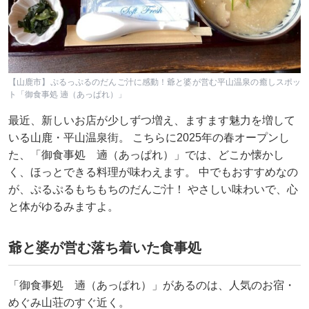
【山鹿市】ぷるっぷるのだんご汁に感動！爺と婆が営む平山温泉の癒しスポッ
ト「御食事処 遖（あっぱれ）」
最近、新しいお店が少しずつ増え、ますます魅力を増して
いる山鹿・平山温泉街。 こちらに2025年の春オープンし
た、「御食事処 遖（あっぱれ）」では、どこか懐かし
く、ほっとできる料理が味わえます。 中でもおすすめなの
が、ぷるぷるもちもちのだんご汁！ やさしい味わいで、心
と体がゆるみますよ。
爺と婆が営む落ち着いた食事処
「御食事処 遖（あっぱれ）」があるのは、人気のお宿・
めぐみ山荘のすぐ近く。