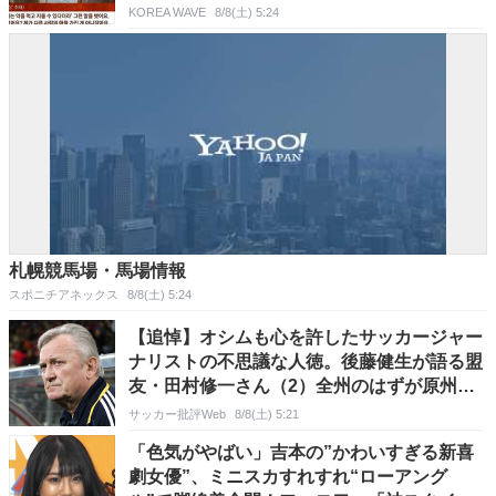
KOREA WAVE
8/8(土) 5:24
札幌競馬場・馬場情報
スポニチアネックス
8/8(土) 5:24
【追悼】オシムも心を許したサッカージャー
ナリストの不思議な人徳。後藤健生が語る盟
友・田村修一さん（2）全州のはずが原州へ?
愛すべき男の“大迷子”伝説
サッカー批評Web
8/8(土) 5:21
「色気がやばい」吉本の”かわいすぎる新喜
劇女優”、ミニスカすれすれ“ローアング