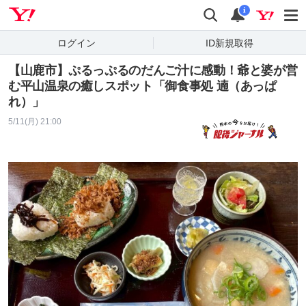
Yahoo! JAPAN
検索
通知
i
ログイン
ID新規取得
【山鹿市】ぷるっぷるのだんご汁に感動！爺と婆が営
む平山温泉の癒しスポット「御食事処 遖（あっぱ
れ）」
5/11(月) 21:00