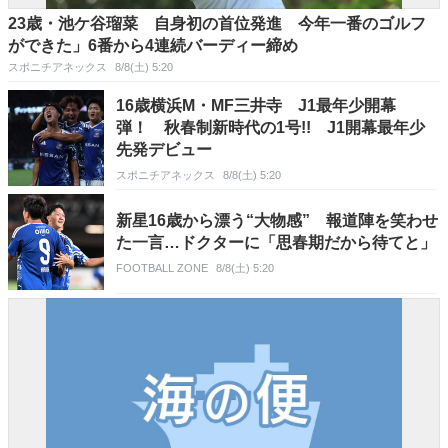
23歳・池ケ谷瑠菜 自身初の首位発進 今年一番のゴルフ
ができた」6番から4連続バーディー締め
スポニチアネックス
8/8(土) 5:20
16歳横浜M・MF三井寺 J1最年少開幕
弾！ 秋春制新時代の1号!! J1開幕最年少
先発デビュー
スポニチアネックス
8/8(土) 5:20
新星16歳から漂う“大物感” 報道陣を笑わせ
た一言…ドクターに「思春期だから待てと」
FOOTBALL ZONE
8/8(土) 5:20