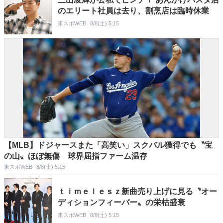
のエリート社員は去り、割烹店は臨時休業
東スポWEB
8/8(土) 5:15
【MLB】ドジャースまた「高笑い」スクバル獲得でも〝宝
の山〟ほぼ無傷 球界屈指ファーム温存
東スポWEB
8/8(土) 5:15
ｔｉｍｅｌｅｓｚ新曲売り上げに見る〝オー
ディションフィーバー〟の栄枯盛衰
東スポWEB
8/8(土) 5:15