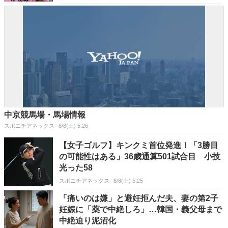
中京競馬場・馬場情報
スポニチアネックス
8/8(土) 5:26
【女子ゴルフ】キンクミ首位発進！「3勝目
の可能性はある」36歳通算501試合目 小技
光った58
スポニチアネックス
8/8(土) 5:25
「痛いのは嫌」と避妊拒んだ夫、妻の第2子
妊娠に「薬で中絶しろ」…韓国・義父母まで
中絶迫り泥沼化