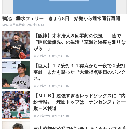
鴨池・垂水フェリー きょう8日 始発から通常運行再開
MBC南日本放送
8/8(土) 5:18
【阪神】才木浩人８回零封の快投！ 陰で
〝睡眠最優先〟の生活「室温と湿度を測りな
がら…」
東スポWEB
8/8(土) 5:15
【巨人】１７安打１１得点から一夜で２安打
零封 またも襲った〝大量得点翌日のジンク
ス〟
東スポWEB
8/8(土) 5:15
【ＭＬＢ】超強すぎるレッドソックスに〝内
紛情報〟 球団トップは「ナンセンス」と一
蹴＝米報道
東スポWEB
8/8(土) 5:15
三山凌輝が公私でピンチ！ あんかけパスタ店