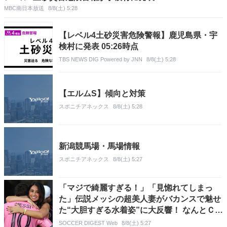
MBC南日本放送
8/8(土) 5:28
【レベル4土砂災害危険警報】鹿児島県・宇
検村に発表 05:26時点
TBS NEWS DIG Powered by JNN
8/8(土) 5:28
【エルムS】傾向と対策
スポニチアネックス
8/8(土) 5:28
新潟競馬場・馬場情報
スポニチアネックス
8/8(土) 5:27
「マジで綺麗すぎる！」「見惚れてしまっ
た」伝説メッシの超美人妻がバカンスで魅せ
た“大胆すぎる水着姿”に大反響！ なんとＣ・
ロナウド婚約者も反応
SOCCER DIGEST Web
8/8(土) 5:27