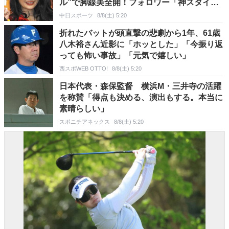
ル”で脚線美全開！フォロワー「神スタイ
ル」「吉本カラーどこにもない」
中日スポーツ
8/8(土) 5:20
折れたバットが頭直撃の悲劇から1年、61歳
八木裕さん近影に「ホッとした」「今振り返
っても怖い事故」「元気で嬉しい」
西スポWEB OTTO!
8/8(土) 5:20
日本代表・森保監督 横浜M・三井寺の活躍
を称賛「得点も決める、演出もする。本当に
素晴らしい」
スポニチアネックス
8/8(土) 5:20