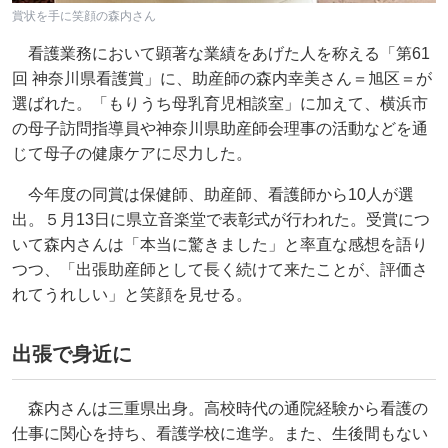
賞状を手に笑顔の森内さん
看護業務において顕著な業績をあげた人を称える「第61
回 神奈川県看護賞」に、助産師の森内幸美さん＝旭区＝が
選ばれた。「もりうち母乳育児相談室」に加えて、横浜市
の母子訪問指導員や神奈川県助産師会理事の活動などを通
じて母子の健康ケアに尽力した。
今年度の同賞は保健師、助産師、看護師から10人が選
出。５月13日に県立音楽堂で表彰式が行われた。受賞につ
いて森内さんは「本当に驚きました」と率直な感想を語り
つつ、「出張助産師として長く続けて来たことが、評価さ
れてうれしい」と笑顔を見せる。
出張で身近に
森内さんは三重県出身。高校時代の通院経験から看護の
仕事に関心を持ち、看護学校に進学。また、生後間もない