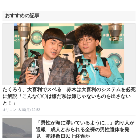
おすすめの記事
たくろう、大喜利でスベる 赤木は大喜利のシステムを必死
に解説「こんな〇〇は嫌だ系は嫌じゃないものを出さない
と！」
オリコン
8/10(月) 12:52
「男性が海に浮いているように…」釣り人が
通報 成人とみられる全裸の男性遺体を発
見 死後数日以上経過か