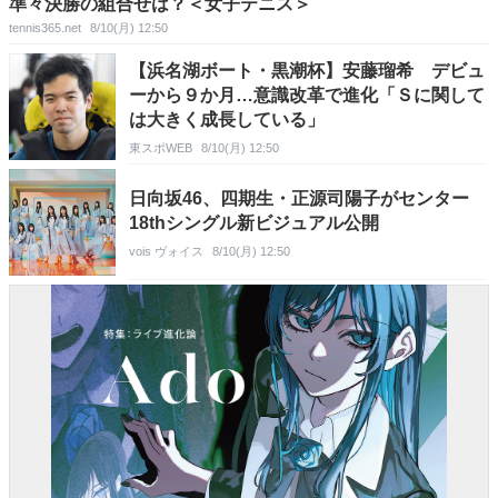
準々決勝の組合せは？＜女子テニス＞
tennis365.net
8/10(月) 12:50
【浜名湖ボート・黒潮杯】安藤瑠希 デビュ
ーから９か月…意識改革で進化「Ｓに関して
は大きく成長している」
東スポWEB
8/10(月) 12:50
日向坂46、四期生・正源司陽子がセンター
18thシングル新ビジュアル公開
vois ヴォイス
8/10(月) 12:50