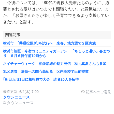
今後については、「80代の現役大先輩たちのように、必
要とされる限りはいつまでも頑張りたい」と意気込む。ま
た、「お母さんたちが楽しく子育てできるよう支援してい
きたい」と話す。
関連記事
横浜市 ｢共通投票所｣を試行へ 来春、地方選で２区実施
横浜市旭区・今宿コミュニティガーデン 「ちょっと遅い」春まつ
り ６月６日午前10時から
ネイチャーウィーク 相鉄沿線の魅力発信 秋元真夏さんも参加
旭区選管 選挙への関心高める 区内高校で出前授業
｢新日｣が21日に相模原で大会 読者20人を招待
最終更新:
6/4(木) 7:00
記事へのご意見
タウンニュース
© タウンニュース