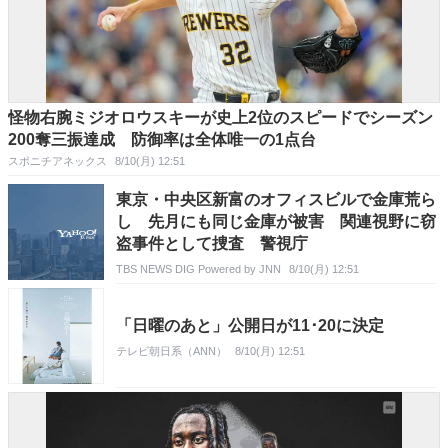
怪物右腕ミジオロウスキーが史上2位のスピードでシーズン
200奪三振達成 防御率は全体唯一の1点台
スポニチアネックス
8/10(月) 12:51
東京・中央区新富のオフィスビルで金庫荒ら
し 先月にも同じ金庫が被害 関連視野に窃
盗事件として捜査 警視庁
TBS NEWS DIG Powered by JNN
8/10(月) 12:51
「日曜のあと」公開日が11･20に決定
テレビ朝日系（ANN）
8/10(月) 12:51