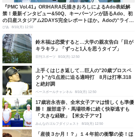
『PMC Vol.41』ORIHARA氏描きおろしによるAdo表紙解
禁！最新インタビュー&50Q、キーパーソンが語るAdo、初
の日産スタジアム2DAYS完全レポートほか。Adoの“ライブ
進化論”を大特集！
ぴあ
8/10(月) 12:50
鈴木福は恋愛すると…大学の親友告白「目が
キラキラ」「ずっと1人を思うタイプ」
日刊スポーツ
8/10(月) 12:50
上手くはじき返して…巨人の"20歳プロスペ
クト"が1点差に迫る適時打 8月は打率.318
と絶好調
ベースボールチャンネル
8/10(月) 12:50
17歳岩永杏奈、全米女子アマは惜しくも準優
勝！ 服部道子・馬場咲希に続く快挙逃すも
「大きな経験」【米女子アマ】
みんなのゴルフダイジェスト
8/10(月) 12:50
「産後３か月！？」１４年前の衝撃の姿！ほ