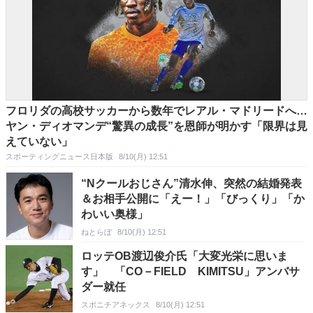
フロリダの高校サッカーから数年でレアル・マドリードへ…
ヤン・ディオマンデ“驚異の成長”を恩師が明かす「限界は見
えていない」
スポーティングニュース日本版
8/10(月) 12:51
“Nクールおじさん”清水伸、突然の結婚発表
＆お相手公開に「えー！」「びっくり」「か
わいい奥様」
ねとらぼ
8/10(月) 12:51
ロッテOB渡辺俊介氏「大変光栄に思いま
す」 「CO－FIELD KIMITSU」アンバサ
ダー就任
スポニチアネックス
8/10(月) 12:51