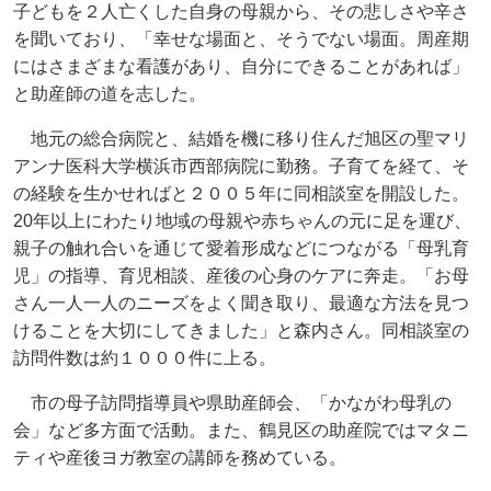
子どもを２人亡くした自身の母親から、その悲しさや辛さ
を聞いており、「幸せな場面と、そうでない場面。周産期
にはさまざまな看護があり、自分にできることがあれば」
と助産師の道を志した。
地元の総合病院と、結婚を機に移り住んだ旭区の聖マリ
アンナ医科大学横浜市西部病院に勤務。子育てを経て、そ
の経験を生かせればと２００５年に同相談室を開設した。
20年以上にわたり地域の母親や赤ちゃんの元に足を運び、
親子の触れ合いを通じて愛着形成などにつながる「母乳育
児」の指導、育児相談、産後の心身のケアに奔走。「お母
さん一人一人のニーズをよく聞き取り、最適な方法を見つ
けることを大切にしてきました」と森内さん。同相談室の
訪問件数は約１０００件に上る。
市の母子訪問指導員や県助産師会、「かながわ母乳の
会」など多方面で活動。また、鶴見区の助産院ではマタニ
ティや産後ヨガ教室の講師を務めている。