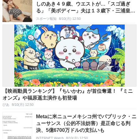
しのあき４９歳、ウエストが…「スゴ過ぎ
る」「美ボディー」夫は１３歳下・三浦皇成
騎手
スポーツ報知
8/10(月) 12:50
【映画動員ランキング】『ちいかわ』が首位奪還！ 『ミニ
オンズ』や福原遥主演作も初登場
ぴあ
8/10(月) 12:50
Metaに米ニューメキシコ州でパブリック・ニ
ューサンス（公的不法妨害）是正命じる判
決、5億6700万ドルの支払いも
INTERNET Watch
8/10(月) 12:50