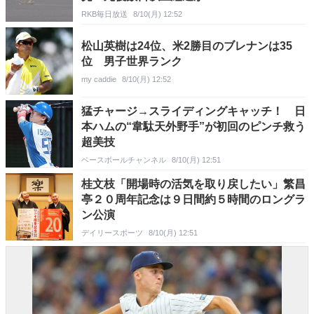
RKB毎日放送
8/10(月) 12:52
松山英樹は24位、米2勝目のブレナンは35
位 男子世界ランク
my caddie
8/10(月) 12:52
猛チャージ→スライディングキャッチ！ 日
本ハムの“韋駄天外野手”が初回のピンチ救う
超美技
ベースボールチャンネル
8/10(月) 12:51
桂文枝「開場時の活気を取り戻したい」繁昌
亭２０周年記念は９日間約５時間のロングラ
ン公演
デイリースポーツ
8/10(月) 12:51