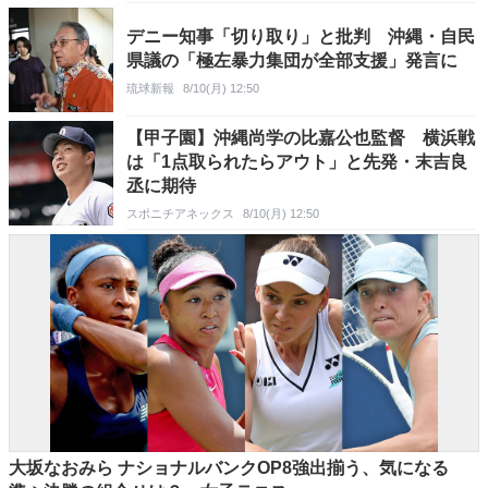
デニー知事「切り取り」と批判 沖縄・自民
県議の「極左暴力集団が全部支援」発言に
琉球新報
8/10(月) 12:50
【甲子園】沖縄尚学の比嘉公也監督 横浜戦
は「1点取られたらアウト」と先発・末吉良
丞に期待
スポニチアネックス
8/10(月) 12:50
大坂なおみら ナショナルバンクOP8強出揃う、気になる