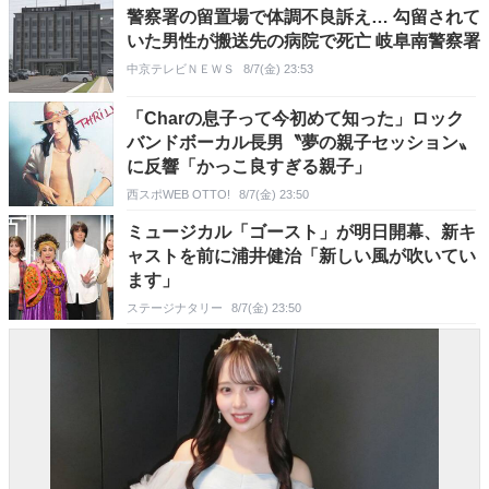
警察署の留置場で体調不良訴え… 勾留されて
いた男性が搬送先の病院で死亡 岐阜南警察署
中京テレビＮＥＷＳ
8/7(金) 23:53
「Charの息子って今初めて知った」ロック
バンドボーカル長男〝夢の親子セッション〟
に反響「かっこ良すぎる親子」
西スポWEB OTTO!
8/7(金) 23:50
ミュージカル「ゴースト」が明日開幕、新キ
ャストを前に浦井健治「新しい風が吹いてい
ます」
ステージナタリー
8/7(金) 23:50