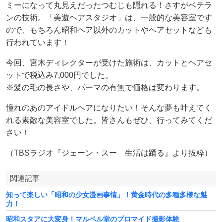
ミーになって丸見えだったつむじも隠れる！さすがベテラ
ンの技術。「美遊ヘアスタジオ」は、一般的な美容室です
ので、もちろん昭和ヘア以外のカットやヘアセットなども
行われています！
今回、宮木ディレクターが受けた施術は、カットとヘアセ
ットで税込み7,000円でした。
※髪の毛の長さや、パーマの有無で価格は変わります。
憧れのあのアイドルヘアになりたい！そんな夢も叶えてく
れる素敵な美容室でした。皆さんもぜひ、行ってみてくだ
さい！
（TBSラジオ『ジェーン・スー 生活は踊る』より抜粋）
関連記事
知って楽しい「昭和の少女漫画事情」！黄金時代の多種多様な魅
力！
昭和スタアに大変身！マルベル堂のプロマイド撮影体験