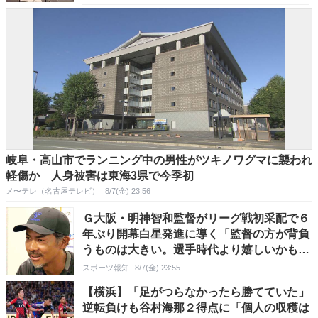
岐阜・高山市でランニング中の男性がツキノワグマに襲われ
軽傷か 人身被害は東海3県で今季初
メ〜テレ（名古屋テレビ）
8/7(金) 23:56
Ｇ大阪・明神智和監督がリーグ戦初采配で６
年ぶり開幕白星発進に導く「監督の方が背負
うものは大きい。選手時代より嬉しいかもし
れない」
スポーツ報知
8/7(金) 23:55
【横浜】「足がつらなかったら勝てていた」
逆転負けも谷村海那２得点に「個人の収穫は