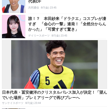
代表DF
共同通信
8/7(金) 23:45
誰！？ 本田紗来「ドラクエ」コスプレが凄
すぎ 「会心の一撃」連発！「全然分からん
かった」「可愛すぎて驚き」
デイリースポーツ
8/7(金) 23:45
日本代表・冨安健洋のクリスタルパレス加入が決定！「望ん
でいた場所」プレミアリーグで再びプレーへ
サンケイスポーツ
8/7(金) 23:44