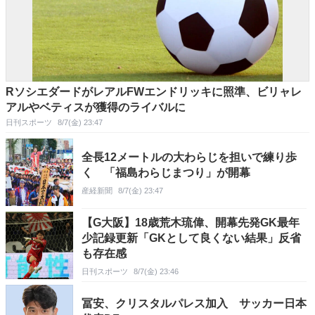
RソシエダードがレアルFWエンドリッキに照準、ビリャレ
アルやベティスが獲得のライバルに
日刊スポーツ
8/7(金) 23:47
全長12メートルの大わらじを担いで練り歩
く 「福島わらじまつり」が開幕
産経新聞
8/7(金) 23:47
【G大阪】18歳荒木琉偉、開幕先発GK最年
少記録更新「GKとして良くない結果」反省
も存在感
日刊スポーツ
8/7(金) 23:46
冨安、クリスタルパレス加入 サッカー日本