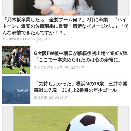
「乃木坂卒業したら…金髪ブーム何？」2月に卒業…〝ハイ
トーン〟激変の佐藤璃果に反響「清楚なイメージが…」「そ
んな表情できたんですか！？」
西スポWEB OTTO!
8/7(金) 23:50
G大阪FW植中朝日が移籍後初出場で逆転V弾
「ここで一本決められたのは心の余裕に」
スポニチアネックス
8/7(金) 23:50
「気持ちよかった」横浜Mの16歳、三井寺開
幕戦に先発 J1史上2番目の年少ゴール
産経新聞
8/7(金) 23:47