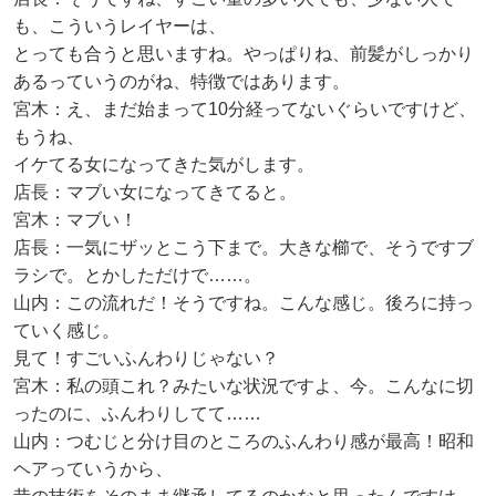
も、こういうレイヤーは、
とっても合うと思いますね。やっぱりね、前髪がしっかり
あるっていうのがね、特徴ではあります。
宮木：え、まだ始まって10分経ってないぐらいですけど、
もうね、
イケてる女になってきた気がします。
店長：マブい女になってきてると。
宮木：マブい！
店長：一気にザッとこう下まで。大きな櫛で、そうですブ
ラシで。とかしただけで……。
山内：この流れだ！そうですね。こんな感じ。後ろに持っ
ていく感じ。
見て！すごいふんわりじゃない？
宮木：私の頭これ？みたいな状況ですよ、今。こんなに切
ったのに、ふんわりしてて……
山内：つむじと分け目のところのふんわり感が最高！昭和
ヘアっていうから、