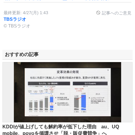
最終更新:
4/27(月) 1:43
記事へのご意見
TBSラジオ
© TBSラジオ
おすすめの記事
KDDIが値上げしても解約率が低下した理由 au、UQ
mobile、povoを循環させ「脱・販促費競争」へ