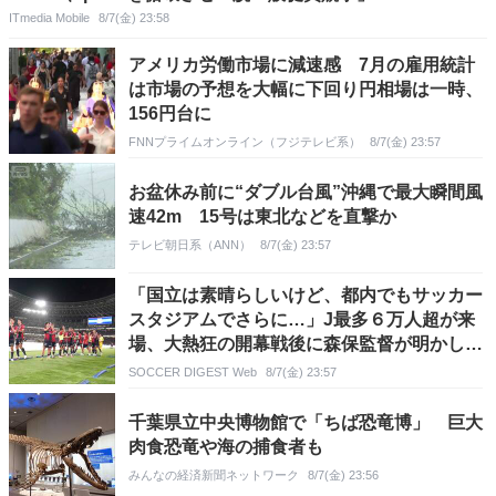
ITmedia Mobile
8/7(金) 23:58
アメリカ労働市場に減速感 7月の雇用統計
は市場の予想を大幅に下回り円相場は一時、
156円台に
FNNプライムオンライン（フジテレビ系）
8/7(金) 23:57
お盆休み前に“ダブル台風”沖縄で最大瞬間風
速42m 15号は東北などを直撃か
テレビ朝日系（ANN）
8/7(金) 23:57
「国立は素晴らしいけど、都内でもサッカー
スタジアムでさらに…」J最多６万人超が来
場、大熱狂の開幕戦後に森保監督が明かした
思い
SOCCER DIGEST Web
8/7(金) 23:57
千葉県立中央博物館で「ちば恐竜博」 巨大
肉食恐竜や海の捕食者も
みんなの経済新聞ネットワーク
8/7(金) 23:56