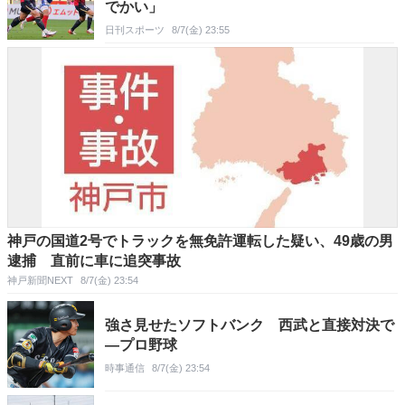
でかい」
日刊スポーツ
8/7(金) 23:55
神戸の国道2号でトラックを無免許運転した疑い、49歳の男
逮捕 直前に車に追突事故
神戸新聞NEXT
8/7(金) 23:54
強さ見せたソフトバンク 西武と直接対決で
―プロ野球
時事通信
8/7(金) 23:54