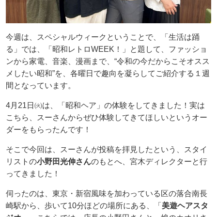
今週は、スペシャルウィークということで、「生活は踊
る」では、「昭和レトロWEEK！」と題して、ファッショ
ンから家電、音楽、漫画まで、“令和の今だからこそオスス
メしたい昭和”を、各曜日で趣向を凝らしてご紹介する１週
間となっています。
4月21日㈫は、「昭和ヘア」の体験をしてきました！実は
こちら、スーさんからぜひ体験してきてほしいというオー
ダーをもらったんです！
そこで今回は、スーさんが投稿を拝見したという、スタイ
リストの
小野田光伸さん
のもとへ、宮木ディレクターと行
ってきました！
伺ったのは、東京・新宿風味を加わっている区の落合南長
崎駅から、歩いて10分ほどの場所にある、「
美遊ヘアスタ