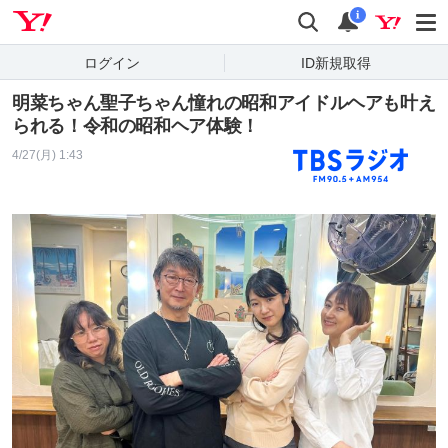
Yahoo! JAPAN
検索
通知
i
ログイン
ID新規取得
明菜ちゃん聖子ちゃん憧れの昭和アイドルヘアも叶え
られる！令和の昭和ヘア体験！
4/27(月) 1:43