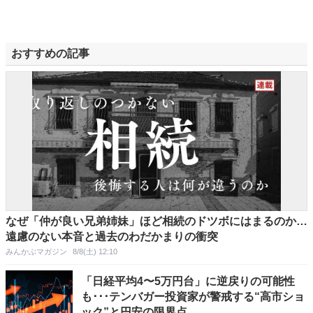
おすすめの記事
なぜ「仲が良い兄弟姉妹」ほど相続のドツボにはまるのか…
遠慮のない本音と過去のわだかまりの衝突
みんかぶマガジン
8/8(土) 12:10
「日経平均4〜5万円台」に逆戻りの可能性
も･･･テンバガー投資家が警戒する“高市ショ
ック”と円安の限界点