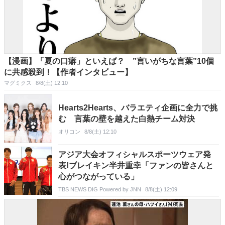
【漫画】「夏の口癖」といえば？ ”言いがちな言葉”10個
に共感殺到！【作者インタビュー】
マグミクス
8/8(土) 12:10
Hearts2Hearts、バラエティ企画に全力で挑
む 言葉の壁を越えた白熱チーム対決
オリコン
8/8(土) 12:10
アジア大会オフィシャルスポーツウェア発
表!ブレイキン半井重幸「ファンの皆さんと
心がつながっている」
TBS NEWS DIG Powered by JNN
8/8(土) 12:09