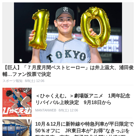
【巨人】「７月度月間ベストヒーロー」は井上温大、浦田俊
輔…ファン投票で決定
スポーツ報知
8/8(土) 12:06
＜ひゃくえむ。＞劇場版アニメ 1周年記念
リバイバル上映決定 9月18日から
MANTANWEB
8/8(土) 12:06
10月＆12月に新幹線や特急列車が平日限定で
50％オフに JR東日本が“お得”なきっぷを