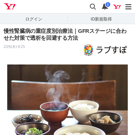
Yahoo! JAPAN
検索
通知
i
ログイン
ID新規取得
慢性腎臓病の重症度別治療法｜GFRステージに合わ
せた対策で透析を回避する方法
2/26(木) 9:25