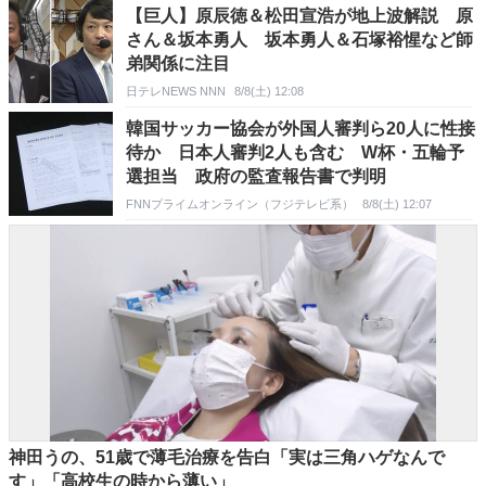
【巨人】原辰徳＆松田宣浩が地上波解説 原
さん＆坂本勇人 坂本勇人＆石塚裕惺など師
弟関係に注目
日テレNEWS NNN
8/8(土) 12:08
韓国サッカー協会が外国人審判ら20人に性接
待か 日本人審判2人も含む W杯・五輪予
選担当 政府の監査報告書で判明
FNNプライムオンライン（フジテレビ系）
8/8(土) 12:07
神田うの、51歳で薄毛治療を告白「実は三角ハゲなんで
す」「高校生の時から薄い」