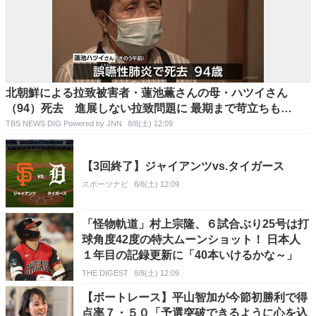
北朝鮮による拉致被害者・蓮池薫さんの母・ハツイさん
（94）死去 進展しない拉致問題に 最期まで苛立ちも…
TBS NEWS DIG Powered by JNN
8/8(土) 12:09
【3回終了】ジャイアンツvs.タイガース
スポーツナビ
8/8(土) 12:09
「怪物軌道」村上宗隆、６試合ぶり25号は打
球角度42度の特大ムーンショット！ 日本人
１年目の記録更新に「40本いけるかな～」
THE DIGEST
8/8(土) 12:09
【ボートレース】平山智加が今節初勝利で得
点率７・５０「予選突破できるように心を込