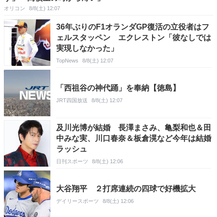
オリコン
8/8(土) 12:07
36年ぶりのF1オランダGP復活の立役者はフ
ェルスタッペン エクレストン「彼なしでは
実現しなかった」
TopNews
8/8(土) 12:07
「西祖谷の神代踊」を奉納【徳島】
JRT四国放送
8/8(土) 12:07
及川光博が結婚 長澤まさみ、亀梨和也＆田
中みな実、川口春奈＆板倉滉など今年は結婚
ラッシュ
日刊スポーツ
8/8(土) 12:06
大谷翔平 ２打席連続の四球で好機拡大
デイリースポーツ
8/8(土) 12:06