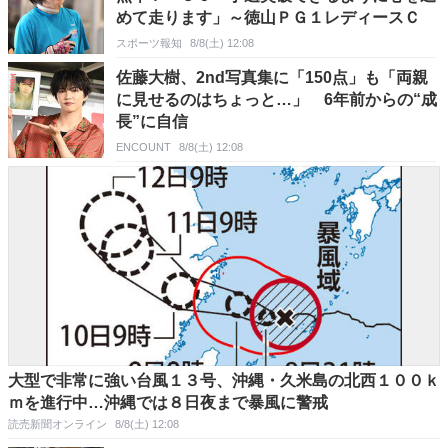
めて走ります」～徳山ＰＧ１レディースＣ
スポーツ報知
8/8(土) 12:08
佐藤大樹、2nd写真集に「150点」も「両親
に見せるのはちょっと…」 6年前からの“成
長”に自信
ENCOUNT
8/8(土) 12:08
大型で非常に強い台風１３号、沖縄・久米島の北西１００ｋ
ｍを進行中…沖縄では８日夜まで暴風に警戒
読売新聞オンライン
8/8(土) 12:08