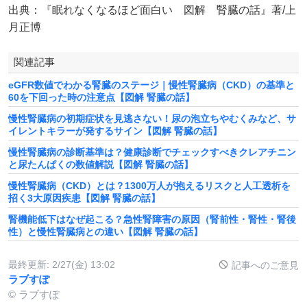
出典：『眠れなくなるほど面白い 図解 腎臓の話』著/上
月正博
関連記事
eGFR数値でわかる腎臓のステージ｜慢性腎臓病（CKD）の基準と
60を下回った時の注意点【図解 腎臓の話】
慢性腎臓病の初期症状を見逃さない！尿の泡立ちやむくみなど、サ
イレントキラーが発するサイン【図解 腎臓の話】
慢性腎臓病の診断基準は？健康診断でチェックすべきクレアチニン
と尿たんぱくの数値解説【図解 腎臓の話】
慢性腎臓病（CKD）とは？1300万人が抱えるリスクと人工透析を
招く3大原因疾患【図解 腎臓の話】
腎機能低下はなぜ起こる？急性腎障害の原因（腎前性・腎性・腎後
性）と慢性腎臓病との違い【図解 腎臓の話】
最終更新:
2/27(金) 13:02
記事へのご意見
ラブすぽ
© ラブすぽ