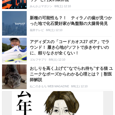
みんかぶマガジン
8/8(土) 12:10
新種の可能性も？！ ティラノの歯が見つか
った地で化石愛好家が鳥盤類の大腿骨発見
福井テレビ
8/8(土) 12:10
アディダスの「コードカオス27 ボア」でラ
ウンド！ 履き心地がソフトで歩きやすいの
に、頼りなさが全くない！
ゴルフサプリ
8/8(土) 12:10
おしりを高く上げて“なでられ待ち”する猫 ユ
ニークなポーズからわかる心理とは？｜獣医
師解説
ねこのきもち WEB MAGAZINE
8/8(土) 12:10