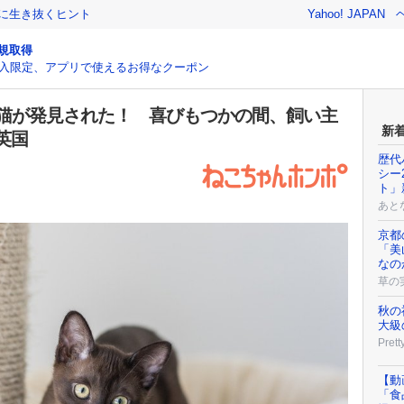
クに生き抜くヒント
Yahoo! JAPAN
規取得
入限定、アプリで使えるお得なクーポン
愛猫が発見された！ 喜びもつかの間、飼い主
新
英国
歴代
シー
ト」
あと
京都
「美
なの
草の
秋の
大級
Prett
【動
「食