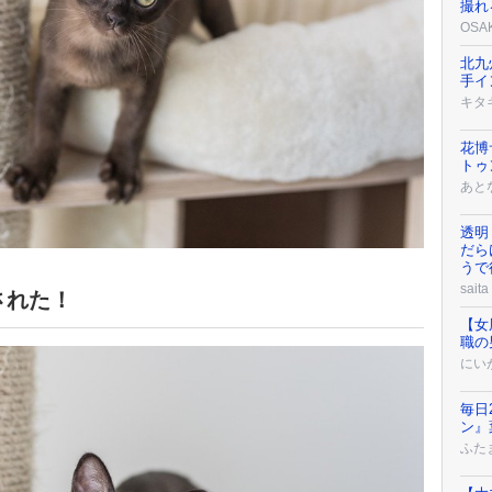
撮れ
OSA
北九
手イ
キタ
花博
トゥ
あと
透明
だら
うで
saita
された！
【女
職の
にい
毎日
ン』
ふた