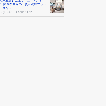
丸芦屋店】全館リニューアルオー
！ 関西初登場の上質＆洗練ブラン
注目を♡
na（アンナ）
8/9(日) 17:30