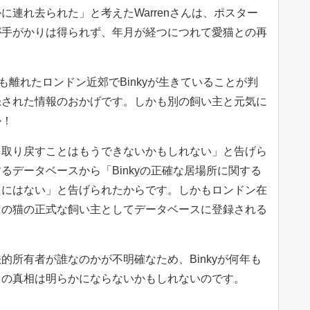
連れ去られた」と考えたWarrenさんは、ポスター
が手がかりは得られず、年月が経つにつれて愛猫との再
。
も離れたロンドン近郊でBinkyが生きていることが判
録された情報のおかげです。しかも別の飼い主と元気に
か！
を取り戻すことはもうできないかもしれない」と告げら
るデータベースから「Binkyの正確な居場所に関する
たにはない」と告げられたからです。しかもロンドン在
この猫の正式な飼い主としてデータベースに登録される
的所有者が誰なのかが不明確なため、Binkyが何年も
きの真相は明らかにならないかもしれないのです。