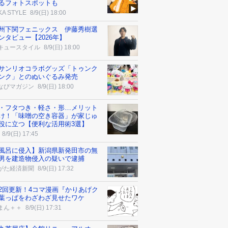
るフォトスポットも
KA STYLE
8/9(日) 18:00
州下関フェニックス 伊藤秀樹選
ンタビュー【2026年】
キュースタイル
8/9(日) 18:00
サンリオコラボグッズ「トゥンク
ンク」とのぬいぐるみ発売
なびマガジン
8/9(日) 18:00
・フタつき・軽さ・形…メリット
け！「味噌の空き容器」が家じゅ
役に立つ【便利な活用術3選】
8/9(日) 17:45
風呂に侵入】新潟県新発田市の無
男を建造物侵入の疑いで逮捕
がた経済新聞
8/9(日) 17:32
2回更新！4コマ漫画『かりあげク
葉っぱをわざわざ見せたワケ
まん＋＋
8/9(日) 17:31