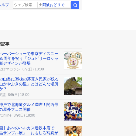
ヘルプ
阿波おどりで不適切な動画
検索
着記事
ハーバーショーで東京ディズニー
25周年を祝う「ジュビリーロケッ
新デザインが登場
なびマガジン
8/9(日) 18:00
の山奥に39棟の茅葺き民家が残る
山かやぶきの里」とはどんな場所
か？
実堂
8/9(日) 18:00
神戸で北海道グルメ満喫！関西最
の屋外フェス開催
yOnline
8/9(日) 18:00
画】あべのハルカス近鉄本店で
品サンプル展」 おもしろ写真が