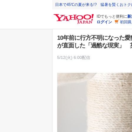
Y
日本で45℃の夏が来る!? 猛暑を賢くおト
a
IDでもっと便利に
新
h
ログイン
初回購
o
o
10年前に行方不明になった
!
が直面した「過酷な現実」 
J
A
5/12(火) 6:00配信
P
A
N