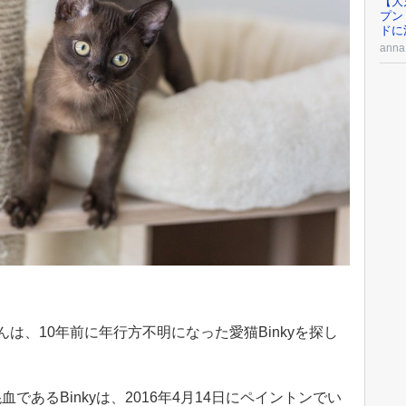
【大
プン
ドに
an
ftさんは、10年前に年行方不明になった愛猫Binkyを探し
あるBinkyは、2016年4月14日にペイントンでい