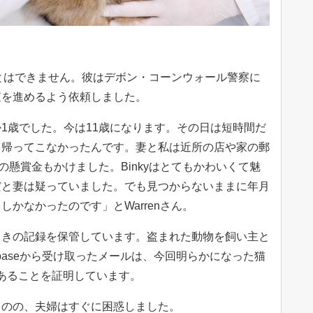
ことはできません。彼はデボン・コーンウォール警察に
査を進めるよう依頼しました。
1歳でした。今は11歳になります。その日は短時間だ
ま帰ってこなかったんです。妻と私は近所の店や家の郵
の懸賞金もかけました。Binkyはとてもかわいくて魅
だと妻は疑っていました。でも見つからないままに年月
かなかったのです」とWarrenさん。
ときの記録を保管しています。盗まれた動物を飼い主と
ibaseから受け取ったメールは、今回明らかになった猫
であることを証明しています。
ものの、夫婦はすぐに困惑しました。