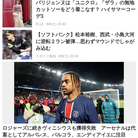
パリジェンヌは「ユニクロ」「ザラ」の無地
カットソーをどう着こなす？ ハイサマーコー
デ3
ELLE
8/8(土) 20:40
【ソフトバンク】松本裕樹、西武・小島大河
に逆転２ラン被弾…思わずマウンドでしゃが
み込む
スポーツ報知
8/8(土) 20:40
ロジャーズに続きヴィニシウスも獲得失敗 アーセナルは代
案としてアルバレス、バルコラ、エンディアイエに注目