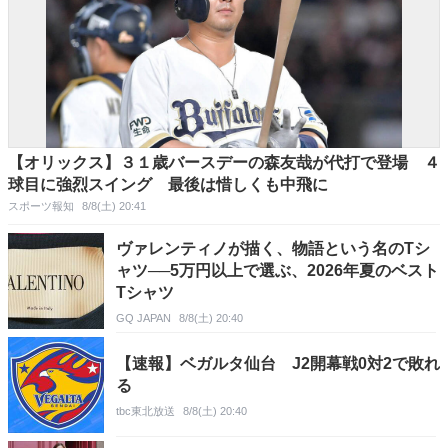
【オリックス】３１歳バースデーの森友哉が代打で登場 ４
球目に強烈スイング 最後は惜しくも中飛に
スポーツ報知
8/8(土) 20:41
ヴァレンティノが描く、物語という名のTシ
ャツ──5万円以上で選ぶ、2026年夏のベスト
Tシャツ
GQ JAPAN
8/8(土) 20:40
【速報】ベガルタ仙台 J2開幕戦0対2で敗れ
る
tbc東北放送
8/8(土) 20:40