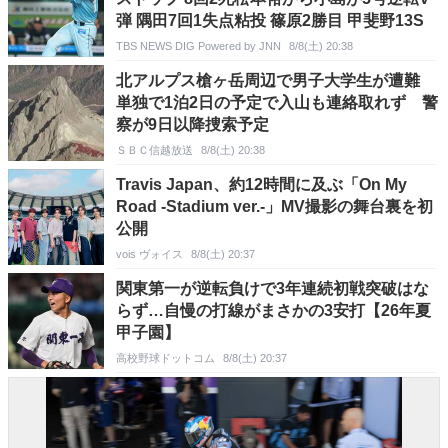
弾 隅田7回1失点粘投 篠原2勝目 甲斐野13S
TBS NEWS DIG Powered by JNN
8/8(土) 20:38
北アルプス槍ヶ岳周辺で男子大学生が遭難
単独で1泊2日の予定で入山も連絡取れず 警
察が9日以降捜索予定
ＳＢＣ信越放送
8/8(土) 20:38
Travis Japan、約12時間に及ぶ「On My
Road -Stadium ver.-」MV撮影の舞台裏を初
公開
vois ヴォイス
8/8(土) 20:37
関東第一が逆転負けで3年連続初戦突破はな
らず…自慢の打線がまさかの3安打【26年夏
甲子園】
高校野球ドットコム
8/8(土) 20:37