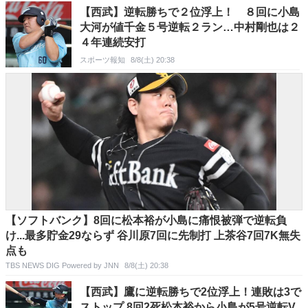
【西武】逆転勝ちで２位浮上！ ８回に小島
大河が値千金５号逆転２ラン…中村剛也は２
４年連続安打
スポーツ報知
8/8(土) 20:38
【ソフトバンク】8回に松本裕が小島に痛恨被弾で逆転負
け...最多貯金29ならず 谷川原7回に先制打 上茶谷7回7K無失
点も
TBS NEWS DIG Powered by JNN
8/8(土) 20:38
【西武】鷹に逆転勝ちで2位浮上！連敗は3で
ストップ 8回2死松本裕から小島が5号逆転V