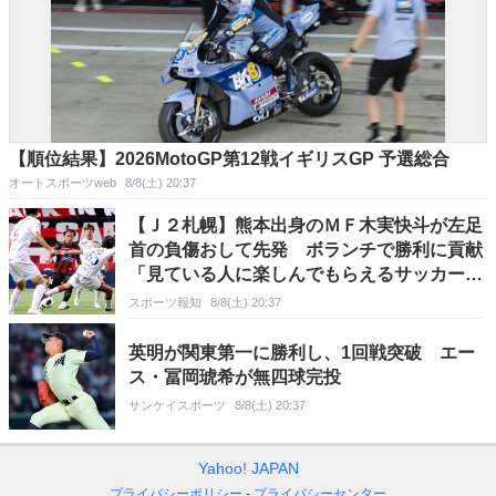
【順位結果】2026MotoGP第12戦イギリスGP 予選総合
オートスポーツweb
8/8(土) 20:37
【Ｊ２札幌】熊本出身のＭＦ木実快斗が左足
首の負傷おして先発 ボランチで勝利に貢献
「見ている人に楽しんでもらえるサッカーが
できたと思う」
スポーツ報知
8/8(土) 20:37
英明が関東第一に勝利し、1回戦突破 エー
ス・冨岡琥希が無四球完投
サンケイスポーツ
8/8(土) 20:37
Yahoo! JAPAN
プライバシーポリシー
プライバシーセンター