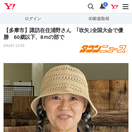
Yahoo! JAPAN
検索
通知
i
ログイン
ID新規取得
【多摩市】諏訪在住浦野さん ｢吹矢｣全国大会で優
勝 60歳以下、8ｍの部で
6/4(木) 12:00