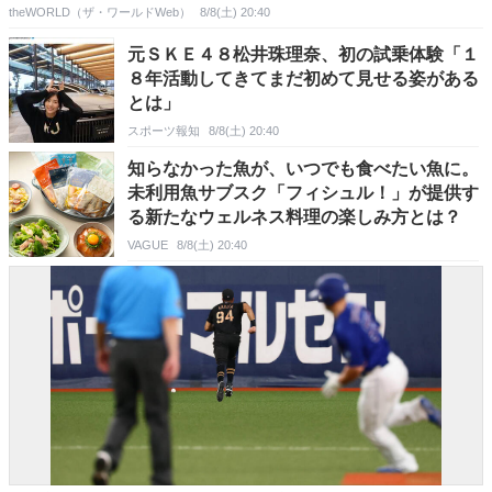
theWORLD（ザ・ワールドWeb）
8/8(土) 20:40
元ＳＫＥ４８松井珠理奈、初の試乗体験「１
８年活動してきてまだ初めて見せる姿がある
とは」
スポーツ報知
8/8(土) 20:40
知らなかった魚が、いつでも食べたい魚に。
未利用魚サブスク「フィシュル！」が提供す
る新たなウェルネス料理の楽しみ方とは？
VAGUE
8/8(土) 20:40