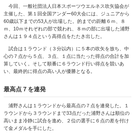
今回、一般社団法人日本スポーツウエルネス吹矢協会が
主催した、第１回全国アンダー60大会には、ジュニアから
60歳以下までの53人が出場した。的までの距離６ｍ、８
ｍ、10ｍそれぞれの部で競われ、８ｍの部に出場した浦野
さんは１９４点という高得点をたたき出した。
試合は１ラウンド（３分以内）に５本の吹矢を放ち、中
心の７点から５点、３点、１点に当たった得点の合計を加
算していく。そして順番に６ラウンド行い得点を競いあ
い、最終的に得点の高い人が優勝となる。
最高点７を連発
浦野さんは１ラウンドから最高点の７点を連発した。１
ラウンドから３ラウンドまで33点だった浦野さんは順位の
高いまま冷静に試合を進め、２位の選手に６点の差を付け
て金メダルを手にした。