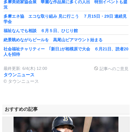
多摩美術家協会展 華麗な作品展に多くの人出 特別イベントも盛
況
多摩エネ協 エコな取り組み 見に行こう ７月15日・29日 連続見
学会
福祉なんでも相談 ６月５日、ひじり館
絶景眺めながらビールを 高尾山ビアマウント始まる
社会福祉チャリティー ｢新日｣が相模原で大会 ６月21日、読者20
人を招待
最終更新:
6/4(木) 12:00
記事へのご意見
タウンニュース
© タウンニュース
おすすめの記事