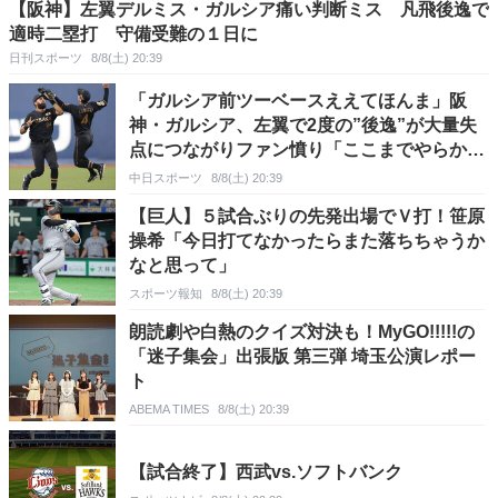
【阪神】左翼デルミス・ガルシア痛い判断ミス 凡飛後逸で
適時二塁打 守備受難の１日に
日刊スポーツ
8/8(土) 20:39
「ガルシア前ツーベースええてほんま」阪
神・ガルシア、左翼で2度の”後逸”が大量失
点につながりファン憤り「ここまでやらかさ
れると…」「メインの守備どこなの？」
中日スポーツ
8/8(土) 20:39
【巨人】５試合ぶりの先発出場でＶ打！笹原
操希「今日打てなかったらまた落ちちゃうか
なと思って」
スポーツ報知
8/8(土) 20:39
朗読劇や白熱のクイズ対決も！MyGO!!!!!の
「迷子集会」出張版 第三弾 埼玉公演レポー
ト
ABEMA TIMES
8/8(土) 20:39
【試合終了】西武vs.ソフトバンク