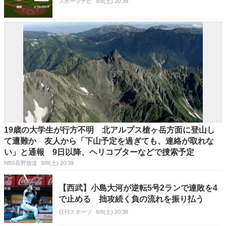
スポーツナビ
8/8(土) 20:39
19歳の大学生が行方不明 北アルプス槍ヶ岳方面に登山し
て遭難か 友人から「下山予定を過ぎても、連絡が取れな
い」と通報 9日以降、ヘリコプターなどで捜索予定
NBS長野放送
8/8(土) 20:39
【西武】小島大河が逆転5号2ランで連敗を4
で止める 拙攻続く負の流れを振り払う
日刊スポーツ
8/8(土) 20:38